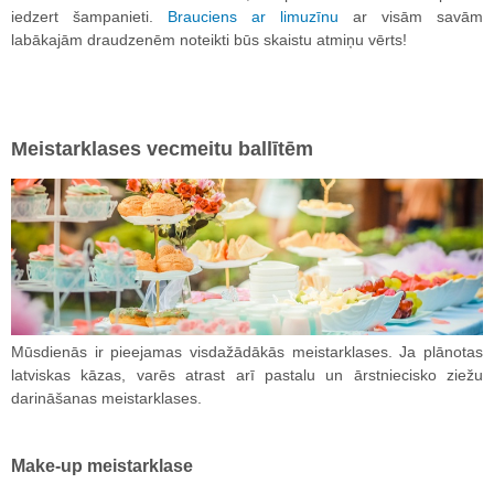
iedzert šampanieti.
Brauciens ar limuzīnu
ar visām savām
labākajām draudzenēm noteikti būs skaistu atmiņu vērts!
Meistarklases vecmeitu ballītēm
Mūsdienās ir pieejamas visdažādākās meistarklases. Ja plānotas
latviskas kāzas, varēs atrast arī pastalu un ārstniecisko ziežu
darināšanas meistarklases.
Make-up meistarklase