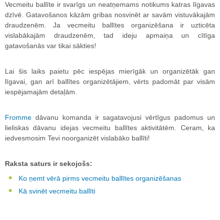
Vecmeitu ballīte ir svarīgs un neatņemams notikums katras līgavas
dzīvē. Gatavošanos kāzām gribas nosvinēt ar savām vistuvākajām
draudzenēm. Ja vecmeitu ballītes organizēšana ir uzticēta
vislabākajām draudzenēm, tad ideju apmaiņa un cītīga
gatavošanās var tikai sākties!
Lai šis laiks paietu pēc iespējas mierīgāk un organizētāk gan
līgavai, gan arī ballītes organizētājiem, vērts padomāt par visām
iespējamajām detaļām.
Fromme
dāvanu komanda ir sagatavojusi vērtīgus padomus un
lieliskas dāvanu idejas vecmeitu ballītes aktivitātēm. Ceram, ka
iedvesmosim Tevi noorganizēt vislabāko ballīti!
Raksta saturs ir sekojošs:
Ko ņemt vērā pirms vecmeitu ballītes organizēšanas
Kā svinēt vecmeitu ballīti