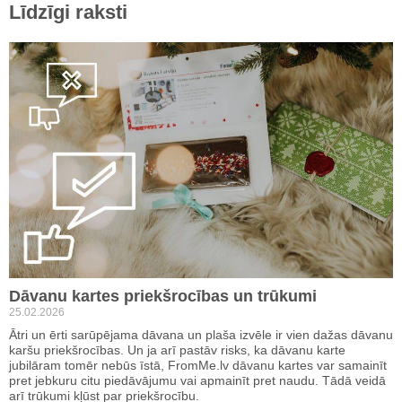
Līdzīgi raksti
Dāvanu kartes priekšrocības un trūkumi
25.02.2026
Ātri un ērti sarūpējama dāvana un plaša izvēle ir vien dažas dāvanu
karšu priekšrocības. Un ja arī pastāv risks, ka dāvanu karte
jubilāram tomēr nebūs īstā, FromMe.lv dāvanu kartes var samainīt
pret jebkuru citu piedāvājumu vai apmainīt pret naudu. Tādā veidā
arī trūkumi kļūst par priekšrocību.