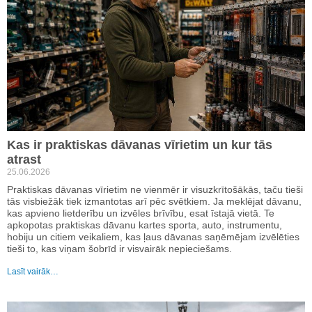
Kas ir praktiskas dāvanas vīrietim un kur tās
atrast
25.06.2026
Praktiskas dāvanas vīrietim ne vienmēr ir visuzkrītošākās, taču tieši
tās visbiežāk tiek izmantotas arī pēc svētkiem. Ja meklējat dāvanu,
kas apvieno lietderību un izvēles brīvību, esat īstajā vietā. Te
apkopotas praktiskas dāvanu kartes sporta, auto, instrumentu,
hobiju un citiem veikaliem, kas ļaus dāvanas saņēmējam izvēlēties
tieši to, kas viņam šobrīd ir visvairāk nepieciešams.
Lasīt vairāk…