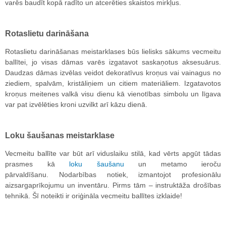
varēs baudīt kopā radīto un atcerēties skaistos mirkļus.
Rotaslietu darināšana
Rotaslietu darināšanas meistarklases būs lielisks sākums vecmeitu
ballītei, jo visas dāmas varēs izgatavot saskaņotus aksesuārus.
Daudzas dāmas izvēlas veidot dekoratīvus kroņus vai vainagus no
ziediem, spalvām, kristāliņiem un citiem materiāliem. Izgatavotos
kroņus meitenes valkā visu dienu kā vienotības simbolu un līgava
var pat izvēlēties kroni uzvilkt arī kāzu dienā.
Loku šaušanas meistarklase
Vecmeitu ballīte var būt arī viduslaiku stilā, kad vērts apgūt tādas
prasmes kā
loku šaušanu
un metamo ieroču
pārvaldīšanu. Nodarbības notiek, izmantojot profesionālu
aizsargaprīkojumu un inventāru. Pirms tām – instruktāža drošības
tehnikā. Šī noteikti ir oriģināla vecmeitu ballītes izklaide!