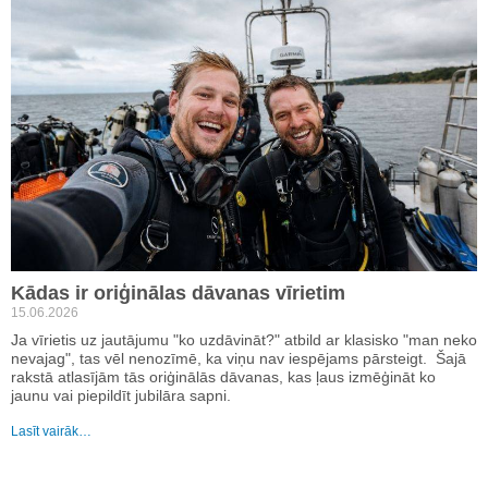
Kādas ir oriģinālas dāvanas vīrietim
15.06.2026
Ja vīrietis uz jautājumu "ko uzdāvināt?" atbild ar klasisko "man neko
nevajag", tas vēl nenozīmē, ka viņu nav iespējams pārsteigt. Šajā
rakstā atlasījām tās oriģinālās dāvanas, kas ļaus izmēģināt ko
jaunu vai piepildīt jubilāra sapni.
Lasīt vairāk…