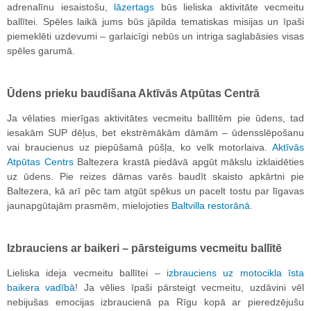
adrenalīnu iesaistošu,
lāzertags
būs lieliska aktivitāte vecmeitu
ballītei. Spēles laikā jums būs jāpilda tematiskas misijas un īpaši
piemeklēti uzdevumi – garlaicīgi nebūs un intriga saglabāsies visas
spēles garumā.
Ūdens prieku baudīšana Aktīvās Atpūtas Centrā
Ja vēlaties mierīgas aktivitātes vecmeitu ballītēm pie ūdens, tad
iesakām SUP dēļus, bet ekstrēmākām dāmām – ūdensslēpošanu
vai braucienus uz piepūšamā pūšļa, ko velk motorlaiva.
Aktīvās
Atpūtas Centrs
Baltezera krastā piedāvā apgūt mākslu izklaidēties
uz ūdens. Pie reizes dāmas varēs baudīt skaisto apkārtni pie
Baltezera, kā arī pēc tam atgūt spēkus un pacelt tostu par līgavas
jaunapgūtajām prasmēm, mielojoties
Baltvilla restorānā
.
Izbrauciens ar baikeri – pārsteigums vecmeitu ballītē
Lieliska ideja vecmeitu ballītei –
izbrauciens uz motocikla īsta
baikera vadībā
! Ja vēlies īpaši pārsteigt vecmeitu, uzdāvini vēl
nebijušas emocijas izbraucienā pa Rīgu kopā ar pieredzējušu