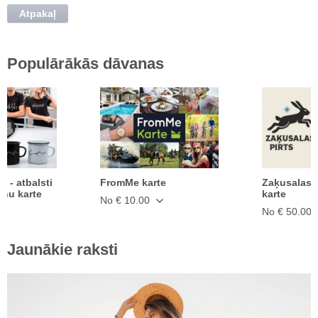
Atpakaļ
Populārākās dāvanas
ā - atbalsti
FromMe karte
Zaķusalas 
anu karte
karte
No € 10.00
No € 50.00
Jaunākie raksti