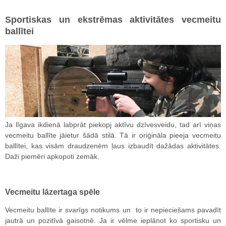
Sportiskas un ekstrēmas aktivitātes vecmeitu
ballītei
Ja līgava ikdienā labprāt piekopj aktīvu dzīvesveidu, tad arī viņas
vecmeitu ballīte jāietur šādā stilā. Tā ir oriģināla pieeja vecmeitu
ballītei, kas visām draudzenēm ļaus izbaudīt dažādas aktivitātes.
Daži piemēri apkopoti zemāk.
Vecmeitu lāzertaga spēle
Vecmeitu ballīte ir svarīgs notikums un to ir nepieciešams pavadīt
jautrā un pozitīvā gaisotnē. Ja ir vēlme ieplānot ko sportisku un