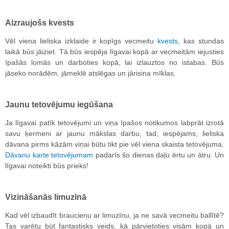
Aizraujošs kvests
Vēl viena lieliska izklaide ir kopīgs vecmeitu
kvests
, kas stundas
laikā būs jāiziet. Tā būs iespēja līgavai kopā ar vecmeitām iejusties
īpašās lomās un darboties kopā, lai izlauztos no istabas. Būs
jāseko norādēm, jāmeklē atslēgas un jārisina mīklas.
Jaunu tetovējumu iegūšana
Ja līgavai patīk tetovējumi un viņa īpašos notikumos labprāt izrotā
savu ķermeni ar jaunu mākslas darbu, tad, iespējams, lieliska
dāvana pirms kāzām viņai būtu tikt pie vēl viena skaista tetovējuma.
Dāvanu karte tetovējumam
padarīs šo dienas daļu ērtu un ātru. Un
līgavai noteikti būs prieks!
Vizināšanās limuzīnā
Kad vēl izbaudīt braucienu ar limuzīnu, ja ne savā vecmeitu ballītē?
Tas varētu būt fantastisks veids, kā pārvietoties visām kopā un