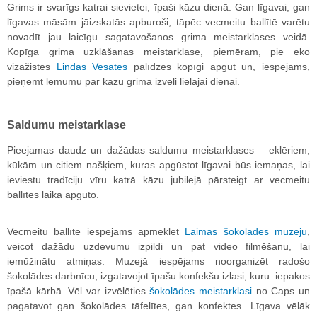
Grims ir svarīgs katrai sievietei, īpaši kāzu dienā. Gan līgavai, gan
līgavas māsām jāizskatās apburoši, tāpēc vecmeitu ballītē varētu
novadīt jau laicīgu sagatavošanos grima meistarklases veidā.
Kopīga grima uzklāšanas meistarklase, piemēram, pie eko
vizāžistes
Lindas Vesates
palīdzēs kopīgi apgūt un, iespējams,
pieņemt lēmumu par kāzu grima izvēli lielajai dienai.
Saldumu meistarklase
Pieejamas daudz un dažādas saldumu meistarklases – eklēriem,
kūkām un citiem našķiem, kuras apgūstot līgavai būs iemaņas, lai
ieviestu tradīciju vīru katrā kāzu jubilejā pārsteigt ar vecmeitu
ballītes laikā apgūto.
Vecmeitu ballītē iespējams apmeklēt
Laimas šokolādes muzeju
,
veicot dažādu uzdevumu izpildi un pat video filmēšanu, lai
iemūžinātu atmiņas. Muzejā iespējams noorganizēt radošo
šokolādes darbnīcu, izgatavojot īpašu konfekšu izlasi, kuru iepakos
īpašā kārbā. Vēl var izvēlēties
šokolādes meistarklasi
no Caps un
pagatavot gan šokolādes tāfelītes, gan konfektes. Līgava vēlāk