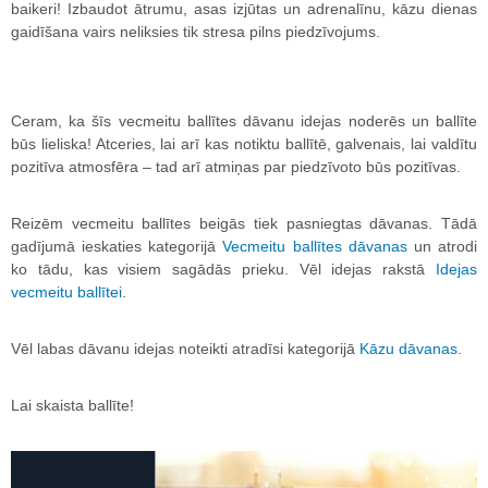
baikeri! Izbaudot ātrumu, asas izjūtas un adrenalīnu, kāzu dienas
gaidīšana vairs neliksies tik stresa pilns piedzīvojums.
Ceram, ka šīs vecmeitu ballītes dāvanu idejas noderēs un ballīte
būs lieliska! Atceries, lai arī kas notiktu ballītē, galvenais, lai valdītu
pozitīva atmosfēra – tad arī atmiņas par piedzīvoto būs pozitīvas.
Reizēm vecmeitu ballītes beigās tiek pasniegtas dāvanas. Tādā
gadījumā ieskaties kategorijā
Vecmeitu ballītes dāvanas
un atrodi
ko tādu, kas visiem sagādās prieku. Vēl idejas rakstā
Idejas
vecmeitu ballītei
.
Vēl labas dāvanu idejas noteikti atradīsi kategorijā
Kāzu dāvanas
.
Lai skaista ballīte!