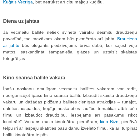
Kuģītis Vecrīga
, bet netrūkst arī citu mājīgu kuģīšu.
Diena uz jahtas
Ja vecmeitu ballīte netiek svinēta vairāku desmitu draudzeņu
pavadībā, tad mazākam lokam būs piemērota arī jahta.
Brauciens
ar jahtu
būs elegants piedzīvojums brīvā dabā, kur sajust vēju
matos, saskandināt šampanieša glāzes un uztaisīt skaistas
fotogrāfijas.
Kino seansa ballīte vakarā
Īpašu noskaņu omulīgam vecmeitu ballītes vakaram var radīt,
noorganizējot īpašu kino seansa ballīti. Izbaudīt skaistu draudzeņu
vakaru un dažādas pidžamu ballītes cienīgas atrakcijas – runājot,
daloties iespaidos, kopīgi noskatoties laulību tematikai atbilstošu
filmu un izbaudot draudzību. Iespējams arī pasākumu rīkot
kinoteātrī. Vairums mazo kinoteātru, piemēram,
kino Bize
, piedāvā
telpu īri ar iespēju skatīties pašu dāmu izvēlēto filmu, kā arī turpināt
ballīti kinoteātra telpās.