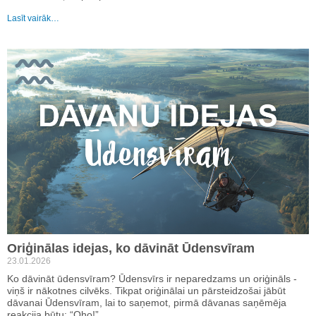
Lasīt vairāk…
Oriģinālas idejas, ko dāvināt Ūdensvīram
23.01.2026
Ko dāvināt ūdensvīram? Ūdensvīrs ir neparedzams un oriģināls -
viņš ir nākotnes cilvēks. Tikpat oriģinālai un pārsteidzošai jābūt
dāvanai Ūdensvīram, lai to saņemot, pirmā dāvanas saņēmēja
reakcija būtu: “Oho!”