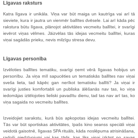
Līgavas raksturs
Katra līgava ir unikāla. Viņa var būt maiga un kautrīga vai arī tā
sieviete, kura ir jautra un vienmēr ballītes dvēsele. Lai arī kāda pēc
rakstura būtu līgava, plānojot aktivitātes vecmeitu ballītei, ir svarīgi
ievērot viņas vēlmes. Jāizvēlas tās idejas vecmeitu ballītei, kuras
viņai sagādās prieku, nevis milzīgu stresa devu.
Līgavas personība
Izvēloties ballītes tematiku, svarīgi ņemt vērā līgavas hobijus un
personību. Ja viņa mīl sapucēties un tematiskās ballītes nav viņai
sveša lieta, tad kāpēc gan nerīkot tematisku ballīti? Ja viņai ir
svarīgi justies komfortabli un publiska ālēšanās nav tas, ko viņa
iedomājas iztēlojoties lieliski pavadītu dienu, tad tas nav arī tas, ko
viņa sagaida no vecmeitu ballītes.
Izveidojiet sarakstu, kurā būs apkopotas idejas vecmeitu ballītei.
Tās var būt sportiskas aktivitātes, īpašs kino seanss speciāli viņai
veidotā gaisotnē, līgavas SPA rituāls, kāda noslēpuma atrisināšana,
radoši piedzīvojumi vai kas tāds, kas liks viņai izkāpt no savas