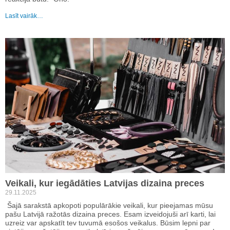
Lasīt vairāk…
Veikali, kur iegādāties Latvijas dizaina preces
29.11.2025
Šajā sarakstā apkopoti populārākie veikali, kur pieejamas mūsu
pašu Latvijā ražotās dizaina preces. Esam izveidojuši arī karti, lai
uzreiz var apskatīt tev tuvumā esošos veikalus. Būsim lepni par