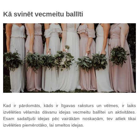
Kā svinēt vecmeitu ballīti
Kad ir pārdomāts, kāds ir līgavas raksturs un vēlmes, ir laiks
izvēlēties vēlamās dāvanu idejas vecmeitu ballītei un aktivitātes.
Esam sadalījuši idejas pēc vairākām noskaņām, tev atliek tikai
izvēlēties piemērotāko, lai smeltos idejas.