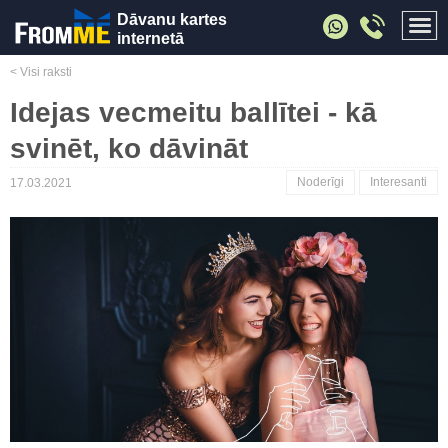
Dāvanu kartes
internetā
< Visi raksti
Idejas vecmeitu ballītei - kā
svinēt, ko dāvināt
Noderīgi
Interesanti
17.03.2021