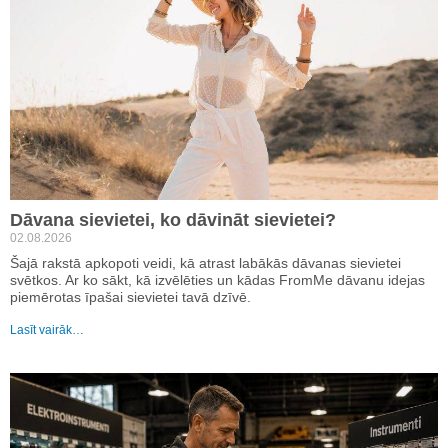
Dāvana sievietei, ko dāvināt sievietei?
02.08.2026
Šajā rakstā apkopoti veidi, kā atrast labākās dāvanas sievietei
svētkos. Ar ko sākt, kā izvēlēties un kādas FromMe dāvanu idejas
piemērotas īpašai sievietei tavā dzīvē.
Lasīt vairāk…