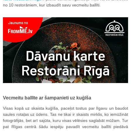
no 10 restorāniem, kur izbaudīt savu vecmeitu ballīti.
Vecmeitu ballīte ar šampanieti uz kuģīša
Visas kopā uz skaista kuģīša, paceļot tostus par līgavu un baudot
saules rotaļas uz ūdens. Tas ne tikai ir skaists mirklis, ko iemūžināt
fotogrāfijās, bet arī sajūta, kuru visas vēlēsies saglabāt mūžam. Tur
pat Rīgas centrā šādu iespēju pavadīt vecmeitu ballīti piedāvā