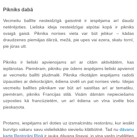
Pikniks dabā
Vecmeitu ballīte nesteidzīgā gaisotnē ir iespējama arī daudz
netērējoties. Lieliska ideja nesteidzīgai atpūtai kopā ir pikniks
svaigā gaisā. Piknika norises vieta var būt jebkur – kādas
draudzenes piemājas dārzā, mežā, pie upes vai ezera, skatu tornī,
pie jūras utt.
Pikniks ir lieliski apvienojams arī ar citām aktivitātēm, kas
ieplānotas. Piemēram, pikniku pie ūdens iespējams lieliski apvienot
ar vecmeitu ballīti pludmalē. Piknika rīkotājām iespējams radoši
izpausties ar dekorācijām, ēdiena izvēli un pat norises vietu. Idejas
vecmeitu ballītes piknikam var būt arī saistītas arī ar tematiku,
piemēram, pikniks Francijas stilā. Visām dāmām nepieciešams
uzposties kā francūzietēm, un arī ēdiena un vīna izvēle būs
pieskaņota.
Protams, iespējams arī doties uz izsmalcinātu restorānu, kur iesākt
burvīgo vakaru savu vislieliskāko sieviešu klātbūtnē. Tad nu
dāvanu
karte Restorāni Rīgā
ir jauka dāvana līgavai, jo viņa varēs izvēlēties