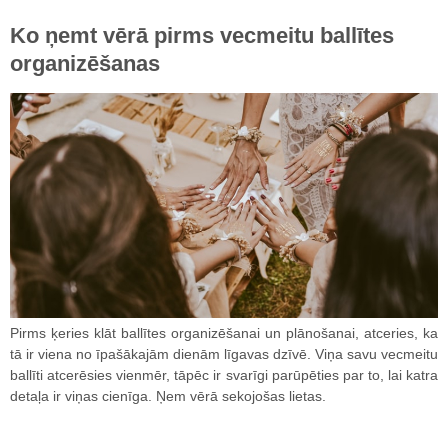
Ko ņemt vērā pirms vecmeitu ballītes
organizēšanas
Pirms ķeries klāt ballītes organizēšanai un plānošanai, atceries, ka
tā ir viena no īpašākajām dienām līgavas dzīvē. Viņa savu vecmeitu
ballīti atcerēsies vienmēr, tāpēc ir svarīgi parūpēties par to, lai katra
detaļa ir viņas cienīga. Ņem vērā sekojošas lietas.