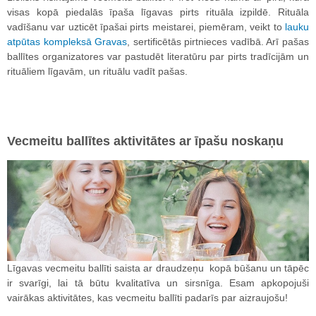
visas kopā piedalās īpaša līgavas pirts rituāla izpildē. Rituāla
vadīšanu var uzticēt īpašai pirts meistarei, piemēram, veikt to
lauku
atpūtas kompleksā Gravas
, sertificētās pirtnieces vadībā. Arī pašas
ballītes organizatores var pastudēt literatūru par pirts tradīcijām un
rituāliem līgavām, un rituālu vadīt pašas.
Vecmeitu ballītes aktivitātes ar īpašu noskaņu
Līgavas vecmeitu ballīti saista ar draudzeņu kopā būšanu un tāpēc
ir svarīgi, lai tā būtu kvalitatīva un sirsnīga. Esam apkopojuši
vairākas aktivitātes, kas vecmeitu ballīti padarīs par aizraujošu!