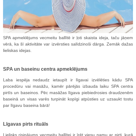
SPA apmeklējums vecmeitu ballītē ir ļoti skaista ideja, taču jāņem
vērā, ka šī aktivitāte var izvērsties salīdzinoši dārga. Zemāk dažas
lieliskas idejas.
SPA un baseinu centra apmeklējums
Laba iespēja nedaudz ietaupīt ir līgavai izvēlēties kādu SPA
procedūru vai masāžu, kamēr pārējās izbauda laiku SPA centra
pirtīs un baseinos. Pēc masāžas līgava piebiedrosies draudzenēm
baseinā un visas varēs turpināt kopīgi atpūsties uz uzsaukt tostu
par līgavu baseina bārā!
Līgavas pirts rituāls
Lielisks risinājums vecmeitu ballītei ir īrēt viesu namu ar pirti, kurā