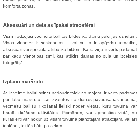
komforta zonas.
Aksesuāri un detaļas īpašai atmosfērai
Visi ir redzējuši vecmeitu ballītes bildes vai dāmu pulciņus uz ielām.
Viņas vienmēr ir saskaņotas – vai nu tā ir apģērbu tematika,
aksesuāri vai speciāla atribūtika bildēm. Katrā ziņā ir vērts padomāt
par kādu vienotības zīmi, kas atšķirs dāmas no pūļa un izcelsies
fotogrāfijā.
Izplāno maršrutu
Ja ir vēlme ballīti svinēt nedaudz tālāk no mājām, ir vērts padomāt
par labu maršrutu. Lai izvairītos no dienas pavadīšanas mašīnā,
vecmeitu ballīšu rīkošanai lieliski noder vietas, kuru tuvumā var
baudīt dažādas aktivitātes. Piemēram, var apmesties vietā, no
kuras ērti var nokļūt uz visām tuvumā plānotajām atrakcijām, vai arī
ieplānot, lai tās būtu pa ceļam.