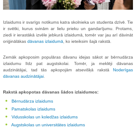
Izlaidums ir svarīgs notikums katra skolnieka un studenta dzīvē. Tie
ir svētki, kurus svinām ar lielu prieku un gandarījumu. Protams,
ziedi ir ierastākā izvēle jebkurā izlaidumā, tomēr var jau arī dāvināt
oriģinālākas
dāvanas izlaidumā
, ko ieteiksim šajā rakstā.
Zemāk apkoposim populāras dāvanu idejas sākot ar bērnudārza
izlaidumu līdz pat augstskolai. Tomēr, ja meklēji dāvanas
audzinātājai, tad tās apkopojām atsevišķā rakstā
Noderīgas
dāvanas audzinātājai
.
Rakstā apkopotas dāvanas šādos izlaidumos:
Bērnudārza izlaidums
Pamatskolas izlaidums
Vidusskolas un koledžas izlaidums
Augstskolas un universitātes izlaidums