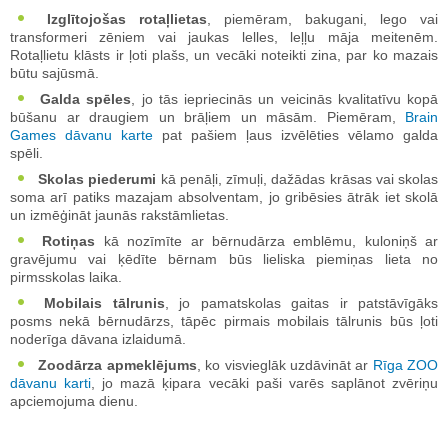
Izglītojošas rotaļlietas
, piemēram, bakugani, lego vai
transformeri zēniem vai jaukas lelles, leļļu māja meitenēm.
Rotaļlietu klāsts ir ļoti plašs, un vecāki noteikti zina, par ko mazais
būtu sajūsmā.
Galda spēles
, jo tās iepriecinās un veicinās kvalitatīvu kopā
būšanu ar draugiem un brāļiem un māsām. Piemēram,
Brain
Games dāvanu karte
pat pašiem ļaus izvēlēties vēlamo galda
spēli.
Skolas piederumi
kā penāļi, zīmuļi, dažādas krāsas vai skolas
soma arī patiks mazajam absolventam, jo gribēsies ātrāk iet skolā
un izmēģināt jaunās rakstāmlietas.
Rotiņas
kā nozīmīte ar bērnudārza emblēmu, kuloniņš ar
gravējumu vai ķēdīte bērnam būs lieliska piemiņas lieta no
pirmsskolas laika.
Mobilais tālrunis
, jo pamatskolas gaitas ir patstāvīgāks
posms nekā bērnudārzs, tāpēc pirmais mobilais tālrunis būs ļoti
noderīga dāvana izlaidumā.
Zoodārza apmeklējums
, ko visvieglāk uzdāvināt ar
Rīga ZOO
dāvanu karti
, jo mazā ķipara vecāki paši varēs saplānot zvēriņu
apciemojuma dienu.