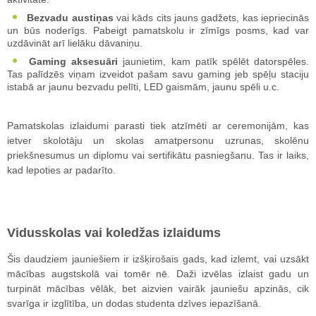
Bezvadu austiņas
vai kāds cits jauns gadžets, kas iepriecinās
un būs noderīgs. Pabeigt pamatskolu ir zīmīgs posms, kad var
uzdāvināt arī lielāku dāvaniņu.
Gaming aksesuāri
jaunietim, kam patīk spēlēt datorspēles.
Tas palīdzēs viņam izveidot pašam savu gaming jeb spēļu staciju
istabā ar jaunu bezvadu pelīti, LED gaismām, jaunu spēli u.c.
Pamatskolas izlaidumi parasti tiek atzīmēti ar ceremonijām, kas
ietver skolotāju un skolas amatpersonu uzrunas, skolēnu
priekšnesumus un diplomu vai sertifikātu pasniegšanu. Tas ir laiks,
kad lepoties ar padarīto.
Vidusskolas vai koledžas izlaidums
Šis daudziem jauniešiem ir izšķirošais gads, kad izlemt, vai uzsākt
mācības augstskolā vai tomēr nē. Daži izvēlas izlaist gadu un
turpināt mācības vēlāk, bet aizvien vairāk jauniešu apzinās, cik
svarīga ir izglītība, un dodas studenta dzīves iepazīšanā.