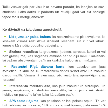
Taču vissvarīgāk par visu ir ar dāvanu parādīt, ka lepojies ar savu
studentu. Labs darbs ir padarīts un studiju gadi var tikt noslēgti,
tāpēc tas ir kārtīgi jānosvin!
Ko dāvināt uz izlaidumu augstskolā:
Lidojums ar gaisa balonu
kā neaizmirstams piedzīvojums, ko
iesakām vismaz reizi dzīvē izbaudīt ikvienam. Un kur vel labāku
iemeslu kā studiju godpilnu pabeigšanu!
Skaista rotaslieta
kā gredzens, ķēdītes, aproces, kuloni ar vai
bez gravējuma, kas saglabās atmiņas par studiju laiku. Galvenais,
lai pašam absolventam patīk un kvalitāte kalpo visam mūžam.
Restorāni Rīgā dāvanu karte
, kas absolventam ļaus
izvēlēties uz kuru no 15 restorāniem doties svinēt dzīvi un izbaudīt
gardu maltīti. Vasara tā vien sauc pēc restorāna apmeklējuma uz
terases!
Interesanta meistarklase
, kas ļaus izbaudīt ko aizraujošu un
jaunu, iespējams, ar studijām nesaistītu, lai no jauna iekustinātu
hobijus un pavadītu brīvo laiku kā pašam patīk.
SPA apmeklējums
, kas palutinās ar labi pelnītu atpūtu. Tā var
būt relaksējoša masāža, SPA zonas apmeklējums, palikšana SPA