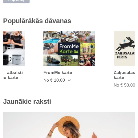
Populārākās dāvanas
ā - atbalsti
FromMe karte
Zaķusalas 
anu karte
karte
No € 10.00
No € 50.00
Jaunākie raksti