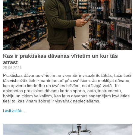
Kas ir praktiskas dāvanas vīrietim un kur tās
atrast
25.06.2026
Praktiskas dāvanas vīrietim ne vienmēr ir visuzkrītošākās, taču tieši
tās visbiežāk tiek izmantotas arī pēc svētkiem. Ja meklējat dāvanu,
kas apvieno lietderību un izvēles brīvību, esat īstajā vietā. Te
apkopotas praktiskas dāvanu kartes sporta, auto, instrumentu,
hobiju un citiem veikaliem, kas ļaus dāvanas saņēmējam izvēlēties
tieši to, kas viņam šobrīd ir visvairāk nepieciešams.
Lasīt vairāk…