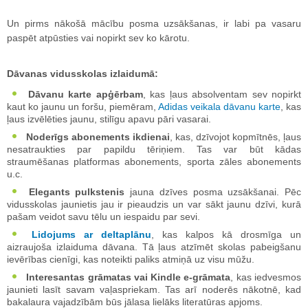
Un pirms nākošā mācību posma uzsākšanas, ir labi pa vasaru
paspēt atpūsties vai nopirkt sev ko kārotu.
Dāvanas vidusskolas izlaidumā:
Dāvanu karte apģērbam
, kas ļaus absolventam sev nopirkt
kaut ko jaunu un foršu, piemēram,
Adidas veikala dāvanu karte
, kas
ļaus izvēlēties jaunu, stilīgu apavu pāri vasarai.
Noderīgs abonements ikdienai
, kas, dzīvojot kopmītnēs, ļaus
nesatraukties par papildu tēriņiem. Tas var būt kādas
straumēšanas platformas abonements, sporta zāles abonements
u.c.
Elegants pulkstenis
jauna dzīves posma uzsākšanai. Pēc
vidusskolas jaunietis jau ir pieaudzis un var sākt jaunu dzīvi, kurā
pašam veidot savu tēlu un iespaidu par sevi.
Lidojums ar deltaplānu
, kas kalpos kā drosmīga un
aizraujoša izlaiduma dāvana. Tā ļaus atzīmēt skolas pabeigšanu
ievērības cienīgi, kas noteikti paliks atmiņā uz visu mūžu.
Interesantas grāmatas vai Kindle e-grāmata
, kas iedvesmos
jaunieti lasīt savam vaļaspriekam. Tas arī noderēs nākotnē, kad
bakalaura vajadzībām būs jālasa lielāks literatūras apjoms.