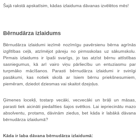
Šajā rakstā apskatīsim, kādas izlaiduma dāvanas izvēlētos mēs!
Bērnudārza izlaidums
Bērnudārza izlaidumi iezīmē nozīmīgu pavērsienu bērna agrīnās
izglītības ceļā, atzīmējot pāreju no pirmsskolas uz sākumskolu.
Pirmais izlaidums ir īpaši svarīgs, jo tas atzīst bērnu attīstības
sasniegumus, kā arī vairo viņu pārliecību un entuziasmu par
turpmāko mācīšanos. Parasti bērnudārza izlaidumi ir svinīgi
pasākumi, kas notiek skolā ar īsiem bērnu priekšnesumiem,
piemēram, dziedot dziesmas vai skaitot dzejoļus.
Ģimenes locekļi, tostarp vecāki, vecvecāki un brāļi un māsas,
parasti tiek aicināti piedalīties šajos svētkos. Lai iepriecinātu mazo
absolventu, protams, dāvinām ziedus, bet kāda ir labākā dāvana
bērnudārza izlaidumā?
Kāda ir laba dāvana bērnudārza izlaidumā: