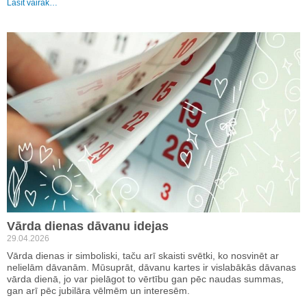
Lasīt vairāk…
Vārda dienas dāvanu idejas
29.04.2026
Vārda dienas ir simboliski, taču arī skaisti svētki, ko nosvinēt ar
nelielām dāvanām. Mūsuprāt, dāvanu kartes ir vislabākās dāvanas
vārda dienā, jo var pielāgot to vērtību gan pēc naudas summas,
gan arī pēc jubilāra vēlmēm un interesēm.