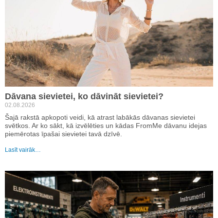
Dāvana sievietei, ko dāvināt sievietei?
02.08.2026
Šajā rakstā apkopoti veidi, kā atrast labākās dāvanas sievietei
svētkos. Ar ko sākt, kā izvēlēties un kādas FromMe dāvanu idejas
piemērotas īpašai sievietei tavā dzīvē.
Lasīt vairāk…