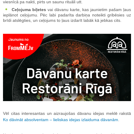
viesnīcā pa nakti, pirts un saunu rituāli utt.
Ceļojuma biļetes
vai dāvanu karte, kas jaunietim pašam ļaus
ieplānot ceļojumu. Pēc labi padarīta darbiņa noteikti gribēsies uz
brīdi atslēgties, un ceļojums to ļaus izdarīt labāk kā jebkas cits.
Vēl citas interesantas un aizraujošas dāvanu idejas meklē rakstā
Ko dāvināt absolventam – lieliskas idejas izlaiduma dāvanām
.