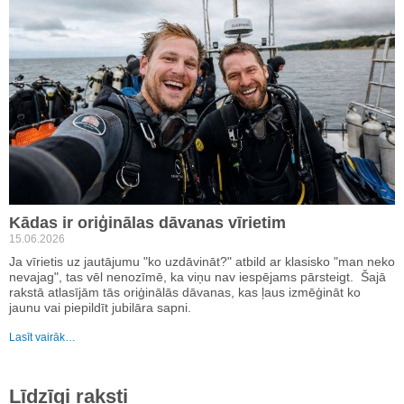
Kādas ir oriģinālas dāvanas vīrietim
15.06.2026
Ja vīrietis uz jautājumu "ko uzdāvināt?" atbild ar klasisko "man neko
nevajag", tas vēl nenozīmē, ka viņu nav iespējams pārsteigt. Šajā
rakstā atlasījām tās oriģinālās dāvanas, kas ļaus izmēģināt ko
jaunu vai piepildīt jubilāra sapni.
Lasīt vairāk…
Līdzīgi raksti