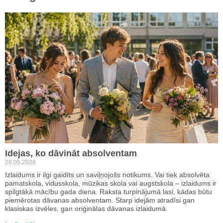
Idejas, ko dāvināt absolventam
28.05.2026
Izlaidums ir ilgi gaidīts un saviļņojošs notikums. Vai tiek absolvēta
pamatskola, vidusskola, mūzikas skola vai augstskola – izlaidums ir
spilgtākā mācību gada diena. Raksta turpinājumā lasi, kādas būtu
piemērotas dāvanas absolventam. Starp idejām atradīsi gan
klasiskas izvēles, gan oriģinālas dāvanas izlaidumā.