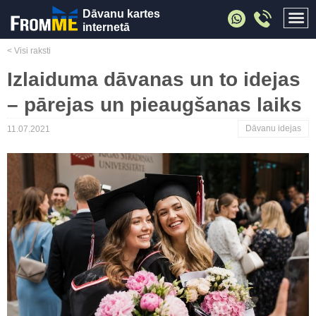
Dāvanu kartes
internetā
< Visi raksti
Izlaiduma dāvanas un to idejas
– pārejas un pieaugšanas laiks
Dāvanu idejas
11.07.2021