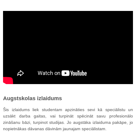
Augstskolas izlaidums
Šis izlaidums liek studentam apzināties sevi kā speciālistu un
uzsākt darba gaitas, vai turpināt spēcināt savu profesionālo
zināšanu bāzi, turpinot studijas. Jo augstāka izlaiduma pakāpe, jo
nopietnākas dāvanas dāvinām jaunajam speciālistam.