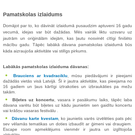
Pamatskolas izlaidums
Domājot par to, ko dāvināt izlaidumā pusaudzim aptuveni 16 gadu
vecumā, idejas var būt dažādas. Mēs vairāk liktu uzsvaru uz
jautrām un oriģinālām idejām, kas ļautu nosvinēt cītīgi finišēto
mācību gadu. Tāpēc labākā dāvana pamatskolas izlaidumā būs
kāda aizraujoša aktivitāte vai stilīgs pirkums.
Labākās pamatskolas izlaiduma dāvanas:
Brauciens ar kvadraciklu
, mūsu piedāvājumi ir pieejami
dažādās vietās visā Latvijā. Šī ir jautra aktivitāte, kas pieejama no
16 gadiem un ļaus kārtīgi iztrakoties un izbraukāties pa mežu
takām.
Biļetes uz koncertu
, vasara ir pasākumu laiks, tāpēc laba
dāvana varētu būt biļetes uz kādu jaunietim sen gaidītu koncertu
vai krāšņu vasaras festivālu .
Dāvanu karte kvestam
, ko jaunietis varēs izvēlēties pats pēc
sev vēlamās tematikas un doties izbaudīt ar ģimeni vai draugiem.
Escape room apmeklējums vienmēr ir jautra un izglītojoša
aktivitāte.