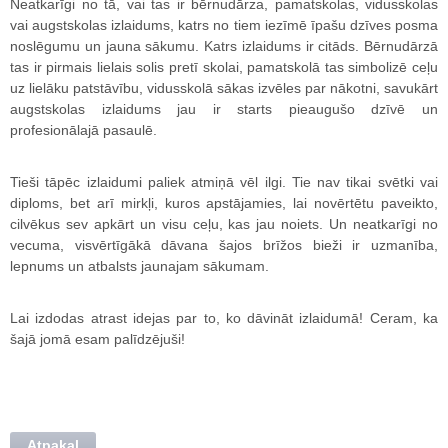
Neatkarīgi no tā, vai tas ir bērnudārza, pamatskolas, vidusskolas
vai augstskolas izlaidums, katrs no tiem iezīmē īpašu dzīves posma
noslēgumu un jauna sākumu. Katrs izlaidums ir citāds. Bērnudārzā
tas ir pirmais lielais solis pretī skolai, pamatskolā tas simbolizē ceļu
uz lielāku patstāvību, vidusskolā sākas izvēles par nākotni, savukārt
augstskolas izlaidums jau ir starts pieaugušo dzīvē un
profesionālajā pasaulē.
Tieši tāpēc izlaidumi paliek atmiņā vēl ilgi. Tie nav tikai svētki vai
diploms, bet arī mirkļi, kuros apstājamies, lai novērtētu paveikto,
cilvēkus sev apkārt un visu ceļu, kas jau noiets. Un neatkarīgi no
vecuma, visvērtīgākā dāvana šajos brīžos bieži ir uzmanība,
lepnums un atbalsts jaunajam sākumam.
Lai izdodas atrast idejas par to, ko dāvināt izlaidumā! Ceram, ka
šajā jomā esam palīdzējuši!
Atpakaļ