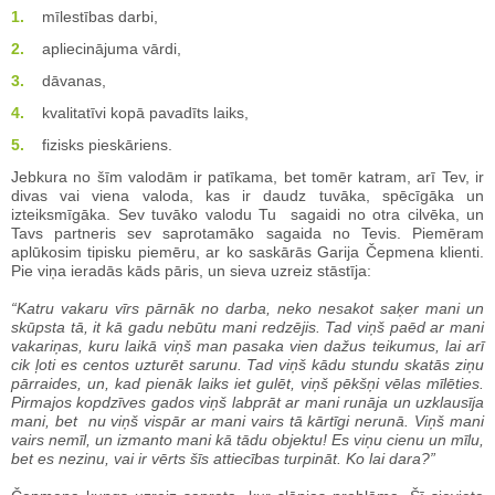
mīlestības darbi,
apliecinājuma vārdi,
dāvanas,
kvalitatīvi kopā pavadīts laiks,
fizisks pieskāriens.
Jebkura no šīm valodām ir patīkama, bet tomēr katram, arī Tev, ir
divas vai viena valoda, kas ir daudz tuvāka, spēcīgāka un
izteiksmīgāka. Sev tuvāko valodu Tu sagaidi no otra cilvēka, un
Tavs partneris sev saprotamāko sagaida no Tevis. Piemēram
aplūkosim tipisku piemēru, ar ko saskārās Garija Čepmena klienti.
Pie viņa ieradās kāds pāris, un sieva uzreiz stāstīja:
“Katru vakaru vīrs pārnāk no darba, neko nesakot saķer mani un
skūpsta tā, it kā gadu nebūtu mani redzējis. Tad viņš paēd ar mani
vakariņas, kuru laikā viņš man pasaka vien dažus teikumus, lai arī
cik ļoti es centos uzturēt sarunu. Tad viņš kādu stundu skatās ziņu
pārraides, un, kad pienāk laiks iet gulēt, viņš pēkšņi vēlas mīlēties.
Pirmajos kopdzīves gados viņš labprāt ar mani runāja un uzklausīja
mani, bet nu viņš vispār ar mani vairs tā kārtīgi nerunā. Viņš mani
vairs nemīl, un izmanto mani kā tādu objektu! Es viņu cienu un mīlu,
bet es nezinu, vai ir vērts šīs attiecības turpināt. Ko lai dara?”