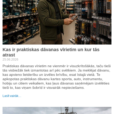
Kas ir praktiskas dāvanas vīrietim un kur tās
atrast
25.06.2026
Praktiskas dāvanas vīrietim ne vienmēr ir visuzkrītošākās, taču tieši
tās visbiežāk tiek izmantotas arī pēc svētkiem. Ja meklējat dāvanu,
kas apvieno lietderību un izvēles brīvību, esat īstajā vietā. Te
apkopotas praktiskas dāvanu kartes sporta, auto, instrumentu,
hobiju un citiem veikaliem, kas ļaus dāvanas saņēmējam izvēlēties
tieši to, kas viņam šobrīd ir visvairāk nepieciešams.
Lasīt vairāk…