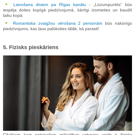
Laivošana diviem pa Rīgas kanālu
- „Lūzumpunkts” būs
iespēja doties kopīgā piedzīvojumā, kārtīgi izsmieties un baudīt
laiku kopā.
Romantiska zvaigžņu vērošana 2 personām
būs naksnīgs
piedzīvojums, kas ļaus palūkoties tālāk, kā parasti!
5. Fizisks pieskāriens
Cilvēkam kam noteicošais mīlestības uztveres veids ir fizisks