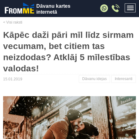
Dāvanu kartes
internetā
< Visi raksti
Kāpēc daži pāri mīl līdz sirmam
vecumam, bet citiem tas
neizdodas? Atklāj 5 mīlestības
valodas!
Dāvanu idejas
Interesanti
15.01.2019