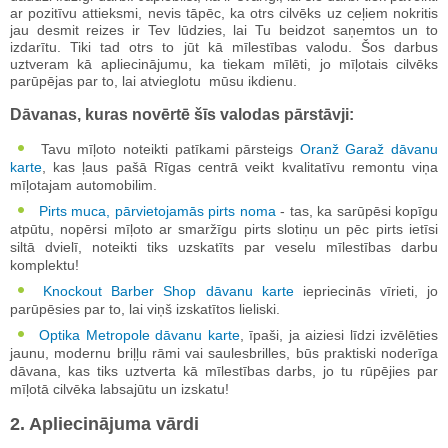
ar pozitīvu attieksmi, nevis tāpēc, ka otrs cilvēks uz ceļiem nokritis
jau desmit reizes ir Tev lūdzies, lai Tu beidzot saņemtos un to
izdarītu. Tiki tad otrs to jūt kā mīlestības valodu. Šos darbus
uztveram kā apliecinājumu, ka tiekam mīlēti, jo mīļotais cilvēks
parūpējas par to, lai atvieglotu mūsu ikdienu.
Dāvanas, kuras novērtē šīs valodas pārstāvji:
Tavu mīļoto noteikti patīkami pārsteigs
Oranž Garaž dāvanu
karte
, kas ļaus pašā Rīgas centrā veikt kvalitatīvu remontu viņa
mīļotajam automobilim.
Pirts muca, pārvietojamās pirts noma
- tas, ka sarūpēsi kopīgu
atpūtu, nopērsi mīļoto ar smaržīgu pirts slotiņu un pēc pirts ietīsi
siltā dvielī, noteikti tiks uzskatīts par veselu mīlestības darbu
komplektu!
Knockout Barber Shop dāvanu karte
iepriecinās vīrieti, jo
parūpēsies par to, lai viņš izskatītos lieliski.
Optika Metropole dāvanu karte
, īpaši, ja aiziesi līdzi izvēlēties
jaunu, modernu briļļu rāmi vai saulesbrilles, būs praktiski noderīga
dāvana, kas tiks uztverta kā mīlestības darbs, jo tu rūpējies par
mīļotā cilvēka labsajūtu un izskatu!
2. Apliecinājuma vārdi