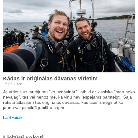
Kādas ir oriģinālas dāvanas vīrietim
15.06.2026
Ja vīrietis uz jautājumu "ko uzdāvināt?" atbild ar klasisko "man neko
nevajag", tas vēl nenozīmē, ka viņu nav iespējams pārsteigt. Šajā
rakstā atlasījām tās oriģinālās dāvanas, kas ļaus izmēģināt ko
jaunu vai piepildīt jubilāra sapni.
Lasīt vairāk…
Līdzīgi raksti