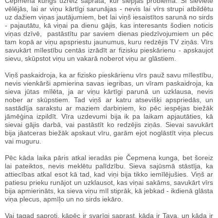
Čepmena kungs uzreiz saprata, kur slēpjas problēma. Šī sieviete
vēlējās, lai ar viņu kārtīgi sarunājas - nevis lai vīrs strupi atbildētu
uz dažiem viņas jautājumiem, bet lai viņš iesaistītos sarunā no sirds
- pajautātu, kā viņai pa dienu gājis, kas interesants šodien noticis
viņas dzīvē, pastāstītu par saviem dienas piedzīvojumiem un pēc
tam kopā ar viņu apspriestu jaunumus, kuru redzējis TV ziņās. Vīrs
savukārt mīlestību centās izrādīt ar fizisku pieskārienu - apskaujot
sievu, skūpstot viņu un vakarā noberot viņu ar glāstiem.
Viņš paskaidroja, ka ar fizisko pieskārienu vīrs pauž savu mīlestību,
nevis vienkārši apmierina savas iegribas, un vīram paskaidroja, ka
sieva jūtas mīlēta, ja ar viņu kārtīgi parunā un uzklausa, nevis
nober ar skūpstiem. Tad viņš ar katru atsevišķi apspriedās, un
sastādīja sarakstu ar maziem darbiņiem, ko pēc iespējas biežāk
jāmēģina izpildīt. Vīra uzdevumi bija ik pa laikam apjautāties, kā
sievai gājis darbā, vai pastāstīt ko redzējis ziņās. Sievai savukārt
bija jāatceras biežāk apskaut vīru, garām ejot noglāstīt viņa plecus
vai muguru.
Pēc kāda laika pāris atkal ieradās pie Čepmena kunga, bet šoreiz
lai pateiktos, nevis meklētu palīdzību. Sieva sajūsmā stāstīja, ka
attiecības atkal esot kā tad, kad viņi bija tikko iemīlējušies. Viņš ar
patiesu prieku runājot un uzklausot, kas viņai sakāms, savukārt vīrs
bija apmierināts, ka sieva viņu mīl stiprāk, kā jebkad - ikdienā glāsta
viņa plecus, apmīļo un no sirds iekāro.
Vai tagad saproti, kāpēc ir svarīgi saprast, kāda ir Tava, un kāda ir