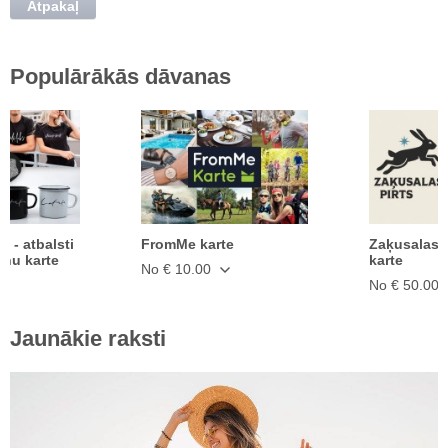
Atpakaļ
Populārākās dāvanas
ā - atbalsti
FromMe karte
Zaķusalas 
anu karte
karte
No € 10.00
No € 50.00
Jaunākie raksti