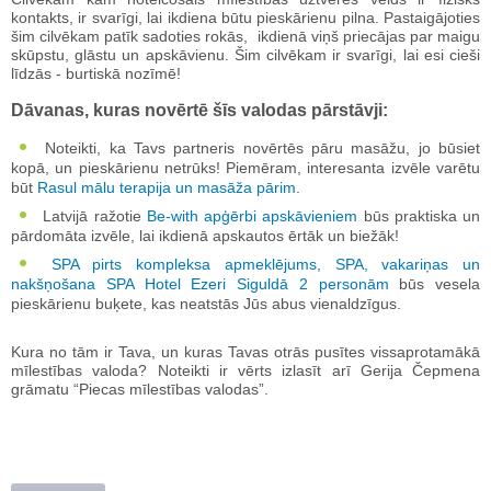
kontakts, ir svarīgi, lai ikdiena būtu pieskārienu pilna. Pastaigājoties
šim cilvēkam patīk sadoties rokās, ikdienā viņš priecājas par maigu
skūpstu, glāstu un apskāvienu. Šim cilvēkam ir svarīgi, lai esi cieši
līdzās - burtiskā nozīmē!
Dāvanas, kuras novērtē šīs valodas pārstāvji:
Noteikti, ka Tavs partneris novērtēs pāru masāžu, jo būsiet
kopā, un pieskārienu netrūks! Piemēram, interesanta izvēle varētu
būt
Rasul mālu terapija un masāža pārim
.
Latvijā ražotie
Be-with apģērbi apskāvieniem
būs praktiska un
pārdomāta izvēle, lai ikdienā apskautos ērtāk un biežāk!
SPA pirts kompleksa apmeklējums, SPA, vakariņas un
nakšņošana SPA Hotel Ezeri Siguldā 2 personām
būs vesela
pieskārienu buķete, kas neatstās Jūs abus vienaldzīgus.
Kura no tām ir Tava, un kuras Tavas otrās pusītes vissaprotamākā
mīlestības valoda? Noteikti ir vērts izlasīt arī Gerija Čepmena
grāmatu “Piecas mīlestības valodas”.