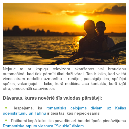
Nejauc to ar kopīgu televizora skatīšanos vai braucienu
automašīnā, kad tiek pārmīti tikai daži vārdi. Tas ir laiks, kad veltāt
viens otram nedalītu uzmanību – runājot, pastaigājoties, spēlējot
spēles, vakariņojot - laiks, kurā nodibina acu kontaktu, kurā izjūt
otru, emocionāli satuvinoties
Dāvanas, kuras novērtē šīs valodas pārstāvji:
Iespējams, ka
romantisks ceļojums diviem uz Keilas
ūdenskritumu un Tallinu
ir tieši tas, kas nepieciešams!
Patīkami kopā laiks tiks pavadīts arī baudot īpašo piedāvājumu
Romantiska atpūta viesnīcā "Sigulda" diviem