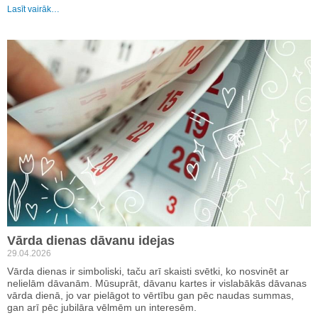
Lasīt vairāk…
Vārda dienas dāvanu idejas
29.04.2026
Vārda dienas ir simboliski, taču arī skaisti svētki, ko nosvinēt ar
nelielām dāvanām. Mūsuprāt, dāvanu kartes ir vislabākās dāvanas
vārda dienā, jo var pielāgot to vērtību gan pēc naudas summas,
gan arī pēc jubilāra vēlmēm un interesēm.