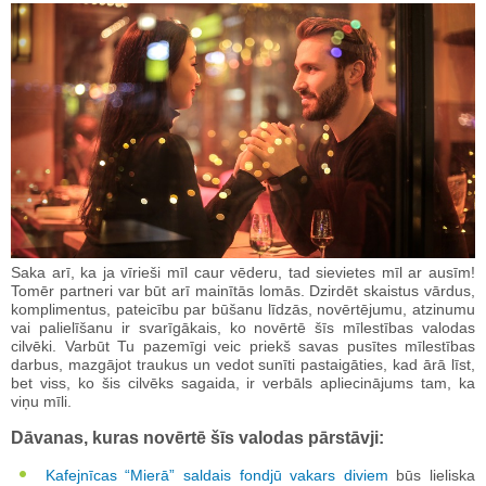
Saka arī, ka ja vīrieši mīl caur vēderu, tad sievietes mīl ar ausīm!
Tomēr partneri var būt arī mainītās lomās. Dzirdēt skaistus vārdus,
komplimentus, pateicību par būšanu līdzās, novērtējumu, atzinumu
vai palielīšanu ir svarīgākais, ko novērtē šīs mīlestības valodas
cilvēki. Varbūt Tu pazemīgi veic priekš savas pusītes mīlestības
darbus, mazgājot traukus un vedot sunīti pastaigāties, kad ārā līst,
bet viss, ko šis cilvēks sagaida, ir verbāls apliecinājums tam, ka
viņu mīli.
Dāvanas, kuras novērtē šīs valodas pārstāvji:
Kafejnīcas “Mierā” saldais fondjū vakars diviem
būs lieliska