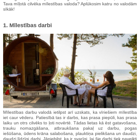
Tava mīļotā cilvēka mīlestības valoda? Aplūkosim katru no valodām
sīkāk!
1. Mīlestības darbi
Mīlestības darbu valodā ietilpst arī uzskats, ka vīriešiem mīlestība
iet caur vēderu. Patiesībā tas ir darbs, kas prasa piepūli, kas prasa
laiku un otrs cilvēks to ļoti novērtē. Tādas lietas kā ēst gatavošana,
trauku nomazgāšana, atbraukšana pakaļ uz darbu, pogas
iešūšana, ūdens krāna salabošana, plauktiņa pielikšana un daudzi,
daudzi līdzīgi darbi. Jāpiebilst, ka ir svarīgi, lai šie darbi tiek paveikti