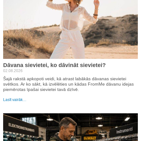
Dāvana sievietei, ko dāvināt sievietei?
02.08.2026
Šajā rakstā apkopoti veidi, kā atrast labākās dāvanas sievietei
svētkos. Ar ko sākt, kā izvēlēties un kādas FromMe dāvanu idejas
piemērotas īpašai sievietei tavā dzīvē.
Lasīt vairāk…