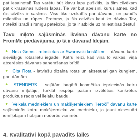
pat iesaiņotai! Tas varētu būt kļavu lapu pušķītis, ja šim cilvēkam
patīk krāsainās rudens lapas. Tie var būt apelsīni, kurus atnes, kad
šis cilvēks ir saslimis. Viss tiks uzskatīts par dāvanu, un paudīs
mīlestību un rūpes. Protams, ja šis celvēks kaut ko dāvina Tev,
noteikti izrādi sirsnīgu pateicību, jo tā ir atbilde uz mīlestības žestu!
Tavu mīļoto sajūsminās ikviena dāvanu karte no
FromMe piedāvājuma, jo tā ir dāvana! Idejām:
Nela Gems - rotaslietas ar Swarovski kristāliem
– dāvanu karte
sievišķīgu rotaslietu iegādei. Katru reizi, kad viņa to valkās, viņa
atcerēsies dāvanas saņemšanas brīdi!
Cita Rota
- latviešu dizaina rotas un aksesuāri gan kungiem,
gan dāmām.
STENDERS
– sajūtām bagātā kosmētika iepriecinās katru
dāvanu mīļotāju, turklāt iespēja pašam izvēlēties konkrētus
produktus radīs vēl lielāku baudu.
Veikala medniekiem un makšķerniekiem "Ieroči" dāvanu karte
sajūsminās katru makšķernieku vai mednieku, jo jauni aksesuāri
iemīļotajam hobijam noderēs vienmēr.
4. Kvalitatīvi kopā pavadīts laiks