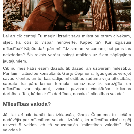
Lai arī cik centīgi Tu mēģini izrādīt savu mīlestību otram cilvēkam,
šķiet, ka otrs to vispār nenovērtē. Kāpēc tā? Kur izgaisusi
mīlestība? Kāpēc daži pāri mīl līdz sirmam vecumam, bet jums tas
neizdodas? Šis raksts varētu sniegt atbildes uz šiem sāpīgajiem
jautājumiem.
Cik nu mēs katrs esam dažādi, tik dažādi arī uztveram mīlestību.
Par laimi, attiecību konsultants Garijs Čepmens, ilgus gadus vērojot
savus klientus un to, kas radījis mīlestības zudumu viņu attiecībās,
saprata, ka pāru laimes formula nemaz nav tik sarežģīta, un
mīlestību var atjaunot, veicot pavisam vienkāršas ikdienas
darbības. Tas, kādas ir šīs darbības, nosaka “mīlestības valoda”.
Mīlestības valoda?
Jā, lai arī cik banāli tas izklausās, Garijs Čepmens to tiešām
nodēvējis par mīlestības valodu. Izrādās, ka mīlestību cilvēki spēj
uztvert 5 veidos jeb tā saucamajās “mīlestības valodās”. Šīs
valodas ir