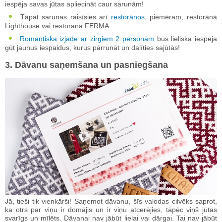
iespēja savas jūtas apliecināt caur sarunām!
Tāpat sarunas raisīsies arī
restorānos
, piemēram, restorānā
Lighthouse vai restorānā FERMA.
Romantiska izjāde ar zirgiem 2 personām
būs lieliska iespēja
gūt jaunus iespaidus, kurus pārrunāt un dalīties sajūtās!
3. Dāvanu saņemšana un pasniegšana
Jā, tieši tik vienkārši! Saņemot dāvanu, šīs valodas cilvēks saprot,
ka otrs par viņu ir domājis un ir viņu atcerējies, tāpēc viņš jūtas
svarīgs un mīlēts. Dāvanai nav jābūt lielai vai dārgai. Tai nav jābūt