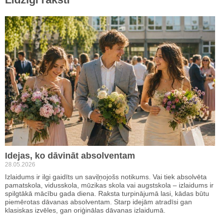
Idejas, ko dāvināt absolventam
28.05.2026
Izlaidums ir ilgi gaidīts un saviļņojošs notikums. Vai tiek absolvēta
pamatskola, vidusskola, mūzikas skola vai augstskola – izlaidums ir
spilgtākā mācību gada diena. Raksta turpinājumā lasi, kādas būtu
piemērotas dāvanas absolventam. Starp idejām atradīsi gan
klasiskas izvēles, gan oriģinālas dāvanas izlaidumā.