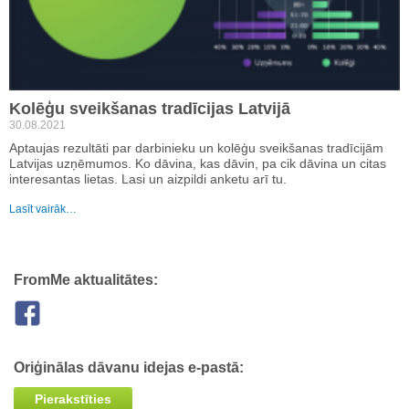
Kolēģu sveikšanas tradīcijas Latvijā
30.08.2021
Aptaujas rezultāti par darbinieku un kolēģu sveikšanas tradīcijām
Latvijas uzņēmumos. Ko dāvina, kas dāvin, pa cik dāvina un citas
interesantas lietas. Lasi un aizpildi anketu arī tu.
Lasīt vairāk…
FromMe aktualitātes:
Oriģinālas dāvanu idejas e-pastā:
Pierakstīties