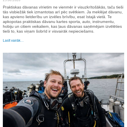
25.06.2026
Praktiskas dāvanas vīrietim ne vienmēr ir visuzkrītošākās, taču tieši
tās visbiežāk tiek izmantotas arī pēc svētkiem. Ja meklējat dāvanu,
kas apvieno lietderību un izvēles brīvību, esat īstajā vietā. Te
apkopotas praktiskas dāvanu kartes sporta, auto, instrumentu,
hobiju un citiem veikaliem, kas ļaus dāvanas saņēmējam izvēlēties
tieši to, kas viņam šobrīd ir visvairāk nepieciešams.
Lasīt vairāk…