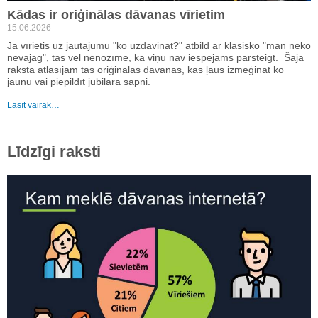
Kādas ir oriģinālas dāvanas vīrietim
15.06.2026
Ja vīrietis uz jautājumu "ko uzdāvināt?" atbild ar klasisko "man neko
nevajag", tas vēl nenozīmē, ka viņu nav iespējams pārsteigt. Šajā
rakstā atlasījām tās oriģinālās dāvanas, kas ļaus izmēģināt ko
jaunu vai piepildīt jubilāra sapni.
Lasīt vairāk…
Līdzīgi raksti