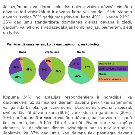
Ja uzņēmums vai darba kolektīvs nolemj visiem dāvināt vienādu
dāvanu, tad visbiežāk tā ir dāvanu karte vai nauda - šādu vienoto
dāvanu izvēlas 70% gadījumos (dāvanu karte 49% + Nauda 21%).
26% gadījumu standartizētā dzimšanas dienas dāvana ir ziedi,
gardumi vai alkohols visdažādakajās kombinācijās, piemēram, ziedi
un torte.
Kopumā 34% no aptaujas respondentiem ir norādījuši, ka
darbiniekiem uz dzimšanas dienām dāvanu pērk tikai uzņēmums
vai gan darbinieki, gan uzņēmums. Uzņēmums dāvanā visbiežāk
izvēlas dāvināt dāvanu karti (60%) vai ziedus un gardumus (30%).
10% gadījumos tā ir visiem vienāda dāvana, par ko vienreiz gadā
tiek nolemts, kas tā būs. Tā arī var būt dāvanu karte vai kopīgs
cienasts, lai dzimšanas dienas svinētājam par to nav jārūpējas.
Jāpiemin, ka 37% gadījumu, kad dāvanā tiek pasniegta dāvanu