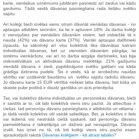
karte, vienlaikus uzņēmums jubilāram pasniedz arī ziedus vai kādu
gardumu. Tādā veidā dāvanas pasniegšana rada lielāku svētku
sajūtu.
Arī kolēģi bieži izvēlas viens otram dāvināt vienādas dāvanas - no
aptaujas atbildēm secinām, ka tie ir aptuveni 18%. Ja darba kolēģi
ir vienojušies par vienādām dāvanām visiem, tad visbiežāk tā ir
nauda (42%) vai dāvanu karte (37%). Vairāki aptaujas dalībnieki
izpauda, ka sākotnēji arī viņu kolektīvā tika dāvinātas katram
individuālas dāvanas, bet uz vienotām dāvanām pārgāja, lai
sistēmu vienkāršotu, vai arī no darba aizgāja darbinieks, kas bija
viskreatīvākais un aktīvākais dāvanu meklētājs. 21% gadījumu
vienādā dāvana ir ziedi, papildinājums svētku galdam vai kāda
grādīga dzēriena pudele. Šis ir veids, kā ar ierobežotu naudas
vērtību var uzdāvināt baudāmu un svētku sajūtu radošu dāvanu.
Jo dāvanu karte 15 EUR vērtībā nešķiet laba dāvana, bet kūka un
skaiste puķe podiņā ir daudz gardāka un acis priecējoša.
Tas, vai kolektīvs dāvina individuālas un personiskas dāvanas, bieži
ir saistīts ar to, cik labi kolektīvā viens otru pazīst. Ja attiecības ir
ciešas, tad personīgu dāvanu pasniegšana ir atbilstoša un vēlama -
jo tādā veidā kolektīvs vēl vairāk saliedējas. Bet, ja kolektīvs ir liels
vai ikdienā visi nestrādā ciešā saskarē, tad personīgu dāvanu
piemeklēšana ir laikietilpīga un dažreiz pat nevajadzīga. Dāvanu
izvēli, kas izriet no tā, cik ļoti kolēģi viens otru pazīst esam
apraskstījuši rakstā
Dāvanas kolēģiem - kā atrast labāko?