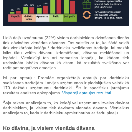
Lielā daļā uzņēmumu (22%) visiem darbiniekiem dzimšanas dienās
tiek dāvinātas vienādas dāvanas. Tas saistīts ar to, ka šādā veidā
tiek vienkāršota kolēģu / darbinieku sveikšanas tradīcija, lai mazāk
laiks tiktu veltīts dāvanu izdomāšanai, dāvanu meklēšanai un
iegādei. Vienlaicīgi tas arī samazina iespēju, ka kādam tiek
uzdavināta labāka dāvana kā citam, kā rezultātā sveikšana var
radīt pat negatīvas emocijas.
Īsi par aptauju: FromMe organizētajā aptaujā par darbinieku
sveikšanas tradīcijām Latvijas uzņēmumos ir piedalījušies vairāk kā
170 dažādu uzņēmumu darbinieki. Šis ir specifisku jautājumu
rezultātu analīzes apkopojums.
Vispārēji aptaujas rezultāti
.
Šajā rakstā analizējam to, ko kolēģi vai uzņēmums izvēlas dāvināt
darbiniekiem, ja visiem tiek dāvināta vienāda dāvana. Vienlaikus
analizējam to, kāda ir darbinieku apmierinātība ar šādu pieeju.
Ko dāvina, ja visiem vienāda dāvana