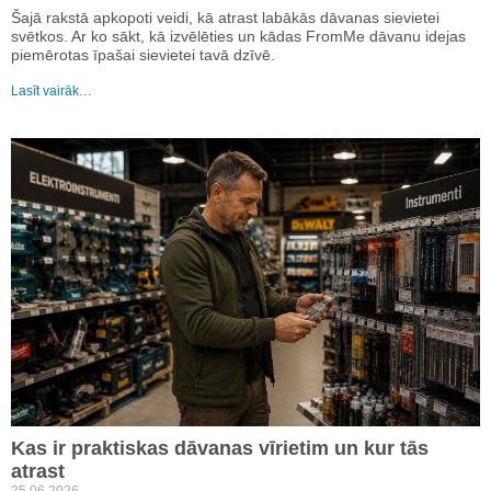
Šajā rakstā apkopoti veidi, kā atrast labākās dāvanas sievietei
svētkos. Ar ko sākt, kā izvēlēties un kādas FromMe dāvanu idejas
piemērotas īpašai sievietei tavā dzīvē.
Lasīt vairāk…
Kas ir praktiskas dāvanas vīrietim un kur tās
atrast