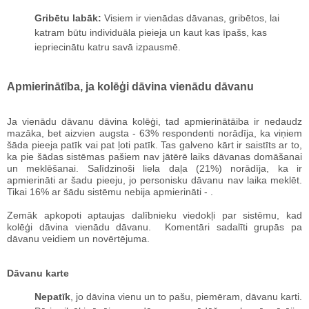
Gribētu labāk:
Visiem ir vienādas dāvanas, gribētos, lai
katram būtu individuāla pieieja un kaut kas īpašs, kas
iepriecinātu katru savā izpausmē.
Apmierinātība, ja kolēģi dāvina vienādu dāvanu
Ja vienādu dāvanu dāvina kolēģi, tad apmierinātāiba ir nedaudz
mazāka, bet aizvien augsta - 63% respondenti norādīja, ka viņiem
šāda pieeja patīk vai pat ļoti patīk. Tas galveno kārt ir saistīts ar to,
ka pie šādas sistēmas pašiem nav jātērē laiks dāvanas domāšanai
un meklēšanai. Salīdzinoši liela daļa (21%) norādīja, ka ir
apmierināti ar šadu pieeju, jo personisku dāvanu nav laika meklēt.
Tikai 16% ar šādu sistēmu nebija apmierināti - .
Zemāk apkopoti aptaujas dalībnieku viedokļi par sistēmu, kad
kolēģi dāvina vienādu dāvanu. Komentāri sadalīti grupās pa
dāvanu veidiem un novērtējuma.
Dāvanu karte
Nepatīk
, jo dāvina vienu un to pašu, piemēram, dāvanu karti.