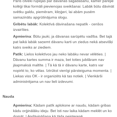
Pāris cilvēki rūpējas par dāvanas sagādāšanu, kamēr pārējie
kolēģi tikai formāli pievienojas sveikšanai. Labāk būtu dāvināt
svētku galdu, piemēram, kliņģeri, lai abām pusēm
samazinātu apgrūtinājuma slogu.
Gribētu labāk:
Kolektīvā dāvinašana nepatīk - cenšos
izvairīties.
Apmierina
: Būtu jauki, ja dāvanas sarūpētu vadība. Bet tajā
pat laikā labāk saņemt dāvanu karti un ziedus nekā atsevišķi
katrs sveiks ar ziediem.
Patīk:
Lielos kolektīvos jau neko labāku nevar vēlēties. |
Dāvanu kartes summa ir maza, bet toties jubilāram nav
jāapmaksā maltīte. | Tā kā tā ir dāvanu karte, katrs var
nopirkt to, ko vēlas. Iztrūkst vienīgi pārsteiguma momenta. |
Liekas viss OK - ir organizēts kā tas notiek. | Vienkārši
administrējama un nav lieli izdevumi.
Nauda
Apmierina:
Kādam patīk aploksne ar naudu, kādam gribas
kādu orģinālāku ideju. Bet īsti nav laika kādam meklēt un ko
domāt. | Apdāvināšana kā tāda neinteresē.