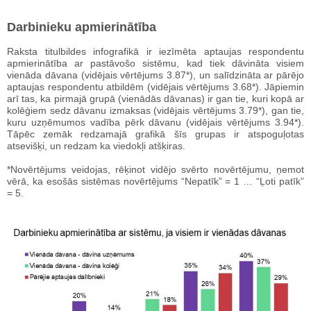
Darbinieku apmierinātība
Raksta titulbildes infografikā ir iezīmēta aptaujas respondentu
apmierinātība ar pastāvošo sistēmu, kad tiek dāvināta visiem
vienāda dāvana (vidējais vērtējums 3.87*), un salīdzināta ar pārējo
aptaujas respondentu atbildēm (vidējais vērtējums 3.68*). Jāpiemin
arī tas, ka pirmajā grupā (vienādās dāvanas) ir gan tie, kuri kopā ar
kolēģiem sedz dāvanu izmaksas (vidējais vērtējums 3.79*), gan tie,
kuru uzņēmumos vadība pērk dāvanu (vidējais vērtējums 3.94*).
Tāpēc zemāk redzamajā grafikā šīs grupas ir atspoguļotas
atsevišķi, un redzam ka viedokļi atšķiras.
*Novērtējums veidojas, rēķinot vidējo svērto novērtējumu, ņemot
vērā, ka esošās sistēmas novērtējums “Nepatīk” = 1 … “Ļoti patīk”
= 5.