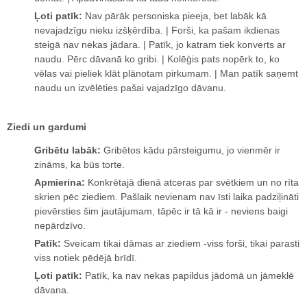
Ļoti patīk:
Nav pārāk personiska pieeja, bet labāk kā
nevajadzīgu nieku izšķērdība. | Forši, ka pašam ikdienas
steigā nav nekas jādara. | Patīk, jo katram tiek konverts ar
naudu. Pērc dāvanā ko gribi. | Kolēģis pats nopērk to, ko
vēlas vai pieliek klāt plānotam pirkumam. | Man patīk saņemt
naudu un izvēlēties pašai vajadzīgo dāvanu.
Ziedi un gardumi
Gribētu labāk:
Gribētos kādu pārsteigumu, jo vienmēr ir
zināms, ka būs torte.
Apmierina:
Konkrētajā dienā atceras par svētkiem un no rīta
skrien pēc ziediem. Pašlaik nevienam nav īsti laika padziļināti
pievērsties šim jautājumam, tāpēc ir tā kā ir - neviens baigi
nepārdzīvo.
Patīk:
Sveicam tikai dāmas ar ziediem -viss forši, tikai parasti
viss notiek pēdējā brīdī.
Ļoti patīk:
Patīk, ka nav nekas papildus jādomā un jāmeklē
dāvana.