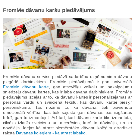
FromMe dāvanu karšu piedāvājums
FromMe dāvanu serviss piedāvā sadarbību uzņēmumiem dāvanu
piegādē darbiniekiem. FromMe piedāvājumā ir gan universālā
FromMe dāvanu karte
, gan atsevišķu veikalu un pakalpojumu
sniedzēju dāvanu kartes, kas ir laba dāvana darbiniekiem. FromMe
piedāvājums izceļas ar to, ka dāvanu kartes ir personalizējamas ar
personas vārdu un sveiciena tekstu, kas dāvanu kartei piešķir
personiskumu. Tas nozīmē to, ka dāvanai tiek pievienota
emocionālā vērtība, kas tiek sajusta gan dāvanas pasniegšanas
brīdī, gan to izmantojot. Arī tad, kad dāvanu karte tiks izmantota,
cilvēks izlasīs sveicienu un atcerēsies, kurš to dāvinājis, un ko
novēlējis. Idejas kā atrast piemērotāko dāvanu kolēģim atradīsiet
rakstā
Dāvanas kolēģiem - kā atrast labāko
.