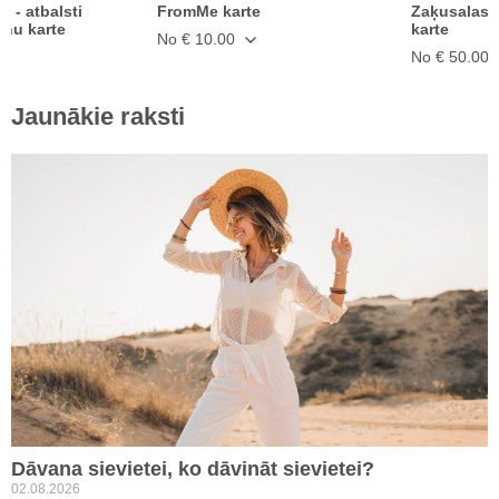
ā - atbalsti
FromMe karte
Zaķusalas 
anu karte
karte
No € 10.00
No € 50.00
Jaunākie raksti
Dāvana sievietei, ko dāvināt sievietei?
02.08.2026