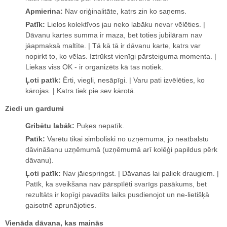
Apmierina:
Nav oriģinalitāte, katrs zin ko saņems.
Patīk:
Lielos kolektīvos jau neko labāku nevar vēlēties. |
Dāvanu kartes summa ir maza, bet toties jubilāram nav
jāapmaksā maltīte. | Tā kā tā ir dāvanu karte, katrs var
nopirkt to, ko vēlas. Iztrūkst vienīgi pārsteiguma momenta. |
Liekas viss OK - ir organizēts kā tas notiek.
Ļoti patīk:
Ērti, viegli, nesāpīgi. | Varu pati izvēlēties, ko
kārojas. | Katrs tiek pie sev kārotā.
Ziedi un gardumi
Gribētu labāk:
Puķes nepatīk.
Patīk:
Varētu tikai simboliski no uzņēmuma, jo neatbalstu
dāvināšanu uzņēmumā (uzņēmumā arī kolēģi papildus pērk
dāvanu).
Ļoti patīk:
Nav jāiespringst. | Dāvanas lai paliek draugiem. |
Patīk, ka sveikšana nav pārspīlēti svarīgs pasākums, bet
rezultāts ir kopīgi pavadīts laiks pusdienojot un ne-lietišķā
gaisotnē aprunājoties.
Vienāda dāvana, kas mainās