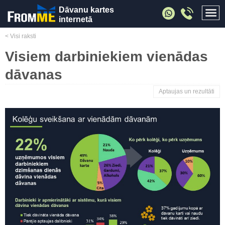
Dāvanu kartes
internetā
< Visi raksti
Visiem darbiniekiem vienādas
dāvanas
Aptaujas un rezultāti