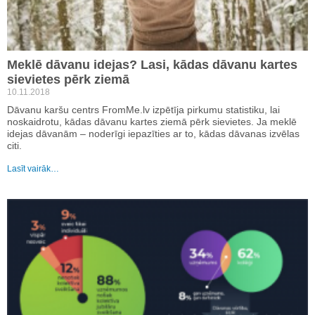
Meklē dāvanu idejas? Lasi, kādas dāvanu kartes
sievietes pērk ziemā
10.11.2018
Dāvanu karšu centrs FromMe.lv izpētīja pirkumu statistiku, lai
noskaidrotu, kādas dāvanu kartes ziemā pērk sievietes. Ja meklē
idejas dāvanām – noderīgi iepazīties ar to, kādas dāvanas izvēlas
citi.
Lasīt vairāk…