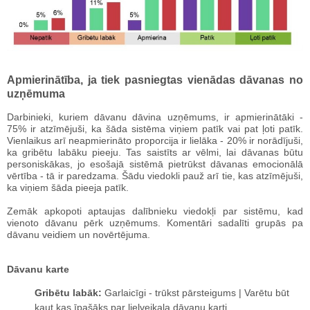
Apmierinātība, ja tiek pasniegtas vienādas dāvanas no
uzņēmuma
Darbinieki, kuriem dāvanu dāvina uzņēmums, ir apmierinātāki -
75% ir atzīmējuši, ka šāda sistēma viņiem patīk vai pat ļoti patīk.
Vienlaikus arī neapmierināto proporcija ir lielāka - 20% ir norādījuši,
ka gribētu labāku pieeju. Tas saistīts ar vēlmi, lai dāvanas būtu
personiskākas, jo esošajā sistēmā pietrūkst dāvanas emocionālā
vērtība - tā ir paredzama. Šādu viedokli pauž arī tie, kas atzīmējuši,
ka viņiem šāda pieeja patīk.
Zemāk apkopoti aptaujas dalībnieku viedokļi par sistēmu, kad
vienoto dāvanu pērk uzņēmums. Komentāri sadalīti grupās pa
dāvanu veidiem un novērtējuma.
Dāvanu karte
Gribētu labāk:
Garlaicīgi - trūkst pārsteigums | Varētu būt
kaut kas īpašāks par lielveikala dāvanu karti.