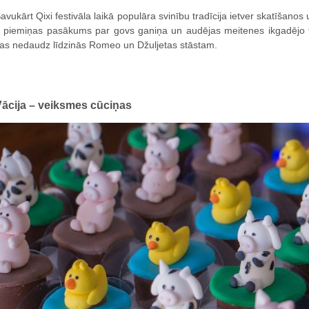
avukārt Qixi festivāla laikā populāra svinību tradīcija ietver skatīšano
r piemiņas pasākums par govs ganiņa un audējas meitenes ikgadējo tik
as nedaudz līdzinās Romeo un Džuljetas stāstam.
ācija – veiksmes cūciņas