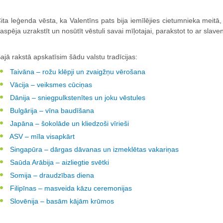
ita leģenda vēsta, ka Valentīns pats bija iemīlējies cietumnieka meitā
aspēja uzrakstīt un nosūtīt vēstuli savai mīļotajai, parakstot to ar slav
ajā rakstā apskatīsim šādu valstu tradīcijas:
Taivāna – rožu klēpji un zvaigžņu vērošana
Vācija – veiksmes cūciņas
Dānija – sniegpulkstenītes un joku vēstules
Bulgārija – vīna baudīšana
Japāna – šokolāde un kliedzoši vīrieši
ASV – mīla visapkārt
Singapūra – dārgas dāvanas un izmeklētas vakariņas
Saūda Arābija – aizliegtie svētki
Somija – draudzības diena
Filipīnas – masveida kāzu ceremonijas
Slovēnija – basām kājām krūmos