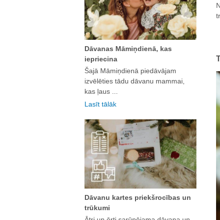
N
t
Dāvanas Māmiņdienā, kas
T
iepriecina
Šajā Māmiņdienā piedāvājam
izvēlēties tādu dāvanu mammai,
kas ļaus ...
Lasīt tālāk
Dāvanu kartes priekšrocības un
trūkumi
Ātri un ērti sarūpējama dāvana un