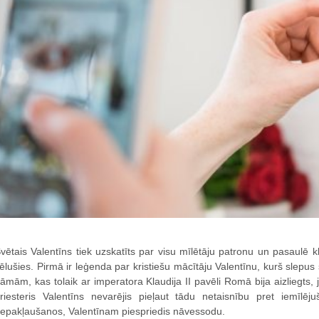
vētais Valentīns tiek uzskatīts par visu mīlētāju patronu un pasaulē k
ēlušies. Pirmā ir leģenda par kristiešu mācītāju Valentīnu, kurš slepus 
āmām, kas tolaik ar imperatora Klaudija II pavēli Romā bija aizliegts, jo
riesteris Valentīns nevarējis pieļaut tādu netaisnību pret iemīlēj
epakļaušanos, Valentīnam piespriedis nāvessodu.