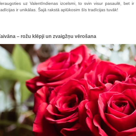
eraugoties uz Valentīndienas izcelsmi, to svin visur pasaulē, bet i
radīcijas ir unikālas. Šajā rakstā aplūkosim šīs tradīcijas tuvāk!
aivāna – rožu klēpji un zvaigžņu vērošana