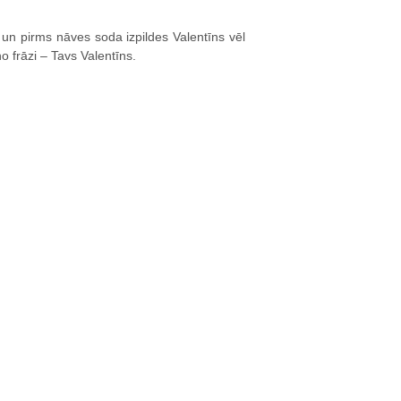
, un pirms nāves soda izpildes Valentīns vēl
eno frāzi – Tavs Valentīns.