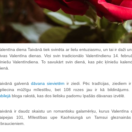
alentīna diena Taivānā tiek svinēta ar lielu entuziasmu, un tai ir daži un
ivas Valentīna dienas. Viņi svin tradicionālo Valentīndienu 14. febru
īniešu Valentīndiena. To savukārt svin dienā, kas pēc ķīniešu kalend
ienā.
aivānā galvenā
dāvana sievietēm
ir ziedi. Pēc tradīcijas, ziediem
pliecina mūžīgu mīlestību, bet 108 rozes jau ir kā bildinājums
ubilejā
bloga rakstā, kas dos lielisku padomu īpašās dāvanas izvēlē.
aivānā ir daudz skaistu un romantisku galamērķu, kurus Valentīna 
aipejas 101, Mīlestības upe Kaohsiungā un Tamsui gleznainās 
zbraucieniem.