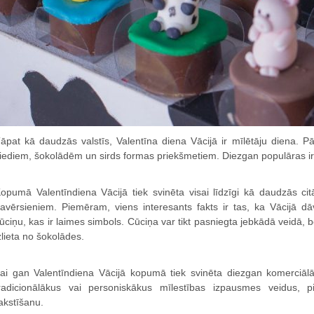
āpat kā daudzās valstīs, Valentīna diena Vācijā ir mīlētāju diena. 
iediem, šokolādēm un sirds formas priekšmetiem. Diezgan populāras ir
opumā Valentīndiena Vācijā tiek svinēta visai līdzīgi kā daudzās cit
avērsieniem. Piemēram, viens interesants fakts ir tas, ka Vācijā dā
ūciņu, kas ir laimes simbols. Cūciņa var tikt pasniegta jebkādā veidā, b
zlieta no šokolādes.
ai gan Valentīndiena Vācijā kopumā tiek svinēta diezgan komerciālā 
radicionālākus vai personiskākus mīlestības izpausmes veidus, p
akstīšanu.