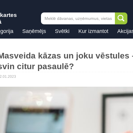
kartes
ā
gorija
Saņēmējs
Svētki
Kur izmantot
Akcija
Masveida kāzas un joku vēstules 
svin citur pasaulē?
2.01.2023