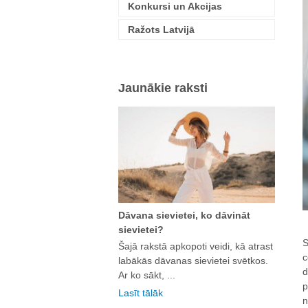
Konkursi un Akcijas
Ražots Latvijā
Jaunākie raksti
Dāvana sievietei, ko dāvināt
sievietei?
S
Šajā rakstā apkopoti veidi, kā atrast
c
labākās dāvanas sievietei svētkos.
d
Ar ko sākt, ...
p
Lasīt tālāk
n