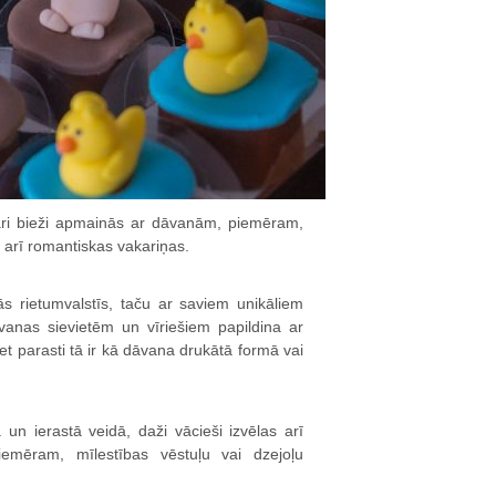
Pāri bieži apmainās ar dāvanām, piemēram,
 arī romantiskas vakariņas.
ās rietumvalstīs, taču ar saviem unikāliem
vanas sievietēm un vīriešiem papildina ar
et parasti tā ir kā dāvana drukātā formā vai
un ierastā veidā, daži vācieši izvēlas arī
iemēram, mīlestības vēstuļu vai dzejoļu