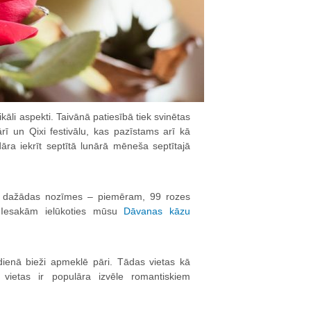
ikāli aspekti. Taivānā patiesībā tiek svinētas
ārī un Qixi festivālu, kas pazīstams arī kā
āra iekrīt septītā lunārā mēneša septītajā
 ir dažādas nozīmes – piemēram, 99 rozes
. Iesakām ielūkoties mūsu
Dāvanas kāzu
dienā bieži apmeklē pāri. Tādas vietas kā
vietas ir populāra izvēle romantiskiem