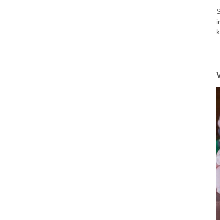
S
i
k
V