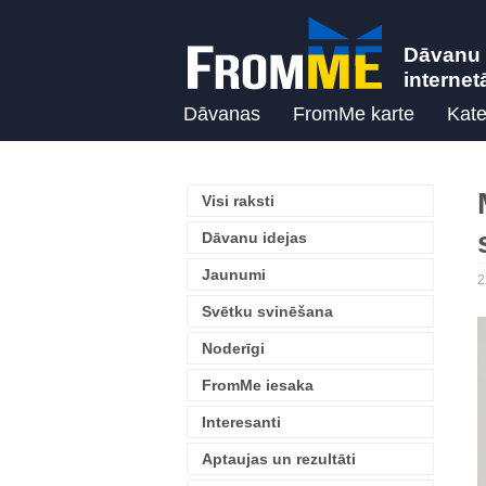
Dāvanu 
internet
Dāvanas
FromMe karte
Kate
Visi raksti
Dāvanu idejas
Jaunumi
2
Svētku svinēšana
Noderīgi
FromMe iesaka
Interesanti
Aptaujas un rezultāti