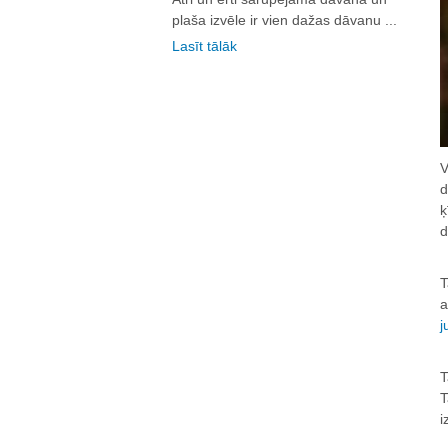
plaša izvēle ir vien dažas dāvanu ...
Lasīt tālāk
V
d
ķ
d
T
a
j
T
T
i