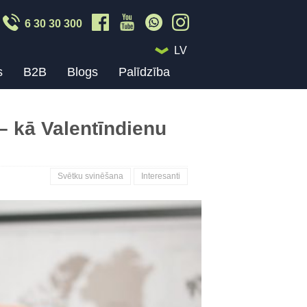
6 30 30 300
LV
s
B2B
Blogs
Palīdzība
– kā Valentīndienu
Svētku svinēšana
Interesanti