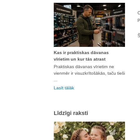
C
p
Š
Kas ir praktiskas dāvanas
vīrietim un kur tās atrast
Praktiskas dāvanas vīrietim ne
vienmēr ir visuzkrītošākās, taču tieši
...
Lasīt tālāk
Līdzīgi raksti