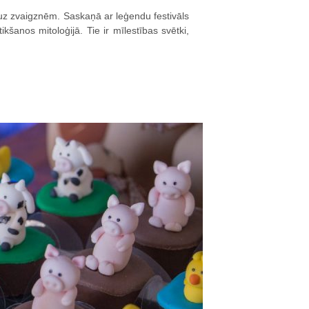
s uz zvaigznēm. Saskaņā ar leģendu festivāls
šanos mitoloģijā. Tie ir mīlestības svētki,