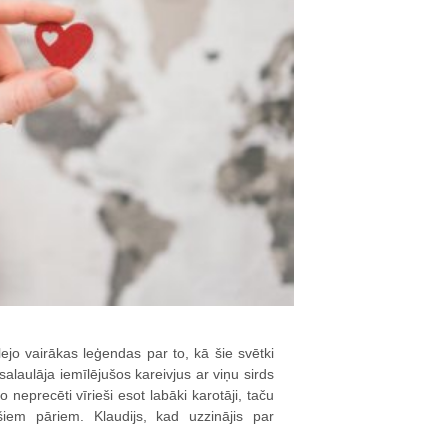
lejo vairākas leģendas par to, kā šie svētki
salaulāja iemīlējušos kareivjus ar viņu sirds
 neprecēti vīrieši esot labāki karotāji, taču
ušiem pāriem. Klaudijs, kad uzzinājis par