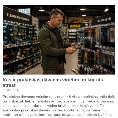
Kas ir praktiskas dāvanas vīrietim un kur tās
atrast
25.06.2026
Praktiskas dāvanas vīrietim ne vienmēr ir visuzkrītošākās, taču tieši
tās visbiežāk tiek izmantotas arī pēc svētkiem. Ja meklējat dāvanu,
kas apvieno lietderību un izvēles brīvību, esat īstajā vietā. Te
apkopotas praktiskas dāvanu kartes sporta, auto, instrumentu,
hobiju un citiem veikaliem, kas ļaus dāvanas saņēmējam izvēlēties