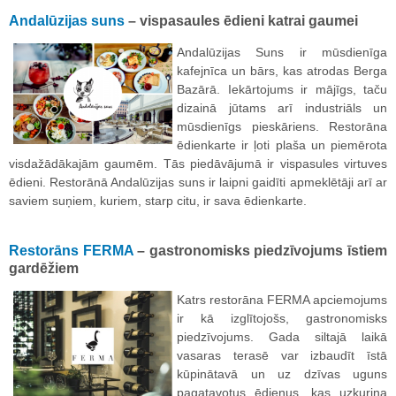
Andalūzijas suns
– vispasaules ēdieni katrai gaumei
Andalūzijas Suns ir mūsdienīga
kafejnīca un bārs, kas atrodas Berga
Bazārā. Iekārtojums ir mājīgs, taču
dizainā jūtams arī industriāls un
mūsdienīgs pieskāriens. Restorāna
ēdienkarte ir ļoti plaša un piemērota
visdažādākajām gaumēm. Tās piedāvājumā ir vispasules virtuves
ēdieni. Restorānā Andalūzijas suns ir laipni gaidīti apmeklētāji arī ar
saviem suņiem, kuriem, starp citu, ir sava ēdienkarte.
Restorāns FERMA
– gastronomisks piedzīvojums īstiem
gardēžiem
Katrs restorāna FERMA apciemojums
ir kā izglītojošs, gastronomisks
piedzīvojums. Gada siltajā laikā
vasaras terasē var izbaudīt īstā
kūpinātavā un uz dzīvas uguns
pagatavotus ēdienus, kas uzkurina