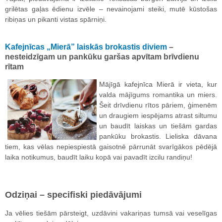
grilētas gaļas ēdienu izvēle – nevainojami steiki, mutē kūstošas
ribiņas un pikanti vistas spārniņi.
Kafejnīcas „Mierā” laiskās brokastis diviem
–
nesteidzīgam un pankūku garšas apvītam brīvdienu
rītam
Mājīgā kafejnīca Mierā ir vieta, kur
valda mājīgums romantika un miers.
Šeit drīvdienu rītos pāriem, ģimenēm
un draugiem iespējams atrast siltumu
un baudīt laiskas un tiešām gardas
pankūku brokastis. Lieliska dāvana
tiem, kas vēlas nepiespiestā gaisotnē pārrunāt svarīgākos pēdējā
laika notikumus, baudīt laiku kopā vai pavadīt izcilu randiņu!
Odziņai – specifiski piedāvājumi
Ja vēlies tiešām pārsteigt, uzdāvini vakariņas tumsā vai veselīgas