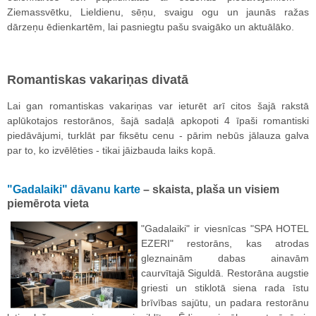
Ziemassvētku, Lieldienu, sēņu, svaigu ogu un jaunās ražas
dārzeņu ēdienkartēm, lai pasniegtu pašu svaigāko un aktuālāko.
Romantiskas vakariņas divatā
Lai gan romantiskas vakariņas var ieturēt arī citos šajā rakstā
aplūkotajos restorānos, šajā sadaļā apkopoti 4 īpaši romantiski
piedāvājumi, turklāt par fiksētu cenu - pārim nebūs jālauza galva
par to, ko izvēlēties - tikai jāizbauda laiks kopā.
"Gadalaiki" dāvanu karte
– skaista, plaša un visiem
piemērota vieta
"Gadalaiki" ir viesnīcas "SPA HOTEL
EZERI" restorāns, kas atrodas
gleznainām dabas ainavām
caurvītajā Siguldā. Restorāna augstie
griesti un stiklotā siena rada īstu
brīvības sajūtu, un padara restorānu