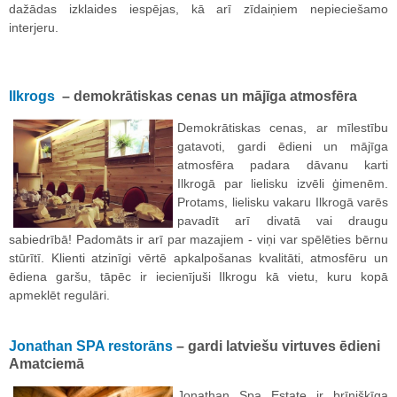
dažādas izklaides iespējas, kā arī zīdaiņiem nepieciešamo
interjeru.
Ilkrogs
– demokrātiskas cenas un mājīga atmosfēra
Demokrātiskas cenas, ar mīlestību
gatavoti, gardi ēdieni un mājīga
atmosfēra padara dāvanu karti
Ilkrogā par lielisku izvēli ģimenēm.
Protams, lielisku vakaru Ilkrogā varēs
pavadīt arī divatā vai draugu
sabiedrībā! Padomāts ir arī par mazajiem - viņi var spēlēties bērnu
stūrītī. Klienti atzinīgi vērtē apkalpošanas kvalitāti, atmosfēru un
ēdiena garšu, tāpēc ir iecienījuši Ilkrogu kā vietu, kuru kopā
apmeklēt regulāri.
Jonathan SPA restorāns
– gardi latviešu virtuves ēdieni
Amatciemā
Jonathan Spa Estate ir brīnišķīga