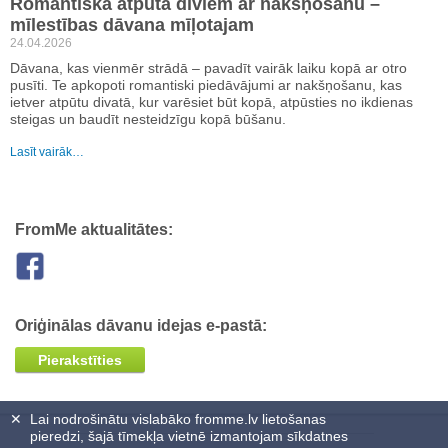
Romantiska atpūta diviem ar nakšņošanu –
mīlestības dāvana mīļotajam
24.04.2026
Dāvana, kas vienmēr strādā – pavadīt vairāk laiku kopā ar otro
pusīti. Te apkopoti romantiski piedāvājumi ar nakšņošanu, kas
ietver atpūtu divatā, kur varēsiet būt kopā, atpūsties no ikdienas
steigas un baudīt nesteidzīgu kopā būšanu.
Lasīt vairāk…
FromMe aktualitātes:
Oriģinālas dāvanu idejas e-pastā:
Pierakstīties
✕
Lai nodrošinātu vislabāko fromme.lv lietošanas
pieredzi, šajā tīmekļa vietnē izmantojam sīkdatnes