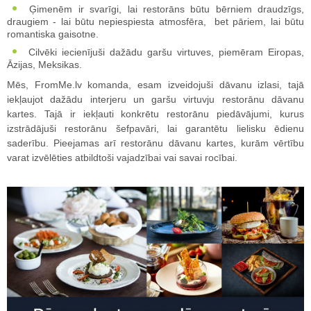
Ģimenēm ir svarīgi, lai restorāns būtu bērniem draudzīgs,
draugiem - lai būtu nepiespiesta atmosfēra, bet pāriem, lai būtu
romantiska gaisotne.
Cilvēki iecienījuši dažādu garšu virtuves, piemēram Eiropas,
Āzijas, Meksikas.
Mēs, FromMe.lv komanda, esam izveidojuši dāvanu izlasi, tajā
iekļaujot dažādu interjeru un garšu virtuvju restorānu dāvanu
kartes. Tajā ir iekļauti konkrētu restorānu piedāvājumi, kurus
izstrādājuši restorānu šefpavāri, lai garantētu lielisku ēdienu
saderību. Pieejamas arī restorānu dāvanu kartes, kurām vērtību
varat izvēlēties atbildtoši vajadzībai vai savai rocībai.