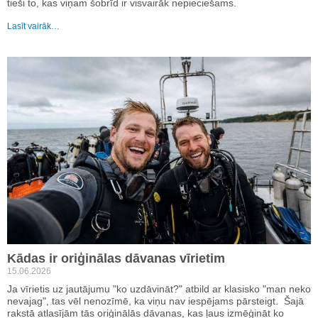
tieši to, kas viņam šobrīd ir visvairāk nepieciešams.
Lasīt vairāk…
Kādas ir oriģinālas dāvanas vīrietim
15.06.2026
Ja vīrietis uz jautājumu "ko uzdāvināt?" atbild ar klasisko "man neko
nevajag", tas vēl nenozīmē, ka viņu nav iespējams pārsteigt. Šajā
rakstā atlasījām tās oriģinālās dāvanas, kas ļaus izmēģināt ko