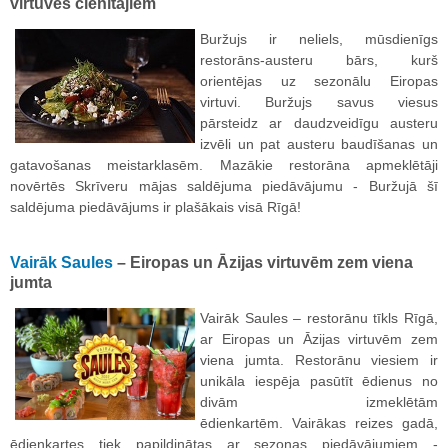
virtuves cienītājiem
Buržujs ir neliels, mūsdienīgs
restorāns-austeru bārs, kurš
orientējas uz sezonālu Eiropas
virtuvi. Buržujs savus viesus
pārsteidz ar daudzveidīgu austeru
izvēli un pat austeru baudīšanas un
gatavošanas meistarklasēm. Mazākie restorāna apmeklētāji
novērtēs Skrīveru mājas saldējuma piedāvājumu - Buržujā šī
saldējuma piedāvājums ir plašākais visā Rīgā!
Vairāk Saules
– Eiropas un Āzijas virtuvēm zem viena
jumta
Vairāk Saules – restorānu tīkls Rīgā,
ar Eiropas un Āzijas virtuvēm zem
viena jumta. Restorānu viesiem ir
unikāla iespēja pasūtīt ēdienus no
divām izmeklētām
ēdienkartēm. Vairākas reizes gadā,
ēdienkartes tiek papildinātas ar sezonas piedāvājumiem -