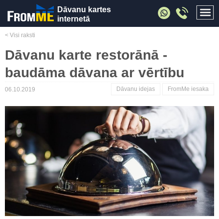
Dāvanu kartes
internetā
< Visi raksti
Dāvanu karte restorānā -
baudāma dāvana ar vērtību
Dāvanu idejas
FromMe iesaka
06.10.2019