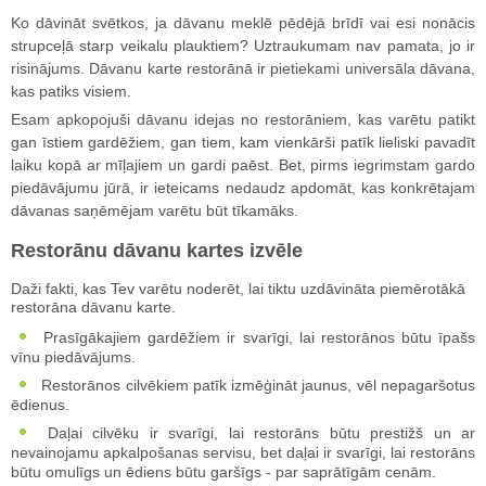
Ko dāvināt svētkos, ja dāvanu meklē pēdējā brīdī vai esi nonācis
strupceļā starp veikalu plauktiem? Uztraukumam nav pamata, jo ir
risinājums. Dāvanu karte restorānā ir pietiekami universāla dāvana,
kas patiks visiem.
Esam apkopojuši dāvanu idejas no restorāniem, kas varētu patikt
gan īstiem gardēžiem, gan tiem, kam vienkārši patīk lieliski pavadīt
laiku kopā ar mīļajiem un gardi paēst. Bet, pirms iegrimstam gardo
piedāvājumu jūrā, ir ieteicams nedaudz apdomāt, kas konkrētajam
dāvanas saņēmējam varētu būt tīkamāks.
Restorānu dāvanu kartes izvēle
Daži fakti, kas Tev varētu noderēt, lai tiktu uzdāvināta piemērotākā
restorāna dāvanu karte.
Prasīgākajiem gardēžiem ir svarīgi, lai restorānos būtu īpašs
vīnu piedāvājums.
Restorānos cilvēkiem patīk izmēģināt jaunus, vēl nepagaršotus
ēdienus.
Daļai cilvēku ir svarīgi, lai restorāns būtu prestižš un ar
nevainojamu apkalpošanas servisu, bet daļai ir svarīgi, lai restorāns
būtu omulīgs un ēdiens būtu garšīgs - par saprātīgām cenām.