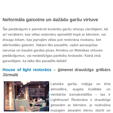
Neformāla gaisotne un dažādu garšu virtuve
Šie piedāvājumi ir piemēroti konkrētu garšu virtuvju cienītājiem, kā
arī vecākiem, kas vēlas restorānu apmeklēt kopā ar bērniem, vai
draugu lokam, kas joprojām vēlas just restorāna noskaņu, bet
atbrīvotāku gaisotni. Vakars tiks pavadīts, vadot aizraujošas
sarunas un baudot gardas picas, Armēņu un Meksikas virtuves
piedāvājumus, vai nesteidzīgas pankūku brokastis. Katrā ziņā
garantējam, ka laiks tiks pavadīts lieliski!
House of light restorāns
– ģimenei draudzīgs grilbārs
Jūrmalā
Latviska garša, mājīga un ērta
atmosfēra, augsta kvalitāte un
vienkārša izsmalcinātība – tas ir
Lighthouse! Restorāns ir draudzīgs
ģimenēm ar bērniem, jo nodrošina
mazajām atvasēm bērnu stūrīti un