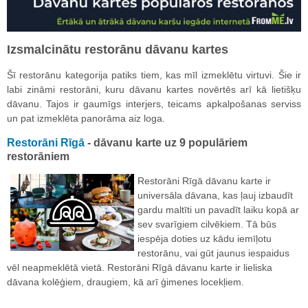
Izsmalcinātu restorānu dāvanu kartes
Šī restorānu kategorija patiks tiem, kas mīl izmeklētu virtuvi. Šie ir
labi zināmi restorāni, kuru dāvanu kartes novērtēs arī kā lietišķu
dāvanu. Tajos ir gaumīgs interjers, teicams apkalpošanas serviss
un pat izmeklēta panorāma aiz loga.
Restorāni Rīgā
- dāvanu karte uz 9 populāriem
restorāniem
Restorāni Rīgā dāvanu karte ir
universāla dāvana, kas ļauj izbaudīt
gardu maltīti un pavadīt laiku kopā ar
sev svarīgiem cilvēkiem. Tā būs
iespēja doties uz kādu iemīļotu
restorānu, vai gūt jaunus iespaidus
vēl neapmeklētā vietā. Restorāni Rīgā dāvanu karte ir lieliska
dāvana kolēģiem, draugiem, kā arī ģimenes locekļiem.