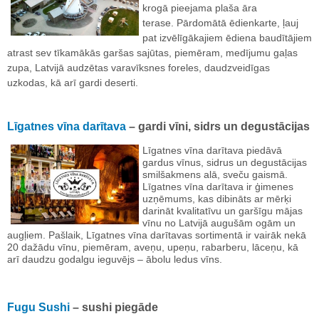
krogā pieejama plaša āra
terase.
Pārdomātā ēdienkarte, ļauj
pat izvēlīgākajiem ēdiena baudītājiem
atrast sev tīkamākās garšas sajūtas, piemēram, medījumu gaļas
zupa, Latvijā audzētas varavīksnes foreles, daudzveidīgas
uzkodas, kā arī gardi deserti.
Līgatnes vīna darītava
– gardi vīni, sidrs un degustācijas
Līgatnes vīna darītava piedāvā
gardus vīnus, sidrus un degustācijas
smilšakmens alā, sveču gaismā.
Līgatnes vīna darītava ir ģimenes
uzņēmums, kas dibināts ar mērķi
darināt kvalitatīvu un garšīgu mājas
vīnu no Latvijā augušām ogām un
augļiem. Pašlaik, Līgatnes vīna darītavas sortimentā ir vairāk nekā
20 dažādu vīnu, piemēram, aveņu, upeņu, rabarberu, lāceņu, kā
arī daudzu godalgu ieguvējs – ābolu ledus vīns.
Fugu Sushi
– sushi piegāde