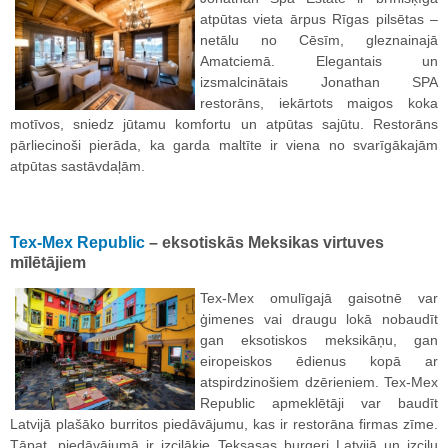
atpūtas vieta ārpus Rīgas pilsētas –
netālu no Cēsīm, gleznainajā
Amatciemā. Elegantais un
izsmalcinātais Jonathan SPA
restorāns, iekārtots maigos koka
motīvos, sniedz jūtamu komfortu un atpūtas sajūtu. Restorāns
pārliecinoši pierāda, ka garda maltīte ir viena no svarīgākajām
atpūtas sastāvdaļām.
Tex-Mex Republic
– eksotiskās Meksikas virtuves
mīlētājiem
Tex-Mex omulīgajā gaisotnē var
ģimenes vai draugu lokā nobaudīt
gan eksotiskos meksikāņu, gan
eiropeiskos ēdienus kopā ar
atspirdzinošiem dzērieniem. Tex-Mex
Republic apmeklētāji var baudīt
Latvijā plašāko burritos piedāvājumu, kas ir restorāna firmas zīme.
Tāpat, piedāvājumā ir izcilākie Teksasas burgeri Latvijā un izcilu