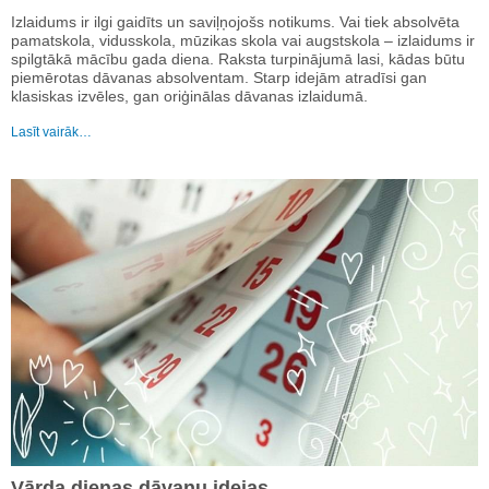
Izlaidums ir ilgi gaidīts un saviļņojošs notikums. Vai tiek absolvēta
pamatskola, vidusskola, mūzikas skola vai augstskola – izlaidums ir
spilgtākā mācību gada diena. Raksta turpinājumā lasi, kādas būtu
piemērotas dāvanas absolventam. Starp idejām atradīsi gan
klasiskas izvēles, gan oriģinālas dāvanas izlaidumā.
Lasīt vairāk…
Vārda dienas dāvanu idejas