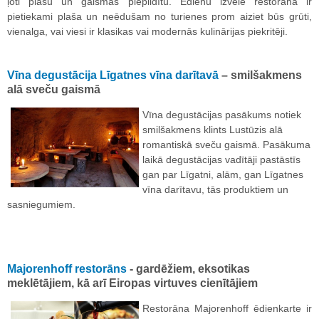
ļoti plašu un gaismas piepildītu. Ēdienu izvēle restorānā ir
pietiekami plaša un neēdušam no turienes prom aiziet būs grūti,
vienalga, vai viesi ir klasikas vai modernās kulinārijas piekritēji.
Vīna degustācija Līgatnes vīna darītavā
– smilšakmens
alā sveču gaismā
Vīna degustācijas pasākums notiek
smilšakmens klints Lustūzis alā
romantiskā sveču gaismā. Pasākuma
laikā degustācijas vadītāji pastāstīs
gan par Līgatni, alām, gan Līgatnes
vīna darītavu, tās produktiem un
sasniegumiem.
Majorenhoff restorāns
-
gardēžiem, eksotikas
meklētājiem, kā arī Eiropas virtuves cienītājiem
Restorāna Majorenhoff ēdienkarte ir