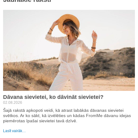
Dāvana sievietei, ko dāvināt sievietei?
02.08.2026
Šajā rakstā apkopoti veidi, kā atrast labākās dāvanas sievietei
svētkos. Ar ko sākt, kā izvēlēties un kādas FromMe dāvanu idejas
piemērotas īpašai sievietei tavā dzīvē.
Lasīt vairāk…