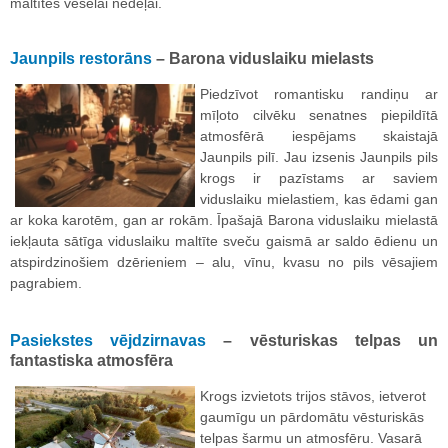
maltītes veselai nedēļai.
Jaunpils restorāns
– Barona viduslaiku mielasts
Piedzīvot romantisku randiņu ar
mīļoto cilvēku senatnes piepildītā
atmosfērā iespējams skaistajā
Jaunpils pilī. Jau izsenis Jaunpils pils
krogs ir pazīstams ar saviem
viduslaiku mielastiem, kas ēdami gan
ar koka karotēm, gan ar rokām. Īpašajā Barona viduslaiku mielastā
iekļauta sātīga viduslaiku maltīte sveču gaismā ar saldo ēdienu un
atspirdzinošiem dzērieniem – alu, vīnu, kvasu no pils vēsajiem
pagrabiem.
Pasiekstes vējdzirnavas
– vēsturiskas telpas un
fantastiska atmosfēra
Krogs izvietots trijos stāvos, ietverot
gaumīgu un pārdomātu vēsturiskās
telpas šarmu un atmosfēru. Vasarā