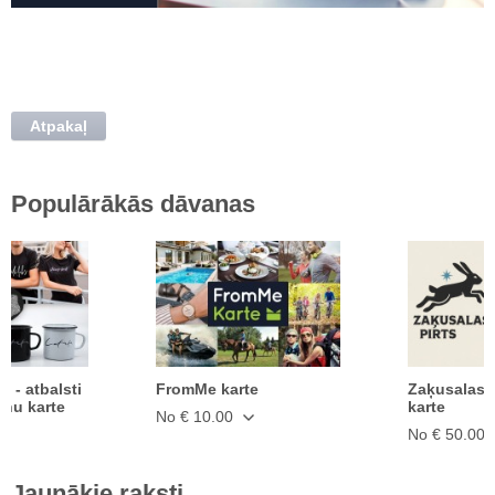
Atpakaļ
Populārākās dāvanas
ā - atbalsti
FromMe karte
Zaķusalas 
anu karte
karte
No € 10.00
No € 50.00
Jaunākie raksti