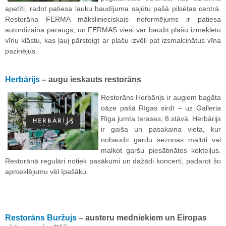
apetīti, radot patiesa lauku baudījuma sajūtu pašā pilsētas centrā.
Restorāna FERMA mākslinieciskais noformējums ir patiesa
autordizaina paraugs, un FERMAS viesi var baudīt plašu izmeklētu
vīnu klāstu, kas ļauj pārsteigt ar plašu izvēli pat izsmalcinātus vīna
pazinējus.
Herbārijs
– augu ieskauts restorāns
Restorāns Herbārijs ir augiem bagāta
oāze pašā Rīgas sirdī – uz Galleria
Riga jumta terases, 8.stāvā. Herbārijs
ir gaiša un pasakaina vieta, kur
nobaudīt gardu sezonas maltīti vai
malkot garšu piesātinātos kokteiļus.
Restorānā regulāri notiek pasākumi un dažādi koncerti, padarot šo
apmeklējumu vēl īpašāku.
Restorāns Buržujs
– austeru medniekiem un Eiropas