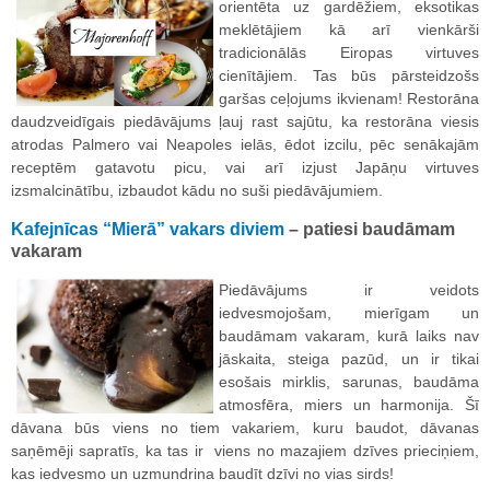
orientēta uz gardēžiem, eksotikas
meklētājiem kā arī vienkārši
tradicionālās Eiropas virtuves
cienītājiem. Tas būs pārsteidzošs
garšas ceļojums ikvienam! Restorāna
daudzveidīgais piedāvājums ļauj rast sajūtu, ka restorāna viesis
atrodas Palmero vai Neapoles ielās, ēdot izcilu, pēc senākajām
receptēm gatavotu picu, vai arī izjust Japāņu virtuves
izsmalcinātību, izbaudot kādu no suši piedāvājumiem.
Kafejnīcas “Mierā” vakars diviem
– patiesi baudāmam
vakaram
Piedāvājums ir veidots
iedvesmojošam, mierīgam un
baudāmam vakaram, kurā laiks nav
jāskaita, steiga pazūd, un ir tikai
esošais mirklis, sarunas, baudāma
atmosfēra, miers un harmonija. Šī
dāvana būs viens no tiem vakariem, kuru baudot, dāvanas
saņēmēji sapratīs, ka tas ir viens no mazajiem dzīves prieciņiem,
kas iedvesmo un uzmundrina baudīt dzīvi no vias sirds!