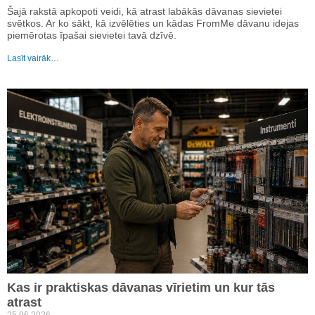
Šajā rakstā apkopoti veidi, kā atrast labākās dāvanas sievietei
svētkos. Ar ko sākt, kā izvēlēties un kādas FromMe dāvanu idejas
piemērotas īpašai sievietei tavā dzīvē.
Lasīt vairāk…
Kas ir praktiskas dāvanas vīrietim un kur tās
atrast