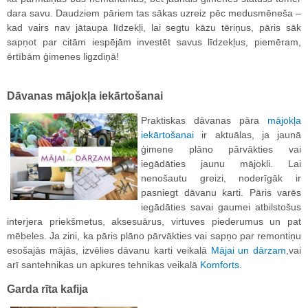
dara savu. Daudziem pāriem tas sākas uzreiz pēc medusmēneša –
kad vairs nav jātaupa līdzekļi, lai segtu kāzu tēriņus, pāris sāk
sapņot par citām iespējām investēt savus līdzekļus, piemēram,
ērtībām ģimenes ligzdiņā!
Dāvanas mājokļa iekārtošanai
Praktiskas dāvanas pāra
mājokļa
iekārtošanai
ir aktuālas, ja jaunā
ģimene plāno pārvākties vai
iegādāties jaunu mājokli. Lai
nenošautu greizi, noderīgāk ir
pasniegt dāvanu karti. Pāris varēs
iegādāties savai gaumei atbilstošus
interjera priekšmetus, aksesuārus, virtuves piederumus un pat
mēbeles. Ja zini, ka pāris plāno pārvākties vai sapņo par remontiņu
esošajās mājās, izvēlies dāvanu karti veikalā
Mājai un dārzam
,vai
arī santehnikas un apkures tehnikas veikalā
Komforts
.
Garda rīta kafija