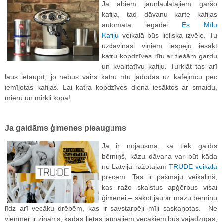
Ja abiem jaunlaulātajiem garšo
kafija, tad dāvanu karte kafijas
automāta iegādei
Es Mīlu
Kafiju
veikalā būs lieliska izvēle. Tu
uzdāvināsi viņiem iespēju iesākt
katru kopdzīves rītu ar tiešām gardu
un kvalitatīvu kafiju. Turklāt tas arī
laus ietaupīt, jo nebūs vairs katru rītu jādodas uz kafejnīcu pēc
iemīļotas kafijas. Lai katra kopdzīves diena iesāktos ar smaidu,
mieru un mirkli kopā!
Ja gaidāms ģimenes pieaugums
Ja ir nojausma, ka tiek gaidīs
bērniņš, kāzu dāvana var būt kāda
no Latvijā ražotajām
TRUDE veikala
precēm. Tas ir pašmāju veikaliņš,
kas ražo skaistus apģērbus visai
ģimenei – sākot jau ar mazu bērniņu
līdz arī vecāku drēbēm, kas ir savstarpēji mīļi saskaņotas. Ne
vienmēr ir zināms, kādas lietas jaunajiem vecākiem būs vajadzīgas,