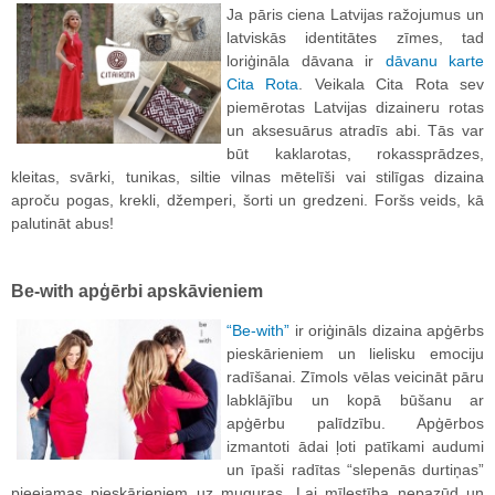
Ja pāris ciena Latvijas ražojumus un
latviskās identitātes zīmes, tad
loriģināla dāvana ir
dāvanu karte
Cita Rota
. Veikala Cita Rota sev
piemērotas Latvijas dizaineru rotas
un aksesuārus atradīs abi. Tās var
būt kaklarotas, rokassprādzes,
kleitas, svārki, tunikas, siltie vilnas mētelīši vai stilīgas dizaina
aproču pogas, krekli, džemperi, šorti un gredzeni. Foršs veids, kā
palutināt abus!
Be-with apģērbi apskāvieniem
“Be-with”
ir oriģināls dizaina apģērbs
pieskārieniem un lielisku emociju
radīšanai. Zīmols vēlas veicināt pāru
labklājību un kopā būšanu ar
apģērbu palīdzību. Apģērbos
izmantoti ādai ļoti patīkami audumi
un īpaši radītas “slepenās durtiņas”
pieejamas pieskārieniem uz muguras. Lai mīlestība nepazūd un