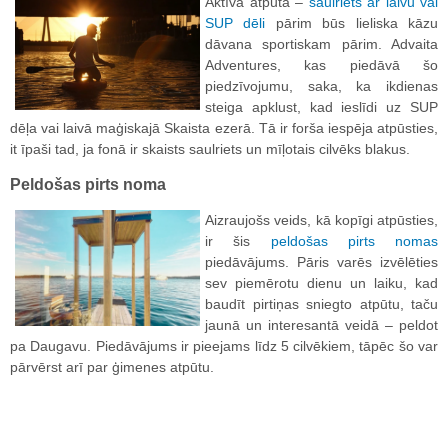
Aktīva atpūta –
s
aulriets ar laivu vai
SUP dēli
pārim būs lieliska kāzu
dāvana sportiskam pārim. Advaita
Adventures, kas piedāvā šo
piedzīvojumu, saka, ka ikdienas
steiga apklust, kad ieslīdi uz SUP
dēļa vai laivā maģiskajā Skaista ezerā. Tā ir forša iespēja atpūsties,
it īpaši tad, ja fonā ir skaists saulriets un mīļotais cilvēks blakus.
Peldošas pirts noma
Aizraujošs veids, kā kopīgi atpūsties,
ir šis
peldošas pirts nomas
piedāvājums. Pāris varēs izvēlēties
sev piemērotu dienu un laiku, kad
baudīt pirtiņas sniegto atpūtu, taču
jaunā un interesantā veidā – peldot
pa Daugavu. Piedāvājums ir pieejams līdz 5 cilvēkiem, tāpēc šo var
pārvērst arī par ģimenes atpūtu.