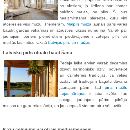
no viesiem, jo ikdienā pāri tomēr
nakšņo mājās, ne pilīs. Šī būs
neaizmirstama pieredze, kuru viņi
atcerēsies visu mūžu. Piemēram,
Mālpils muižā
jaunais pāris varēs
baudīt gardas vakariņas un atpūsties luksus numuriņā. Vairāk par
jaunajiem pāriem piemērotiem piedāvājumiem Latvijas pilīs un
muižās lasi mūsu rakstā
Latvijas pilis un muižas
.
Latvisku pirts rituālu baudīšana
Pēdējā laikā arvien vairāk tiecamies
dzīvot harmonisku dzīvi, novērtējot
arī dzimtenes tradīcijas. Ja vēlies
uzdāvināt tradīcijām bagātu dāvanu
jaunajam pārim, tad
pirts rituāls
Lejasmārtiņos
ir laba izvēle. Tas
sniegs jaunajam pārim pilnīgu
miesas un gara relaksāciju, un ļaus iepazīt vienam otru vēl tuvāk.
Kāzu ceļojums vai otrais medusmēnesis