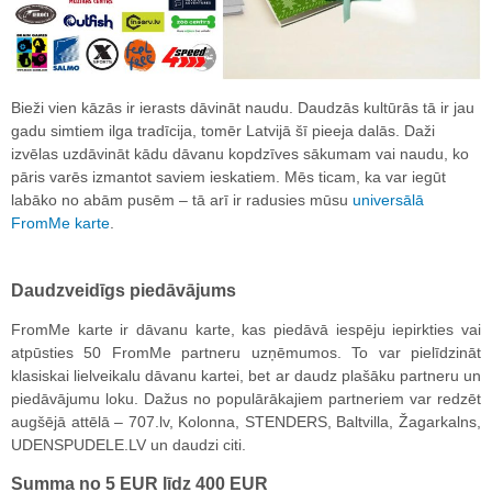
Bieži vien kāzās ir ierasts dāvināt naudu. Daudzās kultūrās tā ir jau
gadu simtiem ilga tradīcija, tomēr Latvijā šī pieeja dalās. Daži
izvēlas uzdāvināt kādu dāvanu kopdzīves sākumam vai naudu, ko
pāris varēs izmantot saviem ieskatiem. Mēs ticam, ka var iegūt
labāko no abām pusēm – tā arī ir radusies mūsu
universālā
FromMe karte
.
Daudzveidīgs piedāvājums
FromMe karte ir dāvanu karte, kas piedāvā iespēju iepirkties vai
atpūsties 50 FromMe partneru uzņēmumos. To var pielīdzināt
klasiskai lielveikalu dāvanu kartei, bet ar daudz plašāku partneru un
piedāvājumu loku. Dažus no populārākajiem partneriem var redzēt
augšējā attēlā – 707.lv, Kolonna, STENDERS, Baltvilla, Žagarkalns,
UDENSPUDELE.LV un daudzi citi.
Summa no 5 EUR līdz 400 EUR