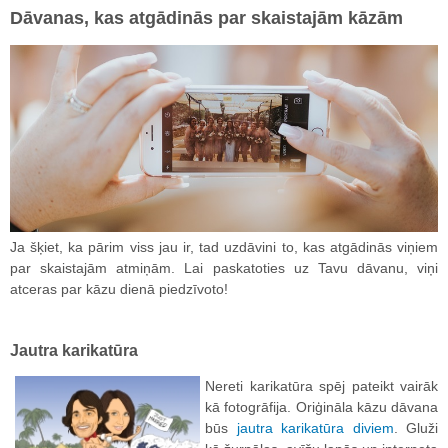
Dāvanas, kas atgādinās par skaistajām kāzām
Ja šķiet, ka pārim viss jau ir, tad uzdāvini to, kas atgādinās viņiem
par skaistajām atmiņām. Lai paskatoties uz Tavu dāvanu, viņi
atceras par kāzu dienā piedzīvoto!
Jautra karikatūra
Nereti karikatūra spēj pateikt vairāk
kā fotogrāfija. Oriģināla kāzu dāvana
būs
jautra karikatūra diviem
. Gluži