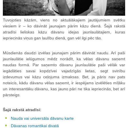
Tuvojoties kāzām, viens no aktuālākajiem jautājumiem svētku
viesiem ir – ko dāvināt jaunajam pārim kāzu dienā. Šajā rakstā
atradīsi lieliskas kāzu dāvanu idejas jaunlaulātajiem, kuras
iepriecinās viņus gan laulību dienā, gan vēl ilgi pēc tās.
Mūsdienās daudzi izvēlas jaunajam pārim dāvināt naudu. Arī paši
jaunlaulātie ielūgumos mēdz norādīt, ka vēlas dāvanu saņemt
naudas formā. Par saņemto dāvanu jaunlaulātie paši vēlāk var
iegādāties savai kopdzīvei vajadzīgās lietas, segt svinību
izdevumus vai kāzu ceļojuma izmaksas. Bet, ja pāris nav pats
noteicis, kādu dāvanu vēlas saņemt, ir iespējams izvēlēties mīļāku
un interesantāku dāvanu, kas jauno pāri ne tika iepriecinās, bet arī
pārsteigs.
Šajā rakstā atradīsi:
Nauda vai universāla dāvanu karte
Dāvanas romantikai divatā