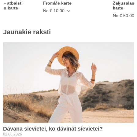
ā - atbalsti
FromMe karte
Zaķusalas 
anu karte
karte
No € 10.00
No € 50.00
Jaunākie raksti
Dāvana sievietei, ko dāvināt sievietei?
02.08.2026