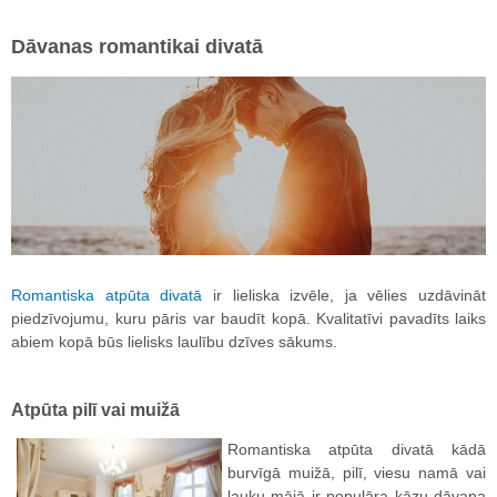
Dāvanas romantikai divatā
Romantiska atpūta divatā
ir lieliska izvēle, ja vēlies uzdāvināt
piedzīvojumu, kuru pāris var baudīt kopā. Kvalitatīvi pavadīts laiks
abiem kopā būs lielisks laulību dzīves sākums.
Atpūta pilī vai muižā
Romantiska atpūta divatā kādā
burvīgā muižā, pilī, viesu namā vai
lauku mājā ir populāra kāzu dāvana