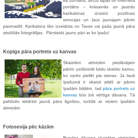
kā žurnālos, avīžu lapās un interneta
portālos – krāsainās un jautrās
karikatūras izraisīs pozitīvas
emocijas un ļaus jaunajam pārim
pasmaidīt. Karikatūra tiks izveidota no Tavas vai paša jaunā pāra
atsūtītās fotogrāfijas. Pārsteidz jauno pāri ar ko īpašu!
Kopīgs pāra portrets uz kanvas
Skaistām atmiņām piedāvājam
pārim uzdāvināt kādu skaistu kanvu,
ko varēs pielikt pie sienas. Ja tavā
īpašumā ir skaisti attēli ar pārim
īpašām bildēm, tad
pāra portrets uz
kanvas
būs ļoti vērtīga dāvana. Tā
palīdzēs iekārtot jaunā pāra ligzdiņu, turklāt ar viņiem īpašām
atmiņām.
Fotosesija pēc kāzām
Burvīga dāvana skaistām atmiņām