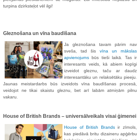
turpina dzirksteļot vēl ilgi!
Gleznošana un vīna baudīšana
Ja gleznošana tavam pārim nav
sveša, tad šis
vīna un mākslas
apvienojums
būs tieši laikā. Tas ir
interesants veids, kā abiem kopīgi
izveidot gleznu, taču ar daudz
interesantāku un relaksētāku pieeju.
Jaunas meistardarbs būs izveidots vīna baudīšanas procesā,
veidojot ne tikai skaistu gleznu, bet arī labām atmiņām pilnu
vakaru.
House of British Brands – universālveikals visai ģimenei
House of British Brands
ir zīmols,
kas piedāvā britu dizaineru apģērbu