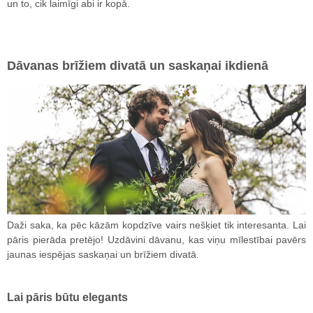
un to, cik laimīgi abi ir kopā.
Dāvanas brīžiem divatā un saskaņai ikdienā
Daži saka, ka pēc kāzām kopdzīve vairs nešķiet tik interesanta. Lai
pāris pierāda pretējo! Uzdāvini dāvanu, kas viņu mīlestībai pavērs
jaunas iespējas saskaņai un brīžiem divatā.
Lai pāris būtu elegants