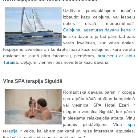
Uzdāvini jaunlaulātajiem iespēju
izbaudīt kāzu ceļojumu vai iespēju
doties otrajā medusmēnesī.
Ceļojumu aģentūras dāvanu karte
ir
lieliska dāvana, jo tad pāris tad pats
varēs izvēlēties, kur vēlas doties.
Iespējams izvēlēties arī konkrētu mazo kāzu ceļojumu, kuru varētu
apvienot ar jaunā pāra fotosesiju, piemēram,
braucienu ar jahtu
Turaida
. Ceļojumi vienmēr būs novērtēta kāzu dāvana.
Vīna SPA terapija Siguldā
Romantiska dāvana pārim ir kopīga
spa atpūta kādā atpūtas kompleksā
vai viesnīcā. SPA Hotel Ezeri ir
eleganta viesnīca Siguldā, kur pārim
ir pieejama relaksējoša atpūta. Viņu
jaunais piedāvājums
Vīna spa
terapija
ir veids, kā abiem patīkami un reizē interesanti atpūsties.
Kad vēl ir pabūts vīna putu vannā, vai ne?