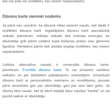
tad viņi paši var izvēlēties, kas viņiem nepieciešams.
Dāvanu karte vienmēr noderēs
Ja pāris nav uzsvēris, ka dāvanā vēlas saņemt naudu, tad labāk ir
izvēlēties dāvanu karti. Iegādājoties dāvanu karti specializētā
veikalā, piemēram, mēbeļu veikalā, tiek nodotas emocijas, ka
dāvinātājs grib pārim uzlabot kopā būšanas prieku viņu ģimenes
ligzdiņā. Vienlaikus pārim tiek atstāta iespēja izvēlēties, kas viņiem
nepieciešams.
Lieliska alternatīva naudai ir universāla dāvanu karte,
piemēram,
FromMe dāvanu karte
. To var izmantot vairākos
veikalos un pie dažādiem pakalpojumu sniedzējiem. Izmantojot
dāvanu karti ar personalizētu sveicienu un novēlējumu, jaunais
pāris atcerēsies gan par dāvinātāju, gan par viņa labo gribu. Ja
dāvina tikai naudu, tad tā iekrīt kopējā kāzu naudas "bankā" un tai
pazūd saikne ar dāvinātāju.