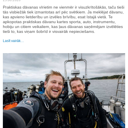
25.06.2026
Praktiskas dāvanas vīrietim ne vienmēr ir visuzkrītošākās, taču tieši
tās visbiežāk tiek izmantotas arī pēc svētkiem. Ja meklējat dāvanu,
kas apvieno lietderību un izvēles brīvību, esat īstajā vietā. Te
apkopotas praktiskas dāvanu kartes sporta, auto, instrumentu,
hobiju un citiem veikaliem, kas ļaus dāvanas saņēmējam izvēlēties
tieši to, kas viņam šobrīd ir visvairāk nepieciešams.
Lasīt vairāk…