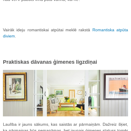
Vairāk ideju romantiskai atpūtai meklē rakstā
Romantiska atpūta
diviem
.
Praktiskas dāvanas ģimenes ligzdiņai
Laulība ir jauns sākums, kas saistās ar pārmaiņām. Dažreiz šķiet,
ka pārmaiņas būs nemanāmas, bet jaunais ģimenes statuss tomēr