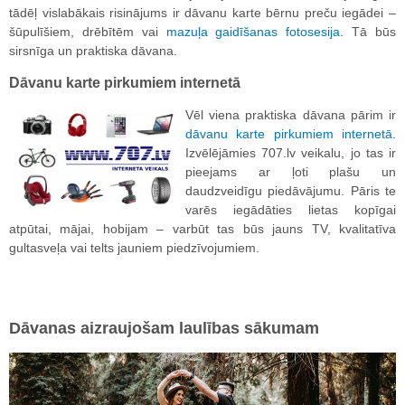
tādēļ vislabākais risinājums ir dāvanu karte bērnu preču iegādei –
šūpulīšiem, drēbītēm vai
mazuļa gaidīšanas fotosesija
. Tā būs
sirsnīga un praktiska dāvana.
Dāvanu karte pirkumiem internetā
Vēl viena praktiska dāvana pārim ir
dāvanu karte pirkumiem internetā
.
Izvēlējāmies 707.lv veikalu, jo tas ir
pieejams ar ļoti plašu un
daudzveidīgu piedāvājumu. Pāris te
varēs iegādāties lietas kopīgai
atpūtai, mājai, hobijam – varbūt tas būs jauns TV, kvalitatīva
gultasveļa vai telts jauniem piedzīvojumiem.
Dāvanas aizraujošam laulības sākumam