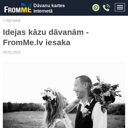
Dāvanu kartes
internetā
< Visi raksti
Idejas kāzu dāvanām -
FromMe.lv iesaka
06.03.2023