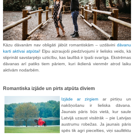
Kāzu dāvanām nav obligāti jābūt romantiskām – uzdāvini
dāvanu
karti aktīvai atpūtai
! Elpu aizraujoši piedzīvojumi ir lielisks veids, kā
stiprināt savstarpējo uzticību, kas laulībā ir īpaši svarīga. Ekstrēmas
dāvanas arī patiks tiem pāriem, kuri ikdienā vienmēr atrod laiku
aktīvām nodarbēm.
Romantiska izjāde un pirts atpūta diviem
Izjāde ar zirgiem
ar pirtiņu un
nakšņošanu ir lieliska dāvana.
Jaunais pāris būs vietā, kur saule
Latvijā uzaust visātrāk – pie Latvijas
austrumu robežas. Ja jaunais pāris
spēs tik agri piecelties, viņi saullēktu