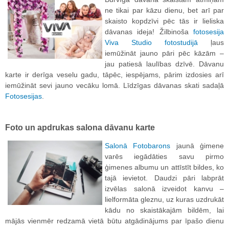
ne tikai par kāzu dienu, bet arī par
skaisto kopdzīvi pēc tās ir lieliska
dāvanas ideja! Žilbinoša
fotosesija
Viva Studio fotostudijā
ļaus
iemūžināt jauno pāri pēc kāzām –
jau patiesā laulības dzīvē. Dāvanu
karte ir derīga veselu gadu, tāpēc, iespējams, pārim izdosies arī
iemūžināt sevi jauno vecāku lomā. Līdzīgas dāvanas skati sadaļā
Fotosesijas
.
Foto un apdrukas salona dāvanu karte
Salonā Fotobarons
jaunā ģimene
varēs iegādāties savu pirmo
ģimenes albumu un attīstīt bildes, ko
tajā ievietot. Daudzi pāri labprāt
izvēlas salonā izveidot kanvu –
lielformāta gleznu, uz kuras uzdrukāt
kādu no skaistākajām bildēm, lai
mājās vienmēr redzamā vietā būtu atgādinājums par īpašo dienu