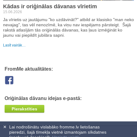
Kādas ir oriģinālas dāvanas vīrietim
15.06.2026
Ja vīrietis uz jautājumu "ko uzdāvināt?" atbild ar klasisko "man neko
nevajag", tas vēl nenozīmē, ka viņu nav iespējams pārsteigt. Šajā
rakstā atlasījām tās oriģinālās dāvanas, kas ļaus izmēģināt ko
jaunu vai piepildīt jubilāra sapni.
Lasīt vairāk…
FromMe aktualitātes:
Oriģinālas dāvanu idejas e-pastā:
Pierakstīties
✕
Lai nodrošinātu vislabāko fromme.lv lietošanas
pieredzi, šajā tīmekļa vietnē izmantojam sīkdatnes