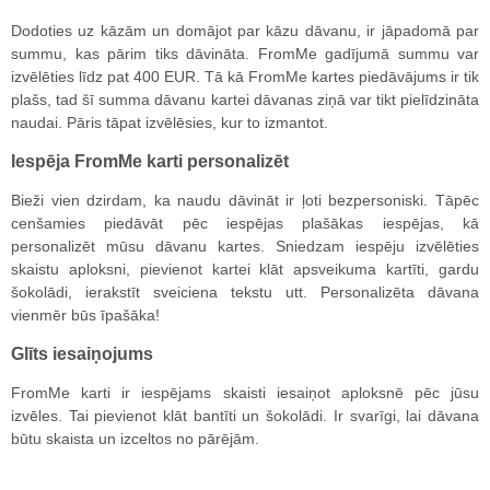
Dodoties uz kāzām un domājot par kāzu dāvanu, ir jāpadomā par
summu, kas pārim tiks dāvināta. FromMe gadījumā summu var
izvēlēties līdz pat 400 EUR. Tā kā FromMe kartes piedāvājums ir tik
plašs, tad šī summa dāvanu kartei dāvanas ziņā var tikt pielīdzināta
naudai. Pāris tāpat izvēlēsies, kur to izmantot.
Iespēja FromMe karti personalizēt
Bieži vien dzirdam, ka naudu dāvināt ir ļoti bezpersoniski. Tāpēc
cenšamies piedāvāt pēc iespējas plašākas iespējas, kā
personalizēt mūsu dāvanu kartes. Sniedzam iespēju izvēlēties
skaistu aploksni, pievienot kartei klāt apsveikuma kartīti, gardu
šokolādi, ierakstīt sveiciena tekstu utt. Personalizēta dāvana
vienmēr būs īpašāka!
Glīts iesaiņojums
FromMe karti ir iespējams skaisti iesaiņot aploksnē pēc jūsu
izvēles. Tai pievienot klāt bantīti un šokolādi. Ir svarīgi, lai dāvana
būtu skaista un izceltos no pārējām.