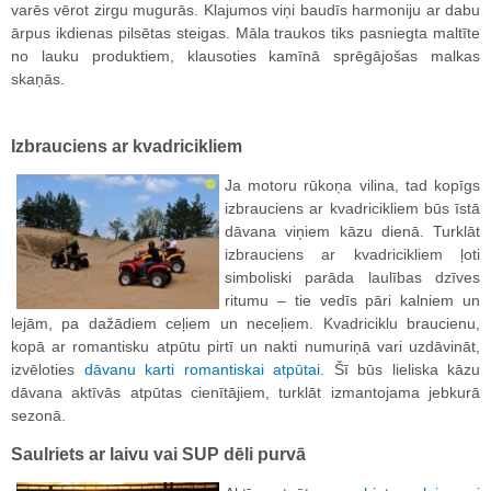
varēs vērot zirgu mugurās. Klajumos viņi baudīs harmoniju ar dabu
ārpus ikdienas pilsētas steigas. Māla traukos tiks pasniegta maltīte
no lauku produktiem, klausoties kamīnā sprēgājošas malkas
skaņās.
Izbrauciens ar kvadricikliem
Ja motoru rūkoņa vilina, tad kopīgs
izbrauciens ar kvadricikliem būs īstā
dāvana viņiem kāzu dienā. Turklāt
izbrauciens ar kvadricikliem ļoti
simboliski parāda laulības dzīves
ritumu – tie vedīs pāri kalniem un
lejām, pa dažādiem ceļiem un neceļiem. Kvadriciklu braucienu,
kopā ar romantisku atpūtu pirtī un nakti numuriņā vari uzdāvināt,
izvēloties
dāvanu karti romantiskai atpūtai
. Šī būs lieliska kāzu
dāvana aktīvās atpūtas cienītājiem, turklāt izmantojama jebkurā
sezonā.
Saulriets ar laivu vai SUP dēli purvā