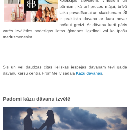
kolekcijas sievietēm, vīriešiem un
bērniem, kā arī preces mājai, brīvā
laika pavadīšanai un skaistumam. Šī
ir praktiska davana ar kuru nevar
nošaut greizi. Ar dāvanu karti pāris
varēs izvēlēties noderīgas lietas ģimenes ligzdiņai vai ko īpašu
medusmēnesim.
Šīs un vēl daudzas citas lieliskas iespējas dāvanām tevi gaida
dāvanu karšu centra FromMe.lv sadaļā
Kāzu dāvanas
.
Padomi kāzu dāvanu izvēlē