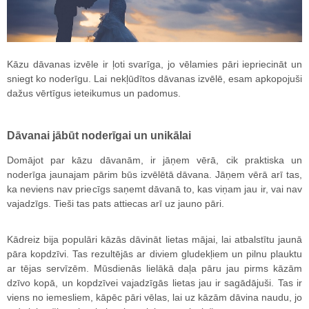
Kāzu dāvanas izvēle ir ļoti svarīga, jo vēlamies pāri iepriecināt un
sniegt ko noderīgu. Lai nekļūdītos dāvanas izvēlē, esam apkopojuši
dažus vērtīgus ieteikumus un padomus.
Dāvanai jābūt noderīgai un unikālai
Domājot par kāzu dāvanām, ir jāņem vērā, cik praktiska un
noderīga jaunajam pārim būs izvēlētā dāvana. Jāņem vērā arī tas,
ka neviens nav priecīgs saņemt dāvanā to, kas viņam jau ir, vai nav
vajadzīgs. Tieši tas pats attiecas arī uz jauno pāri.
Kādreiz bija populāri kāzās dāvināt lietas mājai, lai atbalstītu jaunā
pāra kopdzīvi. Tas rezultējās ar diviem gludekļiem un pilnu plauktu
ar tējas servīzēm. Mūsdienās lielākā daļa pāru jau pirms kāzām
dzīvo kopā, un kopdzīvei vajadzīgās lietas jau ir sagādājuši. Tas ir
viens no iemesliem, kāpēc pāri vēlas, lai uz kāzām dāvina naudu, jo