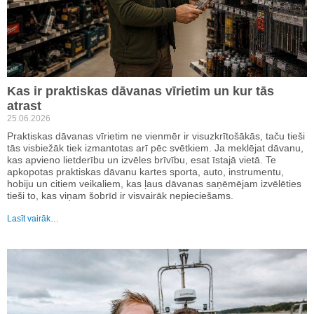
Kas ir praktiskas dāvanas vīrietim un kur tās
atrast
25.06.2026
Praktiskas dāvanas vīrietim ne vienmēr ir visuzkrītošākās, taču tieši
tās visbiežāk tiek izmantotas arī pēc svētkiem. Ja meklējat dāvanu,
kas apvieno lietderību un izvēles brīvību, esat īstajā vietā. Te
apkopotas praktiskas dāvanu kartes sporta, auto, instrumentu,
hobiju un citiem veikaliem, kas ļaus dāvanas saņēmējam izvēlēties
tieši to, kas viņam šobrīd ir visvairāk nepieciešams.
Lasīt vairāk…