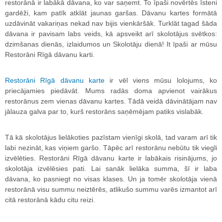
restorānā ir labākā dāvana, ko var saņemt. To īpaši novērtēs īsteni
gardēži, kam patīk atklāt jaunas garšas. Dāvanu kartes formātā
uzdāvināt vakariņas nekad nav bijis vienkāršāk. Turklāt tagad šāda
dāvana ir pavisam labs veids, kā apsveikt arī skolotājus svētkos:
dzimšanas dienās, izlaidumos un Skolotāju dienā! It īpaši ar mūsu
Restorāni Rīgā dāvanu karti.
Restorāni Rīgā dāvanu karte
ir vēl viens mūsu lolojums, ko
priecājamies piedāvāt. Mums radās doma apvienot vairākus
restorānus zem vienas dāvanu kartes. Tādā veidā dāvinātājam nav
jālauza galva par to, kurš restorāns saņēmējam patiks vislabāk.
Tā kā skolotājus lielākoties pazīstam vienīgi skolā, tad varam arī tik
labi nezināt, kas viņiem garšo. Tāpēc arī restorānu nebūtu tik viegli
izvēlēties. Restorāni Rīgā dāvanu karte ir labākais risinājums, jo
skolotāja izvēlēsies pati. Lai sanāk lielāka summa, šī ir laba
dāvana, ko pasniegt no visas klases. Un ja tomēr skolotāja vienā
restorānā visu summu neiztērēs, atlikušo summu varēs izmantot arī
citā restorānā kādu citu reizi.