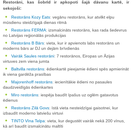
Restorāni, kas šobrīd ir apkopoti šajā dāvanu kartē, ir
sekojoši:
Restorāns Kozy Eats
: vegānu restorāns, kur atvilkt elpu
mūsdienu steidzīgajā dienas ritmā
Restorāns FERMA
:
izsmalcināts restorāns, kas rada šedevrus
no Latvijas reģionālās produkcijas
Restorāns B Bārs
: vieta, kur ir apvienots labs restorāns un
moderns bārs ar DJ un dejām brīvdienās
Vairāk Saules
restorāni
: 7 restorānos, Eiropas un Āzijas
virtuves zem viena jumta
Baltvilla restorāns
: ēdienkartē pieejamie ēdieni spēs apmierināt
ik viena gardēža prasības
Majorenhoff restorāns
: iecienītākie ēdieni no pasaules
daudzveidīgās ēdienkartes
Miro
restorāns
: iespēja baudīt īpašus uz oglēm gatavotus
ēdienus
Restorāns Zilā Govs
: īstā vieta nesteidzīgai gaisotnei, kur
izbaudīt moderno latviešu virtuvi
TINTO Vīna Telpa
: vieta, kur degustēt vairāk nekā 200 vīnus,
kā arī baudīt izsmalcinātu maltīti