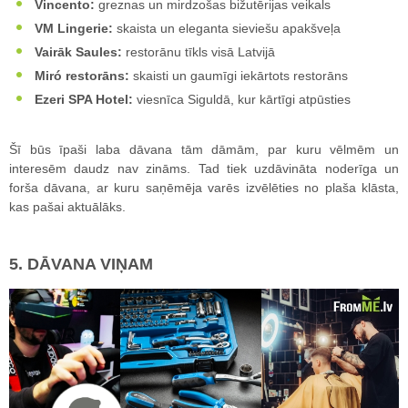
Vincento:
greznas un mirdzošas bižutērijas veikals
VM Lingerie:
skaista un eleganta sieviešu apakšveļa
Vairāk Saules:
restorānu tīkls visā Latvijā
Miró restorāns:
skaisti un gaumīgi iekārtots restorāns
Ezeri SPA Hotel:
viesnīca Siguldā, kur kārtīgi atpūsties
Šī būs īpaši laba dāvana tām dāmām, par kuru vēlmēm un
interesēm daudz nav zināms. Tad tiek uzdāvināta noderīga un
forša dāvana, ar kuru saņēmēja varēs izvēlēties no plaša klāsta,
kas pašai aktuālāks.
5. DĀVANA VIŅAM