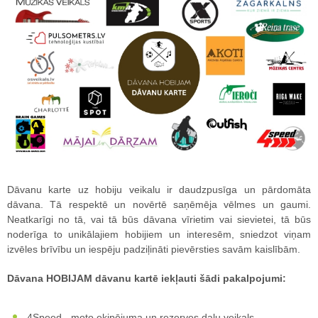
Dāvanu karte uz hobiju veikalu ir daudzpusīga un pārdomāta
dāvana. Tā respektē un novērtē saņēmēja vēlmes un gaumi.
Neatkarīgi no tā, vai tā būs dāvana vīrietim vai sievietei, tā būs
noderīga to unikālajiem hobijiem un interesēm, sniedzot viņam
izvēles brīvību un iespēju padziļināti pievērsties savām kaislībām.
Dāvana HOBIJAM dāvanu kartē iekļauti šādi pakalpojumi:
4Speed - moto ekipējuma un rezerves daļu veikals