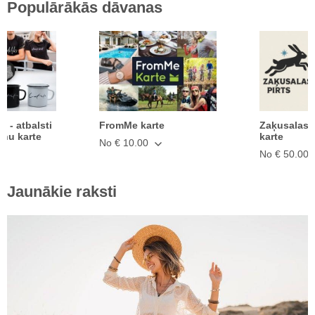
Populārākās dāvanas
ā - atbalsti
FromMe karte
Zaķusalas 
anu karte
karte
No € 10.00
No € 50.00
Jaunākie raksti