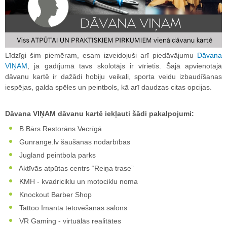
Līdzīgi šim piemēram, esam izveidojuši arī piedāvājumu
Dāvana
VIŅAM
, ja gadījumā tavs skolotājs ir vīrietis. Šajā apvienotajā
dāvanu kartē ir dažādi hobiju veikali, sporta veidu izbaudīšanas
iespējas, galda spēles un peintbols, kā arī daudzas citas opcijas.
Dāvana VIŅAM dāvanu kartē iekļauti šādi pakalpojumi:
B Bārs Restorāns Vecrīgā
Gunrange.lv šaušanas nodarbības
Jugland peintbola parks
Aktīvās atpūtas centrs “Reiņa trase”
KMH - kvadriciklu un motociklu noma
Knockout Barber Shop
Tattoo Imanta tetovēšanas salons
VR Gaming - virtuālās realitātes