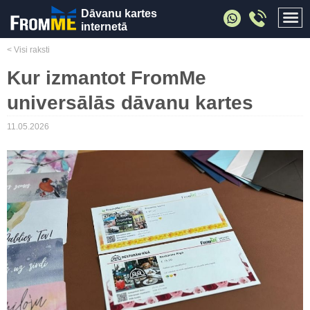
Dāvanu kartes
internetā
< Visi raksti
Kur izmantot FromMe
universālās dāvanu kartes
11.05.2026