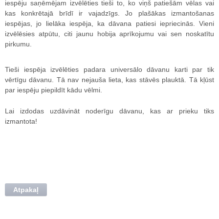
iespēju saņēmējam izvēlēties tieši to, ko viņš patiešām vēlas vai
kas konkrētajā brīdī ir vajadzīgs. Jo plašākas izmantošanas
iespējas, jo lielāka iespēja, ka dāvana patiesi iepriecinās. Vieni
izvēlēsies atpūtu, citi jaunu hobija aprīkojumu vai sen noskatītu
pirkumu.
Tieši iespēja izvēlēties padara universālo dāvanu karti par tik
vērtīgu dāvanu. Tā nav nejauša lieta, kas stāvēs plauktā. Tā kļūst
par iespēju piepildīt kādu vēlmi.
Lai izdodas uzdāvināt noderīgu dāvanu, kas ar prieku tiks
izmantota!
Atpakaļ