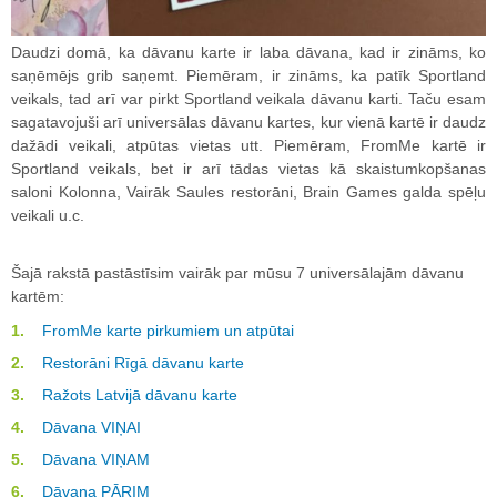
Daudzi domā, ka dāvanu karte ir laba dāvana, kad ir zināms, ko
saņēmējs grib saņemt. Piemēram, ir zināms, ka patīk Sportland
veikals, tad arī var pirkt Sportland veikala dāvanu karti. Taču esam
sagatavojuši arī universālas dāvanu kartes, kur vienā kartē ir daudz
dažādi veikali, atpūtas vietas utt. Piemēram, FromMe kartē ir
Sportland veikals, bet ir arī tādas vietas kā skaistumkopšanas
saloni Kolonna, Vairāk Saules restorāni, Brain Games galda spēļu
veikali u.c.
Šajā rakstā pastāstīsim vairāk par mūsu 7 universālajām dāvanu
kartēm:
FromMe karte pirkumiem un atpūtai
Restorāni Rīgā dāvanu karte
Ražots Latvijā dāvanu karte
Dāvana VIŅAI
Dāvana VIŅAM
Dāvana PĀRIM