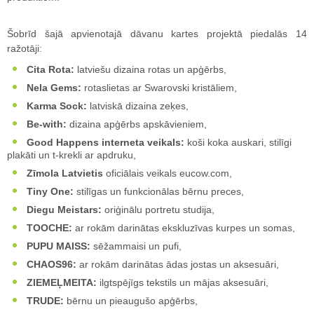
Šobrīd šajā apvienotajā dāvanu kartes projektā piedalās 14
ražotāji:
Cita Rota:
latviešu dizaina rotas un apģērbs,
Nela Gems:
rotaslietas ar Swarovski kristāliem,
Karma Sock:
latviskā dizaina zeķes,
Be-with:
dizaina apģērbs apskāvieniem,
Good Happens interneta veikals:
koši koka auskari, stilīgi
plakāti un t-krekli ar apdruku,
Zīmola Latvietis
oficiālais veikals eucow.com,
Tiny One:
stilīgas un funkcionālas bērnu preces,
Diegu Meistars:
oriģinālu portretu studija,
TOOCHE:
ar rokām darinātas ekskluzīvas kurpes un somas,
PUPU MAISS:
sēžammaisi un pufi,
CHAOS96:
ar rokām darinātas ādas jostas un aksesuāri,
ZIEMEĻMEITA:
ilgtspējīgs tekstils un mājas aksesuāri,
TRUDE:
bērnu un pieaugušo apģērbs,