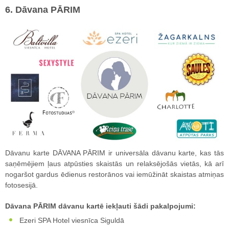
6. Dāvana PĀRIM
Dāvanu karte DĀVANA PĀRIM ir universāla dāvanu karte, kas tās
saņēmējiem ļaus atpūsties skaistās un relaksējošās vietās, kā arī
nogaršot gardus ēdienus restorānos vai iemūžināt skaistas atmiņas
fotosesijā.
Dāvana PĀRIM dāvanu kartē iekļauti šādi pakalpojumi:
Ezeri SPA Hotel viesnīca Siguldā