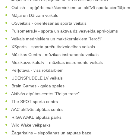
Outfish – apģērbi makšķerniekiem un aktīvā sporta cienītājiem
Mājai un Dārzam veikals
OSveikals - orientēšanās sporta veikals
Pulsometrs.lv - sporta un aktīvā dzīvesveida aprīkojums
Veikals medniekiem un makšķerniekiem "Ieroči"
XSports – sporta preču tirdzniecības veikals
Mūzikas Centrs - mūzikas instrumentu veikals
Muzikasveikals.lv – mūzikas instrumentu veikals
Pērļotava - viss rokdarbiem
UDENSPUDELE.LV veikals
Brain Games - galda spēles
Aktīvās atpūtas centrs “Reiņa trase”
The SPOT sporta centrs
AAC aktīvās atpūtas centrs
RIGA WAKE atpūtas parks
Wild Wake veikparks
Žagarkalns – slēpošanas un atpūtas bāze