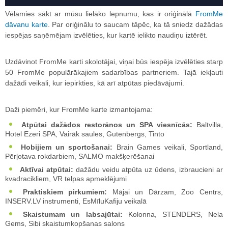
Vēlamies sākt ar mūsu lielāko lepnumu, kas ir oriģinālā
FromMe
dāvanu karte
. Par oriģinālu to saucam tāpēc, ka tā sniedz dažādas
iespējas saņēmējam izvēlēties, kur kartē ielikto naudiņu iztērēt.
Uzdāvinot FromMe karti skolotājai, viņai būs iespēja izvēlēties starp
50 FromMe populārākajiem sadarbības partneriem. Tajā iekļauti
dažādi veikali, kur iepirkties, kā arī atpūtas piedāvājumi.
Daži piemēri, kur FromMe karte izmantojama:
Atpūtai dažādos restorānos un SPA viesnīcās:
Baltvilla,
Hotel Ezeri SPA, Vairāk saules, Gutenbergs, Tinto
Hobijiem un sportošanai:
Brain Games veikali, Sportland,
Pērļotava rokdarbiem, SALMO makšķerēšanai
Aktīvai atpūtai:
dažādu veidu atpūta uz ūdens, izbraucieni ar
kvadracikliem, VR telpas apmeklējumi
Praktiskiem pirkumiem:
Mājai un Dārzam, Zoo Centrs,
INSERV.LV instrumenti, EsMīluKafiju veikalā
Skaistumam un labsajūtai:
Kolonna, STENDERS, Nela
Gems, Sibi skaistumkopšanas salons