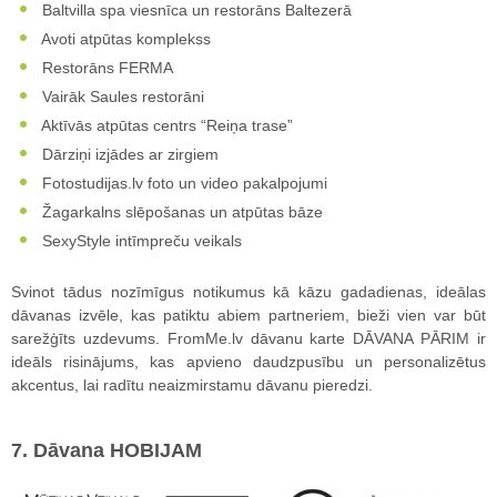
Baltvilla spa viesnīca un restorāns Baltezerā
Avoti atpūtas komplekss
Restorāns FERMA
Vairāk Saules restorāni
Aktīvās atpūtas centrs “Reiņa trase”
Dārziņi izjādes ar zirgiem
Fotostudijas.lv foto un video pakalpojumi
Žagarkalns slēpošanas un atpūtas bāze
SexyStyle intīmpreču veikals
Svinot tādus nozīmīgus notikumus kā kāzu gadadienas, ideālas
dāvanas izvēle, kas patiktu abiem partneriem, bieži vien var būt
sarežģīts uzdevums. FromMe.lv dāvanu karte DĀVANA PĀRIM ir
ideāls risinājums, kas apvieno daudzpusību un personalizētus
akcentus, lai radītu neaizmirstamu dāvanu pieredzi.
7. Dāvana HOBIJAM