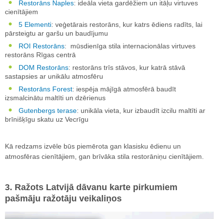
Restorāns Naples
: ideāla vieta gardēžiem un itāļu virtuves
cienītājiem
5 Elementi
: veģetārais restorāns, kur katrs ēdiens radīts, lai
pārsteigtu ar garšu un baudījumu
ROI Restorāns
: mūsdienīga stila internacionālas virtuves
restorāns Rīgas centrā
DOM Restorāns
: restorāns trīs stāvos, kur katrā stāvā
sastapsies ar unikālu atmosfēru
Restorāns Forest
: iespēja mājīgā atmosfērā baudīt
izsmalcinātu maltīti un dzērienus
Gutenbergs terase
: unikāla vieta, kur izbaudīt izcilu maltīti ar
brīnišķīgu skatu uz Vecrīgu
Kā redzams izvēle būs piemērota gan klasisku ēdienu un
atmosfēras cienītājiem, gan brīvāka stila restorāniņu cienītājiem.
3. Ražots Latvijā dāvanu karte pirkumiem
pašmāju ražotāju veikaliņos