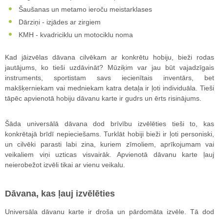
Šaušanas un metamo ieroču meistarklases
Dārziņi - izjādes ar zirgiem
KMH - kvadriciklu un motociklu noma
Kad jāizvēlas dāvana cilvēkam ar konkrētu hobiju, bieži rodas
jautājums, ko tieši uzdāvināt? Mūziķim var jau būt vajadzīgais
instruments, sportistam savs iecienītais inventārs, bet
makšķerniekam vai medniekam katra detaļa ir ļoti individuāla. Tieši
tāpēc apvienotā hobiju dāvanu karte ir gudrs un ērts risinājums.
Šāda universālā dāvana dod brīvību izvēlēties tieši to, kas
konkrētajā brīdī nepieciešams. Turklāt hobiji bieži ir ļoti personiski,
un cilvēki parasti labi zina, kuriem zīmoliem, aprīkojumam vai
veikaliem viņi uzticas visvairāk. Apvienotā dāvanu karte ļauj
neierobežot izvēli tikai ar vienu veikalu.
Dāvana, kas ļauj izvēlēties
Universāla dāvanu karte ir droša un pārdomāta izvēle. Tā dod