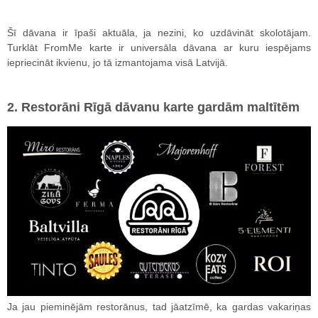
Šī dāvana ir īpaši aktuāla, ja nezini, ko uzdāvināt skolotājam.
Turklāt FromMe karte ir universāla dāvana ar kuru iespējams
iepriecināt ikvienu, jo tā izmantojama visā Latvijā.
2. Restorāni Rīgā dāvanu karte gardām maltītēm
Ja jau pieminējām restorānus, tad jāatzīmē, ka gardas vakariņas