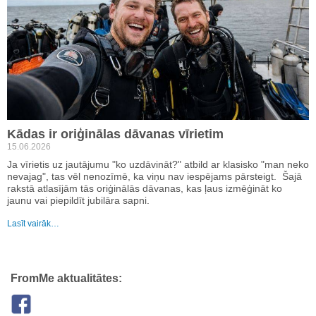
Kādas ir oriģinālas dāvanas vīrietim
15.06.2026
Ja vīrietis uz jautājumu "ko uzdāvināt?" atbild ar klasisko "man neko
nevajag", tas vēl nenozīmē, ka viņu nav iespējams pārsteigt. Šajā
rakstā atlasījām tās oriģinālās dāvanas, kas ļaus izmēģināt ko
jaunu vai piepildīt jubilāra sapni.
Lasīt vairāk…
FromMe aktualitātes: