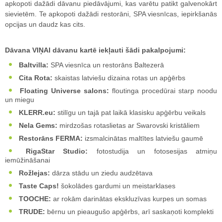
apkopoti dažādi dāvanu piedāvājumi, kas varētu patikt galvenokārt
sievietēm. Te apkopoti dažādi restorāni, SPA viesnīcas, iepirkšanās
opcijas un daudz kas cits.
Dāvana VIŅAI dāvanu kartē iekļauti šādi pakalpojumi:
Baltvilla:
SPA viesnīca un restorāns Baltezerā
Cita Rota:
skaistas latviešu dizaina rotas un apģērbs
Floating Universe salons:
floutinga procedūrai starp noodu
un miegu
KLERR.eu:
stilīgu un tajā pat laikā klasisku apģērbu veikals
Nela Gems:
mirdzošas rotaslietas ar Swarovski kristāliem
Restorāns FERMA:
izsmalcinātas maltītes latviešu gaumē
RigaStar Studio:
fotostudija un fotosesijas atmiņu
iemūžināšanai
Rožlejas:
dārza stādu un ziedu audzētava
Taste Caps!
šokolādes gardumi un meistarklases
TOOCHE:
ar rokām darinātas ekskluzīvas kurpes un somas
TRUDE:
bērnu un pieaugušo apģērbs, arī saskaņoti komplekti