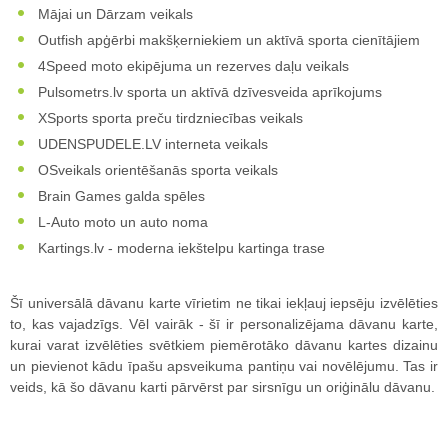
Mājai un Dārzam veikals
Outfish apģērbi makšķerniekiem un aktīvā sporta cienītājiem
4Speed moto ekipējuma un rezerves daļu veikals
Pulsometrs.lv sporta un aktīvā dzīvesveida aprīkojums
XSports sporta preču tirdzniecības veikals
UDENSPUDELE.LV interneta veikals
OSveikals orientēšanās sporta veikals
Brain Games galda spēles
L-Auto moto un auto noma
Kartings.lv - moderna iekštelpu kartinga trase
Šī universālā dāvanu karte vīrietim ne tikai iekļauj iepsēju izvēlēties
to, kas vajadzīgs. Vēl vairāk - šī ir personalizējama dāvanu karte,
kurai varat izvēlēties svētkiem piemērotāko dāvanu kartes dizainu
un pievienot kādu īpašu apsveikuma pantiņu vai novēlējumu. Tas ir
veids, kā šo dāvanu karti pārvērst par sirsnīgu un oriģinālu dāvanu.