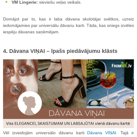
VM Lingerie:
sieviešu veļas veikals.
Domājot par to, kas ir laba dāvana skolotājai svētkos, uzreiz
iedomājamies par universālu dāvanu karti. Tāda, kas sniegs izvēles
iespēju dāvanas saņēmējam.
4. Dāvana VIŅAI – īpašs piedāvājumu klāsts
Vēl izveidojām universālo dāvanu karti
Dāvana VIŅAI
. Tajā ir