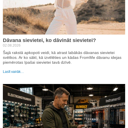
Dāvana sievietei, ko dāvināt sievietei?
02.08.2026
Šajā rakstā apkopoti veidi, kā atrast labākās dāvanas sievietei
svētkos. Ar ko sākt, kā izvēlēties un kādas FromMe dāvanu idejas
piemērotas īpašai sievietei tavā dzīvē.
Lasīt vairāk…