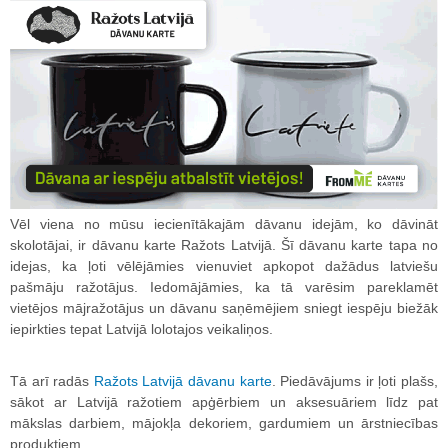
Vēl viena no mūsu iecienītākajām dāvanu idejām, ko dāvināt
skolotājai, ir dāvanu karte Ražots Latvijā. Šī dāvanu karte tapa no
idejas, ka ļoti vēlējāmies vienuviet apkopot dažādus latviešu
pašmāju ražotājus. Iedomājāmies, ka tā varēsim pareklamēt
vietējos mājražotājus un dāvanu saņēmējiem sniegt iespēju biežāk
iepirkties tepat Latvijā lolotajos veikaliņos.
Tā arī radās
Ražots Latvijā dāvanu karte
. Piedāvājums ir ļoti plašs,
sākot ar Latvijā ražotiem apģērbiem un aksesuāriem līdz pat
mākslas darbiem, mājokļa dekoriem, gardumiem un ārstniecības
produktiem.