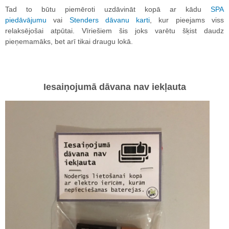
Tad to būtu piemēroti uzdāvināt kopā ar kādu
SPA
piedāvājumu
vai
Stenders dāvanu karti
, kur pieejams viss
relaksējošai atpūtai. Vīriešiem šis joks varētu šķist daudz
pieņemamāks, bet arī tikai draugu lokā.
Iesaiņojumā dāvana nav iekļauta