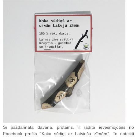
Šī pašdarinātā dāvana, protams, ir radīta ievesmojoties no
Facebook profila “Koka sūdiņi ar Latviešu zīmēm”. To noteikti