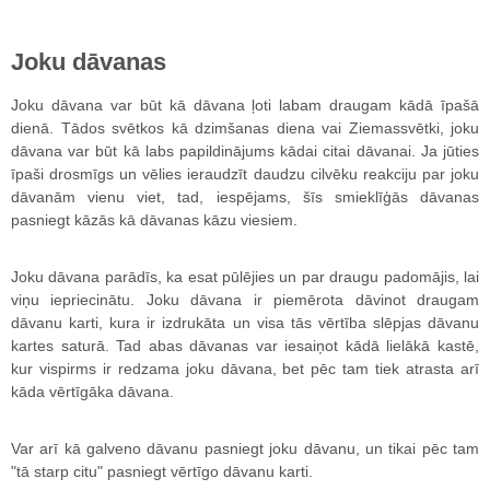
Joku dāvanas
Joku dāvana var būt kā dāvana ļoti labam draugam kādā īpašā
dienā. Tādos svētkos kā dzimšanas diena vai Ziemassvētki, joku
dāvana var būt kā labs papildinājums kādai citai dāvanai. Ja jūties
īpaši drosmīgs un vēlies ieraudzīt daudzu cilvēku reakciju par joku
dāvanām vienu viet, tad, iespējams, šīs smieklīģās dāvanas
pasniegt kāzās kā dāvanas kāzu viesiem.
Joku dāvana parādīs, ka esat pūlējies un par draugu padomājis, lai
viņu iepriecinātu. Joku dāvana ir piemērota dāvinot draugam
dāvanu karti, kura ir izdrukāta un visa tās vērtība slēpjas dāvanu
kartes saturā. Tad abas dāvanas var iesaiņot kādā lielākā kastē,
kur vispirms ir redzama joku dāvana, bet pēc tam tiek atrasta arī
kāda vērtīgāka dāvana.
Var arī kā galveno dāvanu pasniegt joku dāvanu, un tikai pēc tam
"tā starp citu" pasniegt vērtīgo dāvanu karti.