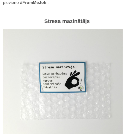
pievieno
#FromMeJoki
.
Stresa mazinātājs