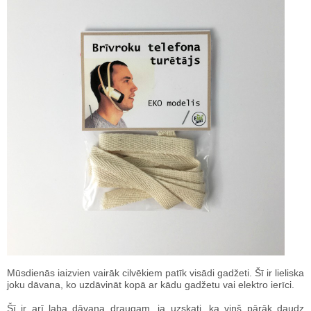
Mūsdienās iaizvien vairāk cilvēkiem patīk visādi gadžeti. Šī ir lieliska
joku dāvana, ko uzdāvināt kopā ar kādu gadžetu vai elektro ierīci.
Šī ir arī laba dāvana draugam, ja uzskati, ka viņš pārāk daudz