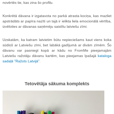
novērtēs tie, kas zina šo profilu.
Konkrētā dāvana ir izgatavota no parkā atrasta kociņa, kas mazliet
apstrādāts ar papīra nazīti un tajā ir ielikta liela emocionālā vērtība,
izvēloties ar dāvanas saņēmēju saistītu latviešu zīmi.
Uzskatām, ka katram latvietim būtu nepieciešams kaut viens koka
sūdiņš ar Latviešu zīmi, bet labākā gadījumā ar divām zīmēm. Šo
dāvanu var pasniegt kopā ar kādu no FromMe pieejamajām
Latviešu ražotāju dāvanu kartēm, kas pieejamas īpašajā
kataloga
sadaļā "Ražots Latvijā"
.
Tetovētāja sākuma komplekts