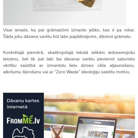
Visai ierasts, ka par grāmatzīmi izmanto jebko, kas ir pa rokai.
Šāda joku dāvana varētu būt labs papildinājums, dāvinot grāmatu.
Konkrētajā piemērā, skaidrojošajā tekstā ielikām iedvesmojošu
teicienu, bet tik pat labi šai dāvanai varētu pievienot saturisko
vērtību saistībā ar izmantotu lietu dzīves cikla atjaunošanu,
atkritumu šķirošanu vai ar “Zero Waste” ideoloģiju saistītu motīvu.