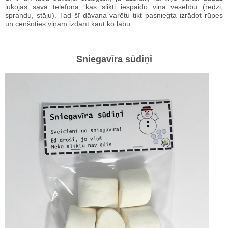
lūkojas savā telefonā, kas slikti iespaido viņa veselību (redzi,
sprandu, stāju). Tad šī dāvana varētu tikt pasniegta izrādot rūpes
un cenšoties viņam izdarīt kaut ko labu.
Sniegavīra sūdiņi