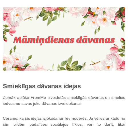
Smieklīgas dāvanas idejas
Zemāk aplūko FromMe izveidotās smieklīgās dāvanas un smelies
iedvesmu savas joku dāvanas izveidošanai.
Cerams, ka šīs idejas izjokošanai Tev noderēs. Ja vēlies ar kādu no
šīm bildēm padalīties sociālajos tīklos, vari to darīt, tikai