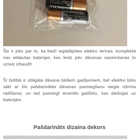
Šis ir joks par to, ka bieži iegādājoties elektro ierīces, komplektā
nav iekļautas baterijas, kas liedz pēc dāvanas saņemšanas to
uzreiz izbaudīt.
Šī būtībā ir obligāta dāvana šādiem gadījumiem, bet efektīvi būtu
sākt ar šīs pašdarinātās dāvanas pasniegšanu viegla izbrīna
radīšanai, un tad pasniegt iecerēto gadžetu, kas darbojas uz
baterijām.
Pašdarināts dizaina dekors