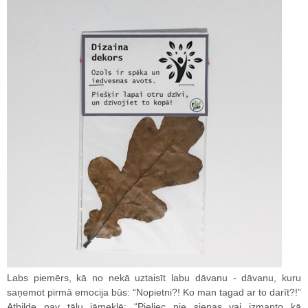
Labs piemērs, kā no nekā uztaisīt labu dāvanu - dāvanu, kuru
saņemot pirmā emocija būs: “Nopietni?! Ko man tagad ar to darīt?!”
Atbilde nav tālu jāmeklē: “Pieliec pie sienas vai izmanto kā