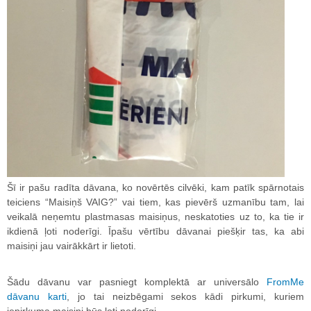
Šī ir pašu radīta dāvana, ko novērtēs cilvēki, kam patīk spārnotais
teiciens “Maisiņš VAIG?” vai tiem, kas pievērš uzmanību tam, lai
veikalā neņemtu plastmasas maisiņus, neskatoties uz to, ka tie ir
ikdienā ļoti noderīgi. Īpašu vērtību dāvanai piešķir tas, ka abi
maisiņi jau vairākkārt ir lietoti.
Šādu dāvanu var pasniegt komplektā ar universālo
FromMe
dāvanu karti
, jo tai neizbēgami sekos kādi pirkumi, kuriem