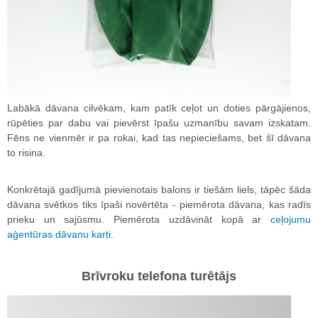
Labākā dāvana cilvēkam, kam patīk ceļot un doties pārgājienos,
rūpēties par dabu vai pievērst īpašu uzmanību savam izskatam.
Fēns ne vienmēr ir pa rokai, kad tas nepieciešams, bet šī dāvana
to risina.
Konkrētajā gadījumā pievienotais balons ir tiešām liels, tāpēc šāda
dāvana svētkos tiks īpaši novērtēta - piemērota dāvana, kas radīs
prieku un sajūsmu. Piemērota uzdāvināt kopā ar
ceļojumu
aģentūras dāvanu karti
.
Brīvroku telefona turētājs