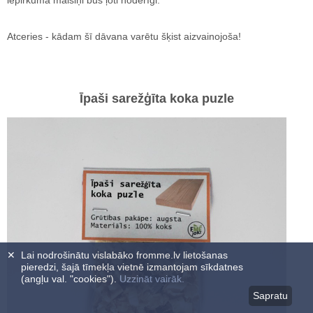
iepirkuma maisiņi būs ļoti noderīgi.
Atceries - kādam šī dāvana varētu šķist aizvainojoša!
Īpaši sarežģīta koka puzle
✕
Lai nodrošinātu vislabāko fromme.lv lietošanas
pieredzi, šajā tīmekļa vietnē izmantojam sīkdatnes
(angļu val. "cookies").
Uzzināt vairāk.
Sapratu