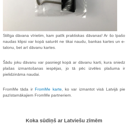
Stilīga dāvana vīrietim, kam patīk praktiskas dāvanas! Ar šo īpašo
naudas klipsi var kopā saturēt ne tikai naudu, bankas kartes un e-
talonu, bet arī dāvanu kartes.
Šādu joku dāvanu var pasniegt kopā ar dāvanu karti, kura sniedz
plašas izmantošanas iespējas, jo tā pēc izvēles plašuma ir
pielidzināma naudai.
FromMe tāda ir
FromMe karte
, ko var izmantot visā Latvijā pie
pazīstamākajiem FromMe partneriem.
Koka sūdiņš ar Latviešu zīmēm