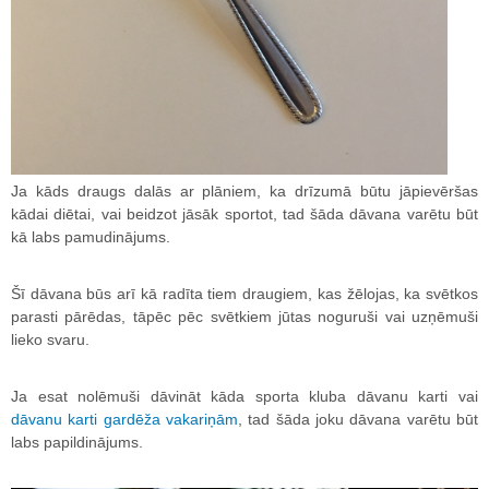
Ja kāds draugs dalās ar plāniem, ka drīzumā būtu jāpievēršas
kādai diētai, vai beidzot jāsāk sportot, tad šāda dāvana varētu būt
kā labs pamudinājums.
Šī dāvana būs arī kā radīta tiem draugiem, kas žēlojas, ka svētkos
parasti pārēdas, tāpēc pēc svētkiem jūtas noguruši vai uzņēmuši
lieko svaru.
Ja esat nolēmuši dāvināt kāda sporta kluba dāvanu karti vai
dāvanu karti gardēža vakariņām
, tad šāda joku dāvana varētu būt
labs papildinājums.