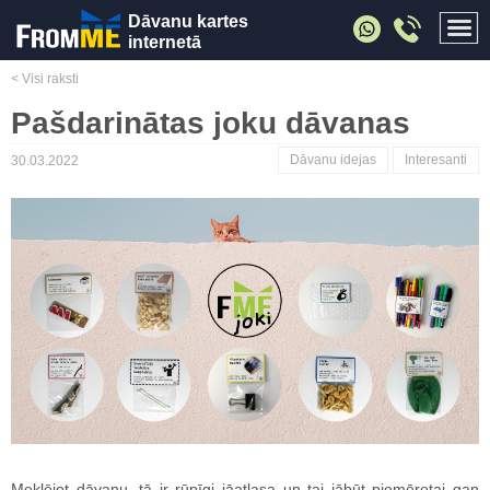
Dāvanu kartes
internetā
< Visi raksti
Pašdarinātas joku dāvanas
Dāvanu idejas
Interesanti
30.03.2022
Meklējot dāvanu, tā ir rūpīgi jāatlasa un tai jābūt piemērotai gan