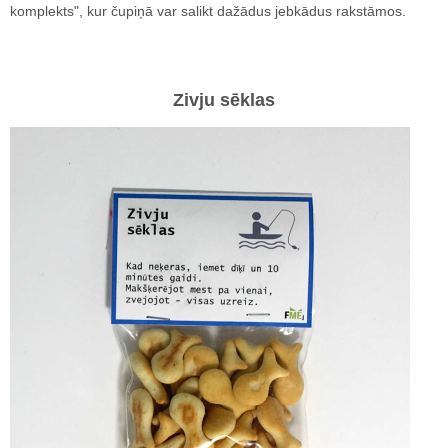
komplekts", kur čupiņā var salikt dažādus jebkādus rakstāmos.
Zivju sēklas