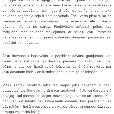
dāvanas saņēmējam, gan svētkiem. Lai arī īstās dāvanas atrašana
var būt satraucoša un pat nogurdinoša, gandarījums par prieku
dāvanas saņēmēja sejā ir pats galvenais. Taču vērts piebilst, ka ne
vienmēr un ne katram gadījumam ir nepieciešama liela un dārga
dāvana. Vismaz ne uzreiz. Piedāvājam atlīdzināt pūles, kas
radījušās īstās dāvanas meklējumos, ar nelielu joku. Pārsteidz
dāvanas saņēmēju un, pirms galvenās dāvanas pasniegšanas,
uzdāvini joku dāvanas.
Joku dāvanas ir labs veids kā papildināt dāvanu gadījumos, kad
vēlies uzdāvināt noderīgu dāvanu, piemēram, dāvanu karti, bet
vēlies to pasniegt īpašā veidā. Dāvanas saņēmēja reakcijas par
joku davanām bieži vien ir smieklīgas un atmiņā paliekošas.
Visas zemāk sarakstā iekļautās idejas joku dāvanām ir pašu
gatavotas. Lielāko daļu no tām var izgatavot mājās vai darba vietā
– vajag tikai pasmelties idejas, mazliet sagatavoties un īstenot. Kas
gan var būt labāks par interesantu dāvanu, kas parāda to, ka
dāvinātājs ir tiešām pacenties un pielicis pūles, lai iepriecinātu savu
draugu vai darba kolēģi.