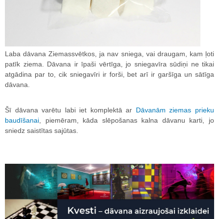
Laba dāvana Ziemassvētkos, ja nav sniega, vai draugam, kam ļoti
patīk ziema. Dāvana ir īpaši vērtīga, jo sniegavīra sūdiņi ne tikai
atgādina par to, cik sniegavīri ir forši, bet arī ir garšīga un sātīga
dāvana.
Šī dāvana varētu labi iet komplektā ar
Dāvanām ziemas prieku
baudīšanai
, piemēram, kāda slēpošanas kalna dāvanu karti, jo
sniedz saistītas sajūtas.