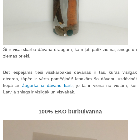
Šī ir visai skarba dāvana draugam, kam ļoti patīk ziema, sniegs un
ziemas prieki.
Bet iespējams tieši visskarbākās dāvanas ir tās, kuras visilgāk
atceras, tāpēc ir vērts pamēģināt! Iesakām šo dāvanu uzdāvināt
kopā ar
Žagarkalna dāvanu karti
, jo tā ir viena no vietām, kur
Latvijā sniegs ir visilgāk un visvairāk.
100% EKO burbuļvanna