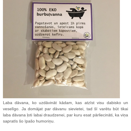
Laba dāvana, ko uzdāvināt kādam, kas atzīst visu dabisko un
veselīgo. Ja domājat par dāvanu sievietei, tad šī varētu būt tikai
laba dāvana ļoti labai draudzenei, par kuru esat pārliecināti, ka viņa
sapratīs šo īpašo humoriņu.