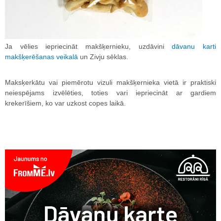
Ja vēlies iepriecināt makšķernieku, uzdāvini
dāvanu karti
makšķerēšanas veikalā
un Zivju sēklas.
Maksķerkātu vai piemērotu vizuli makšķernieka vietā ir praktiski
neiespējams izvēlēties, toties vari iepriecināt ar gardiem
krekerīšiem, ko var uzkost copes laikā.