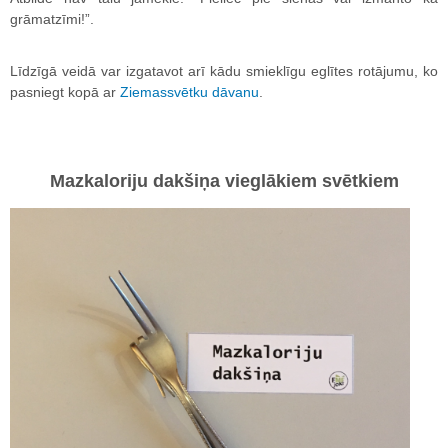
grāmatzīmi!”.
Līdzīgā veidā var izgatavot arī kādu smieklīgu eglītes rotājumu, ko
pasniegt kopā ar
Ziemassvētku dāvanu
.
Mazkaloriju dakšiņa vieglākiem svētkiem