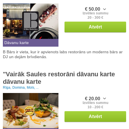
€ 50.00
Izvēlies summu
20 - 300 €
Atvērt
Dāvanu karte
B Bārs ir vieta, kur ir apvienots labs restorāns un moderns bārs ar
DJ un dejām brīvdienās.
"Vairāk Saules restorāni dāvanu karte
dāvanu karte
Rīga,
Domina,
Mols, ...
€ 20.00
Izvēlies summu
10 - 200 €
Atvērt