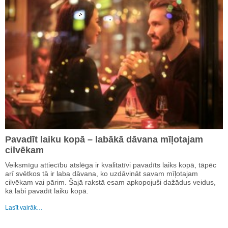
Pavadīt laiku kopā – labākā dāvana mīļotajam
cilvēkam
Veiksmīgu attiecību atslēga ir kvalitatīvi pavadīts laiks kopā, tāpēc
arī svētkos tā ir laba dāvana, ko uzdāvināt savam mīļotajam
cilvēkam vai pārim. Šajā rakstā esam apkopojuši dažādus veidus,
kā labi pavadīt laiku kopā.
Lasīt vairāk…