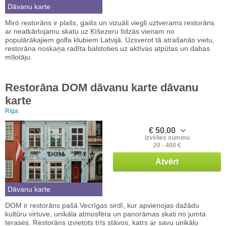
Dāvanu karte
Miró restorāns ir plašs, gaišs un vizuāli viegli uztverams restorāns
ar neatkārtojamu skatu uz Ķīšezeru līdzās vienam no
populārākajiem golfa klubiem Latvijā. Uzsverot tā atrašanās vietu,
restorāna noskaņa radīta balstoties uz aktīvas atpūtas un dabas
mīļotāju.
Restorāna DOM dāvanu karte dāvanu
karte
Rīga
€ 50.00
Izvēlies summu
20 - 400 €
Atvērt
Dāvanu karte
DOM ir restorāns pašā Vecrīgas sirdī, kur apvienojas dažādu
kultūru virtuve, unikāla atmosfēra un panorāmas skati no jumta
terases. Restorāns izvietots trīs stāvos, katrs ar savu unikālu