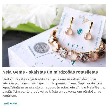
Nela Gems - skaistas un mirdzošas rotaslietas
Veidojot rakstu sēriju Radīts Latvijā, esam uzsākuši stāstīt par
latviešu jaunajiem ražotājiem un to panākumiem. Šajā rakstā Tevi
iepazīstināsim ar skaisto un apburošo rotaslietu zīmolu Nela Gems,
pastāstīsim par to produkcijas klāstu un galvenajiem pārdošanas
kanāliem.
Lasīt vairāk…