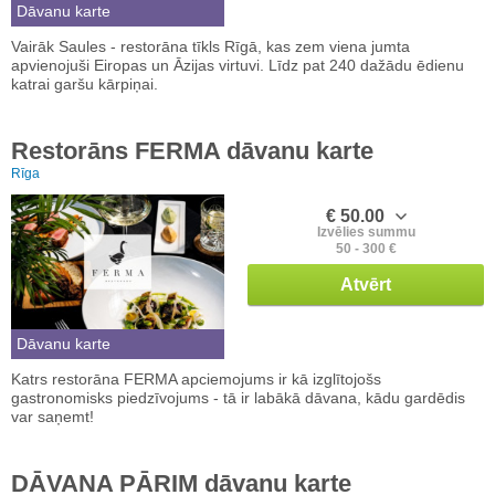
Dāvanu karte
Vairāk Saules - restorāna tīkls Rīgā, kas zem viena jumta
apvienojuši Eiropas un Āzijas virtuvi. Līdz pat 240 dažādu ēdienu
katrai garšu kārpiņai.
Restorāns FERMA dāvanu karte
Rīga
€ 50.00
Izvēlies summu
50 - 300 €
Atvērt
Dāvanu karte
Katrs restorāna FERMA apciemojums ir kā izglītojošs
gastronomisks piedzīvojums - tā ir labākā dāvana, kādu gardēdis
var saņemt!
DĀVANA PĀRIM dāvanu karte