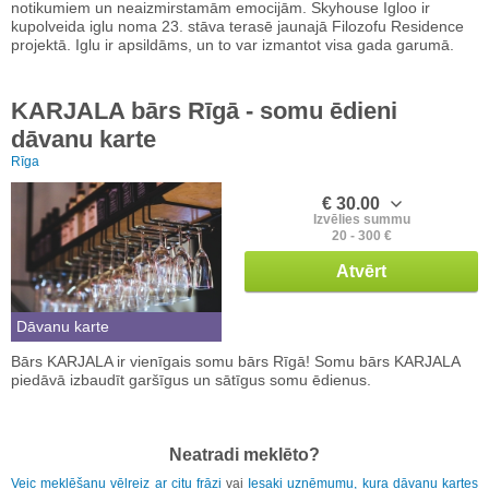
notikumiem un neaizmirstamām emocijām. Skyhouse Igloo ir
kupolveida iglu noma 23. stāva terasē jaunajā Filozofu Residence
projektā. Iglu ir apsildāms, un to var izmantot visa gada garumā.
KARJALA bārs Rīgā - somu ēdieni
dāvanu karte
Rīga
€ 30.00
Izvēlies summu
20 - 300 €
Atvērt
Dāvanu karte
Bārs KARJALA ir vienīgais somu bārs Rīgā! Somu bārs KARJALA
piedāvā izbaudīt garšīgus un sātīgus somu ēdienus.
Neatradi meklēto?
Veic meklēšanu vēlreiz ar citu frāzi
vai
Iesaki uzņēmumu, kura dāvanu kartes