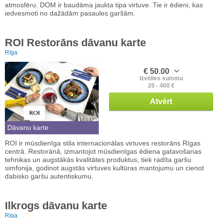
atmosfēru. DOM ir baudāma jaukta tipa virtuve. Tie ir ēdieni, kas
iedvesmoti no dažādām pasaules garšām.
ROI Restorāns dāvanu karte
Rīga
€ 50.00
Izvēlies summu
20 - 400 €
Atvērt
Dāvanu karte
ROI ir mūsdienīga stila internacionālas virtuves restorāns Rīgas
centrā. Restorānā, izmantojot mūsdienīgas ēdiena gatavošanas
tehnikas un augstākās kvalitātes produktus, tiek radīta garšu
simfonija, godinot augstās virtuves kultūras mantojumu un cienot
dabisko garšu autentiskumu.
Ilkrogs dāvanu karte
Rīga