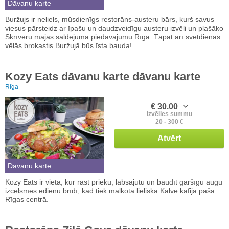
Dāvanu karte
Buržujs ir neliels, mūsdienīgs restorāns-austeru bārs, kurš savus
viesus pārsteidz ar īpašu un daudzveidīgu austeru izvēli un plašāko
Skrīveru mājas saldējuma piedāvājumu Rīgā. Tāpat arī svētdienas
vēlās brokastis Buržujā būs īsta bauda!
Kozy Eats dāvanu karte dāvanu karte
Rīga
€ 30.00
Izvēlies summu
20 - 300 €
Atvērt
Dāvanu karte
Kozy Eats ir vieta, kur rast prieku, labsajūtu un baudīt garšīgu augu
izcelsmes ēdienu brīdī, kad tiek malkota lieliskā Kalve kafija pašā
Rīgas centrā.