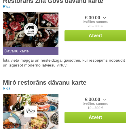
Restorāns Zilā Govs dāvanu karte
Rīga
€ 30.00
Izvēlies summu
20 - 300 €
Atvērt
Dāvanu karte
Īstā vieta mājīgai un nesteidzīgai gaisotnei, kur iespējams nobaudīt
un izgaršot moderno latviešu virtuvi.
Miró restorāns dāvanu karte
Rīga
€ 30.00
Izvēlies summu
10 - 300 €
Atvērt