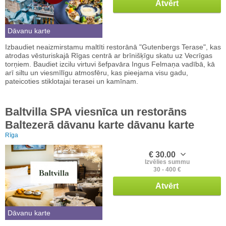
Atvērt
Dāvanu karte
Izbaudiet neaizmirstamu maltīti restorānā "Gutenbergs Terase", kas
atrodas vēsturiskajā Rīgas centrā ar brīnišķīgu skatu uz Vecrīgas
torņiem. Baudiet izcilu virtuvi šefpavāra Ingus Felmaņa vadībā, kā
arī siltu un viesmīlīgu atmosfēru, kas pieejama visu gadu,
pateicoties stiklotajai terasei un kamīnam.
Baltvilla SPA viesnīca un restorāns
Baltezerā dāvanu karte dāvanu karte
Rīga
€ 30.00
Izvēlies summu
30 - 400 €
Atvērt
Dāvanu karte