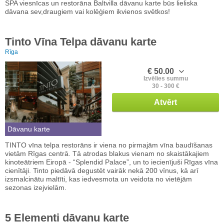
SPA viesnīcas un restorāna Baltvilla dāvanu karte būs lieliska
dāvana sev,draugiem vai kolēģiem ikvienos svētkos!
Tinto Vīna Telpa dāvanu karte
Rīga
€ 50.00
Izvēlies summu
30 - 300 €
Atvērt
Dāvanu karte
TINTO vīna telpa restorāns ir viena no pirmajām vīna baudīšanas
vietām Rīgas centrā. Tā atrodas blakus vienam no skaistākajiem
kinoteātriem Eiropā - “Splendid Palace”, un to iecienījuši Rīgas vīna
cienītāji. Tinto piedāvā degustēt vairāk nekā 200 vīnus, kā arī
izsmalcinātu maltīti, kas iedvesmota un veidota no vietējām
sezonas izejvielām.
5 Elementi dāvanu karte