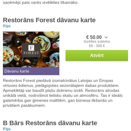
saņēmējs pats varēs izvēlēties tīkamāko.
Restorāns Forest dāvanu karte
Rīga
€ 50.00
Izvēlies summu
50 - 300 €
Atvērt
Dāvanu karte
Restorāns Forest piedāvā izsmalcinātus Latvijas un Eiropas
virtuves ēdienus, pielāgojoties sezonālajiem dabas produktiem.
Apmeklētāji var baudīt plašu dzērienu izvēli. Restorāns atrodas
unikālā vietā, nodrošinot lielisku skatu un atmosfēru. Tas ir ideāls
galamērķis gan ģimenes maltītēm, gan biznesa tikšanās un
privātiem pasākumiem.
B Bārs Restorāns dāvanu karte
Rīga