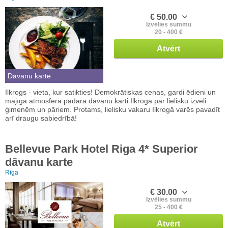
€ 50.00
Izvēlies summu
20 - 400 €
Atvērt
Dāvanu karte
Ilkrogs - vieta, kur satikties! Demokrātiskas cenas, gardi ēdieni un
mājīga atmosfēra padara dāvanu karti Ilkrogā par lielisku izvēli
ģimenēm un pāriem. Protams, lielisku vakaru Ilkrogā varēs pavadīt
arī draugu sabiedrībā!
Bellevue Park Hotel Riga 4* Superior
dāvanu karte
Rīga
€ 30.00
Izvēlies summu
25 - 400 €
Atvērt