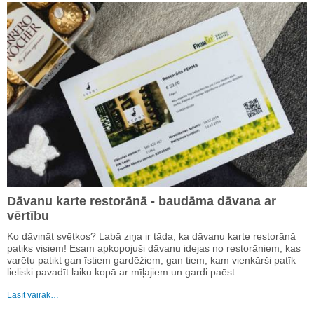
Dāvanu karte restorānā - baudāma dāvana ar
vērtību
Ko dāvināt svētkos? Labā ziņa ir tāda, ka dāvanu karte restorānā
patiks visiem! Esam apkopojuši dāvanu idejas no restorāniem, kas
varētu patikt gan īstiem gardēžiem, gan tiem, kam vienkārši patīk
lieliski pavadīt laiku kopā ar mīļajiem un gardi paēst.
Lasīt vairāk…