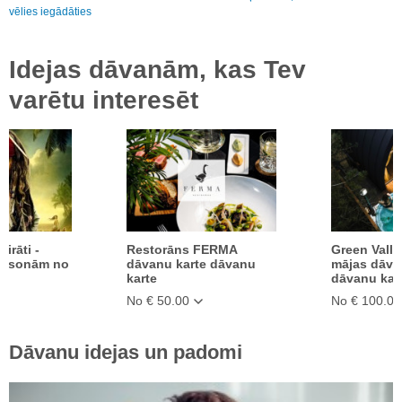
vēlies iegādāties
Idejas dāvanām, kas Tev
varētu interesēt
irāti -
Restorāns FERMA
Green Valle
personām no
dāvanu karte dāvanu
mājas dāva
karte
dāvanu kar
No € 50.00
No € 100.00
Dāvanu idejas un padomi