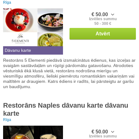
Rīga
€ 50.00
Izvēlies summu
50 - 300 €
Atvērt
Dāvanu karte
Restorāns 5 Elementi piedāvā izsmalcinātus ēdienus, kas izceļas ar
svaigām sastāvdaļām un rūpīgi pārdomātu gatavošanu. Atrodoties
vēsturiskā ēkā klusā vietā, restorāns nodrošina mierīgu un
viesmīlīgu atmosfēru, lieliski piemērotu romantiskām vakariņām vai
maltītēm ar draugiem. Katrs ēdiens ir radīts, lai pārsteigtu ar garšu
un baudījumu.
Restorāns Naples dāvanu karte dāvanu
karte
Rīga
€ 50.00
Izvēlies summu