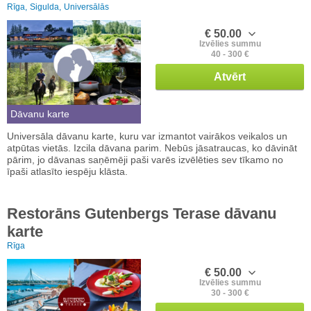
Rīga,
Sigulda,
Universālās
€ 50.00
Izvēlies summu
40 - 300 €
Atvērt
Dāvanu karte
Universāla dāvanu karte, kuru var izmantot vairākos veikalos un
atpūtas vietās. Izcila dāvana parim. Nebūs jāsatraucas, ko dāvināt
pārim, jo dāvanas saņēmēji paši varēs izvēlēties sev tīkamo no
īpaši atlasīto iespēju klāsta.
Restorāns Gutenbergs Terase dāvanu
karte
Rīga
€ 50.00
Izvēlies summu
30 - 300 €