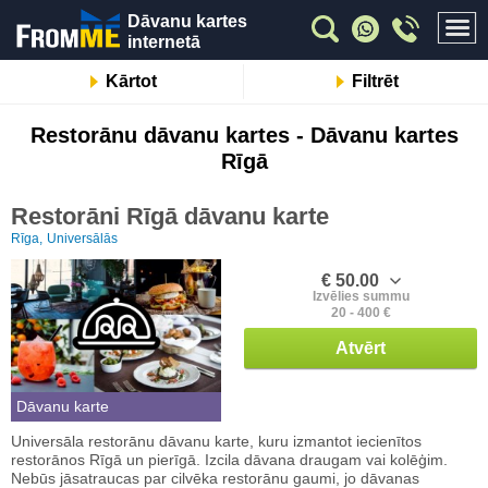
Dāvanu kartes
internetā
Kārtot
Filtrēt
Restorānu dāvanu kartes - Dāvanu kartes
Rīgā
Restorāni Rīgā dāvanu karte
Rīga,
Universālās
€ 50.00
Izvēlies summu
20 - 400 €
Atvērt
Dāvanu karte
Universāla restorānu dāvanu karte, kuru izmantot iecienītos
restorānos Rīgā un pierīgā. Izcila dāvana draugam vai kolēģim.
Nebūs jāsatraucas par cilvēka restorānu gaumi, jo dāvanas