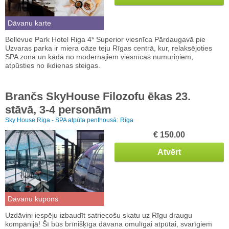
Dāvanu karte
Bellevue Park Hotel Riga 4* Superior viesnīca Pārdaugavā pie
Uzvaras parka ir miera oāze teju Rīgas centrā, kur, relaksējoties
SPA zonā un kādā no modernajiem viesnīcas numuriņiem,
atpūsties no ikdienas steigas.
Brančs SkyHouse Filozofu ēkas 23.
stāvā, 3-4 personām
Sky House Riga - SPA atpūta penthousā:
Rīga
€ 150.00
Atvērt
Dāvanu kupons
Uzdāvini iespēju izbaudīt satriecošu skatu uz Rīgu draugu
kompānijā! Šī būs brīnišķīga dāvana omulīgai atpūtai, svarīgiem