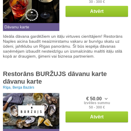
30 - 300 €
Atvērt
Dāvanu karte
Ideāla dāvana gardēžiem un itāļu virtuves cienītājiem! Restorāns
Naples aicina baudīt neaizmirstamu vakaru ar burvīgu skatu uz
ūdeni, jahtklubu un Rīgas panorāmu. Šī būs iespēja dāvanas
saņēmējam izbaudīt nesteidzīgu un izsmalcinātu maltīti itāļu stilā
kopā ar draugiem, ģimeni vai biznesa partneriem.
Restorāns BURŽUJS dāvanu karte
dāvanu karte
Rīga,
Berga Bazārs
€ 50.00
Izvēlies summu
50 - 300 €
Atvērt