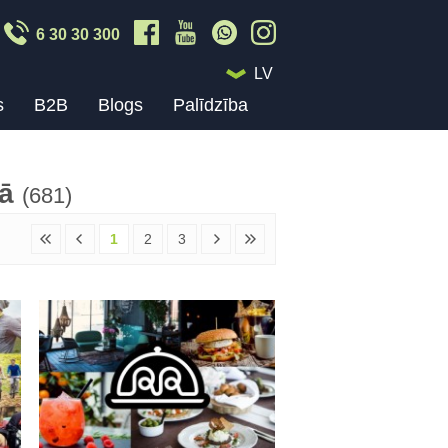
6 30 30 300
LV
s
B2B
Blogs
Palīdzība
jā
(681)
1
2
3