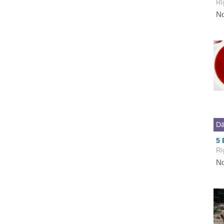
Rī
No
Dā
5 
Rī
No