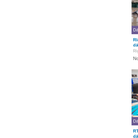
Dā
Rī
dā
Rī
No
Dā
RT
dā