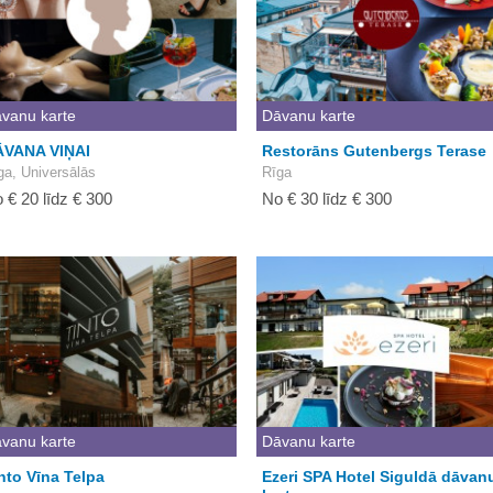
vanu karte
Dāvanu karte
ĀVANA VIŅAI
Restorāns Gutenbergs Terase
ga, Universālās
Rīga
 € 20 līdz € 300
No € 30 līdz € 300
vanu karte
Dāvanu karte
nto Vīna Telpa
Ezeri SPA Hotel Siguldā dāvan