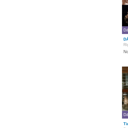
Dā
D
Rī
No
Dā
Ti