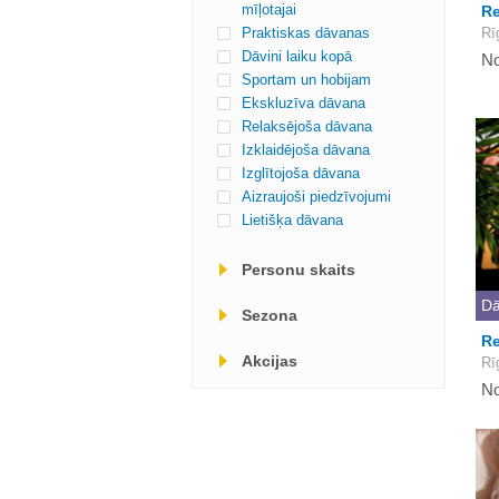
mīļotajai
Re
Praktiskas dāvanas
Rī
Dāvini laiku kopā
No
Sportam un hobijam
Ekskluzīva dāvana
Relaksējoša dāvana
Izklaidējoša dāvana
Izglītojoša dāvana
Aizraujoši piedzīvojumi
Lietišķa dāvana
Personu skaits
Dā
Sezona
R
Akcijas
Rī
No