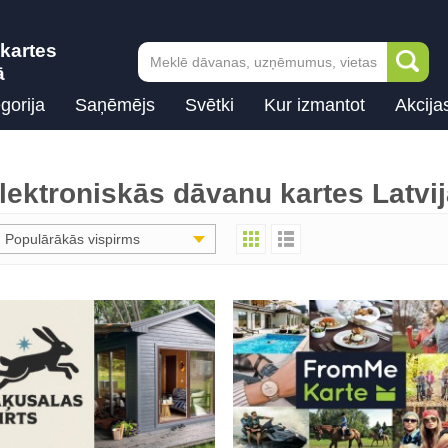
kartes
ā
gorija
Saņēmējs
Svētki
Kur izmantot
Akcija
lektroniskās dāvanu kartes Latvi
Populārākās vispirms