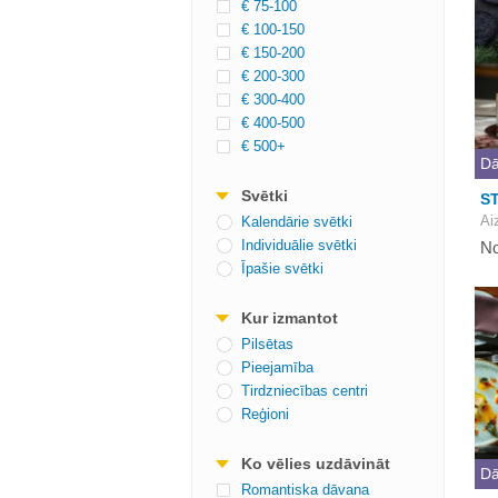
€ 75-100
€ 100-150
€ 150-200
€ 200-300
€ 300-400
€ 400-500
€ 500+
Dā
Svētki
ST
Ai
Kalendārie svētki
Individuālie svētki
No
Īpašie svētki
Kur izmantot
Pilsētas
Pieejamība
Tirdzniecības centri
Reģioni
Ko vēlies uzdāvināt
Dā
Romantiska dāvana