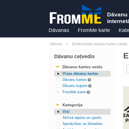
Dāvanu 
internet
Dāvanas
FromMe karte
Kate
Sākums
Elektroniskās dāvanu kartes Latvijā
E
Dāvanu ceļvedis
Dāvanu kartes veids
Visas dāvanu kartes
Dāvanu kartes
Dāvanu kuponi
FromMe karte
Kategorija
Visi
Aktīvā atpūta un sports
Apmācības un literatūra