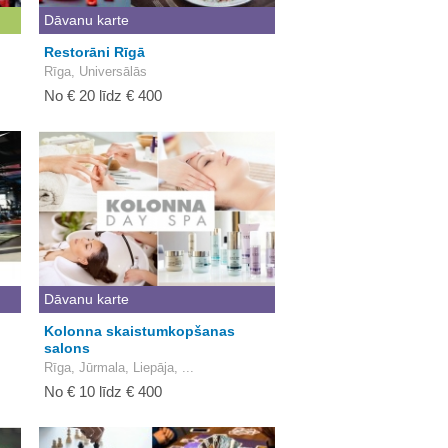
Dāvanu karte
Restorāni Rīgā
Rīga, Universālās
No € 20 līdz € 400
Dāvanu karte
Kolonna skaistumkopšanas
salons
Rīga, Jūrmala, Liepāja, ...
No € 10 līdz € 400