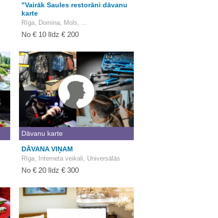
"Vairāk Saules restorāni dāvanu
karte
Rīga, Domina, Mols, ...
No € 10 līdz € 200
Dāvanu karte
DĀVANA VIŅAM
Rīga, Interneta veikali, Universālās
No € 20 līdz € 300