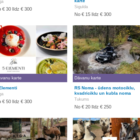
karte
ga
Sigulda
 € 30 līdz € 300
No € 15 līdz € 300
vanu karte
Dāvanu karte
Elementi
RS Noma - ūdens motociklu,
kvadriciklu un kubla noma
ga
Tukums
 € 50 līdz € 300
No € 20 līdz € 250