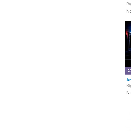
Rī
No
Dā
An
Rī
No