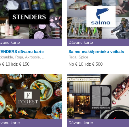
vanu karte
Dāvanu karte
ENDERS dāvanu karte
Salmo makšķernieku veikals
zkraukle, Rīga, Akropole, ...
Rīga, Spice
 € 10 līdz € 150
No € 10 līdz € 500
vanu karte
Dāvanu karte