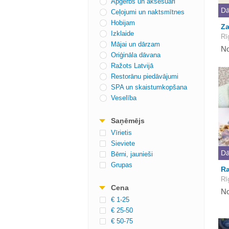
Apģērbs un aksesuāri
Dā
Ceļojumi un naktsmītnes
Hobijam
Za
Izklaide
Rī
Mājai un dārzam
No
Oriģināla dāvana
Ražots Latvijā
Restorānu piedāvājumi
SPA un skaistumkopšana
Veselība
Saņēmējs
Vīrietis
Sieviete
Dā
Bērni, jaunieši
Grupas
Ra
Rī
Cena
No
€ 1-25
€ 25-50
€ 50-75