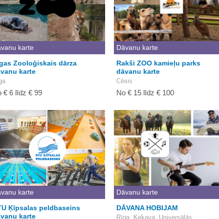
vanu karte
Dāvanu karte
gas Zooloģiskais dārza
Rakši ZOO kamieļu parks
vanu karte
dāvanu karte
ga
Cēsis
 € 6 līdz € 99
No € 15 līdz € 100
vanu karte
Dāvanu karte
U Ķīpsalas peldbaseins
DĀVANA HOBIJAM
vanu karte
Rīga, Ķekava, Universālās