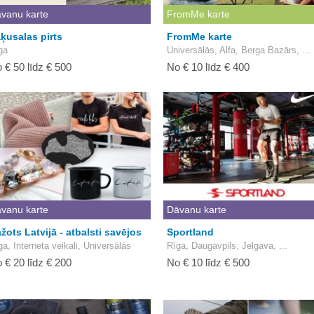
vanu karte
FromMe karte
ķusalas pirts
FromMe karte
ga
Universālās, Alfa, Berga Bazārs, ...
 € 50 līdz € 500
No € 10 līdz € 400
vanu karte
Dāvanu karte
žots Latvijā - atbalsti savējos
Sportland
ga, Interneta veikali, Universālās
Rīga, Daugavpils, Jelgava, ...
 € 20 līdz € 200
No € 10 līdz € 500