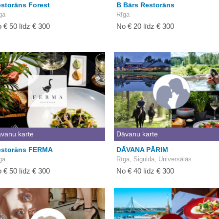
storāns Forest
B Bārs Restorāns
ga
Rīga
 € 50 līdz € 300
No € 20 līdz € 300
vanu karte
Dāvanu karte
estorāns FERMA
DĀVANA PĀRIM
ga
Rīga, Sigulda, Universālās
 € 50 līdz € 300
No € 40 līdz € 300