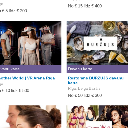
ga
No € 15 līdz € 400
 € 5 līdz € 200
vanu karte
Dāvanu karte
other World | VR Arēna Rīga
Restorāns BURŽUJS dāvanu
karte
ga
Rīga, Berga Bazārs
 € 10 līdz € 500
No € 50 līdz € 300