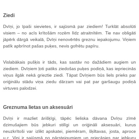
Ziedi
Dvīņi, jo īpaši sievietes, ir sajūsmā par ziediem! Turklāt absolūti
visiem – no acīs krītošām rozēm līdz atraitnītēm. Tie nav obligāti
jāpērk dārgā veikalā, Dvīņi nenovērtēs greznu iepakojumu. Viņiem
patīk apbrīnot pašas puķes, nevis gofrētu papīru.
Vislabākais pušķis ir tāds, kas sastāv no dažādiem augiem un
ziediem. Dvīņiem ļoti patiks ziedošas puķes podiņā, kas iepriecinās
viņus ilgāk nekā grieztie ziedi. Tāpat Dvīņiem būs liels prieks par
oriģinālu stādu viņa ziedu dārzam vai pat par garšaugu podiņā
virtuves palodzei.
Greznuma lietas un aksesuāri
Dvīņi ir mazliet ārišķīgi, tāpēc lieliska dāvana Dvīņu zīmē
dzimušajiem būs jebkuri stilīgi un oriģināli aksesuāri, kurus
neuzkrītoši var izlikt apskatei, piemēram, šķiltavas, josta, aproce
u.c. Viņi ir sajūsmā no pārsteigumiem un priecāsies par jebkuru