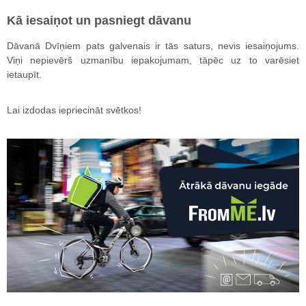
Kā iesaiņot un pasniegt dāvanu
Dāvanā Dvīņiem pats galvenais ir tās saturs, nevis iesaiņojums.
Viņi nepievērš uzmanību iepakojumam, tāpēc uz to varēsiet
ietaupīt.
Lai izdodas iepriecināt svētkos!