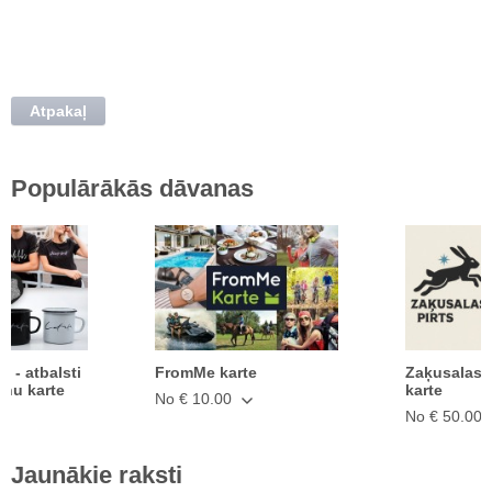
Atpakaļ
Populārākās dāvanas
ā - atbalsti
FromMe karte
Zaķusalas 
anu karte
karte
No € 10.00
No € 50.00
Jaunākie raksti