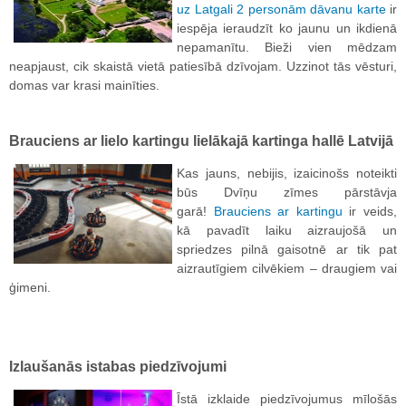
uz Latgali 2 personām dāvanu karte
ir
iespēja ieraudzīt ko jaunu un ikdienā
nepamanītu. Bieži vien mēdzam
neapjaust, cik skaistā vietā patiesībā dzīvojam. Uzzinot tās vēsturi,
domas var krasi mainīties.
Brauciens ar lielo kartingu lielākajā kartinga hallē Latvijā
Kas jauns, nebijis, izaicinošs noteikti
būs Dvīņu zīmes pārstāvja
garā!
B
rauciens ar kartingu
ir veids,
kā pavadīt laiku aizraujošā un
spriedzes pilnā gaisotnē ar tik pat
aizrautīgiem cilvēkiem – draugiem vai
ģimeni.
Izlaušanās istabas piedzīvojumi
Īstā izklaide piedzīvojumus mīlošās