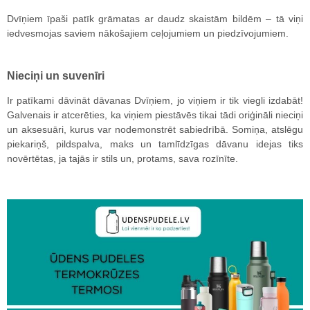
Dvīņiem īpaši patīk grāmatas ar daudz skaistām bildēm – tā viņi
iedvesmojas saviem nākošajiem ceļojumiem un piedzīvojumiem.
Nieciņi un suvenīri
Ir patīkami dāvināt dāvanas Dvīņiem, jo viņiem ir tik viegli izdabāt!
Galvenais ir atcerēties, ka viņiem piestāvēs tikai tādi oriģināli nieciņi
un aksesuāri, kurus var nodemonstrēt sabiedrībā. Somiņa, atslēgu
piekariņš, pildspalva, maks un tamlīdzīgas dāvanu idejas tiks
novērtētas, ja tajās ir stils un, protams, sava rozīnīte.