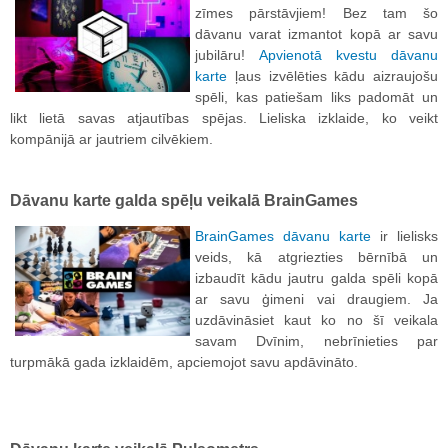
zīmes pārstāvjiem! Bez tam šo
dāvanu varat izmantot kopā ar savu
jubilāru!
A
pvienotā kvestu dāvanu
karte
ļaus izvēlēties kādu aizraujošu
spēli, kas patiešam liks padomāt un
likt lietā savas atjautības spējas. Lieliska izklaide, ko veikt
kompānijā ar jautriem cilvēkiem.
Dāvanu karte galda spēļu veikalā BrainGames
BrainGames dāvanu karte
ir lielisks
veids, kā atgriezties bērnībā un
izbaudīt kādu jautru galda spēli kopā
ar savu ģimeni vai draugiem. Ja
uzdāvināsiet kaut ko no šī veikala
savam Dvīnim, nebrīnieties par
turpmākā gada izklaidēm, apciemojot savu apdāvināto.