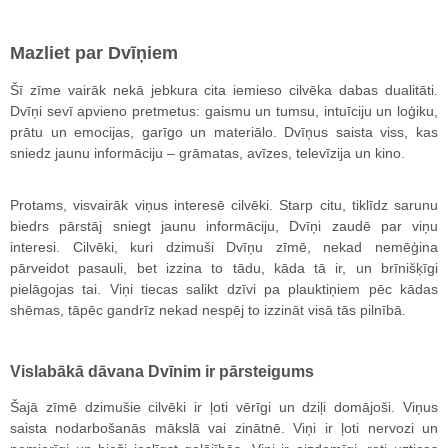
Mazliet par Dvīņiem
Šī zīme vairāk nekā jebkura cita iemieso cilvēka dabas dualitāti.
Dvīņi sevī apvieno pretmetus: gaismu un tumsu, intuīciju un loģiku,
prātu un emocijas, garīgo un materiālo. Dvīņus saista viss, kas
sniedz jaunu informāciju – grāmatas, avīzes, televīzija un kino.
Protams, visvairāk viņus interesē cilvēki. Starp citu, tiklīdz sarunu
biedrs pārstāj sniegt jaunu informāciju, Dvīņi zaudē par viņu
interesi. Cilvēki, kuri dzimuši Dvīņu zīmē, nekad nemēģina
pārveidot pasauli, bet izzina to tādu, kāda tā ir, un brīnišķīgi
pielāgojas tai. Viņi tiecas salikt dzīvi pa plauktiņiem pēc kādas
shēmas, tāpēc gandrīz nekad nespēj to izzināt visā tās pilnībā.
Vislabākā dāvana Dvīnim ir pārsteigums
Šajā zīmē dzimušie cilvēki ir ļoti vērīgi un dziļi domājoši. Viņus
saista nodarbošanās mākslā vai zinātnē. Viņi ir ļoti nervozi un