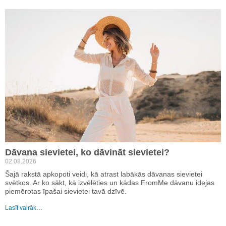
Dāvana sievietei, ko dāvināt sievietei?
02.08.2026
Šajā rakstā apkopoti veidi, kā atrast labākās dāvanas sievietei
svētkos. Ar ko sākt, kā izvēlēties un kādas FromMe dāvanu idejas
piemērotas īpašai sievietei tavā dzīvē.
Lasīt vairāk…