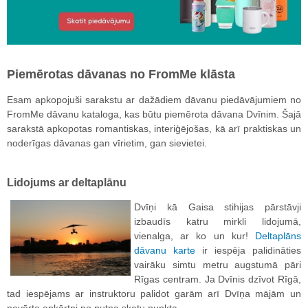
Piemērotas dāvanas no FromMe klāsta
Esam apkopojuši sarakstu ar dažādiem dāvanu piedāvājumiem no
FromMe dāvanu kataloga, kas būtu piemērota dāvana Dvīnim. Šajā
sarakstā apkopotas romantiskas, interiģējošas, kā arī praktiskas un
noderīgas dāvanas gan vīrietim, gan sievietei.
Lidojums ar deltaplānu
Dvīņi kā Gaisa stihijas pārstāvji
izbaudīs katru mirkli lidojumā,
vienalga, ar ko un kur!
Deltaplāns
dāvanu karte
ir iespēja palidināties
vairāku simtu metru augstumā pāri
Rīgas centram. Ja Dvīnis dzīvot Rīgā,
tad iespējams ar instruktoru palidot garām arī Dvīņa mājām un
pavērto apkārtni no putna skatu punkta.