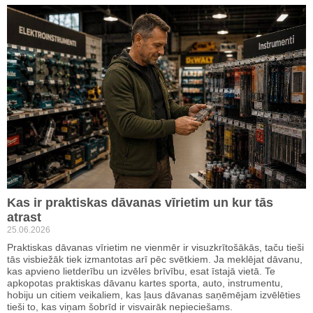
Kas ir praktiskas dāvanas vīrietim un kur tās
atrast
25.06.2026
Praktiskas dāvanas vīrietim ne vienmēr ir visuzkrītošākās, taču tieši
tās visbiežāk tiek izmantotas arī pēc svētkiem. Ja meklējat dāvanu,
kas apvieno lietderību un izvēles brīvību, esat īstajā vietā. Te
apkopotas praktiskas dāvanu kartes sporta, auto, instrumentu,
hobiju un citiem veikaliem, kas ļaus dāvanas saņēmējam izvēlēties
tieši to, kas viņam šobrīd ir visvairāk nepieciešams.