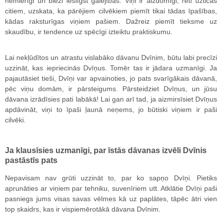
nemierīgi un bieži ieslīgst galējībās. Viņi ir aizdomīgi, reti uzticas
citiem, uzskata, ka pārējiem cilvēkiem piemīt tikai tādas īpašības,
kādas raksturīgas viņiem pašiem. Dažreiz piemīt tieksme uz
skaudību, ir tendence uz spēcīgi izteiktu praktiskumu.
Lai nekļūdītos un atrastu vislabāko dāvanu Dvīnim, būtu labi precīzi
uzzināt, kas iepriecinās Dvīņus. Tomēr tas ir jādara uzmanīgi. Ja
pajautāsiet tieši, Dvīņi var apvainoties, jo pats svarīgākais dāvanā,
pēc viņu domām, ir pārsteigums. Pārsteidziet Dvīņus, un jūsu
dāvana izrādīsies pati labākā! Lai gan arī tad, ja aizmirsīsiet Dvīņus
apdāvināt, viņi to īpaši ļaunā neņems, jo būtiski viņiem ir paši
cilvēki.
Ja klausīsies uzmanīgi, par īstās dāvanas izvēli Dvīnis
pastāstīs pats
Nepavisam nav grūti uzzināt to, par ko sapņo Dvīņi. Pietiks
aprunāties ar viņiem par tehniku, suvenīriem utt. Atklātie Dvīņi paši
pasniegs jums visas savas vēlmes kā uz paplātes, tāpēc ātri vien
top skaidrs, kas ir vispiemērotākā dāvana Dvīnim.