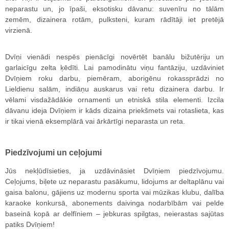
neparastu un, jo īpaši, eksotisku dāvanu: suvenīru no tālām
zemēm, dizainera rotām, pulksteni, kuram rādītāji iet pretējā
virzienā.
Dvīņi vienādi nespēs pienācīgi novērtēt banālu bižutēriju un
garlaicīgu zelta ķēdīti. Lai pamodinātu viņu fantāziju, uzdāviniet
Dvīņiem roku darbu, piemēram, aborigēnu rokassprādzi no
Lieldienu salām, indiāņu auskarus vai retu dizainera darbu. Ir
vēlami visdažādākie ornamenti un etniskā stila elementi. Izcila
dāvanu ideja Dvīņiem ir kāds dizaina priekšmets vai rotaslieta, kas
ir tikai vienā eksemplārā vai ārkārtīgi neparasta un reta.
Piedzīvojumi un ceļojumi
Jūs nekļūdīsieties, ja uzdāvināsiet Dvīņiem piedzīvojumu.
Ceļojums, biļete uz neparastu pasākumu, lidojums ar deltaplānu vai
gaisa balonu, gājiens uz modernu sporta vai mūzikas klubu, dalība
karaoke konkursā, abonements daivinga nodarbībām vai pelde
baseinā kopā ar delfīniem – jebkuras spilgtas, neierastas sajūtas
patiks Dvīņiem!