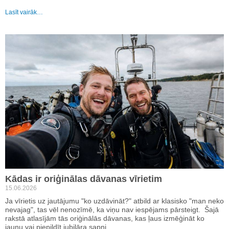
Lasīt vairāk…
Kādas ir oriģinālas dāvanas vīrietim
15.06.2026
Ja vīrietis uz jautājumu "ko uzdāvināt?" atbild ar klasisko "man neko
nevajag", tas vēl nenozīmē, ka viņu nav iespējams pārsteigt. Šajā
rakstā atlasījām tās oriģinālās dāvanas, kas ļaus izmēģināt ko
jaunu vai piepildīt jubilāra sapni.