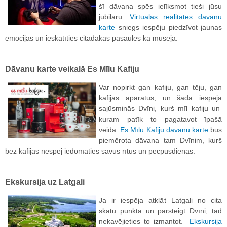
šī dāvana spēs ielīksmot tieši jūsu
jubilāru.
Virtuālās realitātes dāvanu
karte
sniegs iespēju piedzīvot jaunas
emocijas un ieskatīties citādākās pasaulēs kā mūsējā.
Dāvanu karte veikalā Es Mīlu Kafiju
Var nopirkt gan kafiju, gan tēju, gan
kafijas aparātus, un šāda iespēja
sajūsminās Dvīni, kurš mīl kafiju un
kuram patīk to pagatavot īpašā
veidā.
Es Mīlu Kafiju dāvanu karte
būs
piemērota dāvana tam Dvīnim, kurš
bez kafijas nespēj iedomāties savus rītus un pēcpusdienas.
Ekskursija uz Latgali
Ja ir iespēja atklāt Latgali no cita
skatu punkta un pārsteigt Dvīni, tad
nekavējieties to izmantot.
Ekskursija