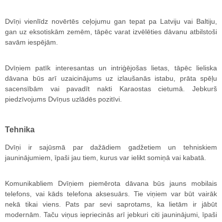
Dvīņi vienlīdz novērtēs ceļojumu gan tepat pa Latviju vai Baltiju,
gan uz eksotiskām zemēm, tāpēc varat izvēlēties dāvanu atbilstoši
savām iespējām.
Dvīņiem patīk interesantas un intriģējošas lietas, tāpēc lieliska
dāvana būs arī uzaicinājums uz izlaušanās istabu, prāta spēļu
sacensībām vai pavadīt nakti Karaostas cietumā. Jebkurš
piedzīvojums Dvīņus uzlādēs pozitīvi.
Tehnika
Dvīņi ir sajūsmā par dažādiem gadžetiem un tehniskiem
jauninājumiem, īpaši jau tiem, kurus var ielikt somiņā vai kabatā.
Komunikabliem Dvīņiem piemērota dāvana būs jauns mobilais
telefons, vai kāds telefona aksesuārs. Tie viņiem var būt vairāk
nekā tikai viens. Pats par sevi saprotams, ka lietām ir jābūt
modernām. Taču viņus iepriecinās arī jebkuri citi jauninājumi, īpaši