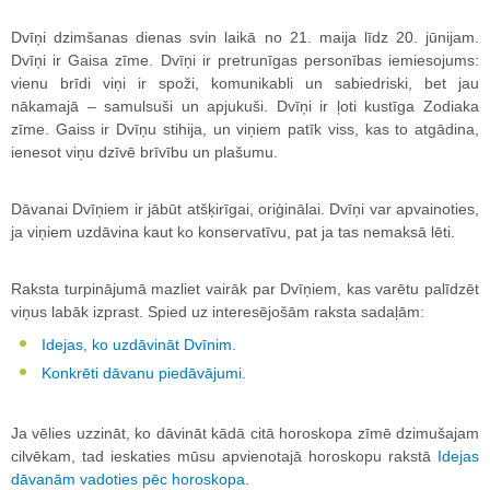
Dvīņi dzimšanas dienas svin laikā no 21. maija līdz 20. jūnijam.
Dvīņi ir Gaisa zīme. Dvīņi ir pretrunīgas personības iemiesojums:
vienu brīdi viņi ir spoži, komunikabli un sabiedriski, bet jau
nākamajā – samulsuši un apjukuši. Dvīņi ir ļoti kustīga Zodiaka
zīme. Gaiss ir Dvīņu stihija, un viņiem patīk viss, kas to atgādina,
ienesot viņu dzīvē brīvību un plašumu.
Dāvanai Dvīņiem ir jābūt atšķirīgai, oriģinālai. Dvīņi var apvainoties,
ja viņiem uzdāvina kaut ko konservatīvu, pat ja tas nemaksā lēti.
Raksta turpinājumā mazliet vairāk par Dvīņiem, kas varētu palīdzēt
viņus labāk izprast. Spied uz interesējošām raksta sadaļām:
Idejas, ko uzdāvināt Dvīnim.
Konkrēti dāvanu piedāvājumi.
Ja vēlies uzzināt, ko dāvināt kādā citā horoskopa zīmē dzimušajam
cilvēkam, tad ieskaties mūsu apvienotajā horoskopu rakstā
Idejas
dāvanām vadoties pēc horoskopa
.