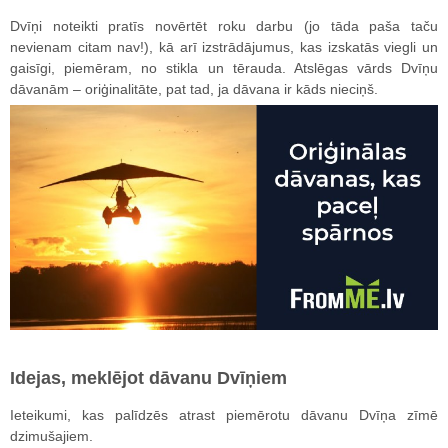
Dvīņi noteikti pratīs novērtēt roku darbu (jo tāda paša taču
nevienam citam nav!), kā arī izstrādājumus, kas izskatās viegli un
gaisīgi, piemēram, no stikla un tērauda. Atslēgas vārds Dvīņu
dāvanām – oriģinalitāte, pat tad, ja dāvana ir kāds nieciņš.
Idejas, meklējot dāvanu Dvīņiem
Ieteikumi, kas palīdzēs atrast piemērotu dāvanu Dvīņa zīmē
dzimušajiem.