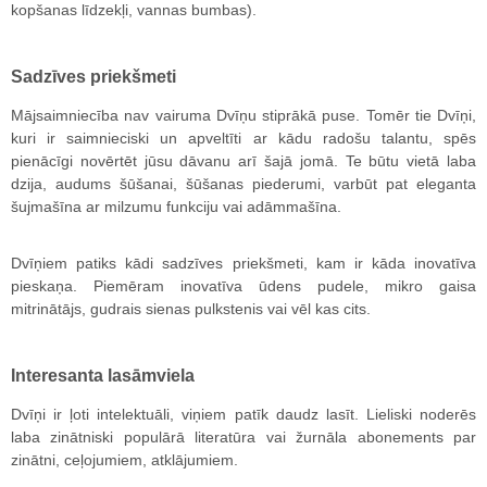
kopšanas līdzekļi, vannas bumbas).
Sadzīves priekšmeti
Mājsaimniecība nav vairuma Dvīņu stiprākā puse. Tomēr tie Dvīņi,
kuri ir saimnieciski un apveltīti ar kādu radošu talantu, spēs
pienācīgi novērtēt jūsu dāvanu arī šajā jomā. Te būtu vietā laba
dzija, audums šūšanai, šūšanas piederumi, varbūt pat eleganta
šujmašīna ar milzumu funkciju vai adāmmašīna.
Dvīņiem patiks kādi sadzīves priekšmeti, kam ir kāda inovatīva
pieskaņa. Piemēram inovatīva ūdens pudele, mikro gaisa
mitrinātājs, gudrais sienas pulkstenis vai vēl kas cits.
Interesanta lasāmviela
Dvīņi ir ļoti intelektuāli, viņiem patīk daudz lasīt. Lieliski noderēs
laba zinātniski populārā literatūra vai žurnāla abonements par
zinātni, ceļojumiem, atklājumiem.