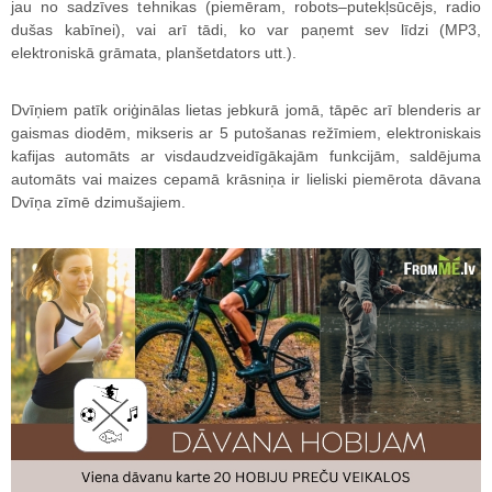
jau no sadzīves tehnikas (piemēram, robots–putekļsūcējs, radio
dušas kabīnei), vai arī tādi, ko var paņemt sev līdzi (MP3,
elektroniskā grāmata, planšetdators utt.).
Dvīņiem patīk oriģinālas lietas jebkurā jomā, tāpēc arī blenderis ar
gaismas diodēm, mikseris ar 5 putošanas režīmiem, elektroniskais
kafijas automāts ar visdaudzveidīgākajām funkcijām, saldējuma
automāts vai maizes cepamā krāsniņa ir lieliski piemērota dāvana
Dvīņa zīmē dzimušajiem.