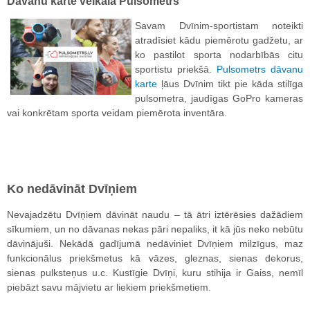
Dāvanu karte veikalā Pulsometrs
Savam Dvīnim-sportistam noteikti
atradīsiet kādu piemērotu gadžetu, ar
ko pastilot sporta nodarbībās citu
sportistu priekšā.
Pulsometrs dāvanu
karte
ļāus Dvīnim tikt pie kāda stilīga
pulsometra, jaudīgas GoPro kameras
vai konkrētam sporta veidam piemērota inventāra.
Ko nedāvināt Dvīņiem
Nevajadzētu Dvīņiem dāvināt naudu – tā ātri iztērēsies dažādiem
sīkumiem, un no dāvanas nekas pāri nepaliks, it kā jūs neko nebūtu
dāvinājuši. Nekādā gadījumā nedāviniet Dvīņiem milzīgus, maz
funkcionālus priekšmetus kā vāzes, gleznas, sienas dekorus,
sienas pulksteņus u.c. Kustīgie Dvīņi, kuru stihija ir Gaiss, nemīl
piebāzt savu mājvietu ar liekiem priekšmetiem.