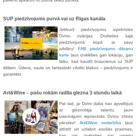
SUP piedzīvojums purvā vai uz Rīgas kanāla
Jebkurš piedzīvojums izpelnīsies
Dvīņu ovācijas. Dodieties šajā
piedzīvojumā kopā ar savu
jubilāru!
FAB piedzīvojums dāvanu
karte
ļaus izvēlēties gan lokāciju, gan
laiku, kad baudīt braucienus uz SUP
dēļiem. Ūdens, saule un fantastiski cilvēki blakus – piedzīvojums ir
garantēts.
Art&Wine – pašu rokām radīta glezna 3 stundu laikā
Pat tad, ja Dvīni daba nav apveltījusi
ar gleznotāja talantu, jauni
izaicinājumi iepriecinās Dvīņu zīmes
pārstāvi!
Art&Wine nodarbība
ļaus
attīstīt un uzlabot esošās prasmes,
kas var izvērsties par varenu