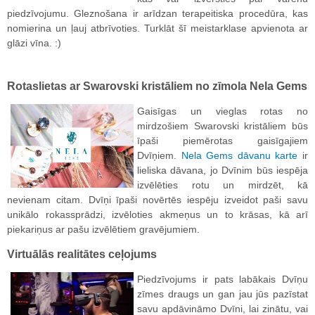
piedzīvojumu. Gleznošana ir arīdzan terapeitiska procedūra, kas
nomierina un ļauj atbrīvoties. Turklāt šī meistarklase apvienota ar
glāzi vīna. :)
Rotaslietas ar Swarovski kristāliem no zīmola Nela Gems
Gaisīgas un vieglas rotas no
mirdzošiem Swarovski kristāliem būs
īpaši piemērotas gaisīgajiem
Dvīņiem.
Nela Gems dāvanu karte
ir
lieliska dāvana, jo Dvīnim būs iespēja
izvēlēties rotu un mirdzēt, kā
nevienam citam. Dvīņi īpaši novērtēs iespēju izveidot paši savu
unikālo rokassprādzi, izvēloties akmeņus un to krāsas, kā arī
piekariņus ar pašu izvēlētiem gravējumiem.
Virtuālās realitātes ceļojums
Piedzīvojums ir pats labākais Dvīņu
zīmes draugs un gan jau jūs pazīstat
savu apdāvināmo Dvīni, lai zinātu, vai