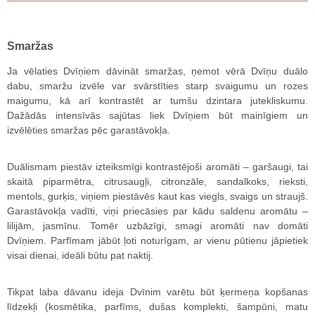
Smaržas
Ja vēlaties Dvīņiem dāvināt smaržas, ņemot vērā Dvīņu duālo
dabu, smaržu izvēle var svārstīties starp svaigumu un rozes
maigumu, kā arī kontrastēt ar tumšu dzintara jutekliskumu.
Dažādās intensīvās sajūtas liek Dvīņiem būt mainīgiem un
izvēlēties smaržas pēc garastāvokļa.
Duālismam piestāv izteiksmīgi kontrastējoši aromāti – garšaugi, tai
skaitā piparmētra, citrusaugļi, citronzāle, sandalkoks, rieksti,
mentols, gurķis, viņiem piestāvēs kaut kas viegls, svaigs un straujš.
Garastāvokļa vadīti, viņi priecāsies par kādu saldenu aromātu –
lilijām, jasmīnu. Tomēr uzbāzīgi, smagi aromāti nav domāti
Dvīņiem. Parfīmam jābūt ļoti noturīgam, ar vienu pūtienu jāpietiek
visai dienai, ideāli būtu pat naktij.
Tikpat laba dāvanu ideja Dvīnim varētu būt ķermeņa kopšanas
līdzekļi (kosmētika, parfīms, dušas komplekti, šampūni, matu