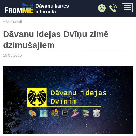
Dāvanu kartes
internetā
< Visi raksti
Dāvanu idejas Dvīņu zīmē
dzimušajiem
15.05.2025