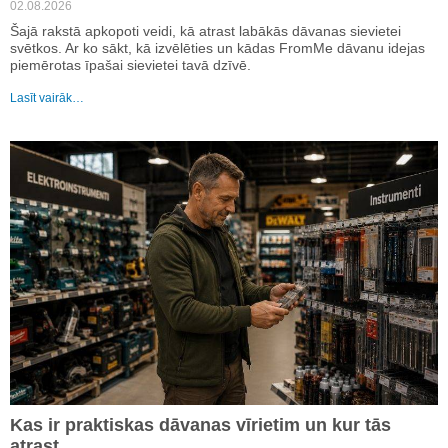
02.08.2026
Šajā rakstā apkopoti veidi, kā atrast labākās dāvanas sievietei
svētkos. Ar ko sākt, kā izvēlēties un kādas FromMe dāvanu idejas
piemērotas īpašai sievietei tavā dzīvē.
Lasīt vairāk…
Kas ir praktiskas dāvanas vīrietim un kur tās
atrast