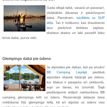
Gada siltajā laikā, vasarā un pavasarī,
vislabākās dāvanas ir piedzīvojumi
dabā. Piemēram,
saullēkts uz SUP
dēļa
. Tas ir notikums, kas draudzenei
ļaus piedzīvot lieliskas sajūtas,
skaistus skatus un labi pavadīt laiku
brīvā dabā, purva vidū.
Glempings dabā pie ūdens
Ja atpūsties pie dabas, tad pa smuko!
BB Camping Liepājā
piedāvā
atpūsties skaistā lokācijā pie ūdens,
kur blakus ir pieejams arī veikbords,
supi un laivas, ko iznomāt. Šajā
piedāvājumā ietilpst nakšņošana BB
camping glempinga teltī uz ūdens. Rezervācijā iekļauta laiva
nokļūšanai līdz glempinga teltij, kā arī atpūtai uz ūdens visu