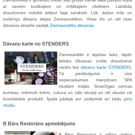
Ziemassvētki ir ģimenes svētki, kad gribās vairāk laika pavadīt kopā
ar saviem tuvākajiem un mīļākajiem cilvēkiem. Labākās
draudzenes noteikti ietilpst šajā sarakstā. Lūk, dažas mīļu un
noderīgu dāvanu idejas Ziemassvētkos. Visas šīs un vēl citas
dāvanas atradīsi sadaļā
Ziemassvētku dāvanas
.
Dāvanu karte no STENDERS
Ziemassvētki ir atpūtas laiks, tāpēc
lieliska dāvanas izvēle draudzenei
varētu būt
dāvanu karte STENDERS
.
Tā piedāvājumā ir viss
nepieciešamais mierpilnam SPA
rituālam mājās. Smaržīgas vannas
bumbas, mitrinoši krēmi, cukura un sāls skrubji un vēl daudzi citi
kosmētiskie produkti. Īpašā jubilejā avr uzdāvināt arī kādu
pirts
rituālu
.
B Bārs Restorāns apmeklējums
B Bārs Restorāns ir stilīga vietiņa