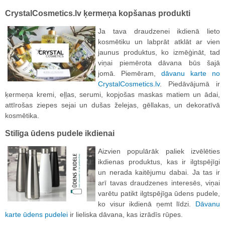
CrystalCosmetics.lv ķermeņa kopšanas produkti
Ja tava draudzenei ikdienā lieto
kosmētiku un labprāt atklāt ar vien
jaunus produktus, ko izmēģināt, tad
viņai piemērota dāvana būs šajā
jomā. Piemēram,
dāvanu karte no
CrystalCosmetics.lv
. Piedāvājumā ir
ķermeņa kremi, eļļas, serumi, kopjošas maskas matiem un ādai,
attīrošas ziepes sejai un dušas želejas, gēllakas, un dekoratīvā
kosmētika.
Stilīga ūdens pudele ikdienai
Aizvien populārāk paliek izvēlēties
ikdienas produktus, kas ir ilgtspējīgi
un nerada kaitējumu dabai. Ja tas ir
arī tavas draudzenes interesēs, viņai
varētu patikt ilgtspējīga ūdens pudele,
ko visur ikdienā ņemt līdzi.
Dāvanu
karte ūdens pudelei
ir lieliska dāvana, kas izrādīs rūpes.