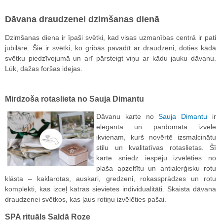
Dāvana draudzenei dzimšanas dienā
Dzimšanas diena ir īpaši svētki, kad visas uzmanības centrā ir pati
jubilāre. Šie ir svētki, ko gribās pavadīt ar draudzeni, doties kādā
svētku piedzīvojumā un arī pārsteigt viņu ar kādu jauku dāvanu.
Lūk, dažas foršas idejas.
Mirdzoša rotaslieta no Sauja Dimantu
Dāvanu karte no
Sauja Dimantu
ir
eleganta un pārdomāta izvēle
ikvienam, kurš novērtē izsmalcinātu
stilu un kvalitatīvas rotaslietas. Šī
karte sniedz iespēju izvēlēties no
plaša apzeltītu un antialerģisku rotu
klāsta – kaklarotas, auskari, gredzeni, rokassprādzes un rotu
komplekti, kas izceļ katras sievietes individualitāti. Skaista dāvana
draudzenei svētkos, kas ļaus rotiņu izvēlēties pašai.
SPA rituāls Saldā Roze