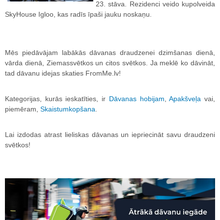
23. stāva. Rezidenci veido kupolveida
SkyHouse Igloo, kas radīs īpaši jauku noskaņu.
Mēs piedāvājam labākās dāvanas draudzenei dzimšanas dienā,
vārda dienā, Ziemassvētkos un citos svētkos. Ja meklē ko dāvināt,
tad dāvanu idejas skaties FromMe.lv!
Kategorijas, kurās ieskatīties, ir
Dāvanas hobijam
,
Apakšveļa
vai,
piemēram,
Skaistumkopšana
.
Lai izdodas atrast lieliskas dāvanas un iepriecināt savu draudzeni
svētkos!