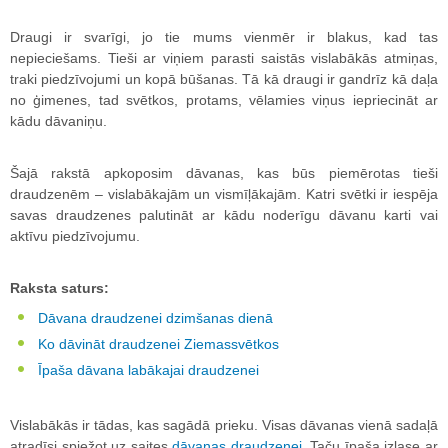
Draugi ir svarīgi, jo tie mums vienmēr ir blakus, kad tas
nepieciešams. Tieši ar viņiem parasti saistās vislabākās atmiņas,
traki piedzīvojumi un kopā būšanas. Tā kā draugi ir gandrīz kā daļa
no ģimenes, tad svētkos, protams, vēlamies viņus iepriecināt ar
kādu dāvaniņu.
Šajā rakstā apkoposim dāvanas, kas būs piemērotas tieši
draudzenēm – vislabākajām un vismīļākajām. Katri svētki ir iespēja
savas draudzenes palutināt ar kādu noderīgu dāvanu karti vai
aktīvu piedzīvojumu.
Raksta saturs:
Dāvana draudzenei dzimšanas dienā
Ko dāvināt draudzenei Ziemassvētkos
Īpaša dāvana labākajai draudzenei
Vislabākās
ir tādas, kas sagādā prieku. Visas dāvanas vienā sadaļā
atradīsi spiežot uz saites
dāvanas draudzenei
. Taču īpaša izlase ar