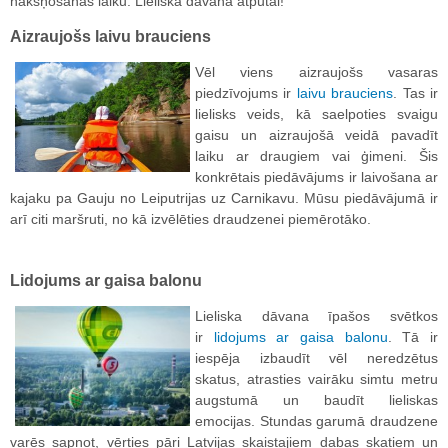
nakšņošanas laiku. Lieliska dāvana atpūtai!
Aizraujošs laivu brauciens
Vēl viens aizraujošs vasaras
piedzīvojums ir
laivu brauciens
. Tas ir
lielisks veids, kā saelpoties svaigu
gaisu un aizraujošā veidā pavadīt
laiku ar draugiem vai ģimeni. Šis
konkrētais piedāvājums ir laivošana ar
kajaku pa Gauju no Leiputrijas uz Carnikavu. Mūsu piedāvājumā ir
arī citi maršruti, no kā izvēlēties draudzenei piemērotāko.
Lidojums ar gaisa balonu
Lieliska dāvana īpašos svētkos
ir
lidojums ar gaisa balonu
. Tā ir
iespēja izbaudīt vēl neredzētus
skatus, atrasties vairāku simtu metru
augstumā un baudīt lieliskas
emocijas. Stundas garumā draudzene
varēs sapņot, vērties pāri Latvijas skaistajiem dabas skatiem un