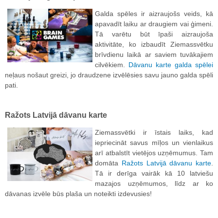
Galda spēles ir aizraujošs veids, kā
apavadīt laiku ar draugiem vai ģimeni.
Tā varētu būt īpaši aizraujoša
aktivitāte, ko izbaudīt Ziemassvētku
brīvdienu laikā ar saviem tuvākajiem
cilvēkiem.
Dāvanu karte galda spēlei
neļaus nošaut greizi, jo draudzene izvēlēsies savu jauno galda spēli
pati.
Ražots Latvijā dāvanu karte
Ziemassvētki ir īstais laiks, kad
iepriecināt savus mīļos un vienlaikus
arī atbalstīt vietējos uzņēmumus. Tam
domāta
Ražots Latvijā dāvanu karte
.
Tā ir derīga vairāk kā 10 latviešu
mazajos uzņēmumos, līdz ar ko
dāvanas izvēle būs plaša un noteikti izdevusies!