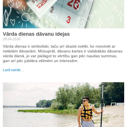
Vārda dienas dāvanu idejas
29.04.2026
Vārda dienas ir simboliski, taču arī skaisti svētki, ko nosvinēt ar
nelielām dāvanām. Mūsuprāt, dāvanu kartes ir vislabākās dāvanas
vārda dienā, jo var pielāgot to vērtību gan pēc naudas summas,
gan arī pēc jubilāra vēlmēm un interesēm.
Lasīt vairāk…