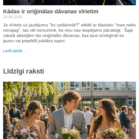
Kādas ir oriģinālas dāvanas vīrietim
15.06.2026
Ja vīrietis uz jautājumu "ko uzdāvināt?" atbild ar klasisko "man neko
nevajag", tas vēl nenozīmē, ka viņu nav iespējams pārsteigt. Šajā
rakstā atlasījām tās oriģinālās dāvanas, kas ļaus izmēģināt ko
jaunu vai piepildīt jubilāra sapni.
Lasīt vairāk…
Līdzīgi raksti