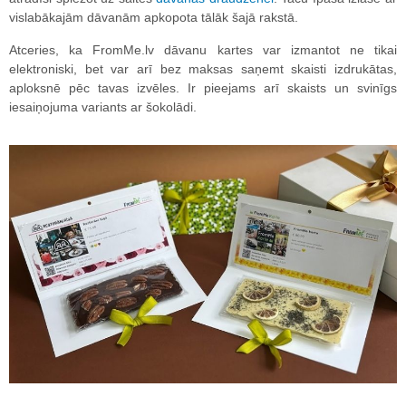
vislabākajām dāvanām apkopota tālāk šajā rakstā.
Atceries, ka FromMe.lv dāvanu kartes var izmantot ne tikai
elektroniski, bet var arī bez maksas saņemt skaisti izdrukātas,
aploksnē pēc tavas izvēles. Ir pieejams arī skaists un svinīgs
iesaiņojuma variants ar šokolādi.