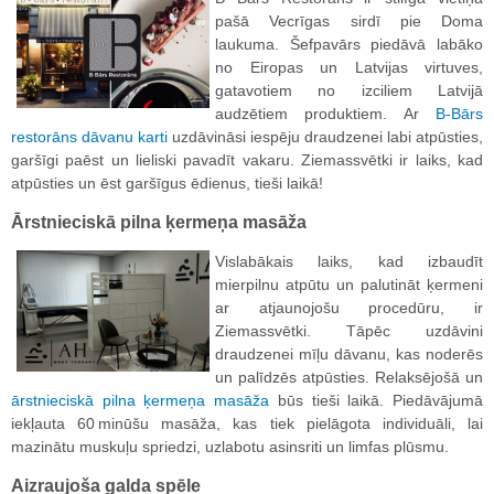
pašā Vecrīgas sirdī pie Doma
laukuma. Šefpavārs piedāvā labāko
no Eiropas un Latvijas virtuves,
gatavotiem no izciliem Latvijā
audzētiem produktiem. Ar
B-Bārs
restorāns dāvanu karti
uzdāvināsi iespēju draudzenei labi atpūsties,
garšīgi paēst un lieliski pavadīt vakaru. Ziemassvētki ir laiks, kad
atpūsties un ēst garšīgus ēdienus, tieši laikā!
Ārstnieciskā pilna ķermeņa masāža
Vislabākais laiks, kad izbaudīt
mierpilnu atpūtu un palutināt ķermeni
ar atjaunojošu procedūru, ir
Ziemassvētki. Tāpēc uzdāvini
draudzenei mīļu dāvanu, kas noderēs
un palīdzēs atpūsties. Relaksējošā un
ārstnieciskā pilna ķermeņa masāža
būs tieši laikā. Piedāvājumā
iekļauta 60 minūšu masāža, kas tiek pielāgota individuāli, lai
mazinātu muskuļu spriedzi, uzlabotu asinsriti un limfas plūsmu.
Aizraujoša galda spēle