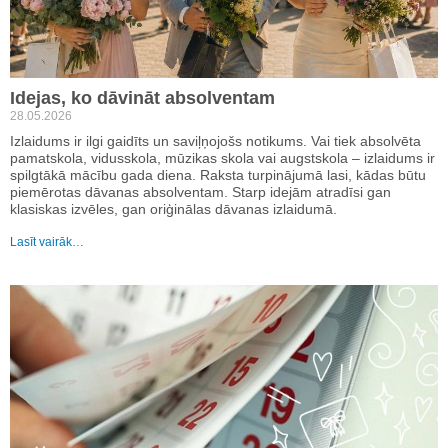
Idejas, ko dāvināt absolventam
28.05.2026
Izlaidums ir ilgi gaidīts un saviļņojošs notikums. Vai tiek absolvēta
pamatskola, vidusskola, mūzikas skola vai augstskola – izlaidums ir
spilgtākā mācību gada diena. Raksta turpinājumā lasi, kādas būtu
piemērotas dāvanas absolventam. Starp idejām atradīsi gan
klasiskas izvēles, gan oriģinālas dāvanas izlaidumā.
Lasīt vairāk…