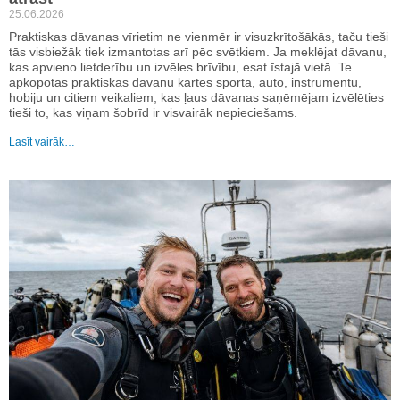
25.06.2026
Praktiskas dāvanas vīrietim ne vienmēr ir visuzkrītošākās, taču tieši
tās visbiežāk tiek izmantotas arī pēc svētkiem. Ja meklējat dāvanu,
kas apvieno lietderību un izvēles brīvību, esat īstajā vietā. Te
apkopotas praktiskas dāvanu kartes sporta, auto, instrumentu,
hobiju un citiem veikaliem, kas ļaus dāvanas saņēmējam izvēlēties
tieši to, kas viņam šobrīd ir visvairāk nepieciešams.
Lasīt vairāk…