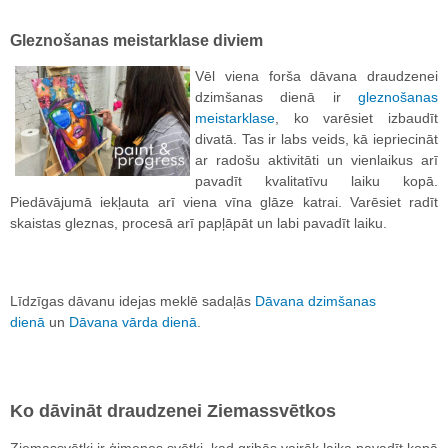
Gleznošanas meistarklase diviem
Vēl viena forša dāvana draudzenei
dzimšanas dienā ir
gleznošanas
meistarklase
, ko varēsiet izbaudīt
divatā. Tas ir labs veids, kā iepriecināt
ar radošu aktivitāti un vienlaikus arī
pavadīt kvalitatīvu laiku kopā.
Piedāvājumā iekļauta arī viena vīna glāze katrai. Varēsiet radīt
skaistas gleznas, procesā arī papļāpāt un labi pavadīt laiku.
Līdzīgas dāvanu idejas meklē sadaļās
Dāvana dzimšanas
dienā
un
Dāvana vārda dienā
.
Ko dāvināt draudzenei Ziemassvētkos