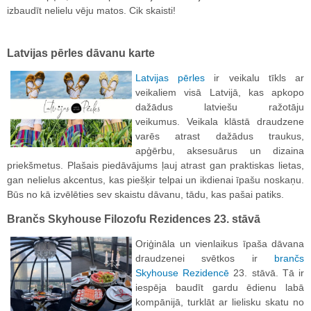
izbaudīt nelielu vēju matos. Cik skaisti!
Latvijas pērles dāvanu karte
Latvijas pērles
ir veikalu tīkls ar
veikaliem visā Latvijā, kas apkopo
dažādus latviešu ražotāju
veikumus. Veikala klāstā draudzene
varēs atrast dažādus traukus,
apģērbu, aksesuārus un dizaina
priekšmetus. Plašais piedāvājums ļauj atrast gan praktiskas lietas,
gan nelielus akcentus, kas piešķir telpai un ikdienai īpašu noskaņu.
Būs no kā izvēlēties sev skaistu dāvanu, tādu, kas pašai patiks.
Brančs Skyhouse Filozofu Rezidences 23. stāvā
Oriģināla un vienlaikus īpaša dāvana
draudzenei svētkos ir
brančs
Skyhouse Rezidencē
23. stāvā. Tā ir
iespēja baudīt gardu ēdienu labā
kompānijā, turklāt ar lielisku skatu no