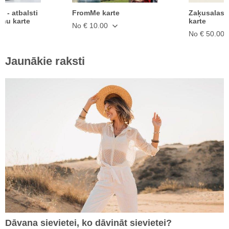
ā - atbalsti
FromMe karte
Zaķusalas 
anu karte
karte
No € 10.00
No € 50.00
Jaunākie raksti
Dāvana sievietei, ko dāvināt sievietei?