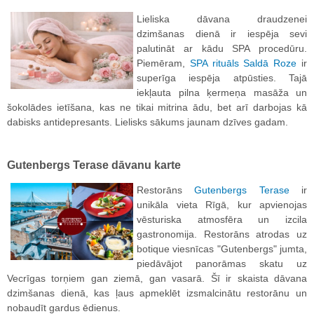
Lieliska dāvana draudzenei
dzimšanas dienā ir iespēja sevi
palutināt ar kādu SPA procedūru.
Piemēram,
SPA rituāls Saldā Roze
ir
superīga iespēja atpūsties. Tajā
iekļauta pilna ķermeņa masāža un
šokolādes ietīšana, kas ne tikai mitrina ādu, bet arī darbojas kā
dabisks antidepresants. Lielisks sākums jaunam dzīves gadam.
Gutenbergs Terase dāvanu karte
Restorāns
Gutenbergs Terase
ir
unikāla vieta Rīgā, kur apvienojas
vēsturiska atmosfēra un izcila
gastronomija. Restorāns atrodas uz
botique viesnīcas "Gutenbergs" jumta,
piedāvājot panorāmas skatu uz
Vecrīgas torņiem gan ziemā, gan vasarā. Šī ir skaista dāvana
dzimšanas dienā, kas ļaus apmeklēt izsmalcinātu restorānu un
nobaudīt gardus ēdienus.