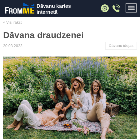
Dāvanu kartes
internetā
< Visi raksti
Dāvana draudzenei
Dāvanu idejas
20.03.2023