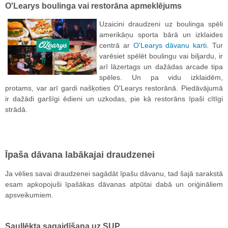
O'Learys boulinga vai restorāna apmeklējums
Uzaicini draudzeni uz boulinga spēli
amerikāņu sporta bārā un izklaides
centrā ar
O'Learys dāvanu karti
. Tur
varēsiet spēlēt boulingu vai biljardu, ir
arī lāzertags un dažādas arcade tipa
spēles. Un pa vidu izklaidēm,
protams, var arī gardi našķoties O'Learys restorānā. Piedāvājumā
ir dažādi garšīgi ēdieni un uzkodas, pie kā restorāns īpaši cītīgi
strādā.
Īpaša dāvana labākajai draudzenei
Ja vēlies savai draudzenei sagādāt īpašu dāvanu, tad šajā sarakstā
esam apkopojuši īpašākas dāvanas atpūtai dabā un oriģināliem
apsveikumiem.
Saullēkta sagaidīšana uz SUP