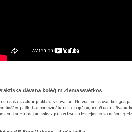
Praktiska dāvana kolēģim Ziemassvētkos
isdrošākā izvēle ir praktiskas dāvanas. Ne vienmēr savus kolēģus pazī
as tiešām patīk. Lai samazinātu riska iespējas, aktuālas ir dāvanu 
āvanu karte joprojām sniedz plašas izvēles iespējas, tā kā nošaut greiz
niversālā FromMe karte – droša izvēle