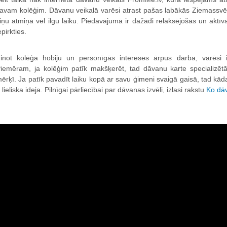
avam kolēģim. Dāvanu veikalā varēsi atrast pašas labākās Ziemassvēt
iņu atmiņā vēl ilgu laiku. Piedāvājumā ir dažādi relaksējošās un aktīvās
epirkties.
inot kolēģa hobiju un personīgās intereses ārpus darba, varēsi iz
iemēram, ja kolēģim patīk makšķerēt, tad dāvanu karte specializētā
ērķī. Ja patīk pavadīt laiku kopā ar savu ģimeni svaigā gaisā, tad kā
r lieliska ideja. Pilnīgai pārliecībai par dāvanas izvēli, izlasi rakstu
Ko dāv