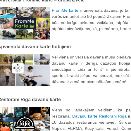
FromMe karte
ir universāla dāvana, jo tai
varēs izmantot pie 50 populārākajiem Fro
būs noderīgu pirkumu veikšana, atpūta 
atpūtas piedāvājums, kā, piemēram, brauc
Apvienotā dāvanu karte hobijiem
Vēl viena universāla dāvana mūsu piedāvā
dāvanu karte ir derīga dažādos hobij
sniedzējiem. Līdz ar to šī ir piemērot
sportot, braukt slēpot vai snovot, muzicēt v
dāvana ikvienā no pieminētajām jomām!
estorāni Rīgā dāvanu karte
Viens no labākajiem veidiem, kā pav
restorānā.
Dāvanu karte Restorāni Rīgā
ir
10 dažādus restorānus vienuviet. Šī dā
Naples, FERMA, Kozy Eats, Forest, Čemod