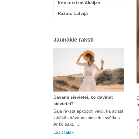
Konkursi un Akcijas
Ražots Latvijā
Jaunākie raksti
Dāvana sievietei, ko dāvināt
D
sievietei?
b
Šajā rakstā apkopoti veidi, kā atrast
labākās dāvanas sievietei svētkos.
S
Ar ko sākt, ...
T
Lasīt tālāk
k