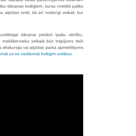
ku dāvanas kolēģiem, kuras noteikti paliks
 atpūtas veidi, kā arī noderīgi veikali, kur
vēlētajai dāvanai piešķirt īpašu vērtību.
 makšķernieku veikalā būs trāpījums tieši
da ekskursija vai atpūtas parka apmeklējums
ināt un ko nedāvināt kolēģim svētkos
.