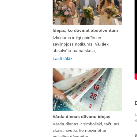
Idejas, ko dāvināt absolventam
Izlaidums ir ilgi gaidīts un
saviļņojošs notikums. Vai tiek
absolvēta pamatskola, ...
Lasīt tālāk
L
Vārda dienas dāvanu idejas
t
Vārda dienas ir simboliski, taču arī
skaisti svētki, ko nosvinēt ar
nelielām dāvanām. ...
Š