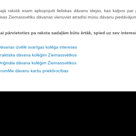
ajā rakstā esam apkopojuši lieliskas dāvanu idejas, kas kalpos pa
isas Ziemassvētku dāvanas vienuviet atradīsi mūsu dāvanu piedāvāj
ai pārvietoties pa raksta sadaļām būtu ērtāk, spied uz sev intere
āvanas izvēlē svarīgas kolēģa intereses
raktiska dāvana kolēģim Ziemassvētkos
riģināla dāvana kolēģim Ziemassvētkos
romMe dāvanu karšu priekšrocības