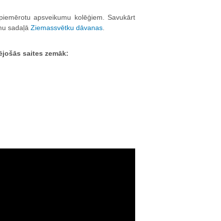
r piemērotu apsveikumu kolēģiem. Savukārt
umu sadaļā
Ziemassvētku dāvanas
.
sējošās saites zemāk: