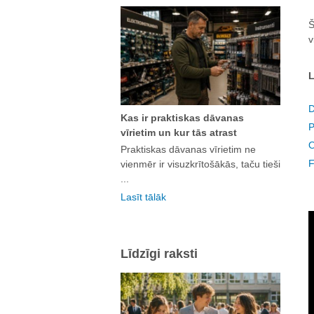
Š
v
L
D
Kas ir praktiskas dāvanas
P
vīrietim un kur tās atrast
O
Praktiskas dāvanas vīrietim ne
F
vienmēr ir visuzkrītošākās, taču tieši
...
Lasīt tālāk
Līdzīgi raksti