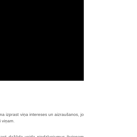
ma izprast viņa intereses un aizraušanos, jo
ši viņam.
trast dažāda veida piedzīvojumus ikvienam