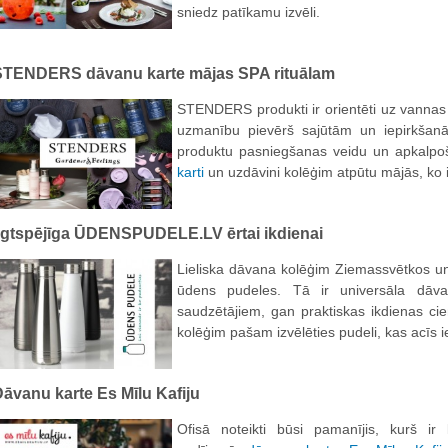
sniedz patīkamu izvēli.
STENDERS dāvanu karte mājas SPA rituālam
STENDERS produkti ir orientēti uz vannas
uzmanību pievērš sajūtām un iepirkšanās
produktu pasniegšanas veidu un apkalpoš
karti
un uzdāvini kolēģim atpūtu mājās, ko 
Ilgtspējīga ŪDENSPUDELE.LV ērtai ikdienai
Lieliska dāvana kolēģim Ziemassvētkos un 
ūdens pudeles. Tā ir universāla dāv
saudzētājiem, gan praktiskas ikdienas cie
kolēģim pašam izvēlēties pudeli, kas acīs ie
āvanu karte Es Mīlu Kafiju
Ofisā noteikti būsi pamanījis, kurš ir 