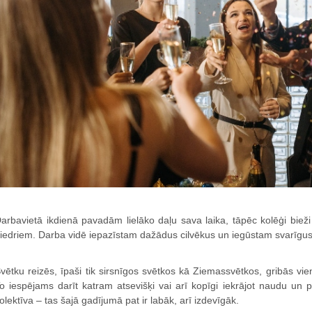
arbavietā ikdienā pavadām lielāko daļu sava laika, tāpēc kolēģi bieži
iedriem. Darba vidē iepazīstam dažādus cilvēkus un iegūstam svarīgus
vētku reizēs, īpaši tik sirsnīgos svētkos kā Ziemassvētkos, gribās vi
o iespējams darīt katram atsevišķi vai arī kopīgi iekrājot naudu un
olektīva – tas šajā gadījumā pat ir labāk, arī izdevīgāk.