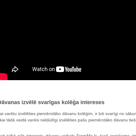
Dāvanas izvēlē svarīgas kolēģa intereses
ai varētu izvēlēties piemērotāko dāvanu kolēģim, ir ļoti svarīgi no sāku
ikai tādā veidā varēsi nekļūdīgi izvēlēties pašu piemērotāko dāvanu tie
eit talkā nāk interneta dāvanu veikals FromMe.lv, kurā iespējams a