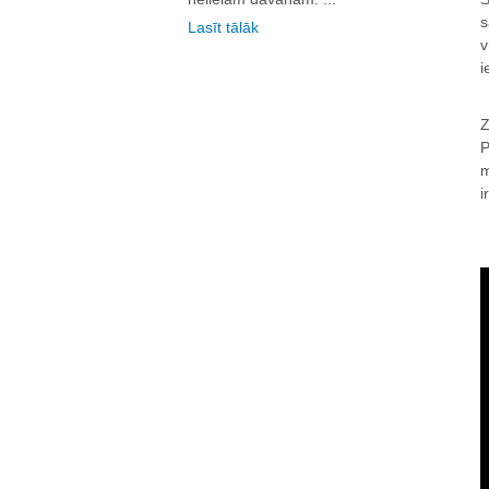
s
Lasīt tālāk
v
i
Z
P
m
i