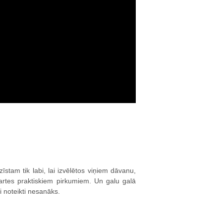
stam tik labi, lai izvēlētos viņiem dāvanu,
kartes praktiskiem pirkumiem. Un galu galā
i noteikti nesanāks.