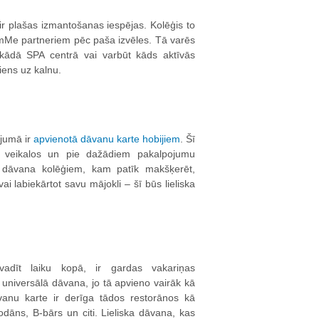
 ir plašas izmantošanas iespējas. Kolēģis to
mMe partneriem pēc paša izvēles. Tā varēs
kādā SPA centrā vai varbūt kāds aktīvās
iens uz kalnu.
jumā ir
apvienotā dāvanu karte hobijiem
. Šī
a veikalos un pie dažādiem pakalpojumu
a dāvana kolēģiem, kam patīk makšķerēt,
ai labiekārtot savu mājokli – šī būs lieliska
adīt laiku kopā, ir gardas vakariņas
 universālā dāvana, jo tā apvieno vairāk kā
vanu karte ir derīga tādos restorānos kā
āns, B-bārs un citi. Lieliska dāvana, kas