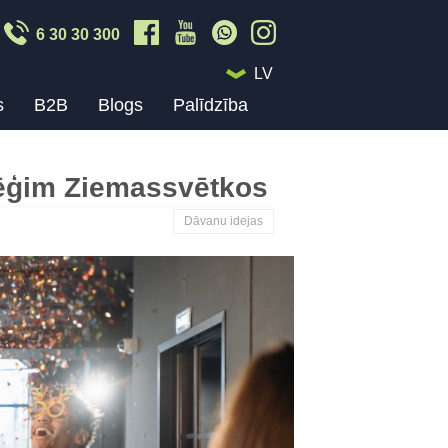
6 30 30 300
LV
s
B2B
Blogs
Palīdzība
olēģim Ziemassvētkos
Dāvanu idejas