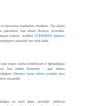
 un ķermeņa kopšanas rituāliem. Tas īpašu
 pieredzei, kas ietver dizainu, aromātu,
anas kultūru. Izvēlies
STENDERS dāvanu
iespējams izbaudīt sev ērtā laikā.
pat visam darba kolektīvam ir ilgtspējīgas
ana, kas patiks ikvienam – gan dabas
nītājiem.
Dāvanu karte ūdens pudelei
ļaus
krīt visvairāk!
kafijas un kurš tējas cienītājs. Jebkurā