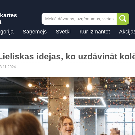
kartes
ā
gorija
Saņēmējs
Svētki
Kur izmantot
Akcija
Lieliskas idejas, ko uzdāvināt k
3.11.2024