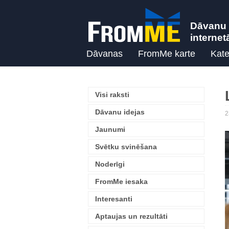
Dāvanu 
internet
Dāvanas
FromMe karte
Kate
Visi raksti
Dāvanu idejas
2
Jaunumi
Svētku svinēšana
Noderīgi
FromMe iesaka
Interesanti
Aptaujas un rezultāti