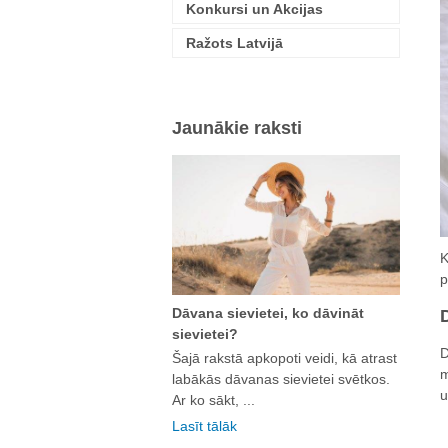
Konkursi un Akcijas
Ražots Latvijā
Jaunākie raksti
K
p
Dāvana sievietei, ko dāvināt
sievietei?
D
Šajā rakstā apkopoti veidi, kā atrast
m
labākās dāvanas sievietei svētkos.
u
Ar ko sākt, ...
Lasīt tālāk