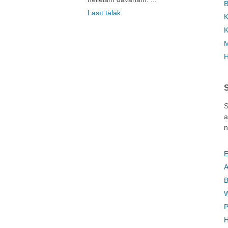
B
Lasīt tālāk
K
K
M
H
S
a
n
E
A
B
W
P
H