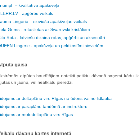
riumph – kvalitatīva apakšveļa
LERR.LV - apģērbu veikals
auma Lingerie – sieviešu apakšveļas veikals
ela Gems - rotaslietas ar Swarovski kristāliem
ita Rota - latviešu dizaina rotas, apģērbi un aksesuāri
UEEN Lingerie - apakšveļa un peldkostīmi sievietēm
tpūta gaisā
kstrēmās atpūtas baudītājiem noteikti patiktu dāvanā saņemt kādu li
zjūtas un jaunu, vēl neatklātu pieredzi.
idojums ar deltaplānu virs Rīgas no ūdens vai no lidlauka
idojums ar paraplānu tandēmā ar instruktoru
idojums ar motodeltaplānu virs Rīgas
eikalu dāvanu kartes internetā