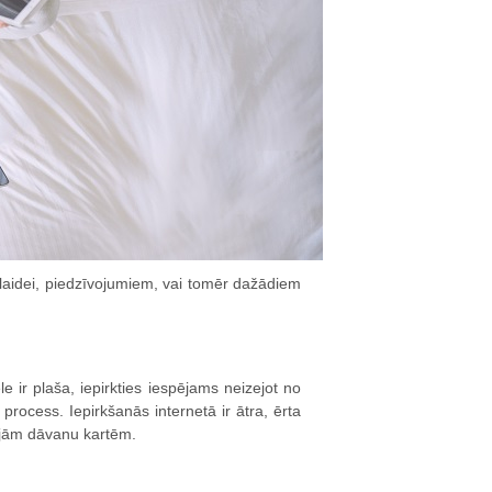
izklaidei, piedzīvojumiem, vai tomēr dažādiem
e ir plaša, iepirkties iespējams neizejot no
process. Iepirkšanās internetā ir ātra, ērta
kajām dāvanu kartēm.