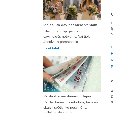
O
L
Idejas, ko dāvināt absolventam
ī
Izlaidums ir ilgi gaidīts un
š
saviļņojošs notikums. Vai tiek
absolvēta pamatskola, ...
L
Lasīt tālāk
F
R
P
A
Vārda dienas dāvanu idejas
D
n
Vārda dienas ir simboliski, taču arī
skaisti svētki, ko nosvinēt ar
nelielām dāvanām. ...