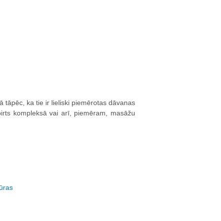
ā tāpēc, ka tie ir lieliski piemērotas dāvanas
pirts kompleksā vai arī, piemēram, masāžu
ūras