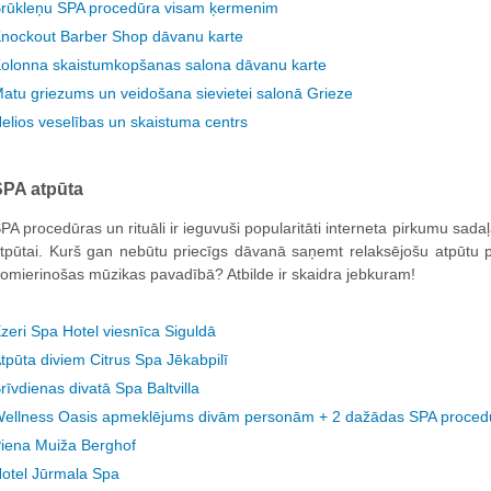
rūkleņu SPA procedūra visam ķermenim
nockout Barber Shop dāvanu karte
olonna skaistumkopšanas salona dāvanu karte
atu griezums un veidošana sievietei salonā Grieze
elios veselības un skaistuma centrs
SPA atpūta
PA procedūras un rituāli ir ieguvuši popularitāti interneta pirkumu sadaļ
tpūtai. Kurš gan nebūtu priecīgs dāvanā saņemt relaksējošu atpūtu 
omierinošas mūzikas pavadībā? Atbilde ir skaidra jebkuram!
zeri Spa Hotel viesnīca Siguldā
tpūta diviem Citrus Spa Jēkabpilī
rīvdienas divatā Spa Baltvilla
ellness Oasis apmeklējums divām personām + 2 dažādas SPA proced
iena Muiža Berghof
otel Jūrmala Spa