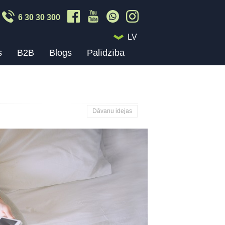
6 30 30 300
LV
s
B2B
Blogs
Palīdzība
Dāvanu idejas