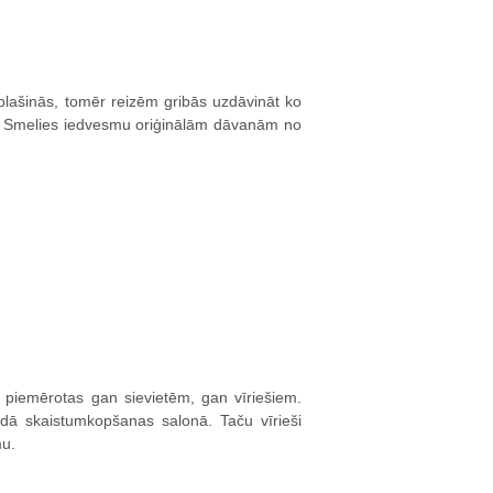
plašinās, tomēr reizēm gribās uzdāvināt ko
u. Smelies iedvesmu oriģinālām dāvanām no
 piemērotas gan sievietēm, gan vīriešiem.
ādā skaistumkopšanas salonā. Taču vīrieši
mu.