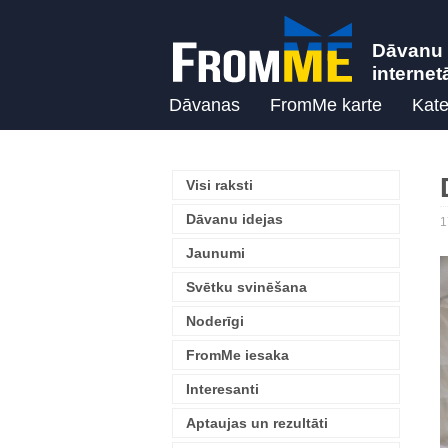
Dāvanu 
internet
Dāvanas
FromMe karte
Kate
Visi raksti
Dāvanu idejas
1
Jaunumi
Svētku svinēšana
Noderīgi
FromMe iesaka
Interesanti
Aptaujas un rezultāti