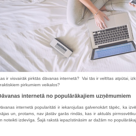
as ir visvairāk pirktās dāvanas internetā? Vai tās ir veltītas atpūtai, 
raktiskiem pirkumiem veikalos?
Dāvanas internetā no populārākajiem uzņēmumiem
āvanas internetā popularitāti ir iekarojušas galvenokārt tāpēc, ka izvēl
ājas un, protams, nav jāstāv garās rindās, kas ir aktuāls pirmssvētku 
n noteikti izdevīga. Šajā rakstā iepazīstināsim ar dažām no populārā