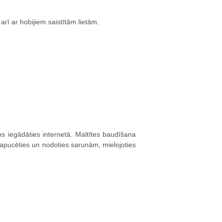
rī ar hobijiem saistītām lietām.
 iegādāties internetā. Maltītes baudīšana
sapucēties un nodoties sarunām, mielojoties