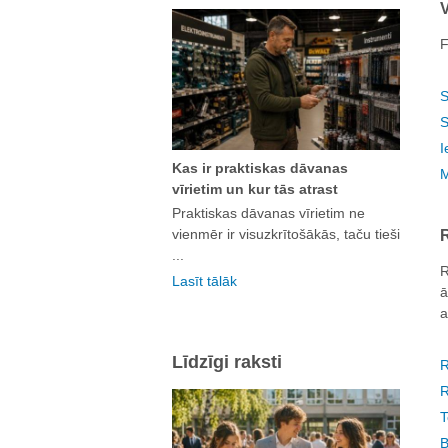
V
F
S
S
I
Kas ir praktiskas dāvanas
M
vīrietim un kur tās atrast
Praktiskas dāvanas vīrietim ne
vienmēr ir visuzkrītošākās, taču tieši
R
...
R
Lasīt tālāk
ā
a
Līdzīgi raksti
R
R
T
B