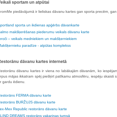
eikali sportam un atpūtai
romMe piedāvājumā ir lieliskas dāvanu kartes gan sporta precēm, gan a
portland sporta un ikdienas apģērbs dāvankarte
almo makšķerēšanas piederumu veikals dāvanu karte
eroči – veikals medniekiem un makšķerniekiem
akšķernieku paradīze - atpūtas komplekss
estorānu dāvanu kartes internetā
estorānu dāvanu kartes ir viena no labākajām dāvanām, ko iespējams
rpus mājas ikkatram spēj piešķirt patīkamu atmosfēru, iespēju skaisti 
r gardu ēdienu.
estorāns FERMA dāvanu karte
estorāns BURŽUJS dāvanu karte
ex-Mex Republic restorāns dāvanu karte
LIND DREAMS restorāns vakariņas tumsā