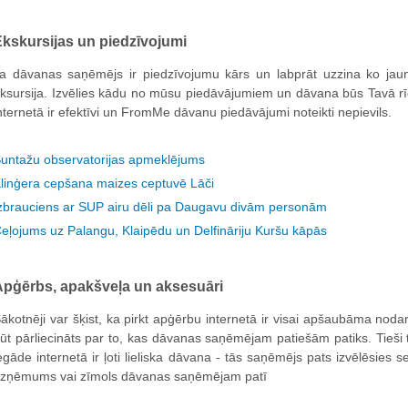
kskursijas un piedzīvojumi
a dāvanas saņēmējs ir piedzīvojumu kārs un labprāt uzzina ko jaun
ksursija. Izvēlies kādu no mūsu piedāvājumiem un dāvana būs Tavā rīc
nternetā ir efektīvi un FromMe dāvanu piedāvājumi noteikti nepievils.
untažu observatorijas apmeklējums
linģera cepšana maizes ceptuvē Lāči
zbrauciens ar SUP airu dēli pa Daugavu divām personām
eļojums uz Palangu, Klaipēdu un Delfināriju Kuršu kāpās
Apģērbs, apakšveļa un aksesuāri
ākotnēji var šķist, ka pirkt apģērbu internetā ir visai apšaubāma nodarb
ūt pārliecināts par to, kas dāvanas saņēmējam patiešām patiks. Tieš
egāde internetā ir ļoti lieliska dāvana - tās saņēmējs pats izvēlēsies s
zņēmums vai zīmols dāvanas saņēmējam patī