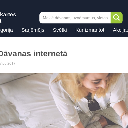
kartes
ā
gorija
Saņēmējs
Svētki
Kur izmantot
Akcija
Dāvanas internetā
7.05.2017