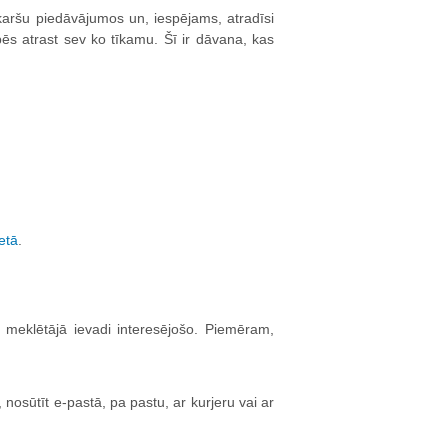
 karšu piedāvājumos un, iespējams, atradīsi
pēs atrast sev ko tīkamu. Šī ir dāvana, kas
etā
.
meklētājā ievadi interesējošo. Piemēram,
nosūtīt e-pastā, pa pastu, ar kurjeru vai ar