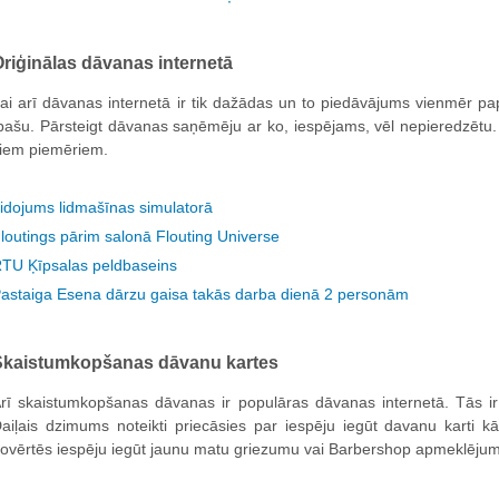
riģinālas dāvanas internetā
ai arī dāvanas internetā ir tik dažādas un to piedāvājums vienmēr pa
pašu. Pārsteigt dāvanas saņēmēju ar ko, iespējams, vēl nepieredzēt
iem piemēriem.
idojums lidmašīnas simulatorā
loutings pārim salonā Flouting Universe
TU Ķīpsalas peldbaseins
astaiga Esena dārzu gaisa takās darba dienā 2 personām
Skaistumkopšanas dāvanu kartes
rī skaistumkopšanas dāvanas ir populāras dāvanas internetā. Tās ir
aiļais dzimums noteikti priecāsies par iespēju iegūt davanu karti k
ovērtēs iespēju iegūt jaunu matu griezumu vai Barbershop apmeklēju