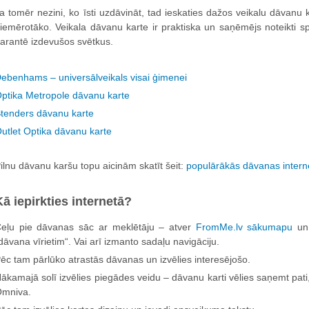
a tomēr nezini, ko īsti uzdāvināt, tad ieskaties dažos veikalu dāvanu
iemērotāko. Veikala dāvanu karte ir praktiska un saņēmējs noteikti s
arantē izdevušos svētkus.
ebenhams – universālveikals visai ģimenei
ptika Metropole dāvanu karte
tenders dāvanu karte
utlet Optika
dāvanu karte
ilnu dāvanu karšu topu aicinām skatīt šeit:
populārākās dāvanas intern
Kā iepirkties internetā?
eļu pie dāvanas sāc ar meklētāju – atver
FromMe.lv sākumapu
un 
dāvana vīrietim“. Vai arī izmanto sadaļu navigāciju.
ēc tam pārlūko atrastās dāvanas un izvēlies interesējošo.
ākamajā solī izvēlies piegādes veidu – dāvanu karti vēlies saņemt pati, 
mniva.