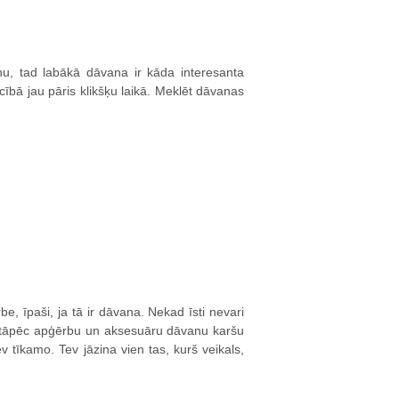
u, tad labākā dāvana ir kāda interesanta
ībā jau pāris klikšķu laikā. Meklēt dāvanas
e, īpaši, ja tā ir dāvana. Nekad īsti nevari
i tāpēc apģērbu un aksesuāru dāvanu karšu
ev tīkamo. Tev jāzina vien tas, kurš veikals,