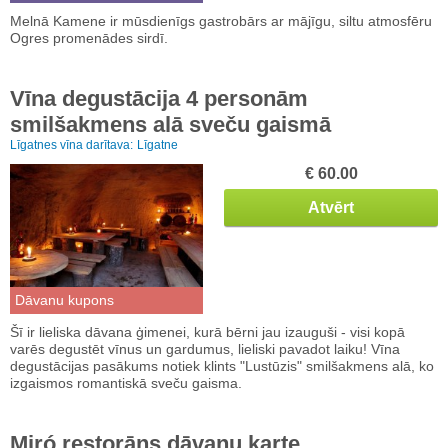
Melnā Kamene ir mūsdienīgs gastrobārs ar mājīgu, siltu atmosfēru
Ogres promenādes sirdī.
Vīna degustācija 4 personām
smilšakmens alā sveču gaismā
Līgatnes vīna darītava:
Līgatne
€ 60.00
Atvērt
Dāvanu kupons
Šī ir lieliska dāvana ģimenei, kurā bērni jau izauguši - visi kopā
varēs degustēt vīnus un gardumus, lieliski pavadot laiku! Vīna
degustācijas pasākums notiek klints "Lustūzis" smilšakmens alā, ko
izgaismos romantiskā sveču gaisma.
Miró restorāns dāvanu karte