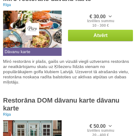
Rīga
€ 30.00
Izvēlies summu
10 - 300 €
Atvērt
Dāvanu karte
Miró restorāns ir plašs, gaišs un vizuāli viegli uztverams restorāns
ar neatkārtojamu skatu uz Ķīšezeru līdzās vienam no
populārākajiem golfa klubiem Latvijā. Uzsverot tā atrašanās vietu,
restorāna noskaņa radīta balstoties uz aktīvas atpūtas un dabas
mīļotāju.
Restorāna DOM dāvanu karte dāvanu
karte
Rīga
€ 50.00
Izvēlies summu
20 - 400 €