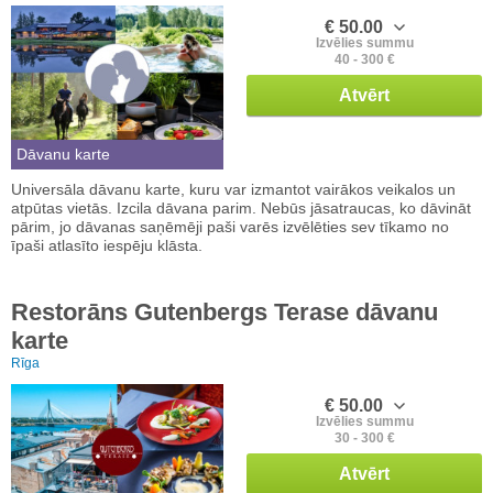
€ 50.00
Izvēlies summu
40 - 300 €
Atvērt
Dāvanu karte
Universāla dāvanu karte, kuru var izmantot vairākos veikalos un
atpūtas vietās. Izcila dāvana parim. Nebūs jāsatraucas, ko dāvināt
pārim, jo dāvanas saņēmēji paši varēs izvēlēties sev tīkamo no
īpaši atlasīto iespēju klāsta.
Restorāns Gutenbergs Terase dāvanu
karte
Rīga
€ 50.00
Izvēlies summu
30 - 300 €
Atvērt