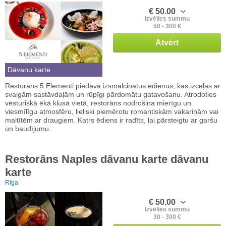
€ 50.00
Izvēlies summu
50 - 300 €
Atvērt
Dāvanu karte
Restorāns 5 Elementi piedāvā izsmalcinātus ēdienus, kas izceļas ar
svaigām sastāvdaļām un rūpīgi pārdomātu gatavošanu. Atrodoties
vēsturiskā ēkā klusā vietā, restorāns nodrošina mierīgu un
viesmīlīgu atmosfēru, lieliski piemērotu romantiskām vakariņām vai
maltītēm ar draugiem. Katrs ēdiens ir radīts, lai pārsteigtu ar garšu
un baudījumu.
Restorāns Naples dāvanu karte dāvanu
karte
Rīga
€ 50.00
Izvēlies summu
30 - 300 €