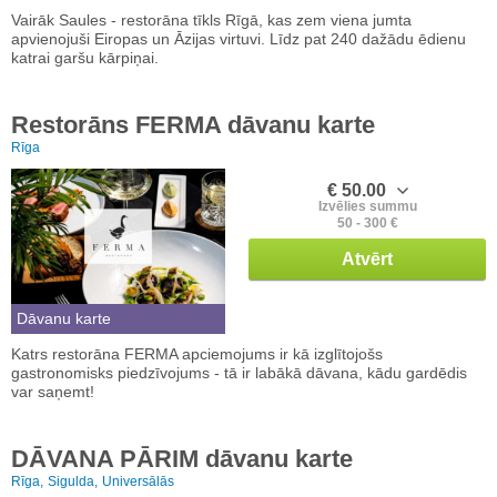
Vairāk Saules - restorāna tīkls Rīgā, kas zem viena jumta
apvienojuši Eiropas un Āzijas virtuvi. Līdz pat 240 dažādu ēdienu
katrai garšu kārpiņai.
Restorāns FERMA dāvanu karte
Rīga
€ 50.00
Izvēlies summu
50 - 300 €
Atvērt
Dāvanu karte
Katrs restorāna FERMA apciemojums ir kā izglītojošs
gastronomisks piedzīvojums - tā ir labākā dāvana, kādu gardēdis
var saņemt!
DĀVANA PĀRIM dāvanu karte
Rīga,
Sigulda,
Universālās