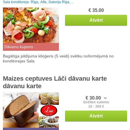
Sala konditoreja:
Rīga,
Alfa,
Galerija Rīga, ...
€ 35.00
Atvērt
Dāvanu kupons
Bagātīga pildījuma kliņģeris (5 veidi) svētku noformējumā no
konditorejas Sala
Maizes ceptuves Lāči dāvanu karte
dāvanu karte
€ 30.00
Izvēlies summu
10 - 300 €
Atvērt