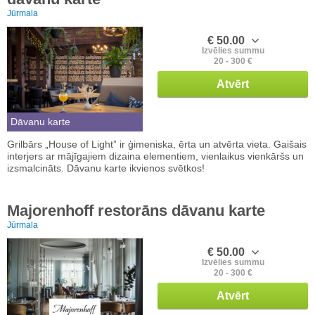
Jūrmala
€ 50.00
Izvēlies summu
20 - 300 €
Atvērt
Dāvanu karte
Grilbārs „House of Light” ir ģimeniska, ērta un atvērta vieta. Gaišais
interjers ar mājīgajiem dizaina elementiem, vienlaikus vienkāršs un
izsmalcināts. Dāvanu karte ikvienos svētkos!
Majorenhoff restorāns dāvanu karte
Jūrmala
€ 50.00
Izvēlies summu
20 - 300 €
Atvērt