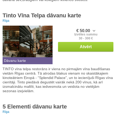
Tinto Vīna Telpa dāvanu karte
Rīga
€ 50.00
Izvēlies summu
30 - 300 €
Atvērt
Dāvanu karte
TINTO vīna telpa restorāns ir viena no pirmajām vīna baudīšanas
vietām Rīgas centrā. Tā atrodas blakus vienam no skaistākajiem
kinoteātriem Eiropā - “Splendid Palace”, un to iecienījuši Rīgas vīna
cienītāji. Tinto piedāvā degustēt vairāk nekā 200 vīnus, kā arī
izsmalcinātu maltīti, kas iedvesmota un veidota no vietējām
sezonas izejvielām.
5 Elementi dāvanu karte
Rīga