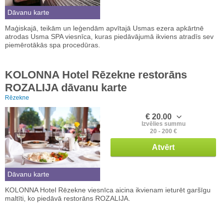
Dāvanu karte
Maģiskajā, teikām un leģendām apvītajā Usmas ezera apkārtnē
atrodas Usma SPA viesnīca, kuras piedāvājumā ikviens atradīs sev
piemērotākās spa procedūras.
KOLONNA Hotel Rēzekne restorāns
ROZALIJA dāvanu karte
Rēzekne
€ 20.00
Izvēlies summu
20 - 200 €
Atvērt
Dāvanu karte
KOLONNA Hotel Rēzekne viesnīca aicina ikvienam ieturēt garšīgu
maltīti, ko piedāvā restorāns ROZALIJA.