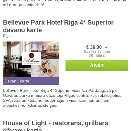
arī draugu sabiedrībā!
Bellevue Park Hotel Riga 4* Superior
dāvanu karte
Rīga
€ 30.00
Izvēlies summu
25 - 400 €
Atvērt
Dāvanu karte
Bellevue Park Hotel Riga 4* Superior viesnīca Pārdaugavā pie
Uzvaras parka ir miera oāze teju Rīgas centrā, kur, relaksējoties
SPA zonā un kādā no modernajiem viesnīcas numuriņiem,
atpūsties no ikdienas steigas.
House of Light - restorāns, grilbārs
dāvanu karte