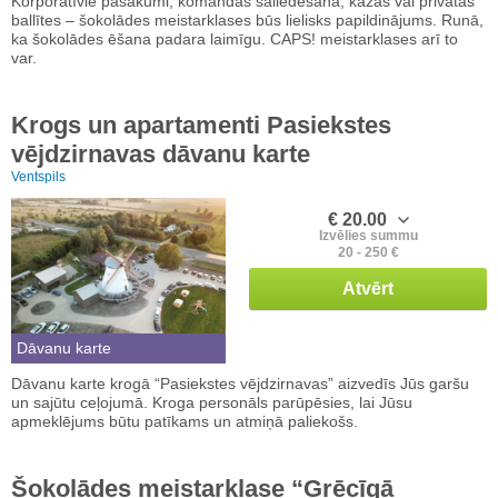
Korporatīvie pasākumi, komandas saliedēšana, kāzas vai privātās
ballītes – šokolādes meistarklases būs lielisks papildinājums. Runā,
ka šokolādes ēšana padara laimīgu. CAPS! meistarklases arī to
var.
Krogs un apartamenti Pasiekstes
vējdzirnavas dāvanu karte
Ventspils
€ 20.00
Izvēlies summu
20 - 250 €
Atvērt
Dāvanu karte
Dāvanu karte krogā “Pasiekstes vējdzirnavas” aizvedīs Jūs garšu
un sajūtu ceļojumā. Kroga personāls parūpēsies, lai Jūsu
apmeklējums būtu patīkams un atmiņā paliekošs.
Šokolādes meistarklase “Grēcīgā