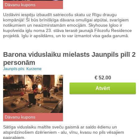
Dāvanu kupons
Uzdāvini iespēju izbaudīt satriecošu skatu uz Rīgu draugu
kompānijā! Šī būs brīnišķīga dāvana omulīgai atpūtai, svarīgiem
notikumiem un neaizmirstamām emocijām. Skyhouse Igloo ir
kupolveida iglu noma 23. stāva terasē jaunajā Filozofu Residence
projektā. Iglu ir apsildāms, un to var izmantot visa gada garumā.
Barona viduslaiku mielasts Jaunpils pilī 2
personām
Jaunpils pils:
Kurzeme
€ 52.00
Atvērt
Dāvanu kupons
Sātīga viduslaiku maltīte sveču gaismā ar saldo ēdienu un
atspirdzinošiem dzērieniem - alu, vīnu, kvasu no pils vēsajiem
pagrabiem.