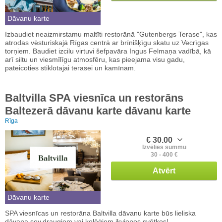
Dāvanu karte
Izbaudiet neaizmirstamu maltīti restorānā "Gutenbergs Terase", kas
atrodas vēsturiskajā Rīgas centrā ar brīnišķīgu skatu uz Vecrīgas
torņiem. Baudiet izcilu virtuvi šefpavāra Ingus Felmaņa vadībā, kā
arī siltu un viesmīlīgu atmosfēru, kas pieejama visu gadu,
pateicoties stiklotajai terasei un kamīnam.
Baltvilla SPA viesnīca un restorāns
Baltezerā dāvanu karte dāvanu karte
Rīga
€ 30.00
Izvēlies summu
30 - 400 €
Atvērt
Dāvanu karte
SPA viesnīcas un restorāna Baltvilla dāvanu karte būs lieliska
dāvana sev,draugiem vai kolēģiem ikvienos svētkos!