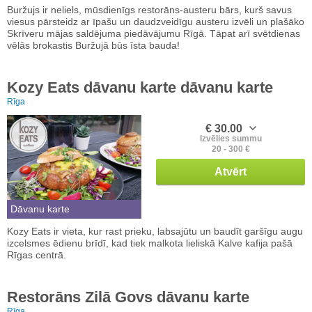
Buržujs ir neliels, mūsdienīgs restorāns-austeru bārs, kurš savus
viesus pārsteidz ar īpašu un daudzveidīgu austeru izvēli un plašāko
Skrīveru mājas saldējuma piedāvājumu Rīgā. Tāpat arī svētdienas
vēlās brokastis Buržujā būs īsta bauda!
Kozy Eats dāvanu karte dāvanu karte
Rīga
€ 30.00
Izvēlies summu
20 - 300 €
Atvērt
Dāvanu karte
Kozy Eats ir vieta, kur rast prieku, labsajūtu un baudīt garšīgu augu
izcelsmes ēdienu brīdī, kad tiek malkota lieliskā Kalve kafija pašā
Rīgas centrā.
Restorāns Zilā Govs dāvanu karte
Rīga