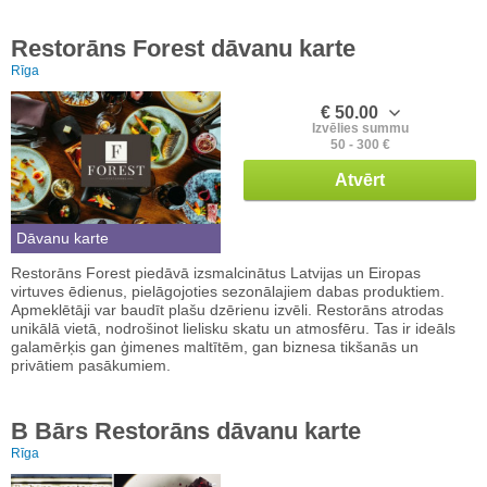
Restorāns Forest dāvanu karte
Rīga
€ 50.00
Izvēlies summu
50 - 300 €
Atvērt
Dāvanu karte
Restorāns Forest piedāvā izsmalcinātus Latvijas un Eiropas
virtuves ēdienus, pielāgojoties sezonālajiem dabas produktiem.
Apmeklētāji var baudīt plašu dzērienu izvēli. Restorāns atrodas
unikālā vietā, nodrošinot lielisku skatu un atmosfēru. Tas ir ideāls
galamērķis gan ģimenes maltītēm, gan biznesa tikšanās un
privātiem pasākumiem.
B Bārs Restorāns dāvanu karte
Rīga