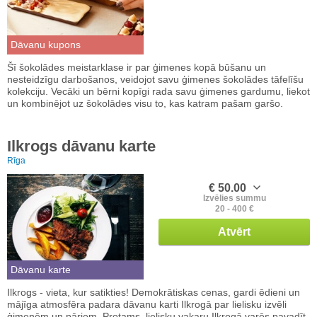
Dāvanu kupons
Šī šokolādes meistarklase ir par ģimenes kopā būšanu un
nesteidzīgu darbošanos, veidojot savu ģimenes šokolādes tāfelīšu
kolekciju. Vecāki un bērni kopīgi rada savu ģimenes gardumu, liekot
un kombinējot uz šokolādes visu to, kas katram pašam garšo.
Ilkrogs dāvanu karte
Rīga
€ 50.00
Izvēlies summu
20 - 400 €
Atvērt
Dāvanu karte
Ilkrogs - vieta, kur satikties! Demokrātiskas cenas, gardi ēdieni un
mājīga atmosfēra padara dāvanu karti Ilkrogā par lielisku izvēli
ģimenēm un pāriem. Protams, lielisku vakaru Ilkrogā varēs pavadīt