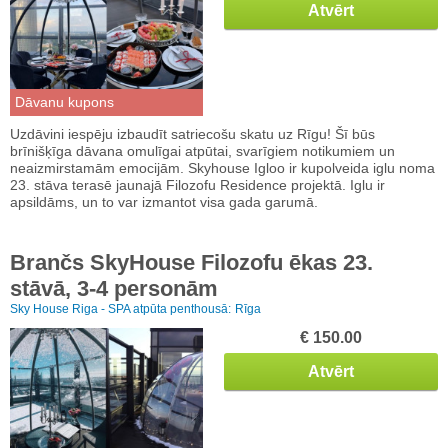
Atvērt
Dāvanu kupons
Uzdāvini iespēju izbaudīt satriecošu skatu uz Rīgu! Šī būs
brīnišķīga dāvana omulīgai atpūtai, svarīgiem notikumiem un
neaizmirstamām emocijām. Skyhouse Igloo ir kupolveida iglu noma
23. stāva terasē jaunajā Filozofu Residence projektā. Iglu ir
apsildāms, un to var izmantot visa gada garumā.
Brančs SkyHouse Filozofu ēkas 23.
stāvā, 3-4 personām
Sky House Riga - SPA atpūta penthousā:
Rīga
€ 150.00
Atvērt