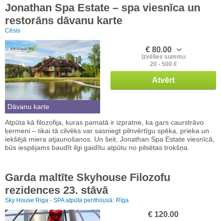
Jonathan Spa Estate – spa viesnīca un
restorāns dāvanu karte
Cēsis
€ 80.00
Izvēlies summu
20 - 500 €
Atvērt
Dāvanu karte
Atpūta kā filozofija, kuras pamatā ir izpratne, ka gars caurstrāvo
ķermeni – tikai tā cilvēks var sasniegt pilnvērtīgu spēka, prieka un
iekšējā miera atjaunošanos. Un šeit, Jonathan Spa Estate viesnīcā,
būs iespējams baudīt ilgi gaidītu atpūtu no pilsētas trokšņa.
Garda maltīte Skyhouse Filozofu
rezidences 23. stāvā
Sky House Riga - SPA atpūta penthousā:
Rīga
€ 120.00