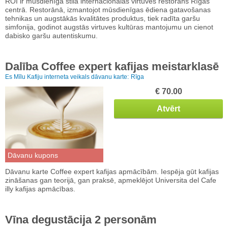
ROI ir mūsdienīga stila internacionālas virtuves restorāns Rīgas
centrā. Restorānā, izmantojot mūsdienīgas ēdiena gatavošanas
tehnikas un augstākās kvalitātes produktus, tiek radīta garšu
simfonija, godinot augstās virtuves kultūras mantojumu un cienot
dabisko garšu autentiskumu.
Dalība Coffee expert kafijas meistarklasē
Es Mīlu Kafiju interneta veikals dāvanu karte:
Rīga
€ 70.00
Atvērt
Dāvanu kupons
Dāvanu karte Coffee expert kafijas apmācībām. Iespēja gūt kafijas
zināšanas gan teorijā, gan praksē, apmeklējot Universita del Cafe
illy kafijas apmācības.
Vīna degustācija 2 personām