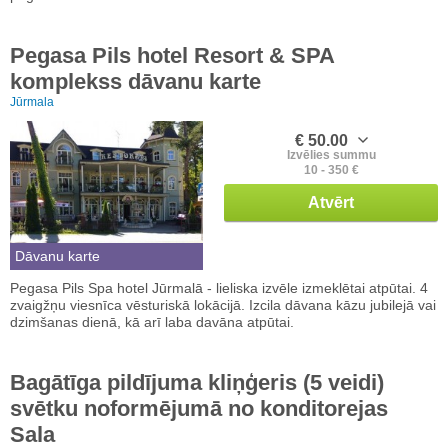
Pegasa Pils hotel Resort & SPA
komplekss dāvanu karte
Jūrmala
€ 50.00
Izvēlies summu
10 - 350 €
Atvērt
Dāvanu karte
Pegasa Pils Spa hotel Jūrmalā - lieliska izvēle izmeklētai atpūtai. 4
zvaigžņu viesnīca vēsturiskā lokācijā. Izcila dāvana kāzu jubilejā vai
dzimšanas dienā, kā arī laba davāna atpūtai.
Bagātīga pildījuma kliņģeris (5 veidi)
svētku noformējumā no konditorejas
Sala