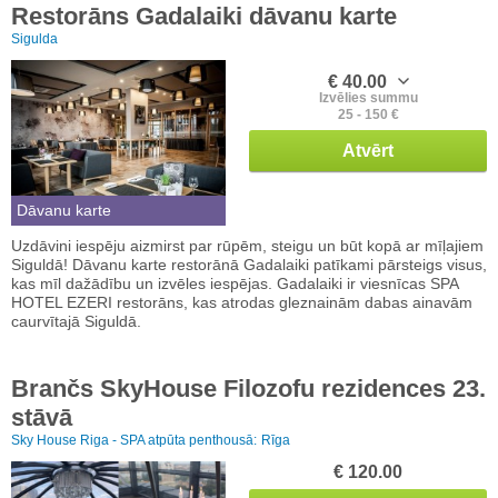
Restorāns Gadalaiki dāvanu karte
Sigulda
€ 40.00
Izvēlies summu
25 - 150 €
Atvērt
Dāvanu karte
Uzdāvini iespēju aizmirst par rūpēm, steigu un būt kopā ar mīļajiem
Siguldā! Dāvanu karte restorānā Gadalaiki patīkami pārsteigs visus,
kas mīl dažādību un izvēles iespējas. Gadalaiki ir viesnīcas SPA
HOTEL EZERI restorāns, kas atrodas gleznainām dabas ainavām
caurvītajā Siguldā.
Brančs SkyHouse Filozofu rezidences 23.
stāvā
Sky House Riga - SPA atpūta penthousā:
Rīga
€ 120.00