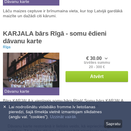
Dāvanu karte
Lāču maizes ceptuve ir brīnumaina vieta, kur top Latvijā gardākā
maizīte un dažādi citi kārumi.
KARJALA bārs Rīgā - somu ēdieni
dāvanu karte
Rīga
€ 30.00
Izvēlies summu
20 - 300 €
Atvērt
Dāvanu karte
Bārs KARJALA ir vienīgais somu bārs Rīgā! Somu bārs KARJALA
piedāvā izbaudīt garšīgus un sātīgus somu ēdienus.
✕
Lai nodrošinātu vislabāko fromme.lv lietošanas
pieredzi, šajā tīmekļa vietnē izmantojam sīkdatnes
(angļu val. "cookies").
Uzzināt vairāk.
Sapratu
Dāvanu karte restorānā ir lielisks veids, kā iepriecināt gardēdi
svētkos. Tā ir laba dāvana, kas var būt piemērota gan