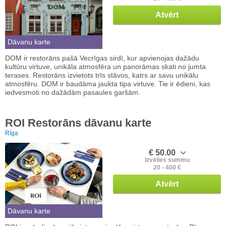
Atvērt
Dāvanu karte
DOM ir restorāns pašā Vecrīgas sirdī, kur apvienojas dažādu
kultūru virtuve, unikāla atmosfēra un panorāmas skati no jumta
terases. Restorāns izvietots trīs stāvos, katrs ar savu unikālu
atmosfēru. DOM ir baudāma jaukta tipa virtuve. Tie ir ēdieni, kas
iedvesmoti no dažādām pasaules garšām.
ROI Restorāns dāvanu karte
Rīga
€ 50.00
Izvēlies summu
20 - 400 €
Atvērt
Dāvanu karte