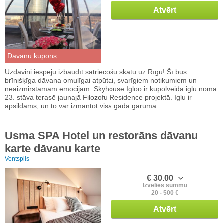
Atvērt
Dāvanu kupons
Uzdāvini iespēju izbaudīt satriecošu skatu uz Rīgu! Šī būs
brīnišķīga dāvana omulīgai atpūtai, svarīgiem notikumiem un
neaizmirstamām emocijām. Skyhouse Igloo ir kupolveida iglu noma
23. stāva terasē jaunajā Filozofu Residence projektā. Iglu ir
apsildāms, un to var izmantot visa gada garumā.
Usma SPA Hotel un restorāns dāvanu
karte dāvanu karte
Ventspils
€ 30.00
Izvēlies summu
20 - 500 €
Atvērt