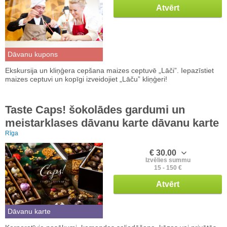
Atvērt
Dāvanu kupons
Ekskursija un kliņģera cepšana maizes ceptuvē „Lāči”. Iepazīstiet
maizes ceptuvi un kopīgi izveidojiet „Lāču” kliņģeri!
Taste Caps! šokolādes gardumi un
meistarklases dāvanu karte dāvanu karte
Rīga
€ 30.00
Izvēlies summu
15 - 150 €
Atvērt
Dāvanu karte