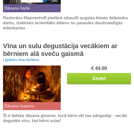
Dāvanu karte
Restorāns Majorenhoff piedāvā izbaudīt augstas klases šefpavāru
darbu, izvēloties iecienītāko ēdienu no pasaules daudzveidīgās
ēdienkartes.
Vīna un sulu degustācija vecākiem ar
bērniem alā sveču gaismā
Līgatnes vīna darītava:
€ 44.00
Atvērt
Dāvanu kupons
Šī ir lieliska dāvana ģimenei, kurā bērni vēl nav pilngadīgi - vecāki
degustēs vīnu, bet bērni sulas!