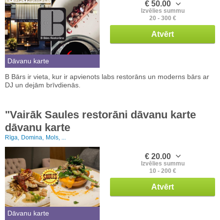
€ 50.00
Izvēlies summu
20 - 300 €
Atvērt
Dāvanu karte
B Bārs ir vieta, kur ir apvienots labs restorāns un moderns bārs ar
DJ un dejām brīvdienās.
"Vairāk Saules restorāni dāvanu karte
dāvanu karte
Rīga,
Domina,
Mols, ...
€ 20.00
Izvēlies summu
10 - 200 €
Atvērt
Dāvanu karte