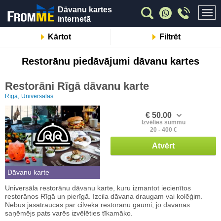
Dāvanu kartes
internetā
Kārtot
Filtrēt
Restorānu piedāvājumi dāvanu kartes
Restorāni Rīgā dāvanu karte
Rīga,
Universālās
€ 50.00
Izvēlies summu
20 - 400 €
Atvērt
Dāvanu karte
Universāla restorānu dāvanu karte, kuru izmantot iecienītos
restorānos Rīgā un pierīgā. Izcila dāvana draugam vai kolēģim.
Nebūs jāsatraucas par cilvēka restorānu gaumi, jo dāvanas
saņēmējs pats varēs izvēlēties tīkamāko.