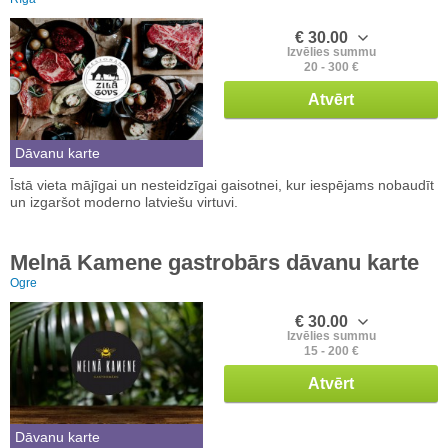
€ 30.00
Izvēlies summu
20 - 300 €
Atvērt
Dāvanu karte
Īstā vieta mājīgai un nesteidzīgai gaisotnei, kur iespējams nobaudīt
un izgaršot moderno latviešu virtuvi.
Melnā Kamene gastrobārs dāvanu karte
Ogre
€ 30.00
Izvēlies summu
15 - 200 €
Atvērt
Dāvanu karte