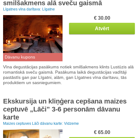
smilšakmens alā sveču gaismā
Līgatnes vīna darītava:
Līgatne
€ 30.00
Atvērt
Dāvanu kupons
Vīna degustācijas pasākums notiek smilšakmens klints Lustūzis alā
romantiskā sveču gaismā. Pasākuma laikā degustācijas vadītāji
pastāstīs gan par Līgatni, alām, gan Līgatnes vīna darītavu, tās
produktiem un sasniegumiem.
Ekskursija un kliņģera cepšana maizes
ceptuvē „Lāči” 3-6 personām dāvanu
karte
Maizes ceptuves Lāči dāvanu karte:
Vidzeme
€ 65.00