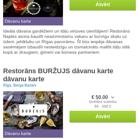
Atvērt
Dāvanu karte
Ideāla dāvana gardēžiem un itāļu virtuves cienītājiem! Restorāns
Naples aicina baudīt neaizmirstamu vakaru ar burvīgu skatu uz
ūdeni, jahtklubu un Rīgas panorāmu. Šī būs iespēja dāvanas
saņēmējam izbaudīt nesteidzīgu un izsmalcinātu maltīti itāļu stilā
kopā ar draugiem, ģimeni vai biznesa partneriem.
Restorāns BURŽUJS dāvanu karte
dāvanu karte
Rīga,
Berga Bazārs
€ 50.00
Izvēlies summu
50 - 300 €
Atvērt
Dāvanu karte