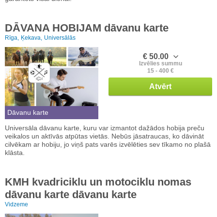
DĀVANA HOBIJAM dāvanu karte
Rīga,
Ķekava,
Universālās
€ 50.00
Izvēlies summu
15 - 400 €
Atvērt
Dāvanu karte
Universāla dāvanu karte, kuru var izmantot dažādos hobija preču
veikalos un aktīvās atpūtas vietās. Nebūs jāsatraucas, ko dāvināt
cilvēkam ar hobiju, jo viņš pats varēs izvēlēties sev tīkamo no plašā
klāsta.
KMH kvadriciklu un motociklu nomas
dāvanu karte dāvanu karte
Vidzeme