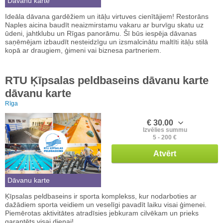
Dāvanu karte
Ideāla dāvana gardēžiem un itāļu virtuves cienītājiem! Restorāns
Naples aicina baudīt neaizmirstamu vakaru ar burvīgu skatu uz
ūdeni, jahtklubu un Rīgas panorāmu. Šī būs iespēja dāvanas
saņēmējam izbaudīt nesteidzīgu un izsmalcinātu maltīti itāļu stilā
kopā ar draugiem, ģimeni vai biznesa partneriem.
RTU Ķīpsalas peldbaseins dāvanu karte
dāvanu karte
Rīga
€ 30.00
Izvēlies summu
5 - 200 €
Atvērt
Dāvanu karte
Ķīpsalas peldbaseins ir sporta komplekss, kur nodarboties ar
dažādiem sporta veidiem un veselīgi pavadīt laiku visai ģimenei.
Piemērotas aktivitātes atradīsies jebkuram cilvēkam un prieks
garantēts visai dienai!