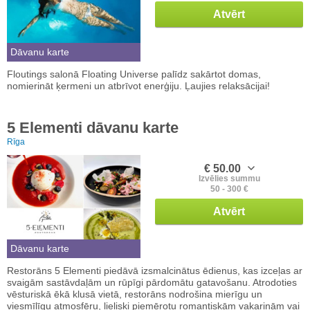
Atvērt
Dāvanu karte
Floutings salonā Floating Universe palīdz sakārtot domas,
nomierināt ķermeni un atbrīvot enerģiju. Ļaujies relaksācijai!
5 Elementi dāvanu karte
Rīga
€ 50.00
Izvēlies summu
50 - 300 €
Atvērt
Dāvanu karte
Restorāns 5 Elementi piedāvā izsmalcinātus ēdienus, kas izceļas ar
svaigām sastāvdaļām un rūpīgi pārdomātu gatavošanu. Atrodoties
vēsturiskā ēkā klusā vietā, restorāns nodrošina mierīgu un
viesmīlīgu atmosfēru, lieliski piemērotu romantiskām vakariņām vai