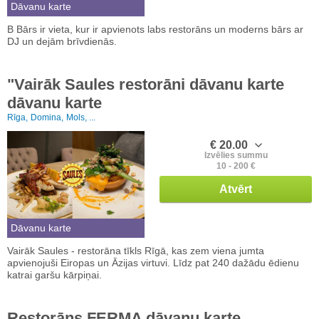
Dāvanu karte
B Bārs ir vieta, kur ir apvienots labs restorāns un moderns bārs ar
DJ un dejām brīvdienās.
"Vairāk Saules restorāni dāvanu karte
dāvanu karte
Rīga,
Domina,
Mols, ...
€ 20.00
Izvēlies summu
10 - 200 €
Atvērt
Dāvanu karte
Vairāk Saules - restorāna tīkls Rīgā, kas zem viena jumta
apvienojuši Eiropas un Āzijas virtuvi. Līdz pat 240 dažādu ēdienu
katrai garšu kārpiņai.
Restorāns FERMA dāvanu karte