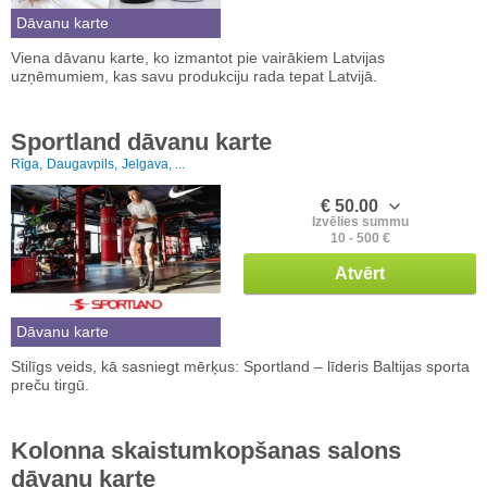
Dāvanu karte
Viena dāvanu karte, ko izmantot pie vairākiem Latvijas
uzņēmumiem, kas savu produkciju rada tepat Latvijā.
Sportland dāvanu karte
Rīga,
Daugavpils,
Jelgava, ...
€ 50.00
Izvēlies summu
10 - 500 €
Atvērt
Dāvanu karte
Stilīgs veids, kā sasniegt mērķus: Sportland – līderis Baltijas sporta
preču tirgū.
Kolonna skaistumkopšanas salons
dāvanu karte