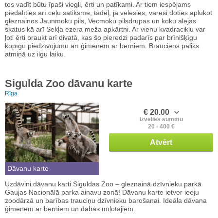
tos vadīt būtu īpaši viegli, ērti un patīkami. Ar tiem iespējams
piedalīties arī ceļu satiksmē, tādēļ, ja vēlēsies, varēsi doties aplūkot
gleznainos Jaunmoku pils, Vecmoku pilsdrupas un koku alejas
skatus kā arī Sekļa ezera meža apkārtni. Ar vienu kvadraciklu var
ļoti ērti braukt arī divatā, kas šo pieredzi padarīs par brīnišķīgu
kopīgu piedzīvojumu arī ģimenēm ar bērniem. Brauciens paliks
atmiņā uz ilgu laiku.
Sigulda Zoo dāvanu karte
Rīga
€ 20.00
Izvēlies summu
20 - 400 €
Atvērt
Dāvanu karte
Uzdāvini dāvanu karti Siguldas Zoo – gleznainā dzīvnieku parkā
Gaujas Nacionālā parka ainavu zonā! Dāvanu karte ietver ieeju
zoodārzā un barības trauciņu dzīvnieku barošanai. Ideāla dāvana
ģimenēm ar bērniem un dabas mīļotājiem.