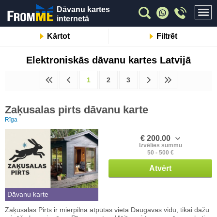
Dāvanu kartes
internetā
Kārtot
Filtrēt
Elektroniskās dāvanu kartes Latvijā
1
2
3
Zaķusalas pirts dāvanu karte
Rīga
€ 200.00
Izvēlies summu
50 - 500 €
Atvērt
Dāvanu karte
Zaķusalas Pirts ir mierpilna atpūtas vieta Daugavas vidū, tikai dažu