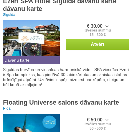
Ezeri SPA Hotel Siguldā dāvanu karte
dāvanu karte
Sigulda
€ 30.00
Izvēlies summu
15 - 300 €
Atvērt
Dāvanu karte
Siguldas burvība un viesnīcas harmoniskā vide - SPA viesnīca Ezeri
ir Spa komplekss, kas piedāvā 30 labiekārtotas un skaistas istabas
brīnišķīgai atpūtai. Uzdāvini iespēju aizmirst par rūpēm, steigu un
būt kopā ar mīļajiem!
Floating Universe salons dāvanu karte
Rīga
€ 50.00
Izvēlies summu
50 - 500 €