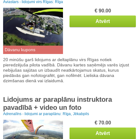
Aviastars - lidojumi virs Rīgas:
Rīga
€ 90.00
Atvērt
Dāvanu kupons
20 minūšu garš lidojums ar deltaplānu virs Rīgas notiek
pieredzējuša pilota vadībā. Dāvanu kartes saņēmējs varēs izjust
nebijušas sajūtas un izbaudīt neatkārtojamus skatus, kurus
piedāvās gan nofotografēt, gan nofilmēt. Lieliska dāvana
dzimšanas dienā vai izlaidumā.
Lidojums ar paraplānu instruktora
pavadībā + video un foto
Adrenalīns - lidojumi ar paraplānu:
Rīga,
Jēkabpils
€ 70.00
Atvērt