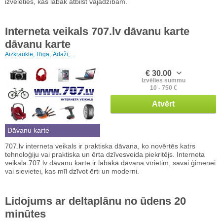
izvēlēties, kas labāk atbilst vajadzībām.
Interneta veikals 707.lv dāvanu karte
dāvanu karte
Aizkraukle,
Rīga,
Ādaži, ...
€ 30.00
Izvēlies summu
10 - 750 €
Atvērt
Dāvanu karte
707.lv interneta veikals ir praktiska dāvana, ko novērtēs katrs
tehnoloģiju vai praktiska un ērta dzīvesveida piekritējs. Interneta
veikala 707.lv dāvanu karte ir labākā dāvana vīrietim, savai ģimenei
vai sievietei, kas mīl dzīvot ērti un moderni.
Lidojums ar deltaplānu no ūdens 20
minūtes