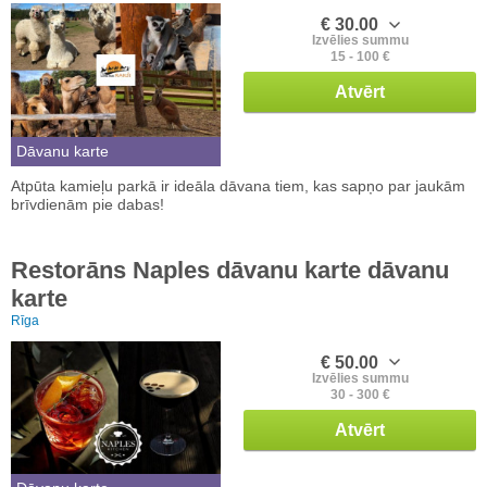
€ 30.00
Izvēlies summu
15 - 100 €
Atvērt
Dāvanu karte
Atpūta kamieļu parkā ir ideāla dāvana tiem, kas sapņo par jaukām
brīvdienām pie dabas!
Restorāns Naples dāvanu karte dāvanu
karte
Rīga
€ 50.00
Izvēlies summu
30 - 300 €
Atvērt