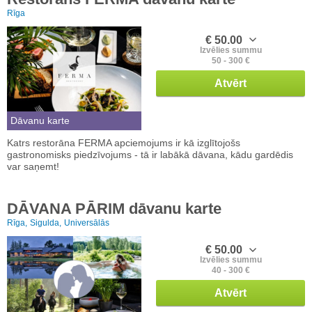
Rīga
€ 50.00
Izvēlies summu
50 - 300 €
Atvērt
Dāvanu karte
Katrs restorāna FERMA apciemojums ir kā izglītojošs
gastronomisks piedzīvojums - tā ir labākā dāvana, kādu gardēdis
var saņemt!
DĀVANA PĀRIM dāvanu karte
Rīga,
Sigulda,
Universālās
€ 50.00
Izvēlies summu
40 - 300 €
Atvērt