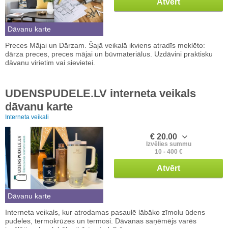
Atvērt
Dāvanu karte
Preces Mājai un Dārzam. Šajā veikalā ikviens atradīs meklēto:
dārza preces, preces mājai un būvmateriālus. Uzdāvini praktisku
dāvanu virietim vai sievietei.
UDENSPUDELE.LV interneta veikals
dāvanu karte
Interneta veikali
€ 20.00
Izvēlies summu
10 - 400 €
Atvērt
Dāvanu karte
Interneta veikals, kur atrodamas pasaulē lābāko zīmolu ūdens
pudeles, termokrūzes un termosi. Dāvanas saņēmējs varēs