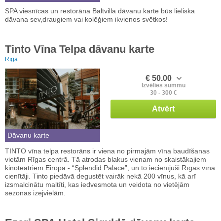
SPA viesnīcas un restorāna Baltvilla dāvanu karte būs lieliska
dāvana sev,draugiem vai kolēģiem ikvienos svētkos!
Tinto Vīna Telpa dāvanu karte
Rīga
€ 50.00
Izvēlies summu
30 - 300 €
Atvērt
Dāvanu karte
TINTO vīna telpa restorāns ir viena no pirmajām vīna baudīšanas
vietām Rīgas centrā. Tā atrodas blakus vienam no skaistākajiem
kinoteātriem Eiropā - “Splendid Palace”, un to iecienījuši Rīgas vīna
cienītāji. Tinto piedāvā degustēt vairāk nekā 200 vīnus, kā arī
izsmalcinātu maltīti, kas iedvesmota un veidota no vietējām
sezonas izejvielām.