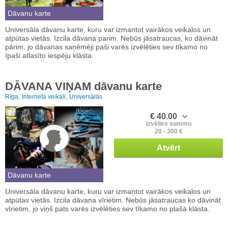
Dāvanu karte
Universāla dāvanu karte, kuru var izmantot vairākos veikalos un
atpūtas vietās. Izcila dāvana parim. Nebūs jāsatraucas, ko dāvināt
pārim, jo dāvanas saņēmēji paši varēs izvēlēties sev tīkamo no
īpaši atlasīto iespēju klāsta.
DĀVANA VIŅAM dāvanu karte
Rīga,
Interneta veikali,
Universālās
€ 40.00
Izvēlies summu
20 - 300 €
Atvērt
Dāvanu karte
Universāla dāvanu karte, kuru var izmantot vairākos veikalos un
atpūtas vietās. Izcila dāvana vīrietim. Nebūs jāsatraucas ko dāvināt
vīrietim, jo viņš pats varēs izvēlēties sev tīkamo no plašā klāsta.