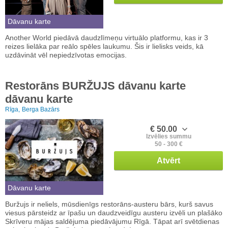
Dāvanu karte
Another World piedāvā daudzlīmeņu virtuālo platformu, kas ir 3
reizes lielāka par reālo spēles laukumu. Šis ir lielisks veids, kā
uzdāvināt vēl nepiedzīvotas emocijas.
Restorāns BURŽUJS dāvanu karte
dāvanu karte
Rīga,
Berga Bazārs
€ 50.00
Izvēlies summu
50 - 300 €
Atvērt
Dāvanu karte
Buržujs ir neliels, mūsdienīgs restorāns-austeru bārs, kurš savus
viesus pārsteidz ar īpašu un daudzveidīgu austeru izvēli un plašāko
Skrīveru mājas saldējuma piedāvājumu Rīgā. Tāpat arī svētdienas