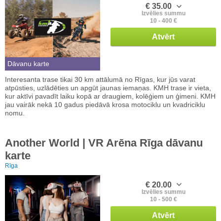
€ 35.00
Izvēlies summu
10 - 400 €
Atvērt
Dāvanu karte
Interesanta trase tikai 30 km attālumā no Rīgas, kur jūs varat
atpūsties, uzlādēties un apgūt jaunas iemaņas. KMH trase ir vieta,
kur aktīvi pavadīt laiku kopā ar draugiem, kolēģiem un ģimeni. KMH
jau vairāk nekā 10 gadus piedāvā krosa motociklu un kvadriciklu
nomu.
Another World | VR Arēna Rīga dāvanu
karte
Rīga
€ 20.00
Izvēlies summu
10 - 500 €
Atvērt