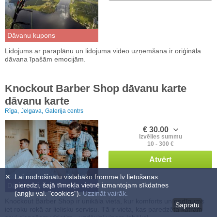
Dāvanu kupons
Lidojums ar paraplānu un lidojuma video uzņemšana ir oriģināla
dāvana īpašām emocijām.
Knockout Barber Shop dāvanu karte
dāvanu karte
Rīga,
Jelgava,
Galerija centrs
€ 30.00
Izvēlies summu
10 - 300 €
Atvērt
✕
Lai nodrošinātu vislabāko fromme.lv lietošanas
pieredzi, šajā tīmekļa vietnē izmantojam sīkdatnes
Dāvanu karte
(angļu val. "cookies").
Uzzināt vairāk.
Knockout Barber Shop ir unikāla vieta, kur komforts un godīgums
Sapratu
iet roku rokā ar lielisku servisu. Tā ir vieta, kas paredzēta katram