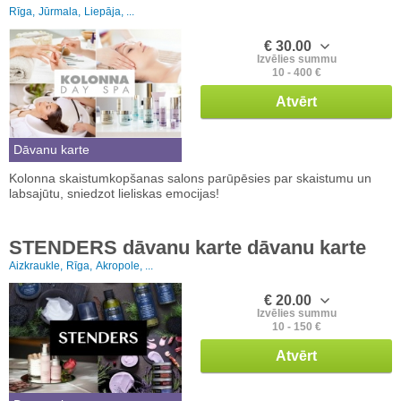
Rīga,
Jūrmala,
Liepāja, ...
€ 30.00
Izvēlies summu
10 - 400 €
Atvērt
Dāvanu karte
Kolonna skaistumkopšanas salons parūpēsies par skaistumu un
labsajūtu, sniedzot lieliskas emocijas!
STENDERS dāvanu karte dāvanu karte
Aizkraukle,
Rīga,
Akropole, ...
€ 20.00
Izvēlies summu
10 - 150 €
Atvērt