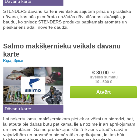
Dāvanu karte
STENDERS dāvanu karte ir vienlaikus sajūtām pilna un praktiska
dāvana, kas būs piemērota dažādās dāvināšanas situācijās, jo
baudu, ko sniedz STENDERS produktu patīkamais aromāts un
pieskāriens ādai, novērtē daudzi.
Salmo makšķernieku veikals dāvanu
karte
Rīga,
Spice
€ 30.00
Izvēlies summu
10 - 500 €
Atvērt
Dāvanu karte
Lai noķertu lomu, makšķerniekam pietiek ar vēlmi un pieredzi, bet,
lai atpūta pie dabas būtu patīkama, liela nozīme ir arī aprīkojumam
un inventāram. Salmo produkcijas klāstā ikviens atradīs savām
vajadzībām un prasmēm piemērotāko aprīkojumu, lai tas būtu
kaislīgs makšķernieks vai svētdienas atpūtas baudītājs.