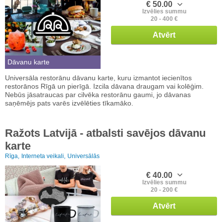
€ 50.00
Izvēlies summu
20 - 400 €
Atvērt
Dāvanu karte
Universāla restorānu dāvanu karte, kuru izmantot iecienītos
restorānos Rīgā un pierīgā. Izcila dāvana draugam vai kolēģim.
Nebūs jāsatraucas par cilvēka restorānu gaumi, jo dāvanas
saņēmējs pats varēs izvēlēties tīkamāko.
Ražots Latvijā - atbalsti savējos dāvanu
karte
Rīga,
Interneta veikali,
Universālās
€ 40.00
Izvēlies summu
20 - 200 €
Atvērt