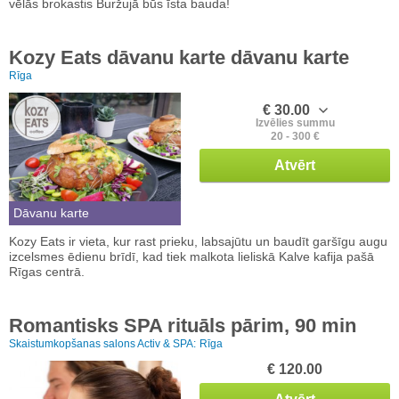
vēlās brokastis Buržujā būs īsta bauda!
Kozy Eats dāvanu karte dāvanu karte
Rīga
€ 30.00
Izvēlies summu
20 - 300 €
Atvērt
Dāvanu karte
Kozy Eats ir vieta, kur rast prieku, labsajūtu un baudīt garšīgu augu
izcelsmes ēdienu brīdī, kad tiek malkota lieliskā Kalve kafija pašā
Rīgas centrā.
Romantisks SPA rituāls pārim, 90 min
Skaistumkopšanas salons Activ & SPA:
Rīga
€ 120.00