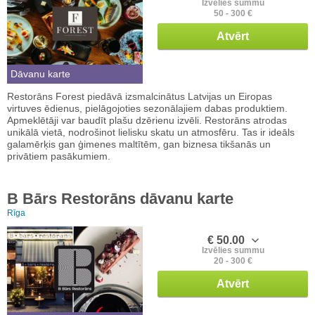
Izvēlies summu
50 - 300 €
Atvērt
Dāvanu karte
Restorāns Forest piedāvā izsmalcinātus Latvijas un Eiropas
virtuves ēdienus, pielāgojoties sezonālajiem dabas produktiem.
Apmeklētāji var baudīt plašu dzērienu izvēli. Restorāns atrodas
unikālā vietā, nodrošinot lielisku skatu un atmosfēru. Tas ir ideāls
galamērķis gan ģimenes maltītēm, gan biznesa tikšanās un
privātiem pasākumiem.
B Bārs Restorāns dāvanu karte
Rīga
€ 50.00
Izvēlies summu
20 - 300 €
Atvērt