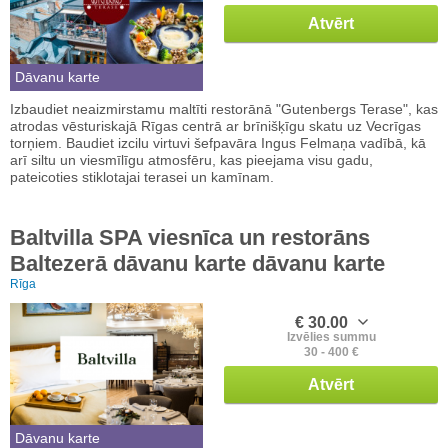
Atvērt
Dāvanu karte
Izbaudiet neaizmirstamu maltīti restorānā "Gutenbergs Terase", kas
atrodas vēsturiskajā Rīgas centrā ar brīnišķīgu skatu uz Vecrīgas
torņiem. Baudiet izcilu virtuvi šefpavāra Ingus Felmaņa vadībā, kā
arī siltu un viesmīlīgu atmosfēru, kas pieejama visu gadu,
pateicoties stiklotajai terasei un kamīnam.
Baltvilla SPA viesnīca un restorāns
Baltezerā dāvanu karte dāvanu karte
Rīga
€ 30.00
Izvēlies summu
30 - 400 €
Atvērt
Dāvanu karte