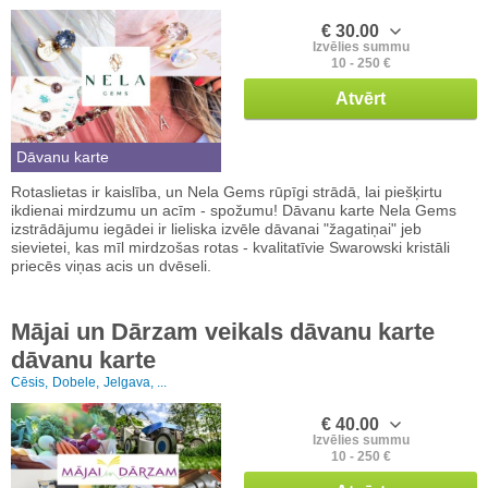
€ 30.00
Izvēlies summu
10 - 250 €
Atvērt
Dāvanu karte
Rotaslietas ir kaislība, un Nela Gems rūpīgi strādā, lai piešķirtu
ikdienai mirdzumu un acīm - spožumu! Dāvanu karte Nela Gems
izstrādājumu iegādei ir lieliska izvēle dāvanai "žagatiņai" jeb
sievietei, kas mīl mirdzošas rotas - kvalitatīvie Swarowski kristāli
priecēs viņas acis un dvēseli.
Mājai un Dārzam veikals dāvanu karte
dāvanu karte
Cēsis,
Dobele,
Jelgava, ...
€ 40.00
Izvēlies summu
10 - 250 €