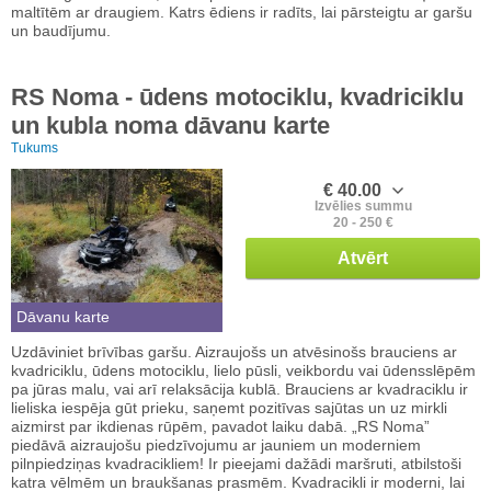
maltītēm ar draugiem. Katrs ēdiens ir radīts, lai pārsteigtu ar garšu
un baudījumu.
RS Noma - ūdens motociklu, kvadriciklu
un kubla noma dāvanu karte
Tukums
€ 40.00
Izvēlies summu
20 - 250 €
Atvērt
Dāvanu karte
Uzdāviniet brīvības garšu. Aizraujošs un atvēsinošs brauciens ar
kvadriciklu, ūdens motociklu, lielo pūsli, veikbordu vai ūdensslēpēm
pa jūras malu, vai arī relaksācija kublā. Brauciens ar kvadraciklu ir
lieliska iespēja gūt prieku, saņemt pozitīvas sajūtas un uz mirkli
aizmirst par ikdienas rūpēm, pavadot laiku dabā. „RS Noma”
piedāvā aizraujošu piedzīvojumu ar jauniem un moderniem
pilnpiedziņas kvadracikliem! Ir pieejami dažādi maršruti, atbilstoši
katra vēlmēm un braukšanas prasmēm. Kvadracikli ir moderni, lai