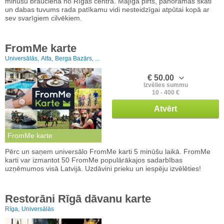
minūšu braucienā no Rīgas centra. Mājīga pirts, panorāmas skati
un dabas tuvums rada patīkamu vidi nesteidzīgai atpūtai kopā ar
sev svarīgiem cilvēkiem.
FromMe karte
Universālās,
Alfa,
Berga Bazārs, ...
€ 50.00
Izvēlies summu
10 - 400 €
Atvērt
FromMe karte
Pērc un saņem universālo FromMe karti 5 minūšu laikā. FromMe
karti var izmantot 50 FromMe populārākajos sadarbības
uzņēmumos visā Latvijā. Uzdāvini prieku un iespēju izvēlēties!
Restorāni Rīgā dāvanu karte
Rīga,
Universālās