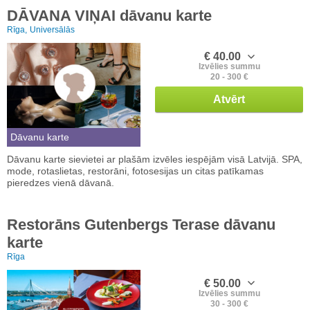
DĀVANA VIŅAI dāvanu karte
Rīga,
Universālās
€ 40.00
Izvēlies summu
20 - 300 €
Atvērt
Dāvanu karte
Dāvanu karte sievietei ar plašām izvēles iespējām visā Latvijā. SPA,
mode, rotaslietas, restorāni, fotosesijas un citas patīkamas
pieredzes vienā dāvanā.
Restorāns Gutenbergs Terase dāvanu
karte
Rīga
€ 50.00
Izvēlies summu
30 - 300 €