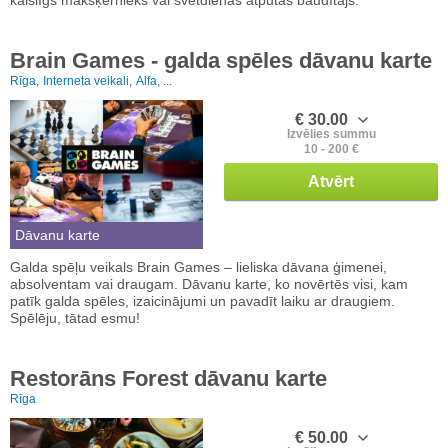
Brain Games - galda spēles dāvanu karte
Rīga,
Interneta veikali,
Alfa, ...
€ 30.00
Izvēlies summu
10 - 200 €
Atvērt
Dāvanu karte
Galda spēļu veikals Brain Games – lieliska dāvana ģimenei,
absolventam vai draugam. Dāvanu karte, ko novērtēs visi, kam
patīk galda spēles, izaicinājumi un pavadīt laiku ar draugiem.
Spēlēju, tātad esmu!
Restorāns Forest dāvanu karte
Rīga
€ 50.00