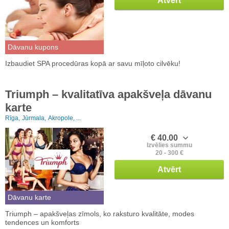
Atvērt
Dāvanu kupons
Izbaudiet SPA procedūras kopā ar savu mīļoto cilvēku!
Triumph – kvalitatīva apakšveļa dāvanu
karte
Rīga,
Jūrmala,
Akropole, ...
€ 40.00
Izvēlies summu
20 - 300 €
Atvērt
Dāvanu karte
Triumph – apakšveļas zīmols, ko raksturo kvalitāte, modes
tendences un komforts