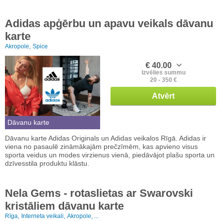
Adidas apģērbu un apavu veikals dāvanu
karte
Akropole,
Spice
€ 40.00
Izvēlies summu
20 - 350 €
Atvērt
Dāvanu karte
Dāvanu karte Adidas Originals un Adidas veikalos Rīgā. Adidas ir
viena no pasaulē zināmākajām prečzīmēm, kas apvieno visus
sporta veidus un modes virzienus vienā, piedāvājot plašu sporta un
dzīvesstila produktu klāstu.
Nela Gems - rotaslietas ar Swarovski
kristāliem dāvanu karte
Rīga,
Interneta veikali,
Akropole, ...