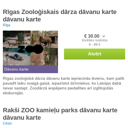
Rīgas Zooloģiskais dārza dāvanu karte
dāvanu karte
Rīga
€ 30.00
Izvēlies summu
6 - 99 €
Atvērt
Dāvanu karte
Rīgas zooloģiskā dārza dāvanu karte iepriecinās ikvienu, kam patīk
pavadīt laiku svaigā gaisā, iepazīstot dzīvniekus, ko Latvijas dabā
nevar sastapt. Zoodārzā iespējams piedalīties arī izglītojošās
ekskursijās.
Rakši ZOO kamieļu parks dāvanu karte
dāvanu karte
Cēsis