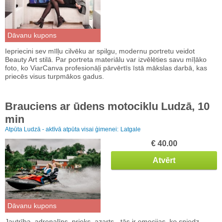
Dāvanu kupons
Iepriecini sev mīlļu cilvēku ar spilgu, modernu portretu veidot
Beauty Art stilā. Par portreta materiālu var izvēlēties savu mīļāko
foto, ko ViarCanva profesionāļi pārvērtīs īstā mākslas darbā, kas
priecēs visus turpmākos gadus.
Brauciens ar ūdens motociklu Ludzā, 10
min
Atpūta Ludzā - aktīvā atpūta visai ģimenei:
Latgale
€ 40.00
Atvērt
Dāvanu kupons
Jautrība, adrenalīns, prieks, azarts - tās ir emocijas, ko sniedz