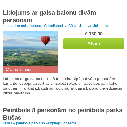
Lidojums ar gaisa balonu divām
personām
Lidojumi ar gaisa balonu - GaisaBaloni.lv:
Cēsis,
Jelgava,
Jēkabpils, ...
€ 330.00
Atvērt
Dāvanu kupons
Lidojums ar gaisa balonu - tā ir lieliska atpūta divām personām.
Izmanto iespēju aizvērt acis, izplest rokas un pacelties pāri koku
galotnēm. Turklāt izbaudi šo lidojumu ar gaisa balonu pieredzējuša
pilota pavadībā.
Peintbols 8 personām no peintbola parka
Bušas
Bušas – peintbola parks un kempings:
Vidzeme