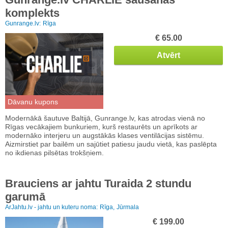
komplekts
Gunrange.lv:
Rīga
€ 65.00
Atvērt
Dāvanu kupons
Modernākā šautuve Baltijā, Gunrange.lv, kas atrodas vienā no
Rīgas vecākajiem bunkuriem, kurš restaurēts un aprīkots ar
modernāko interjeru un augstākās klases ventilācijas sistēmu.
Aizmirstiet par bailēm un sajūtiet patiesu jaudu vietā, kas paslēpta
no ikdienas pilsētas trokšņiem.
Brauciens ar jahtu Turaida 2 stundu
garumā
ArJahtu.lv - jahtu un kuteru noma:
Rīga,
Jūrmala
€ 199.00