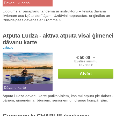
Dāvanu kupons
Lidojums ar paraplānu tandēmā ar instruktoru – lieliska dāvana
ikvienam asu izjūtu cienītājam. Uzdāvini neparastas, oriģinālas un
izklaidējošas dāvanas ar Fromme.lv!
Atpūta Ludzā - aktīvā atpūta visai ģimenei
dāvanu karte
Latgale
€ 50.00
Izvēlies summu
10 - 300 €
Atvērt
Dāvanu karte
Atpūta Ludzā dāvanu karte patiks visiem, kas mīl atpūtu pie dabas -
pāriem, ģimenēm ar bērniem, senioriem un draugu kompānijām.
Gunrange.lv CHARLIE šaušanas