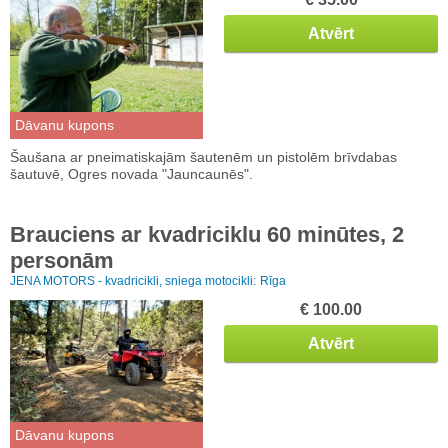
Atvērt
Dāvanu kupons
Šaušana ar pneimatiskajām šautenēm un pistolēm brīvdabas
šautuvē, Ogres novada "Jauncaunēs".
Brauciens ar kvadriciklu 60 minūtes, 2
personām
JENA MOTORS - kvadricikli, sniega motocikli:
Rīga
€ 100.00
Atvērt
Dāvanu kupons