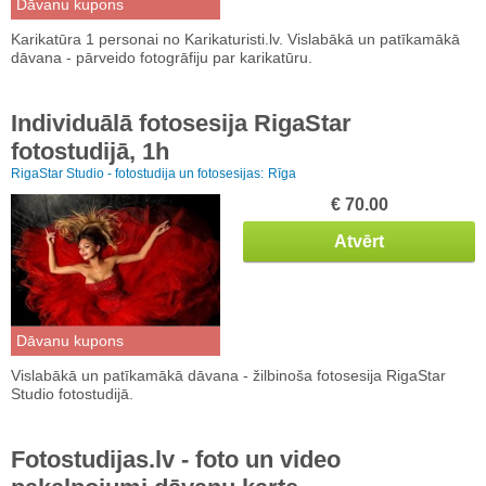
Dāvanu kupons
Karikatūra 1 personai no Karikaturisti.lv. Vislabākā un patīkamākā
dāvana - pārveido fotogrāfiju par karikatūru.
Individuālā fotosesija RigaStar
fotostudijā, 1h
RigaStar Studio - fotostudija un fotosesijas:
Rīga
€ 70.00
Atvērt
Dāvanu kupons
Vislabākā un patīkamākā dāvana - žilbinoša fotosesija RigaStar
Studio fotostudijā.
Fotostudijas.lv - foto un video