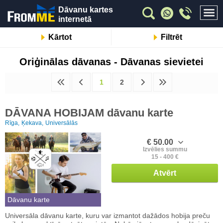
Dāvanu kartes
internetā
Kārtot
Filtrēt
Oriģinālas dāvanas - Dāvanas sievietei
1
2
DĀVANA HOBIJAM dāvanu karte
Rīga,
Ķekava,
Universālās
€ 50.00
Izvēlies summu
15 - 400 €
Atvērt
Dāvanu karte
Universāla dāvanu karte, kuru var izmantot dažādos hobija preču