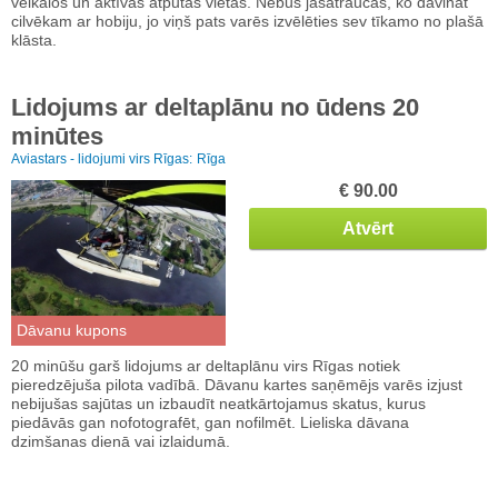
veikalos un aktīvās atpūtas vietās. Nebūs jāsatraucas, ko dāvināt
cilvēkam ar hobiju, jo viņš pats varēs izvēlēties sev tīkamo no plašā
klāsta.
Lidojums ar deltaplānu no ūdens 20
minūtes
Aviastars - lidojumi virs Rīgas:
Rīga
€ 90.00
Atvērt
Dāvanu kupons
20 minūšu garš lidojums ar deltaplānu virs Rīgas notiek
pieredzējuša pilota vadībā. Dāvanu kartes saņēmējs varēs izjust
nebijušas sajūtas un izbaudīt neatkārtojamus skatus, kurus
piedāvās gan nofotografēt, gan nofilmēt. Lieliska dāvana
dzimšanas dienā vai izlaidumā.