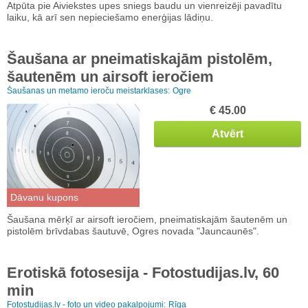
Atpūta pie Aiviekstes upes sniegs baudu un vienreizēji pavadītu
laiku, kā arī sen nepieciešamo enerģijas lādiņu.
Šaušana ar pneimatiskajām pistolēm,
šautenēm un airsoft ieročiem
Šaušanas un metamo ieroču meistarklases:
Ogre
€ 45.00
Atvērt
Dāvanu kupons
Šaušana mērķī ar airsoft ieročiem, pneimatiskajām šautenēm un
pistolēm brīvdabas šautuvē, Ogres novada "Jauncaunēs".
Erotiskā fotosesija - Fotostudijas.lv, 60
min
Fotostudijas.lv - foto un video pakalpojumi:
Rīga