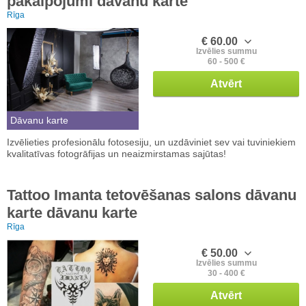
pakalpojumi dāvanu karte
Rīga
€ 60.00
Izvēlies summu
60 - 500 €
Atvērt
Dāvanu karte
Izvēlieties profesionālu fotosesiju, un uzdāviniet sev vai tuviniekiem
kvalitatīvas fotogrāfijas un neaizmirstamas sajūtas!
Tattoo Imanta tetovēšanas salons dāvanu
karte dāvanu karte
Rīga
€ 50.00
Izvēlies summu
30 - 400 €
Atvērt