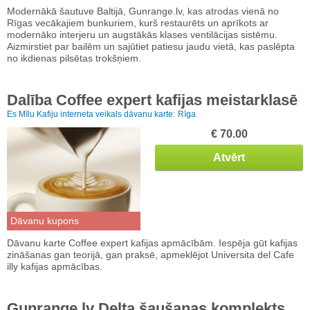
Modernākā šautuve Baltijā, Gunrange.lv, kas atrodas vienā no
Rīgas vecākajiem bunkuriem, kurš restaurēts un aprīkots ar
modernāko interjeru un augstākās klases ventilācijas sistēmu.
Aizmirstiet par bailēm un sajūtiet patiesu jaudu vietā, kas paslēpta
no ikdienas pilsētas trokšņiem.
Dalība Coffee expert kafijas meistarklasē
Es Mīlu Kafiju interneta veikals dāvanu karte:
Rīga
€ 70.00
Atvērt
Dāvanu kupons
Dāvanu karte Coffee expert kafijas apmācībām. Iespēja gūt kafijas
zināšanas gan teorijā, gan praksē, apmeklējot Universita del Cafe
illy kafijas apmācības.
Gunrange.lv Delta šaušanas komplekts