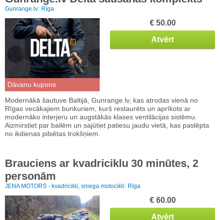
Gunrange.lv:
Rīga
€ 50.00
Atvērt
Dāvanu kupons
Modernākā šautuve Baltijā, Gunrange.lv, kas atrodas vienā no
Rīgas vecākajiem bunkuriem, kurš restaurēts un aprīkots ar
modernāko interjeru un augstākās klases ventilācijas sistēmu.
Aizmirstiet par bailēm un sajūtiet patiesu jaudu vietā, kas paslēpta
no ikdienas pilsētas trokšņiem.
Brauciens ar kvadriciklu 30 minūtes, 2
personām
JENA MOTORS - kvadricikli, sniega motocikli:
Rīga
€ 60.00
Atvērt