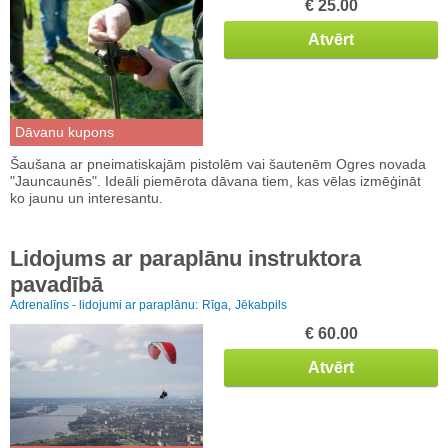
€ 25.00
Atvērt
Dāvanu kupons
Šaušana ar pneimatiskajām pistolēm vai šautenēm Ogres novada
"Jauncaunēs". Ideāli piemērota dāvana tiem, kas vēlas izmēģināt
ko jaunu un interesantu.
Lidojums ar paraplānu instruktora
pavadībā
Adrenalīns - lidojumi ar paraplānu:
Rīga,
Jēkabpils
€ 60.00
Atvērt