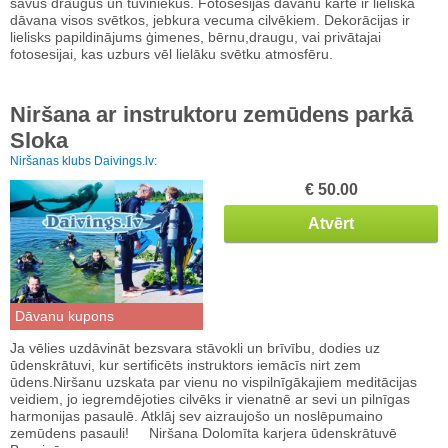
savus draugus un tuviniekus. Fotosesijas dāvanu karte ir lieliska
dāvana visos svētkos, jebkura vecuma cilvēkiem. Dekorācijas ir
lielisks papildinājums ģimenes, bērnu,draugu, vai privātajai
fotosesijai, kas uzburs vēl lielāku svētku atmosfēru.
Niršana ar instruktoru zemūdens parkā
Sloka
Niršanas klubs Daivings.lv:
€ 50.00
Atvērt
Dāvanu kupons
Ja vēlies uzdāvināt bezsvara stāvokli un brīvību, dodies uz
ūdenskrātuvi, kur sertificēts instruktors iemācīs nirt zem
ūdens.Niršanu uzskata par vienu no vispilnīgākajiem meditācijas
veidiem, jo iegremdējoties cilvēks ir vienatnē ar sevi un pilnīgas
harmonijas pasaulē. Atklāj sev aizraujošo un noslēpumaino
zemūdens pasauli! Niršana Dolomīta karjera ūdenskrātuvē