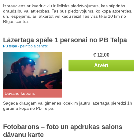
Izbrauciens ar kvadriciklu ir lielisks piedzīvojumus, kas stiprinās
draudzību vai attiecības. Tas būs piedzīvojums, ko kopā atcerēties,
un, iespējams, arī atkārtot vēl kādu reizi! Tas viss tikai 10 km no
Rīgas centra.
Lāzertaga spēle 1 personai no PB Telpa
PB telpa - peintbola centrs:
€ 12.00
Atvērt
Dāvanu kupons
Sagādā draugam vai ģimenes loceklim jautru lāzertaga pieredzi 1h
garumā kopā no PB Telpa.
Fotobarons – foto un apdrukas salons
dāvanu karte