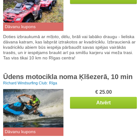
Dāvanu kupons
Doties izbraukumā ar mīļoto, dēlu, brāli vai labāko draugu - lieliska
dāvana katram, kas labprāt iztrakotos ar kvadriciklu. Izbraucienā ar
kvadriciklu abiem būs iespēja pārbaudīt savas spējas vairākās
trasēs, un ir iespējams braukt arī pa smilšu karjeru vai meža trasi.
Tas viss tikai 10 km no Rīgas centra!
Ūdens motocikla noma Ķīšezerā, 10 min
Richard Windsurfing Club:
Rīga
€ 25.00
Atvērt
Dāvanu kupons