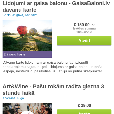
Lidojumi ar gaisa balonu - GaisaBaloni.lv
dāvanu karte
Cēsis,
Jelgava,
Kandava, ...
€ 150.00
Izvēlies summu
100 - 650 €
Atvērt
Dāvanu karte
Dāvanu karte lidojumam ar gaisa balonu ļauj izbaudīt
neatkārtojamu sajūtu buķeti - lidojums ar gaisa balonu ir īpaša
iespēja, nesteidzīgi palūkoties uz Latviju no putna skatpunkta!
Art&Wine - Pašu rokām radīta glezna 3
stundu laikā
Art&Wine:
Rīga
€ 39.00