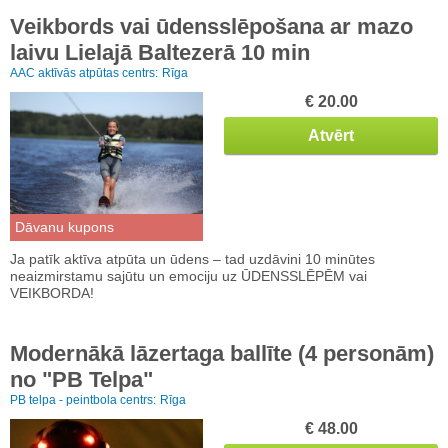
Veikbords vai ūdensslēpošana ar mazo
laivu Lielajā Baltezerā 10 min
AAC aktīvās atpūtas centrs:
Rīga
€ 20.00
Atvērt
Dāvanu kupons
Ja patīk aktīva atpūta un ūdens – tad uzdāvini 10 minūtes
neaizmirstamu sajūtu un emociju uz ŪDENSSLĒPĒM vai
VEIKBORDA!
Modernākā lāzertaga ballīte (4 personām)
no "PB Telpa"
PB telpa - peintbola centrs:
Rīga
€ 48.00