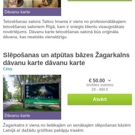
Dāvanu karte
Tetovēšanas salons Tattoo Imanta ir viens no profesionālākajiem
tetovēšanas saloniem Rīgā, kam ir sniegts klientu visaugstākais
novērtējums. Dāvanu karte tetovēšanas salonā būs oriģināla
dāvana, kas neatstās vienaldzīgu.
Slēpošanas un atpūtas bāzes Žagarkalns
dāvanu karte dāvanu karte
Cēsis
€ 50.00
Izvēlies summu
20 - 400 €
Atvērt
Dāvanu karte
Žagarkalns ir viena no lielākajām un senākajām slēpošanas bāzēm
Latvijā ar dažādu grūtības pakāpju trasēm.