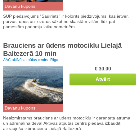
Dāvanu kupons
SUP piedzīvojums “Saulriets” ir kolorīts piedzīvojums, kas ietver,
purvus, upes un ezerus sākot no skaistām villām līdz pat
pamestām padomju laiku nometnēm.
Brauciens ar ūdens motociklu Lielajā
Baltezerā 10 min
AAC aktīvās atpūtas centrs:
Rīga
€ 30.00
Atvērt
Dāvanu kupons
Neaizmirstams brauciens ar ūdens motociklu ir garantēta ātruma
un adrenalīna deva! Aktīvās atpūtas centrs piedāvā izbaudīt
aizraujošu izbraucienu Lielajā Baltezerā.