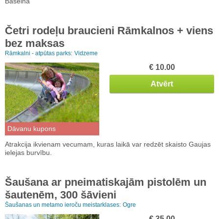
Baseinā
Četri rodeļu braucieni Rāmkalnos + viens
bez maksas
Rāmkalni - atpūtas parks:
Vidzeme
€ 10.00
Atvērt
Dāvanu kupons
Atrakcija ikvienam vecumam, kuras laikā var redzēt skaisto Gaujas
ielejas burvību.
Šaušana ar pneimatiskajām pistolēm un
šautenēm, 300 šāvieni
Šaušanas un metamo ieroču meistarklases:
Ogre
€ 35.00