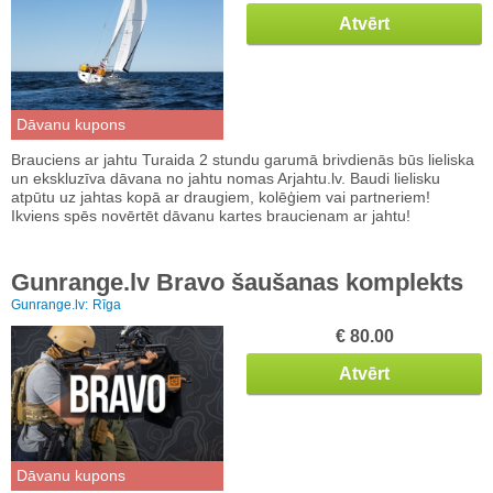
Atvērt
Dāvanu kupons
Brauciens ar jahtu Turaida 2 stundu garumā brivdienās būs lieliska
un ekskluzīva dāvana no jahtu nomas Arjahtu.lv. Baudi lielisku
atpūtu uz jahtas kopā ar draugiem, kolēģiem vai partneriem!
Ikviens spēs novērtēt dāvanu kartes braucienam ar jahtu!
Gunrange.lv Bravo šaušanas komplekts
Gunrange.lv:
Rīga
€ 80.00
Atvērt
Dāvanu kupons