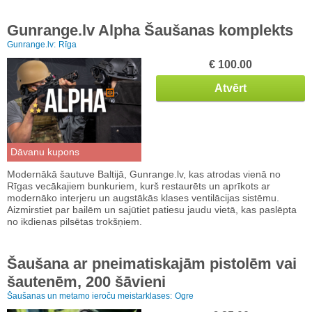
Gunrange.lv Alpha Šaušanas komplekts
Gunrange.lv:
Rīga
€ 100.00
Atvērt
Dāvanu kupons
Modernākā šautuve Baltijā, Gunrange.lv, kas atrodas vienā no
Rīgas vecākajiem bunkuriem, kurš restaurēts un aprīkots ar
modernāko interjeru un augstākās klases ventilācijas sistēmu.
Aizmirstiet par bailēm un sajūtiet patiesu jaudu vietā, kas paslēpta
no ikdienas pilsētas trokšņiem.
Šaušana ar pneimatiskajām pistolēm vai
šautenēm, 200 šāvieni
Šaušanas un metamo ieroču meistarklases:
Ogre