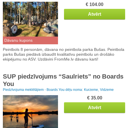
€ 104.00
Atvērt
Dāvanu kupons
Peintbols 8 personām, dāvana no peintbola parka Bušas. Peintbola
parks Bušas piedāvā izbaudīt kvalitatīvu peintbolu un drošāko
ekipējumu no ASV. Uzdāvini FromMe.lv dāvanu karti!
SUP piedzīvojums “Saulriets” no Boards
You
Piedzīvojuma meklētājiem - Boards You dēļu noma:
Kurzeme,
Vidzeme
€ 35.00
Atvērt