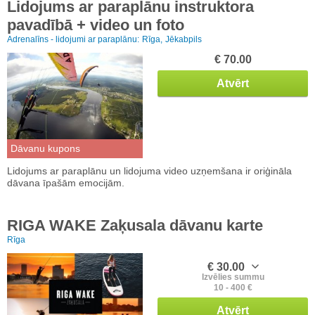
Lidojums ar paraplānu instruktora
pavadībā + video un foto
Adrenalīns - lidojumi ar paraplānu:
Rīga,
Jēkabpils
€ 70.00
Atvērt
Dāvanu kupons
Lidojums ar paraplānu un lidojuma video uzņemšana ir oriģināla
dāvana īpašām emocijām.
RIGA WAKE Zaķusala dāvanu karte
Rīga
€ 30.00
Izvēlies summu
10 - 400 €
Atvērt