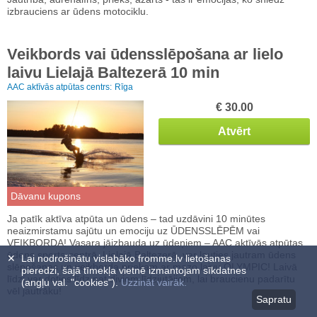
izbrauciens ar ūdens motociklu.
Veikbords vai ūdensslēpošana ar lielo
laivu Lielajā Baltezerā 10 min
AAC aktīvās atpūtas centrs:
Rīga
€ 30.00
Atvērt
Dāvanu kupons
Ja patīk aktīva atpūta un ūdens – tad uzdāvini 10 minūtes
neaizmirstamu sajūtu un emociju uz ŪDENSSLĒPĒM vai
VEIKBORDA! Vasara jāizbauda uz ūdeņiem – AAC aktīvās atpūtas
ūdens sporta centrā, Lielajā Baltezerā, var ļauties jautram ūdens
✕
Lai nodrošinātu vislabāko fromme.lv lietošanas
slēpošanas un veikborda priekam ar mazo laivu OLYMPIC! Laivā
pieredzi, šajā tīmekļa vietnē izmantojam sīkdatnes
līdzi var doties līdz pat diviem līdzjutējiem, lai braucienu padarītu
(angļu val. "cookies").
Uzzināt vairāk.
vēl jautrāku!
Sapratu