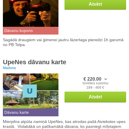
Atvērt
Dāvanu kupons
Sagādā draugiem vai ģimenei jautru lāzertaga pieredzi 1h garumā
no PB Telpa.
UpeNes dāvanu karte
Madona
€ 220.00
Izvēlies summu
189 - 400 €
Atvērt
Dāvanu karte
Mierpilna atpūta namiņā UpeNes, kas atrodas pašā Aiviekstes upes
krastā. Vislabākā un patīkamākā dāvana, ko pasniegt mīļotajiem.