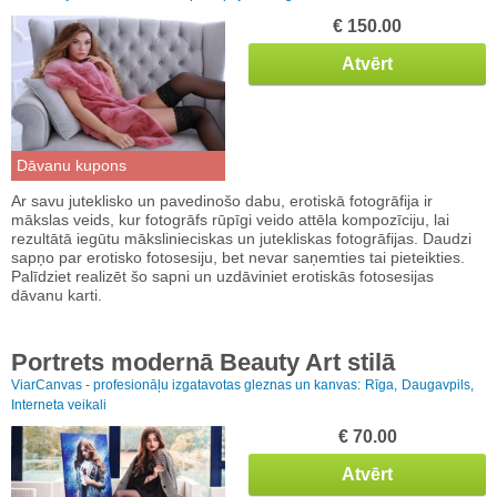
€ 150.00
Atvērt
Dāvanu kupons
Ar savu juteklisko un pavedinošo dabu, erotiskā fotogrāfija ir
mākslas veids, kur fotogrāfs rūpīgi veido attēla kompozīciju, lai
rezultātā iegūtu mākslinieciskas un jutekliskas fotogrāfijas. Daudzi
sapņo par erotisko fotosesiju, bet nevar saņemties tai pieteikties.
Palīdziet realizēt šo sapni un uzdāviniet erotiskās fotosesijas
dāvanu karti.
Portrets modernā Beauty Art stilā
ViarCanvas - profesionāļu izgatavotas gleznas un kanvas:
Rīga,
Daugavpils,
Interneta veikali
€ 70.00
Atvērt