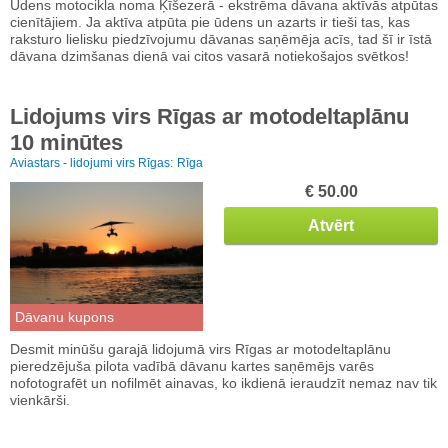
Ūdens motocikla noma Ķīšezerā - ekstrēma dāvana aktīvās atpūtas
cienītājiem. Ja aktīva atpūta pie ūdens un azarts ir tieši tas, kas
raksturo lielisku piedzīvojumu dāvanas saņēmēja acīs, tad šī ir īstā
dāvana dzimšanas dienā vai citos vasarā notiekošajos svētkos!
Lidojums virs Rīgas ar motodeltaplānu
10 minūtes
Aviastars - lidojumi virs Rīgas:
Rīga
€ 50.00
Atvērt
Dāvanu kupons
Desmit minūšu garajā lidojumā virs Rīgas ar motodeltaplānu
pieredzējuša pilota vadībā dāvanu kartes saņēmējs varēs
nofotografēt un nofilmēt ainavas, ko ikdienā ieraudzīt nemaz nav tik
vienkārši.