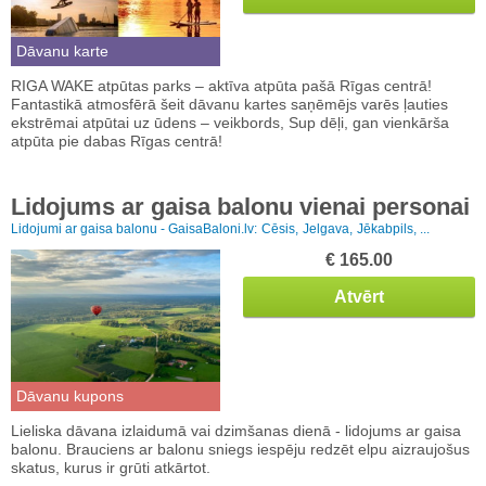
Dāvanu karte
RIGA WAKE atpūtas parks – aktīva atpūta pašā Rīgas centrā!
Fantastikā atmosfērā šeit dāvanu kartes saņēmējs varēs ļauties
ekstrēmai atpūtai uz ūdens – veikbords, Sup dēļi, gan vienkārša
atpūta pie dabas Rīgas centrā!
Lidojums ar gaisa balonu vienai personai
Lidojumi ar gaisa balonu - GaisaBaloni.lv:
Cēsis,
Jelgava,
Jēkabpils, ...
€ 165.00
Atvērt
Dāvanu kupons
Lieliska dāvana izlaidumā vai dzimšanas dienā - lidojums ar gaisa
balonu. Brauciens ar balonu sniegs iespēju redzēt elpu aizraujošus
skatus, kurus ir grūti atkārtot.