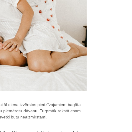
Lai šī diena izvērstos piedzīvojumiem bagāta
 kādu piemērotu dāvanu. Turpmāk rakstā esam
svētki būtu neaizmirstami.