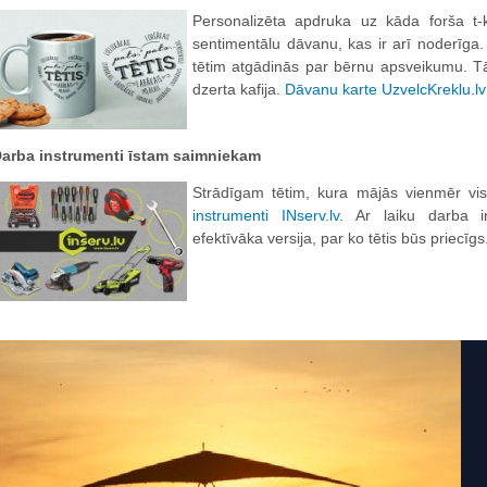
Personalizēta apdruka uz kāda forša t-k
sentimentālu dāvanu, kas ir arī noderīga.
tētim atgādinās par bērnu apsveikumu. Tāpa
dzerta kafija.
Dāvanu karte
UzvelcKreklu.lv
arba instrumenti īstam saimniekam
Strādīgam tētim, kura mājās vienmēr vi
instrumenti INserv.lv
. Ar laiku darba 
efektīvāka versija, par ko tētis būs priecīg