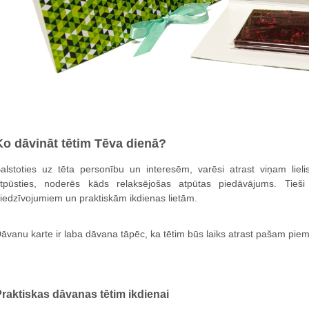
Ko dāvināt tētim Tēva dienā?
alstoties uz tēta personību un interesēm, varēsi atrast viņam lieli
tpūsties, noderēs kāds relaksējošas atpūtas piedāvājums. Tieši 
iedzīvojumiem un praktiskām ikdienas lietām.
āvanu karte ir laba dāvana tāpēc, ka tētim būs laiks atrast pašam pie
raktiskas dāvanas tētim ikdienai