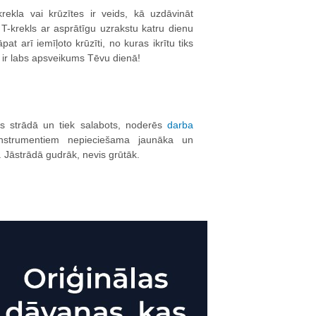
rekla vai krūzītes ir veids, kā uzdāvināt
 T-krekls ar asprātīgu uzrakstu katru dienu
t arī iemīļoto krūzīti, no kuras ikrītu tiks
ir labs apsveikums Tēvu dienā!
ss strādā un tiek salabots, noderēs
darba
instrumentiem nepieciešama jaunāka un
s. Jāstrādā gudrāk, nevis grūtāk.