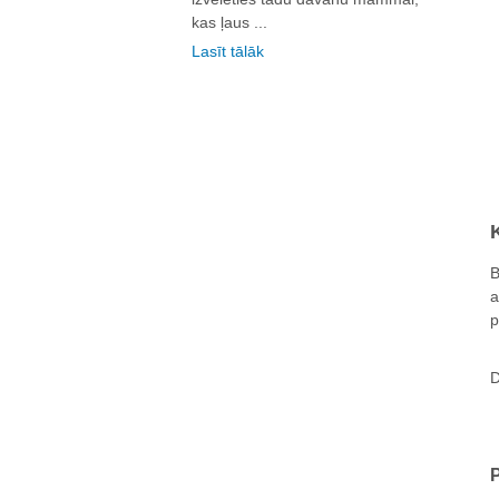
kas ļaus ...
Lasīt tālāk
B
a
p
D
P