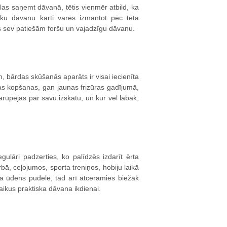
ēlas saņemt dāvanā, tētis vienmēr atbild, ka
sku dāvanu karti varēs izmantot pēc tēta
adīs sev patiešām foršu un vajadzīgu dāvanu.
bārdas skūšanās aparāts ir visai iecienīta
s kopšanas, gan jaunas frizūras gadījumā,
 jārūpējas par savu izskatu, un kur vēl labāk,
regulāri padzerties, ko palīdzēs izdarīt ērta
ā, ceļojumos, sporta treniņos, hobiju laikā
ba ūdens pudele, tad arī atceramies biežāk
nlaikus praktiska dāvana ikdienai.