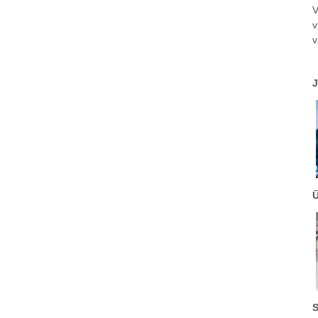
V
v
v
J
Ū
S