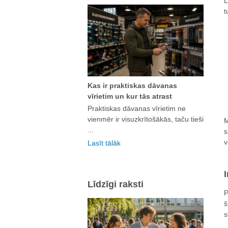
L
t
Kas ir praktiskas dāvanas
vīrietim un kur tās atrast
Praktiskas dāvanas vīrietim ne
vienmēr ir visuzkrītošākās, taču tieši
M
...
s
v
Lasīt tālāk
I
Līdzīgi raksti
P
š
s