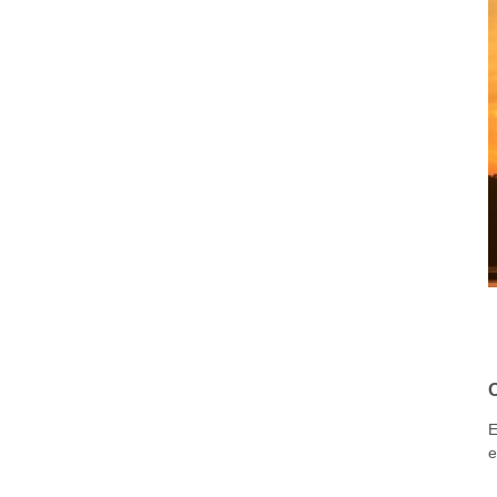
O
E
e