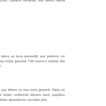
dzību. Dāvanu sarakstā, kas sekos raksta
ar plecu uz kura paraudāt, par padomu un
ūsu mūža garumā. Tēti mums ir dažādi, bet
!
s par tētiem un viņu lomu ģimenē. Kādu no
ies viņam uzdāvināt dāvanu karti, papildus
alizētu apsveikumu vai kādu joku.