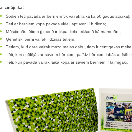
ai zināji, ka:
Šodien tēti pavada ar bērniem 3x vairāk laika kā 50 gadus atpakaļ;
Tēti ar bērniem kopā pavada vidēji aptuveni 1h dienā;
Mūsdienās tētiem ģimenē ir tikpat liela teikšanā kā mammām;
Ģenētiski bērni vairāk līdzinās tētiem;
Tētiem, kuri dara vairāk mazo mājas dabu, tiem ir centīgākas meita
Tēti, kuri spēlējās ar saviem bērniem, palīdz bērniem labāk attīstītie
Tēti, kuri pavada vairāk laika kopā ar saviem bērniem ir laimīgāki.