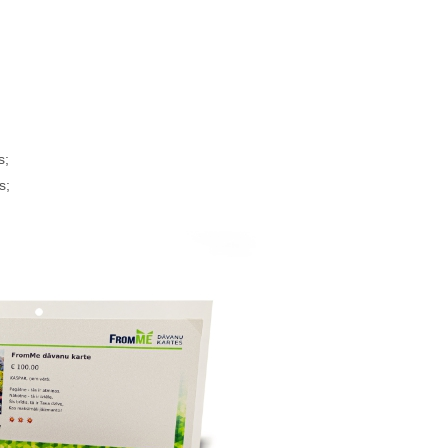
s;
s;