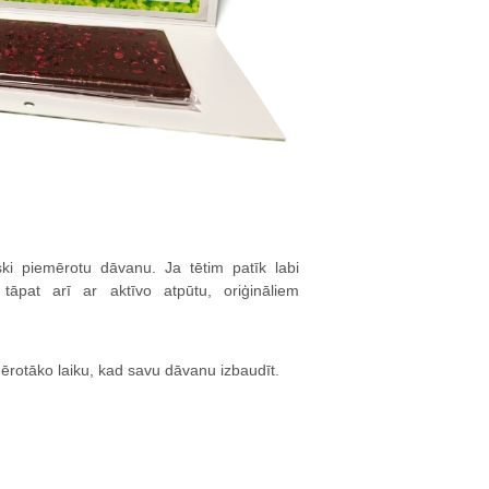
ski piemērotu dāvanu. Ja tētim patīk labi
tāpat arī ar aktīvo atpūtu, oriģināliem
mērotāko laiku, kad savu dāvanu izbaudīt.