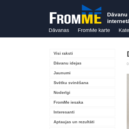
Dāvanu 
internet
Dāvanas
FromMe karte
Kate
Visi raksti
Dāvanu idejas
0
Jaunumi
Svētku svinēšana
Noderīgi
FromMe iesaka
Interesanti
Aptaujas un rezultāti