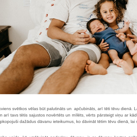
kviens svētkos vēlas būt palutināts un apčubināts, arī tēti tēvu dienā. 
n arī tavs tētis sajustos novērtēts un mīlēts, vērts pārsteigt viņu ar
pkopojuši dažādus dāvanu ieteikumus, ko dāvināt tētim tēvu dienā, lai 