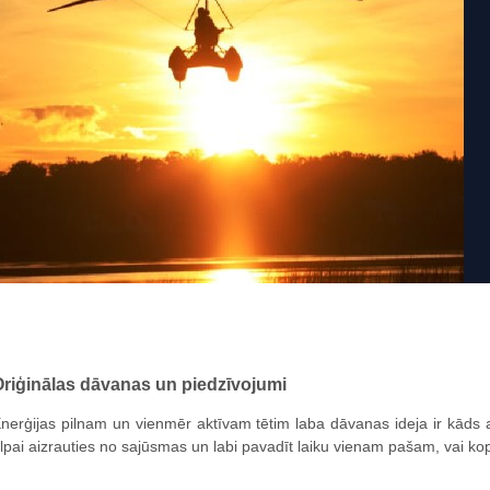
riģinālas dāvanas un piedzīvojumi
nerģijas pilnam un vienmēr aktīvam tētim laba dāvanas ideja ir kāds 
lpai aizrauties no sajūsmas un labi pavadīt laiku vienam pašam, vai ko