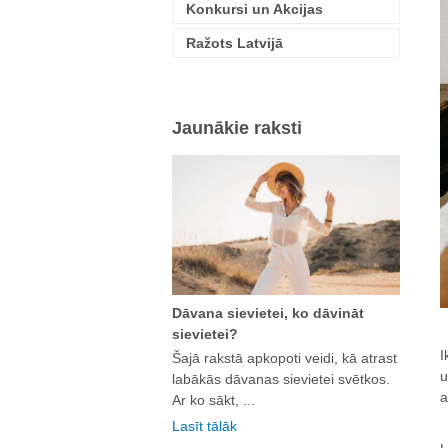
Konkursi un Akcijas
Ražots Latvijā
Jaunākie raksti
Dāvana sievietei, ko dāvināt
sievietei?
I
Šajā rakstā apkopoti veidi, kā atrast
u
labākās dāvanas sievietei svētkos.
a
Ar ko sākt, ...
Lasīt tālāk