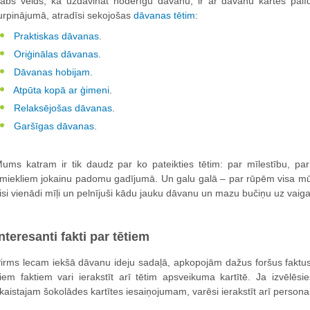
abs veids, kā uzdāvināt noderīgu dāvanu, ir ar dāvanu kartes palī
urpinājumā, atradīsi sekojošas
dāvanas tētim
:
Praktiskas dāvanas
.
Oriģinālas dāvanas
.
Dāvanas hobijam
.
Atpūta kopā ar ģimeni
.
Relaksējošas dāvanas
.
Garšīgas dāvanas
.
ums katram ir tik daudz par ko pateikties tētim: par mīlestību, p
miekliem jokainu padomu gadījumā. Un galu galā – par rūpēm visa m
isi vienādi mīļi un pelnījuši kādu jauku dāvanu un mazu bučiņu uz vaiga
nteresanti fakti par tētiem
irms lecam iekšā dāvanu ideju sadaļā, apkopojām dažus foršus faktu
iem faktiem vari ierakstīt arī tētim apsveikuma kartītē. Ja izvēlēs
kaistajam šokolādes kartītes iesaiņojumam, varēsi ierakstīt arī person