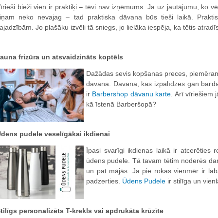
īrieši bieži vien ir praktiķi – tēvi nav izņēmums. Ja uz jautājumu, ko v
iņam neko nevajag – tad praktiska dāvana būs tieši laikā. Prakti
ajadzībām. Jo plašāku izvēli tā sniegs, jo lielāka iespēja, ka tētis atr
auna frizūra un atsvaidzināts koptēls
Dažādas sevis kopšanas preces, piemēram, 
dāvana. Dāvana, kas izpalīdzēs gan bārda
ir
Barbershop dāvanu karte
. Arī vīriešiem
kā īstenā Barberšopā?
dens pudele veselīgākai ikdienai
Īpasi svarīgi ikdienas laikā ir atcerēties 
ūdens pudele. Tā tavam tētim noderēs darb
un pat mājās. Ja pie rokas vienmēr ir la
padzerties.
Ūdens Pudele
ir stilīga un vie
tilīgs personalizēts T-krekls vai apdrukāta krūzīte