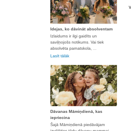
V
Idejas, ko dāvināt absolventam
Izlaidums ir ilgi gaidīts un
saviļņojošs notikums. Vai tiek
absolvēta pamatskola, ...
Lasīt tālāk
Dāvanas Māmiņdienā, kas
iepriecina
Šajā Māmiņdienā piedāvājam
izvēlēties tādu dāvanu mammai,