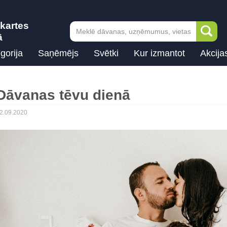
kartes
ā
gorija
Saņēmējs
Svētki
Kur izmantot
Akcija
Dāvanas tēvu dienā
2.09.2020