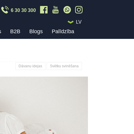
6 30 30 300
LV
s
B2B
Blogs
Palīdzība
Dāvanu idejas
Svētku svinēšana