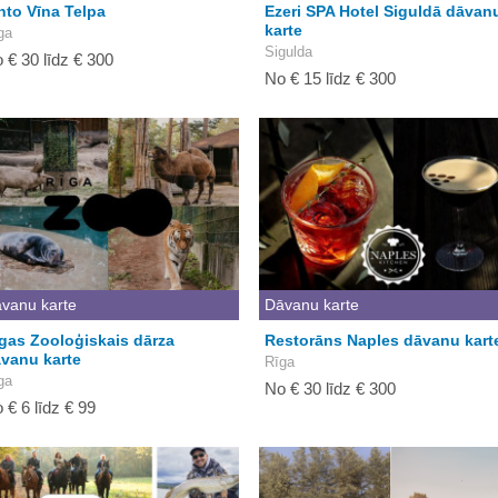
nto Vīna Telpa
Ezeri SPA Hotel Siguldā dāvan
karte
ga
Sigulda
 € 30 līdz € 300
No € 15 līdz € 300
vanu karte
Dāvanu karte
gas Zooloģiskais dārza
Restorāns Naples dāvanu kart
vanu karte
Rīga
ga
No € 30 līdz € 300
 € 6 līdz € 99