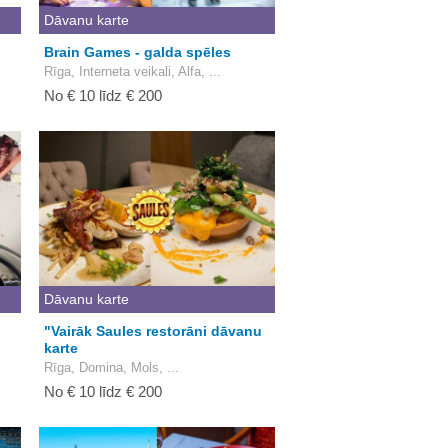
Dāvanu karte
Brain Games - galda spēles
Rīga, Interneta veikali, Alfa, ...
No € 10 līdz € 200
Dāvanu karte
"Vairāk Saules restorāni dāvanu
karte
Rīga, Domina, Mols, ...
No € 10 līdz € 200