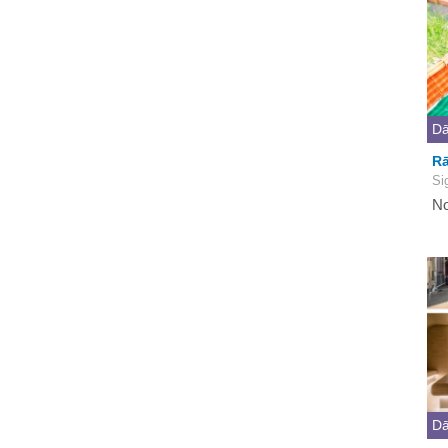
Dā
Rā
Si
No
Dā