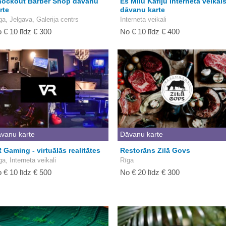
ockout Barber Shop dāvanu
Es Mīlu Kafiju interneta veikal
rte
dāvanu karte
ga, Jelgava, Galerija centrs
Interneta veikali
 € 10 līdz € 300
No € 10 līdz € 400
vanu karte
Dāvanu karte
 Gaming - virtuālās realitātes
Restorāns Zilā Govs
ga, Interneta veikali
Rīga
 € 10 līdz € 500
No € 20 līdz € 300