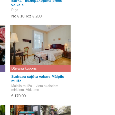
s
Burka - beziepakojuma preču
veikals
Rīga
No € 10 līdz € 200
Dāvanu kupons
Sudraba sajūtu vakars Mālpils
muižā
Mālpils muiža – vieta skaistiem
mirkļiem
: Vidzeme
€ 170.00