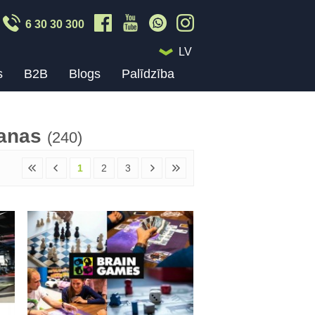
6 30 30 300
LV
s
B2B
Blogs
Palīdzība
vanas
(240)
1
2
3