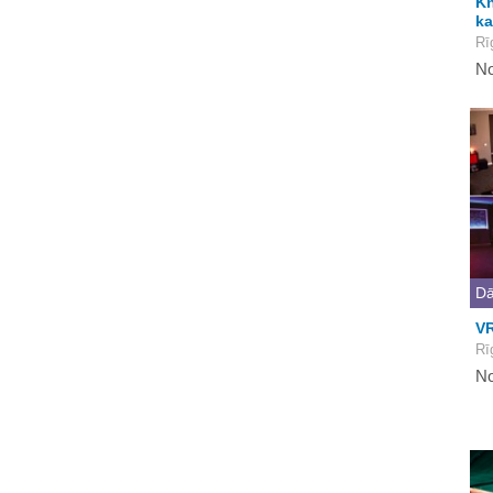
Kn
ka
Rī
No
Dā
VR
Rī
No