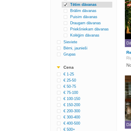
Tētim dāvanas
Brālim dāvanas
Puisim dāvanas
Draugam dāvanas
Priekšniekam dāvanas
Kolēģim dāvanas
Sieviete
Dā
Bērni, jaunieši
R
Grupas
Rī
No
Cena
€ 1-25
€ 25-50
€ 50-75
€ 75-100
€ 100-150
€ 150-200
€ 200-300
€ 300-400
€ 400-500
Dā
€ 500+