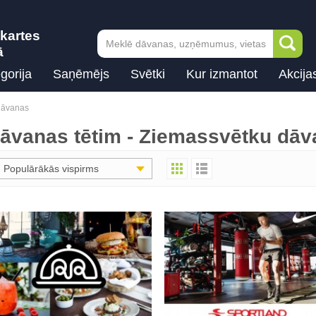
kartes
ā
gorija
Saņēmējs
Svētki
Kur izmantot
Akcija
dāvanas
āvanas tētim - Ziemassvētku dā
Populārākās vispirms