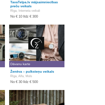
TavaTelpa.lv mājsaimniecības
preču veikals
Rīga, Interneta veikali
No € 10 līdz € 300
Dāvanu karte
Ženēva – pulksteņu veikals
Rīga, Alfa, Mols
No € 30 līdz € 500