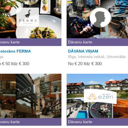
vanu karte
Dāvanu karte
estorāns FERMA
DĀVANA VIŅAM
ga
Rīga, Interneta veikali, Universālās
 € 50 līdz € 300
No € 20 līdz € 300
vanu karte
Dāvanu karte