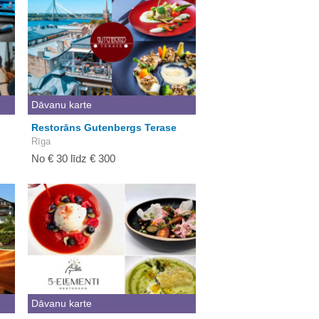
Dāvanu karte
Restorāns Gutenbergs Terase
Rīga
No € 30 līdz € 300
Dāvanu karte