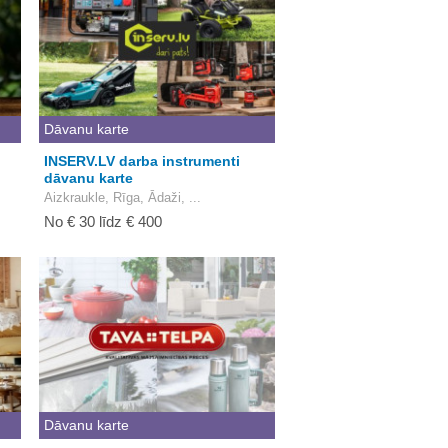
Dāvanu karte
INSERV.LV darba instrumenti
dāvanu karte
Aizkraukle, Rīga, Ādaži, ...
No € 30 līdz € 400
Dāvanu karte