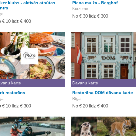
ker klubs - aktīvās atpūtas
Piena muiža - Berghof
ntrs
Kurzeme
ga
No € 30 līdz € 300
 € 10 līdz € 400
vanu karte
Dāvanu karte
ró restorāns
Restorāna DOM dāvanu karte
ga
Rīga
 € 10 līdz € 300
No € 20 līdz € 400