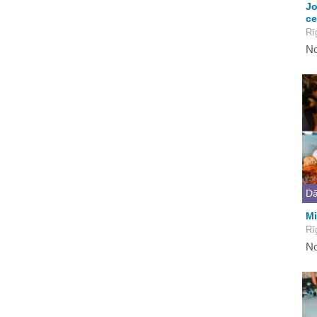
Jo
ce
Rī
No
Dā
Mi
Rī
No