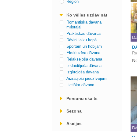
Reģioni
Ko vēlies uzdāvināt
Romantiska dāvana
mīļotajai
Praktiskas dāvanas
Dā
Dāvini laiku kopā
Sportam un hobijam
D
Ekskluzīva dāvana
Rī
Relaksējoša dāvana
No
Izklaidējoša dāvana
Izglītojoša dāvana
Aizraujoši piedzīvojumi
Lietišķa dāvana
Personu skaits
Sezona
Akcijas
Dā