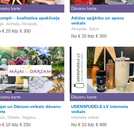
vanu karte
Dāvanu karte
iumph – kvalitatīva apakšveļa
Adidas apģērbu un apavu
veikals
ga, Jūrmala, Akropole, ...
Akropole, Spice
 € 20 līdz € 300
No € 20 līdz € 350
vanu karte
Dāvanu karte
jai un Dārzam veikals dāvanu
UDENSPUDELE.LV interneta
rte
veikals
sis, Dobele, Jelgava, ...
Interneta veikali
 € 10 līdz € 250
No € 10 līdz € 400