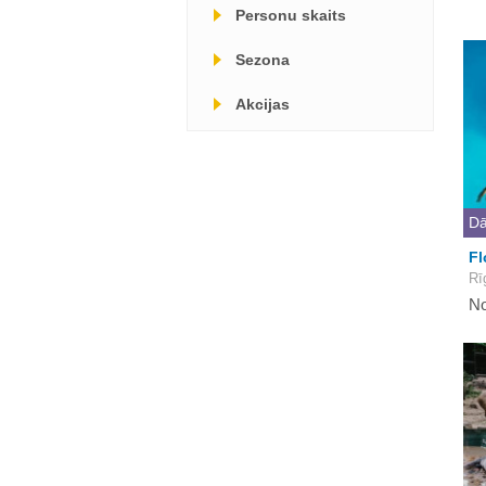
Personu skaits
Sezona
Akcijas
Dā
Fl
Rī
No