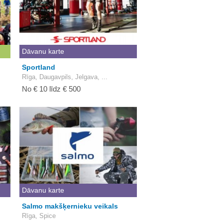
Dāvanu karte
Sportland
Rīga, Daugavpils, Jelgava, ...
No € 10 līdz € 500
Dāvanu karte
Salmo makšķernieku veikals
Rīga, Spice