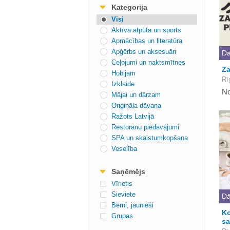
Kategorija
Visi
Aktīvā atpūta un sports
Apmācības un literatūra
Apģērbs un aksesuāri
Dā
Ceļojumi un naktsmītnes
Za
Hobijam
Rī
Izklaide
No
Mājai un dārzam
Oriģināla dāvana
Ražots Latvijā
Restorānu piedāvājumi
SPA un skaistumkopšana
Veselība
Saņēmējs
Vīrietis
Sieviete
Dā
Bērni, jaunieši
Ko
Grupas
sa