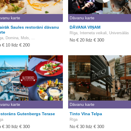
vanu karte
Dāvanu karte
airāk Saules restorāni dāvanu
DĀVANA VIŅAM
rte
Rīga, Interneta veikali, Universālās
ga, Domina, Mols, ...
No € 20 līdz € 300
 € 10 līdz € 200
vanu karte
Dāvanu karte
storāns Gutenbergs Terase
Tinto Vīna Telpa
ga
Rīga
 € 30 līdz € 300
No € 30 līdz € 300