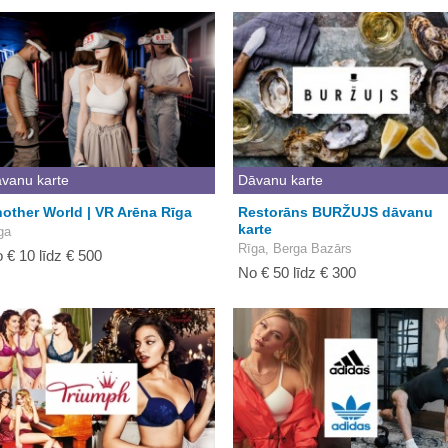
vanu karte
Dāvanu karte
other World | VR Arēna Rīga
Restorāns BURŽUJS dāvanu
karte
ga
Rīga, Berga Bazārs
 € 10 līdz € 500
No € 50 līdz € 300