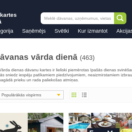
kartes
ā
gorija
Saņēmējs
Svētki
Kur izmantot
Akcija
āvanas vārda dienā
(463)
Vārda dienas dāvanu kartes ir lieliski piemērotas īpašās dienas svinēša
tās sniedz iespēju patīkamiem piedzīvojumiem, neaizmirstamiem izbrauc
sagādā prieku un rada paliekošas atmiņas.
Populārākās vispirms