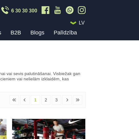
6 30 30 300
LV
s
B2B
Blogs
Palīdzība
nai vai sevis palutināšanai. Visbiežak gan
ieniem vai nelielām izklaidēm, kas
1
2
3