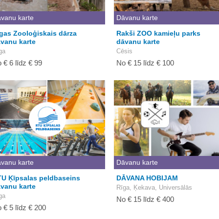
vanu karte
Dāvanu karte
gas Zooloģiskais dārza
Rakši ZOO kamieļu parks
vanu karte
dāvanu karte
ga
Cēsis
 € 6 līdz € 99
No € 15 līdz € 100
vanu karte
Dāvanu karte
U Ķīpsalas peldbaseins
DĀVANA HOBIJAM
vanu karte
Rīga, Ķekava, Universālās
ga
No € 15 līdz € 400
 € 5 līdz € 200