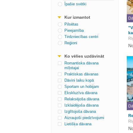
Īpašie svētki
Kur izmantot
Dā
Pilsētas
"V
Pieejamība
ka
Tirdzniecības centri
Rī
Reģioni
No
Ko vēlies uzdāvināt
Romantiska dāvana
mīļotajai
Praktiskas dāvanas
Dāvini laiku kopā
Sportam un hobijam
Ekskluzīva dāvana
Relaksējoša dāvana
Izklaidējoša dāvana
Dā
Izglītojoša dāvana
Re
Aizraujoši piedzīvojumi
Rī
Lietišķa dāvana
No