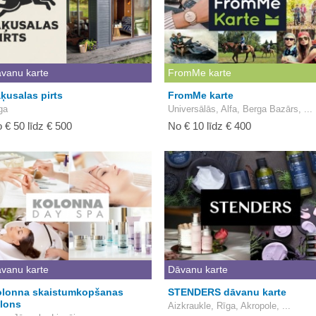
vanu karte
FromMe karte
ķusalas pirts
FromMe karte
ga
Universālās, Alfa, Berga Bazārs, ...
 € 50 līdz € 500
No € 10 līdz € 400
vanu karte
Dāvanu karte
lonna skaistumkopšanas
STENDERS dāvanu karte
lons
Aizkraukle, Rīga, Akropole, ...