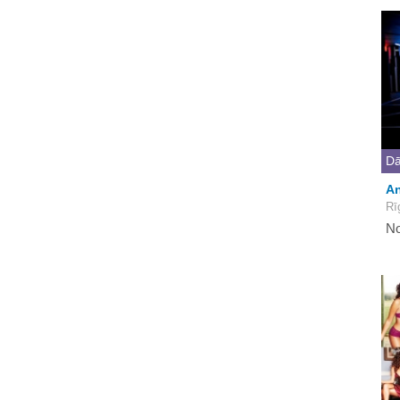
Dā
An
Rī
No