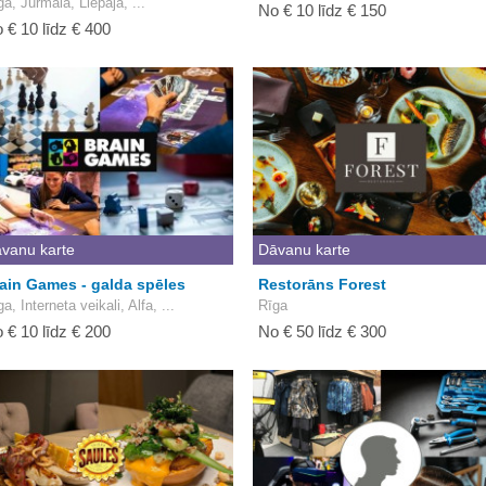
ga, Jūrmala, Liepāja, ...
No € 10 līdz € 150
 € 10 līdz € 400
vanu karte
Dāvanu karte
ain Games - galda spēles
Restorāns Forest
a, Interneta veikali, Alfa, ...
Rīga
 € 10 līdz € 200
No € 50 līdz € 300