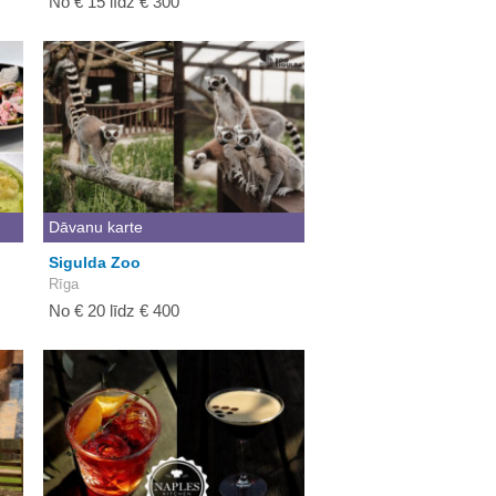
No € 15 līdz € 300
Dāvanu karte
Sigulda Zoo
Rīga
No € 20 līdz € 400