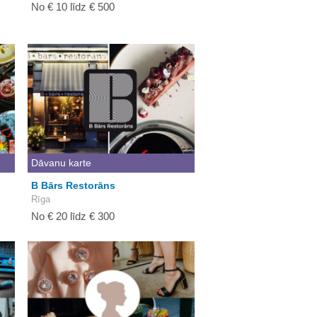
No € 10 līdz € 500
Dāvanu karte
B Bārs Restorāns
Rīga
No € 20 līdz € 300