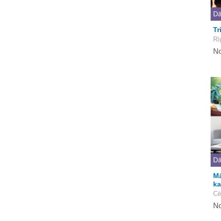
Dā
Tr
Rī
No
Dā
Mā
ka
Cē
No