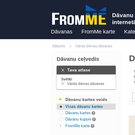
Dāvanu 
internet
Dāvanas
FromMe karte
Kate
Sākums
Vārda dienas dāvanas
D
Dāvanu ceļvedis
Tava atlase
Svētki
Vārda dienas dāvanas
Dāvanu kartes veids
Visas dāvanu kartes
Dāvanu kartes
Dāvanu kuponi
FromMe karte