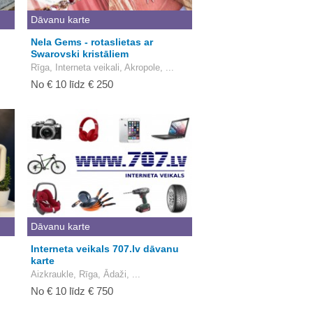
Dāvanu karte
Nela Gems - rotaslietas ar
Swarovski kristāliem
Rīga, Interneta veikali, Akropole, ...
No € 10 līdz € 250
Dāvanu karte
Interneta veikals 707.lv dāvanu
karte
Aizkraukle, Rīga, Ādaži, ...
No € 10 līdz € 750