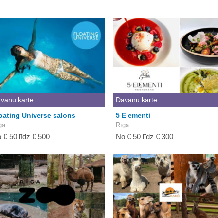
vanu karte
Dāvanu karte
oating Universe salons
5 Elementi
ga
Rīga
 € 50 līdz € 500
No € 50 līdz € 300