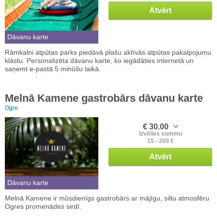
Atvērt
Dāvanu karte
Rāmkalni atpūtas parks piedāvā plašu aktīvās atpūtas pakalpojumu
klāstu. Personalizēta dāvanu karte, ko iegādāties internetā un
saņemt e-pastā 5 minūšu laikā.
Melnā Kamene gastrobārs dāvanu karte
Ogre
€ 30.00
Izvēlies summu
15 - 200 €
Atvērt
Dāvanu karte
Melnā Kamene ir mūsdienīgs gastrobārs ar mājīgu, siltu atmosfēru
Ogres promenādes sirdī.