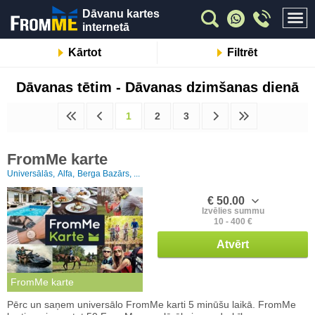
Dāvanu kartes
internetā
Kārtot
Filtrēt
Dāvanas tētim - Dāvanas dzimšanas dienā
1
2
3
FromMe karte
Universālās,
Alfa,
Berga Bazārs, ...
€ 50.00
Izvēlies summu
10 - 400 €
Atvērt
FromMe karte
Pērc un saņem universālo FromMe karti 5 minūšu laikā. FromMe