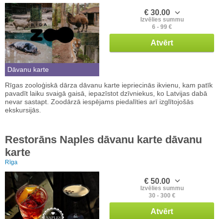
€ 30.00
Izvēlies summu
6 - 99 €
Atvērt
Dāvanu karte
Rīgas zooloģiskā dārza dāvanu karte iepriecinās ikvienu, kam patīk
pavadīt laiku svaigā gaisā, iepazīstot dzīvniekus, ko Latvijas dabā
nevar sastapt. Zoodārzā iespējams piedalīties arī izglītojošās
ekskursijās.
Restorāns Naples dāvanu karte dāvanu
karte
Rīga
€ 50.00
Izvēlies summu
30 - 300 €
Atvērt