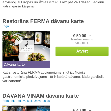
apvienojuši Eiropas un Āzijas virtuvi. Līdz pat 240 dažādu ēdienu
katrai garšu kārpiņai.
Restorāns FERMA dāvanu karte
Rīga
€ 50.00
Izvēlies summu
50 - 300 €
Atvērt
Dāvanu karte
Katrs restorāna FERMA apciemojums ir kā izglītojošs
gastronomisks piedzīvojums - tā ir labākā dāvana, kādu gardēdis
var saņemt!
DĀVANA VIŅAM dāvanu karte
Rīga,
Interneta veikali,
Universālās
€ 40.00