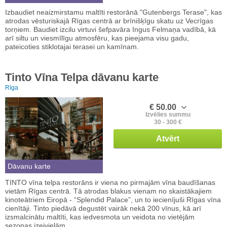
Izbaudiet neaizmirstamu maltīti restorānā "Gutenbergs Terase", kas
atrodas vēsturiskajā Rīgas centrā ar brīnišķīgu skatu uz Vecrīgas
torņiem. Baudiet izcilu virtuvi šefpavāra Ingus Felmaņa vadībā, kā
arī siltu un viesmīlīgu atmosfēru, kas pieejama visu gadu,
pateicoties stiklotajai terasei un kamīnam.
Tinto Vīna Telpa dāvanu karte
Rīga
€ 50.00
Izvēlies summu
30 - 300 €
Atvērt
Dāvanu karte
TINTO vīna telpa restorāns ir viena no pirmajām vīna baudīšanas
vietām Rīgas centrā. Tā atrodas blakus vienam no skaistākajiem
kinoteātriem Eiropā - “Splendid Palace”, un to iecienījuši Rīgas vīna
cienītāji. Tinto piedāvā degustēt vairāk nekā 200 vīnus, kā arī
izsmalcinātu maltīti, kas iedvesmota un veidota no vietējām
sezonas izejvielām.