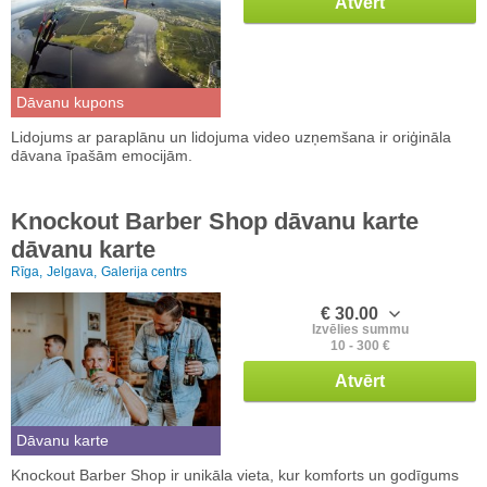
Atvērt
Dāvanu kupons
Lidojums ar paraplānu un lidojuma video uzņemšana ir oriģināla
dāvana īpašām emocijām.
Knockout Barber Shop dāvanu karte
dāvanu karte
Rīga,
Jelgava,
Galerija centrs
€ 30.00
Izvēlies summu
10 - 300 €
Atvērt
Dāvanu karte
Knockout Barber Shop ir unikāla vieta, kur komforts un godīgums