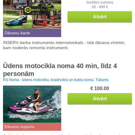
Izvēlies summu
30 - 400 €
Atvērt
Dāvanu karte
INSERV darba instrumentu internetveikals - īstā dāvana vīrietim,
kam noderēs remonta instrumenti.
Ūdens motocikla noma 40 min, līdz 4
personām
RS Noma - ūdens motociklu, kvadriciklu un kubla noma:
Tukums
€ 100.00
Atvērt
Dāvanu kupons