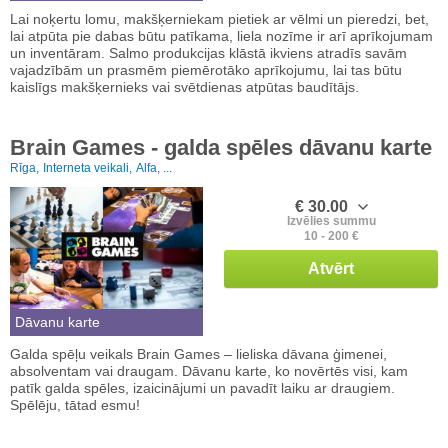
Lai noķertu lomu, makšķerniekam pietiek ar vēlmi un pieredzi, bet,
lai atpūta pie dabas būtu patīkama, liela nozīme ir arī aprīkojumam
un inventāram. Salmo produkcijas klāstā ikviens atradīs savām
vajadzībām un prasmēm piemērotāko aprīkojumu, lai tas būtu
kaislīgs makšķernieks vai svētdienas atpūtas baudītājs.
Brain Games - galda spēles dāvanu karte
Rīga,
Interneta veikali,
Alfa, ...
€ 30.00
Izvēlies summu
10 - 200 €
Atvērt
Dāvanu karte
Galda spēļu veikals Brain Games – lieliska dāvana ģimenei,
absolventam vai draugam. Dāvanu karte, ko novērtēs visi, kam
patīk galda spēles, izaicinājumi un pavadīt laiku ar draugiem.
Spēlēju, tātad esmu!