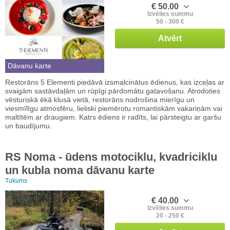
€ 50.00
Izvēlies summu
50 - 300 €
Atvērt
Dāvanu karte
Restorāns 5 Elementi piedāvā izsmalcinātus ēdienus, kas izceļas ar
svaigām sastāvdaļām un rūpīgi pārdomātu gatavošanu. Atrodoties
vēsturiskā ēkā klusā vietā, restorāns nodrošina mierīgu un
viesmīlīgu atmosfēru, lieliski piemērotu romantiskām vakariņām vai
maltītēm ar draugiem. Katrs ēdiens ir radīts, lai pārsteigtu ar garšu
un baudījumu.
RS Noma - ūdens motociklu, kvadriciklu
un kubla noma dāvanu karte
Tukums
€ 40.00
Izvēlies summu
20 - 250 €