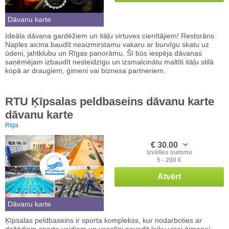
Dāvanu karte
Ideāla dāvana gardēžiem un itāļu virtuves cienītājiem! Restorāns
Naples aicina baudīt neaizmirstamu vakaru ar burvīgu skatu uz
ūdeni, jahtklubu un Rīgas panorāmu. Šī būs iespēja dāvanas
saņēmējam izbaudīt nesteidzīgu un izsmalcinātu maltīti itāļu stilā
kopā ar draugiem, ģimeni vai biznesa partneriem.
RTU Ķīpsalas peldbaseins dāvanu karte
dāvanu karte
Rīga
€ 30.00
Izvēlies summu
5 - 200 €
Atvērt
Dāvanu karte
Ķīpsalas peldbaseins ir sporta komplekss, kur nodarboties ar
dažādiem sporta veidiem un veselīgi pavadīt laiku visai ģimenei.