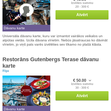
Izvēlies summu
20 - 300 €
Atvērt
Dāvanu karte
Universāla dāvanu karte, kuru var izmantot vairākos veikalos un
atpūtas vietās. Izcila dāvana vīrietim. Nebūs jāsatraucas ko dāvināt
vīrietim, jo viņš pats varēs izvēlēties sev tīkamo no plašā klāsta.
Restorāns Gutenbergs Terase dāvanu
karte
Rīga
€ 50.00
Izvēlies summu
30 - 300 €
Atvērt
Dāvanu karte