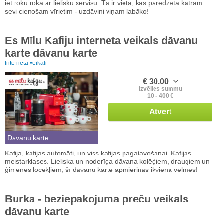
iet roku rokā ar lielisku servisu. Tā ir vieta, kas paredzēta katram
sevi cienošam vīrietim - uzdāvini viņam labāko!
Es Mīlu Kafiju interneta veikals dāvanu
karte dāvanu karte
Interneta veikali
€ 30.00
Izvēlies summu
10 - 400 €
Atvērt
Dāvanu karte
Kafija, kafijas automāti, un viss kafijas pagatavošanai. Kafijas
meistarklases. Lieliska un noderīga dāvana kolēģiem, draugiem un
ģimenes locekļiem, šī dāvanu karte apmierinās ikviena vēlmes!
Burka - beziepakojuma preču veikals
dāvanu karte