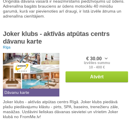
Oriģināla dāvana vasarā ir neaizmirstams piedzīvojums uz ūdens.
Adrenalīna bagāts brauciens ar ūdens motociklu 40 minūšu
garumā, kurā var pievienoties arī draugi, ir īstā izvēle ātruma un
adrenalīna cienītājiem.
Joker klubs - aktīvās atpūtas centrs
dāvanu karte
Rīga
€ 30.00
Izvēlies summu
10 - 400 €
Atvērt
Dāvanu karte
Joker klubs - aktīvās atpūtas centrs Rīgā. Joker klubs piedāvā
plašu piedāvajumu klāstu - pirts, SPA, baseins, trenežieru zāle,
masāžas. Uzdāvini lieliskas dāvanas sievietei un vīrietim Joker
klubā no FromMe.lv!