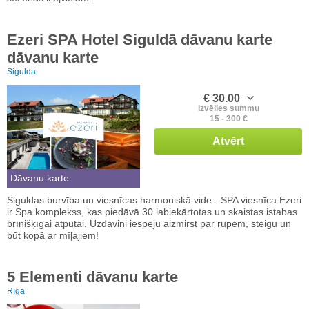
Ezeri SPA Hotel Siguldā dāvanu karte
dāvanu karte
Sigulda
€ 30.00
Izvēlies summu
15 - 300 €
Atvērt
Dāvanu karte
Siguldas burvība un viesnīcas harmoniskā vide - SPA viesnīca Ezeri
ir Spa komplekss, kas piedāvā 30 labiekārtotas un skaistas istabas
brīnišķīgai atpūtai. Uzdāvini iespēju aizmirst par rūpēm, steigu un
būt kopā ar mīļajiem!
5 Elementi dāvanu karte
Rīga