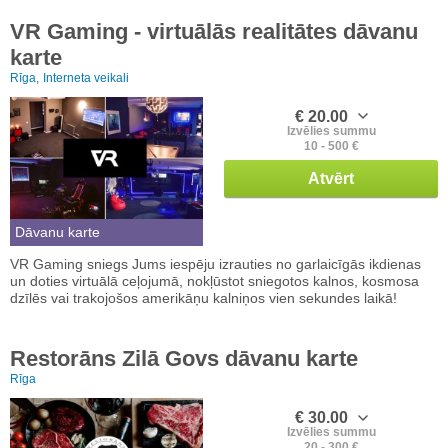
VR Gaming - virtuālās realitātes dāvanu
karte
Rīga,
Interneta veikali
€ 20.00
Izvēlies summu
10 - 500 €
Atvērt
Dāvanu karte
VR Gaming sniegs Jums iespēju izrauties no garlaicīgās ikdienas
un doties virtuālā ceļojumā, nokļūstot sniegotos kalnos, kosmosa
dzīlēs vai trakojošos amerikāņu kalniņos vien sekundes laikā!
Restorāns Zilā Govs dāvanu karte
Rīga
€ 30.00
Izvēlies summu
20 - 300 €