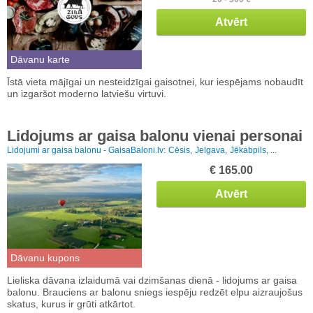
Atvērt
Dāvanu karte
Īstā vieta mājīgai un nesteidzīgai gaisotnei, kur iespējams nobaudīt
un izgaršot moderno latviešu virtuvi.
Lidojums ar gaisa balonu vienai personai
Lidojumi ar gaisa balonu - GaisaBaloni.lv:
Cēsis,
Jelgava,
Jēkabpils, ...
€ 165.00
Atvērt
Dāvanu kupons
Lieliska dāvana izlaidumā vai dzimšanas dienā - lidojums ar gaisa
balonu. Brauciens ar balonu sniegs iespēju redzēt elpu aizraujošus
skatus, kurus ir grūti atkārtot.