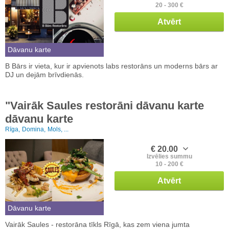
20 - 300 €
Atvērt
Dāvanu karte
B Bārs ir vieta, kur ir apvienots labs restorāns un moderns bārs ar
DJ un dejām brīvdienās.
"Vairāk Saules restorāni dāvanu karte
dāvanu karte
Rīga,
Domina,
Mols, ...
€ 20.00
Izvēlies summu
10 - 200 €
Atvērt
Dāvanu karte
Vairāk Saules - restorāna tīkls Rīgā, kas zem viena jumta