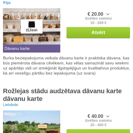
Rīga
€ 20.00
Izvēlies summu
10 - 200 €
Atvērt
Dāvanu karte
Burka beziepakojuma veikala dāvanu karte ir praktiska dāvana, kas
būs piemērota dāvana cilvēkiem, kas vēlas samazināt savu ietekmi
uz apārtējo vidi un izmēģināt ilgstspējīgus un kvalitatīvus produktus,
kā arī veselīgu pārtiku bez iepakojuma (uz svara)
Rožlejas stādu audzētava dāvanu karte
dāvanu karte
Lielvārde
€ 40.00
Izvēlies summu
20 - 400 €