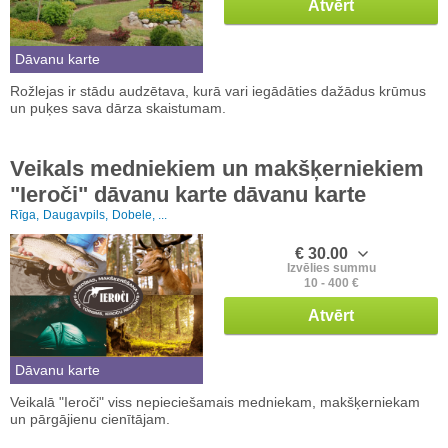
Atvērt
Dāvanu karte
Rožlejas ir stādu audzētava, kurā vari iegādāties dažādus krūmus
un puķes sava dārza skaistumam.
Veikals medniekiem un makšķerniekiem
"Ieroči" dāvanu karte dāvanu karte
Rīga,
Daugavpils,
Dobele, ...
€ 30.00
Izvēlies summu
10 - 400 €
Atvērt
Dāvanu karte
Veikalā "Ieroči" viss nepieciešamais medniekam, makšķerniekam
un pārgājienu cienītājam.