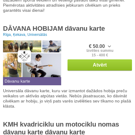
Piemērotas aktivitātes atradīsies jebkuram cilvēkam un prieks
garantēts visai dienai!
DĀVANA HOBIJAM dāvanu karte
Rīga,
Ķekava,
Universālās
€ 50.00
Izvēlies summu
15 - 400 €
Atvērt
Dāvanu karte
Universāla dāvanu karte, kuru var izmantot dažādos hobija preču
veikalos un aktīvās atpūtas vietās. Nebūs jāsatraucas, ko dāvināt
cilvēkam ar hobiju, jo viņš pats varēs izvēlēties sev tīkamo no plašā
klāsta.
KMH kvadriciklu un motociklu nomas
dāvanu karte dāvanu karte