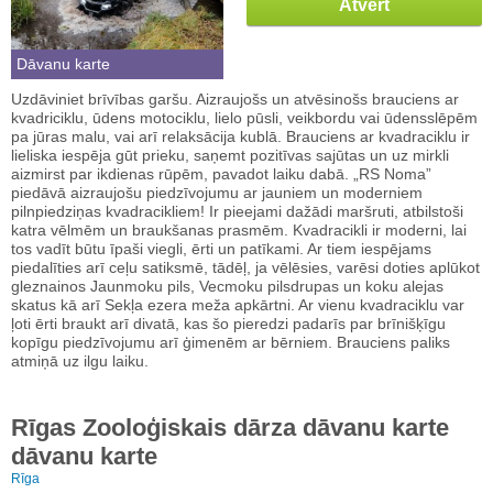
Atvērt
Dāvanu karte
Uzdāviniet brīvības garšu. Aizraujošs un atvēsinošs brauciens ar
kvadriciklu, ūdens motociklu, lielo pūsli, veikbordu vai ūdensslēpēm
pa jūras malu, vai arī relaksācija kublā. Brauciens ar kvadraciklu ir
lieliska iespēja gūt prieku, saņemt pozitīvas sajūtas un uz mirkli
aizmirst par ikdienas rūpēm, pavadot laiku dabā. „RS Noma”
piedāvā aizraujošu piedzīvojumu ar jauniem un moderniem
pilnpiedziņas kvadracikliem! Ir pieejami dažādi maršruti, atbilstoši
katra vēlmēm un braukšanas prasmēm. Kvadracikli ir moderni, lai
tos vadīt būtu īpaši viegli, ērti un patīkami. Ar tiem iespējams
piedalīties arī ceļu satiksmē, tādēļ, ja vēlēsies, varēsi doties aplūkot
gleznainos Jaunmoku pils, Vecmoku pilsdrupas un koku alejas
skatus kā arī Sekļa ezera meža apkārtni. Ar vienu kvadraciklu var
ļoti ērti braukt arī divatā, kas šo pieredzi padarīs par brīnišķīgu
kopīgu piedzīvojumu arī ģimenēm ar bērniem. Brauciens paliks
atmiņā uz ilgu laiku.
Rīgas Zooloģiskais dārza dāvanu karte
dāvanu karte
Rīga