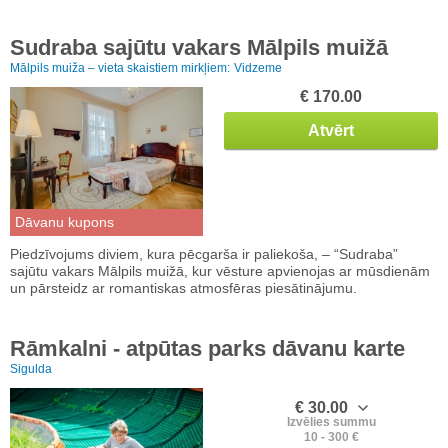
Sudraba sajūtu vakars Mālpils muižā
Mālpils muiža – vieta skaistiem mirkļiem:
Vidzeme
€ 170.00
Atvērt
Dāvanu kupons
Piedzīvojums diviem, kura pēcgarša ir paliekoša, – “Sudraba”
sajūtu vakars Mālpils muižā, kur vēsture apvienojas ar mūsdienām
un pārsteidz ar romantiskas atmosfēras piesātinājumu.
Rāmkalni - atpūtas parks dāvanu karte
Sigulda
€ 30.00
Izvēlies summu
10 - 300 €