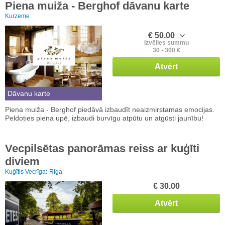
Piena muiža - Berghof dāvanu karte
Kurzeme
€ 50.00
Izvēlies summu
30 - 300 €
Atvērt
Dāvanu karte
Piena muiža - Berghof piedāvā izbaudīt neaizmirstamas emocijas.
Peldoties piena upē, izbaudi burvīgu atpūtu un atgūsti jaunību!
Vecpilsētas panorāmas reiss ar kuģīti
diviem
Kuģītis Vecrīga:
Rīga
€ 30.00
Atvērt