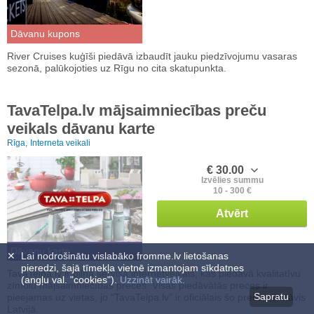
Dāvanu kupons
River Cruises kuģīši piedāvā izbaudīt jauku piedzīvojumu vasaras
sezonā, palūkojoties uz Rīgu no cita skatupunkta.
TavaTelpa.lv mājsaimniecības preču
veikals dāvanu karte
Rīga,
Interneta veikali
€ 30.00
Izvēlies summu
10 - 300 €
Atvērt
Dāvanu karte
✕
Lai nodrošinātu vislabāko fromme.lv lietošanas
pieredzi, šajā tīmekļa vietnē izmantojam sīkdatnes
TavaTelpa.lv ir pilna servisa internetveikals, kas piedāvā kvalitatīvu
(angļu val. "cookies").
Uzzināt vairāk.
zīmolu mājsaimniecības preces. Visas piedāvātās preces ir
Sapratu
pieejamas uz vietas, jo “TavaTelpa.lv” ir oficiālais šo preču pārstāvis
Latvijā.