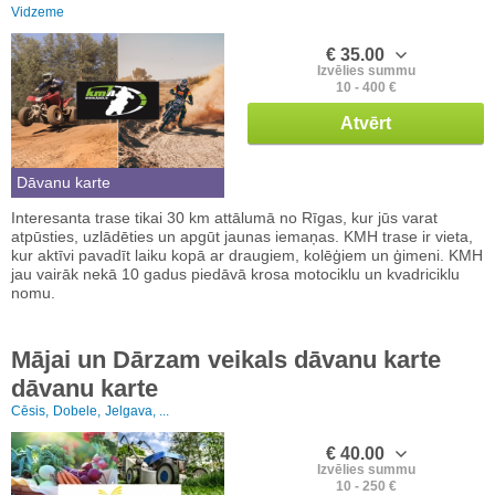
Vidzeme
€ 35.00
Izvēlies summu
10 - 400 €
Atvērt
Dāvanu karte
Interesanta trase tikai 30 km attālumā no Rīgas, kur jūs varat
atpūsties, uzlādēties un apgūt jaunas iemaņas. KMH trase ir vieta,
kur aktīvi pavadīt laiku kopā ar draugiem, kolēģiem un ģimeni. KMH
jau vairāk nekā 10 gadus piedāvā krosa motociklu un kvadriciklu
nomu.
Mājai un Dārzam veikals dāvanu karte
dāvanu karte
Cēsis,
Dobele,
Jelgava, ...
€ 40.00
Izvēlies summu
10 - 250 €