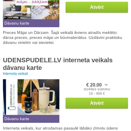
Atvērt
Dāvanu karte
Preces Mājai un Dārzam. Šajā veikalā ikviens atradīs meklēto:
dārza preces, preces mājai un būvmateriālus. Uzdāvini praktisku
dāvanu virietim vai sievietei.
UDENSPUDELE.LV interneta veikals
dāvanu karte
Interneta veikali
€ 20.00
Izvēlies summu
10 - 400 €
Atvērt
Dāvanu karte
Interneta veikals, kur atrodamas pasaulē lābāko zīmolu ūdens