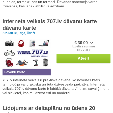
pudeles, termokrūzes un termosi. Dāvanas saņēmējs varēs
izvēlēties, kas labāk atbilst vajadzībām.
Interneta veikals 707.lv dāvanu karte
dāvanu karte
Aizkraukle,
Rīga,
Ādaži, ...
€ 30.00
Izvēlies summu
10 - 750 €
Atvērt
Dāvanu karte
707.lv interneta veikals ir praktiska dāvana, ko novērtēs katrs
tehnoloģiju vai praktiska un ērta dzīvesveida piekritējs. Interneta
veikala 707.lv dāvanu karte ir labākā dāvana vīrietim, savai ģimenei
vai sievietei, kas mīl dzīvot ērti un moderni.
Lidojums ar deltaplānu no ūdens 20