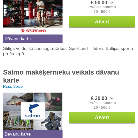
€ 50.00
Izvēlies summu
10 - 500 €
Atvērt
Dāvanu karte
Stilīgs veids, kā sasniegt mērķus: Sportland – līderis Baltijas sporta
preču tirgū.
Salmo makšķernieku veikals dāvanu
karte
Rīga,
Spice
€ 30.00
Izvēlies summu
10 - 500 €
Atvērt
Dāvanu karte