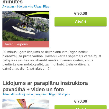
minūtes
Aviastars - lidojumi virs Rīgas:
Rīga
€ 90.00
Atvērt
Dāvanu kupons
20 minūšu garš lidojums ar deltaplānu virs Rīgas notiek
pieredzējuša pilota vadībā. Dāvanu kartes saņēmējs varēs izjust
nebijušas sajūtas un izbaudīt neatkārtojamus skatus, kurus
piedāvās gan nofotografēt, gan nofilmēt. Lieliska dāvana
dzimšanas dienā vai izlaidumā.
Lidojums ar paraplānu instruktora
pavadībā + video un foto
Adrenalīns - lidojumi ar paraplānu:
Rīga,
Jēkabpils
€ 70.00