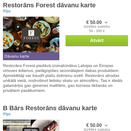
Restorāns Forest dāvanu karte
Rīga
€ 50.00
Izvēlies summu
50 - 300 €
Atvērt
Dāvanu karte
Restorāns Forest piedāvā izsmalcinātus Latvijas un Eiropas
virtuves ēdienus, pielāgojoties sezonālajiem dabas produktiem.
Apmeklētāji var baudīt plašu dzērienu izvēli. Restorāns atrodas
unikālā vietā, nodrošinot lielisku skatu un atmosfēru. Tas ir ideāls
galamērķis gan ģimenes maltītēm, gan biznesa tikšanās un
privātiem pasākumiem.
B Bārs Restorāns dāvanu karte
Rīga
€ 50.00
Izvēlies summu