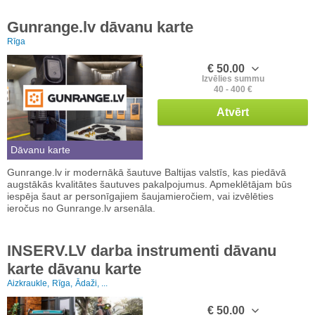
Gunrange.lv dāvanu karte
Rīga
€ 50.00
Izvēlies summu
40 - 400 €
Atvērt
Dāvanu karte
Gunrange.lv ir modernākā šautuve Baltijas valstīs, kas piedāvā
augstākās kvalitātes šautuves pakalpojumus. Apmeklētājam būs
iespēja šaut ar personīgajiem šaujamieročiem, vai izvēlēties
ieročus no Gunrange.lv arsenāla.
INSERV.LV darba instrumenti dāvanu
karte dāvanu karte
Aizkraukle,
Rīga,
Ādaži, ...
€ 50.00