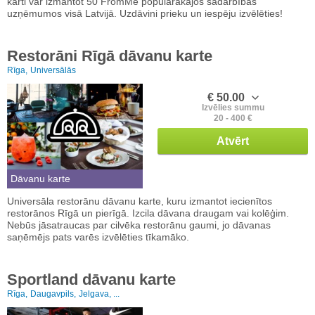
karti var izmantot 50 FromMe populārākajos sadarbības
uzņēmumos visā Latvijā. Uzdāvini prieku un iespēju izvēlēties!
Restorāni Rīgā dāvanu karte
Rīga,
Universālās
€ 50.00
Izvēlies summu
20 - 400 €
Atvērt
Dāvanu karte
Universāla restorānu dāvanu karte, kuru izmantot iecienītos
restorānos Rīgā un pierīgā. Izcila dāvana draugam vai kolēģim.
Nebūs jāsatraucas par cilvēka restorānu gaumi, jo dāvanas
saņēmējs pats varēs izvēlēties tīkamāko.
Sportland dāvanu karte
Rīga,
Daugavpils,
Jelgava, ...