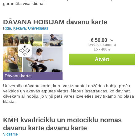
garantēts visai dienai!
DĀVANA HOBIJAM dāvanu karte
Rīga,
Ķekava,
Universālās
€ 50.00
Izvēlies summu
15 - 400 €
Atvērt
Dāvanu karte
Universāla dāvanu karte, kuru var izmantot dažādos hobija preču
veikalos un aktīvās atpūtas vietās. Nebūs jāsatraucas, ko dāvināt
cilvēkam ar hobiju, jo viņš pats varēs izvēlēties sev tīkamo no plašā
klāsta.
KMH kvadriciklu un motociklu nomas
dāvanu karte dāvanu karte
Vidzeme