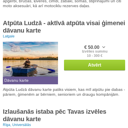
apģērbi, bruņas, ķiveres, cimdi, zābaki, somas, stiprinājumi un citi
moto aksesuāri, kā arī motociklu rezerves daļas.
Atpūta Ludzā - aktīvā atpūta visai ģimenei
dāvanu karte
Latgale
€ 50.00
Izvēlies summu
10 - 300 €
Atvērt
Dāvanu karte
Atpūta Ludzā dāvanu karte patiks visiem, kas mīl atpūtu pie dabas -
pāriem, ģimenēm ar bērniem, senioriem un draugu kompānijām.
Izlaušanās istaba pēc Tavas izvēles
dāvanu karte
Rīga,
Universālās