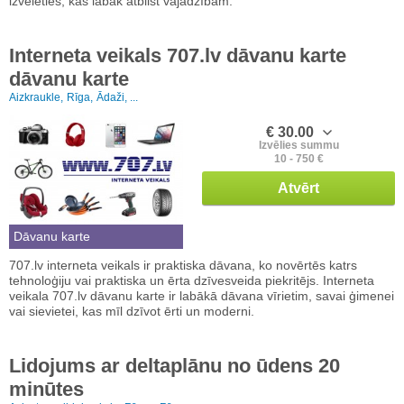
izvēlēties, kas labāk atbilst vajadzībām.
Interneta veikals 707.lv dāvanu karte
dāvanu karte
Aizkraukle,
Rīga,
Ādaži, ...
€ 30.00
Izvēlies summu
10 - 750 €
Atvērt
Dāvanu karte
707.lv interneta veikals ir praktiska dāvana, ko novērtēs katrs
tehnoloģiju vai praktiska un ērta dzīvesveida piekritējs. Interneta
veikala 707.lv dāvanu karte ir labākā dāvana vīrietim, savai ģimenei
vai sievietei, kas mīl dzīvot ērti un moderni.
Lidojums ar deltaplānu no ūdens 20
minūtes