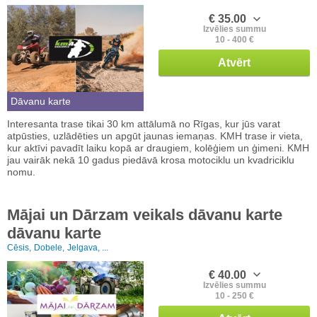
€ 35.00
Izvēlies summu
10 - 400 €
Atvērt
Dāvanu karte
Interesanta trase tikai 30 km attālumā no Rīgas, kur jūs varat
atpūsties, uzlādēties un apgūt jaunas iemaņas. KMH trase ir vieta,
kur aktīvi pavadīt laiku kopā ar draugiem, kolēģiem un ģimeni. KMH
jau vairāk nekā 10 gadus piedāvā krosa motociklu un kvadriciklu
nomu.
Mājai un Dārzam veikals dāvanu karte
dāvanu karte
Cēsis,
Dobele,
Jelgava, ...
€ 40.00
Izvēlies summu
10 - 250 €