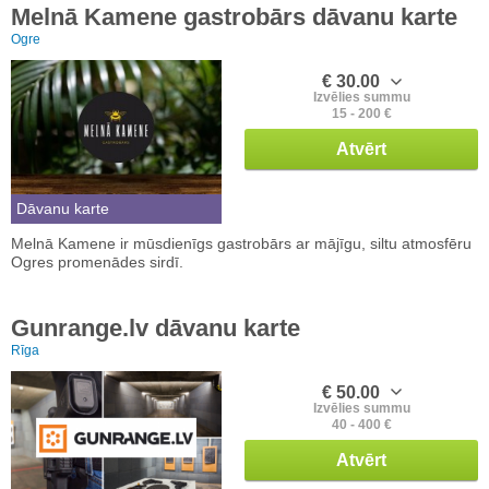
Melnā Kamene gastrobārs dāvanu karte
Ogre
€ 30.00
Izvēlies summu
15 - 200 €
Atvērt
Dāvanu karte
Melnā Kamene ir mūsdienīgs gastrobārs ar mājīgu, siltu atmosfēru
Ogres promenādes sirdī.
Gunrange.lv dāvanu karte
Rīga
€ 50.00
Izvēlies summu
40 - 400 €
Atvērt