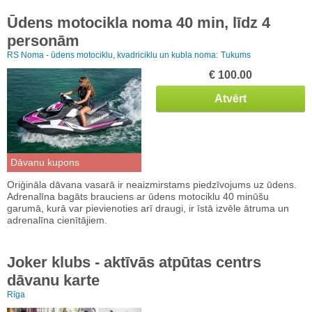
Ūdens motocikla noma 40 min, līdz 4
personām
RS Noma - ūdens motociklu, kvadriciklu un kubla noma:
Tukums
€ 100.00
Atvērt
Dāvanu kupons
Oriģināla dāvana vasarā ir neaizmirstams piedzīvojums uz ūdens.
Adrenalīna bagāts brauciens ar ūdens motociklu 40 minūšu
garumā, kurā var pievienoties arī draugi, ir īstā izvēle ātruma un
adrenalīna cienītājiem.
Joker klubs - aktīvās atpūtas centrs
dāvanu karte
Rīga