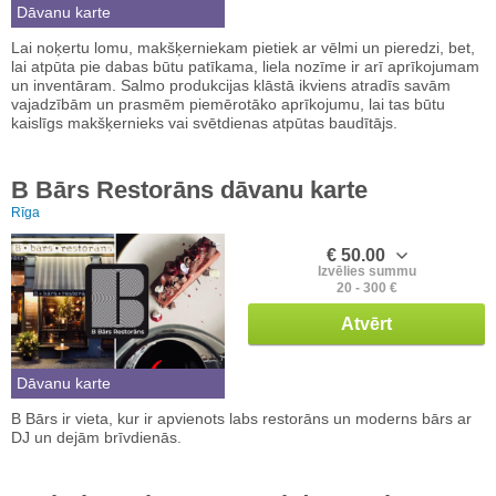
Dāvanu karte
Lai noķertu lomu, makšķerniekam pietiek ar vēlmi un pieredzi, bet,
lai atpūta pie dabas būtu patīkama, liela nozīme ir arī aprīkojumam
un inventāram. Salmo produkcijas klāstā ikviens atradīs savām
vajadzībām un prasmēm piemērotāko aprīkojumu, lai tas būtu
kaislīgs makšķernieks vai svētdienas atpūtas baudītājs.
B Bārs Restorāns dāvanu karte
Rīga
€ 50.00
Izvēlies summu
20 - 300 €
Atvērt
Dāvanu karte
B Bārs ir vieta, kur ir apvienots labs restorāns un moderns bārs ar
DJ un dejām brīvdienās.