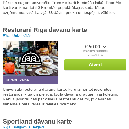
Pērc un saņem universālo FromMe karti 5 minūšu laikā. FromMe
karti var izmantot 50 FromMe populārākajos sadarbības
uzņēmumos visā Latvijā. Uzdāvini prieku un iespēju izvēlēties!
Restorāni Rīgā dāvanu karte
Rīga,
Universālās
€ 50.00
Izvēlies summu
20 - 400 €
Atvērt
Dāvanu karte
Universāla restorānu dāvanu karte, kuru izmantot iecienītos
restorānos Rīgā un pierīgā. Izcila dāvana draugam vai kolēģim.
Nebūs jāsatraucas par cilvēka restorānu gaumi, jo dāvanas
saņēmējs pats varēs izvēlēties tīkamāko.
Sportland dāvanu karte
Rīga,
Daugavpils,
Jelgava, ...