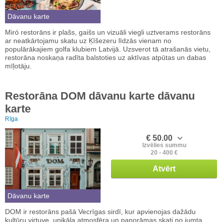
Dāvanu karte
Miró restorāns ir plašs, gaišs un vizuāli viegli uztverams restorāns
ar neatkārtojamu skatu uz Ķīšezeru līdzās vienam no
populārākajiem golfa klubiem Latvijā. Uzsverot tā atrašanās vietu,
restorāna noskaņa radīta balstoties uz aktīvas atpūtas un dabas
mīļotāju.
Restorāna DOM dāvanu karte dāvanu
karte
Rīga
€ 50.00
Izvēlies summu
20 - 400 €
Atvērt
Dāvanu karte
DOM ir restorāns pašā Vecrīgas sirdī, kur apvienojas dažādu
kultūru virtuve, unikāla atmosfēra un panorāmas skati no jumta