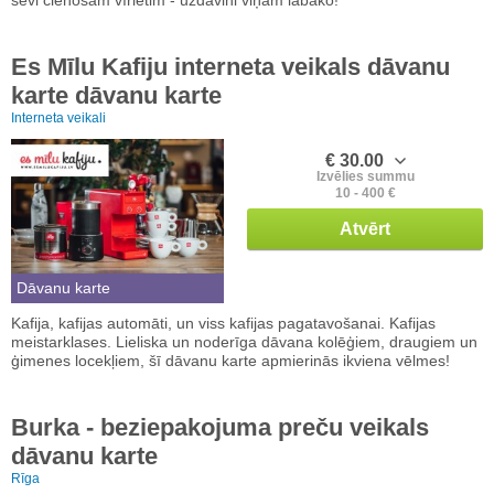
Es Mīlu Kafiju interneta veikals dāvanu
karte dāvanu karte
Interneta veikali
€ 30.00
Izvēlies summu
10 - 400 €
Atvērt
Dāvanu karte
Kafija, kafijas automāti, un viss kafijas pagatavošanai. Kafijas
meistarklases. Lieliska un noderīga dāvana kolēģiem, draugiem un
ģimenes locekļiem, šī dāvanu karte apmierinās ikviena vēlmes!
Burka - beziepakojuma preču veikals
dāvanu karte
Rīga