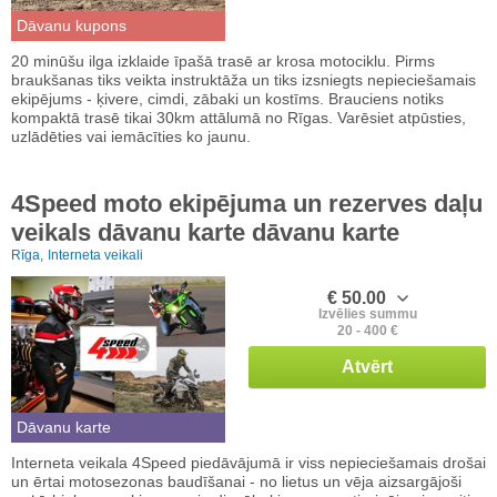
Dāvanu kupons
20 minūšu ilga izklaide īpašā trasē ar krosa motociklu. Pirms
braukšanas tiks veikta instruktāža un tiks izsniegts nepieciešamais
ekipējums - ķivere, cimdi, zābaki un kostīms. Brauciens notiks
kompaktā trasē tikai 30km attālumā no Rīgas. Varēsiet atpūsties,
uzlādēties vai iemācīties ko jaunu.
4Speed moto ekipējuma un rezerves daļu
veikals dāvanu karte dāvanu karte
Rīga,
Interneta veikali
€ 50.00
Izvēlies summu
20 - 400 €
Atvērt
Dāvanu karte
Interneta veikala 4Speed piedāvājumā ir viss nepieciešamais drošai
un ērtai motosezonas baudīšanai - no lietus un vēja aizsargājoši