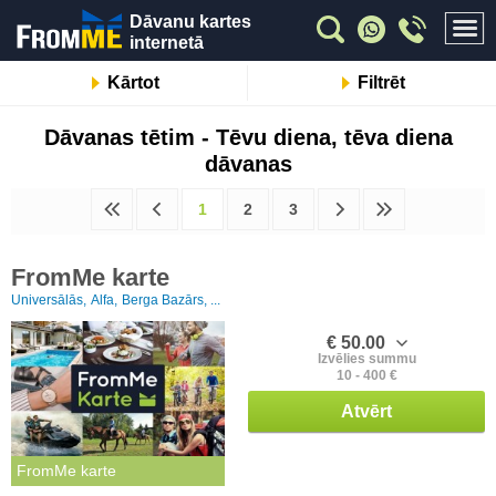
Dāvanu kartes
internetā
Kārtot
Filtrēt
Dāvanas tētim - Tēvu diena, tēva diena
dāvanas
1
2
3
FromMe karte
Universālās,
Alfa,
Berga Bazārs, ...
€ 50.00
Izvēlies summu
10 - 400 €
Atvērt
FromMe karte