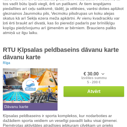
tos vadīt būtu īpaši viegli, ērti un patīkami. Ar tiem iespējams
piedalīties arī ceļu satiksmē, tādēļ, ja vēlēsies, varēsi doties aplūkot
gleznainos Jaunmoku pils, Vecmoku pilsdrupas un koku alejas
skatus kā arī Sekļa ezera meža apkārtni. Ar vienu kvadraciklu var
ļoti ērti braukt arī divatā, kas šo pieredzi padarīs par brīnišķīgu
kopīgu piedzīvojumu arī ģimenēm ar bērniem. Brauciens paliks
atmiņā uz ilgu laiku.
RTU Ķīpsalas peldbaseins dāvanu karte
dāvanu karte
Rīga
€ 30.00
Izvēlies summu
5 - 200 €
Atvērt
Dāvanu karte
Ķīpsalas peldbaseins ir sporta komplekss, kur nodarboties ar
dažādiem sporta veidiem un veselīgi pavadīt laiku visai ģimenei.
Piemērotas aktivitātes atradīsies jebkuram cilvēkam un prieks