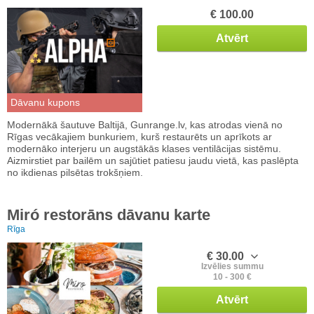
€ 100.00
Atvērt
Dāvanu kupons
Modernākā šautuve Baltijā, Gunrange.lv, kas atrodas vienā no
Rīgas vecākajiem bunkuriem, kurš restaurēts un aprīkots ar
modernāko interjeru un augstākās klases ventilācijas sistēmu.
Aizmirstiet par bailēm un sajūtiet patiesu jaudu vietā, kas paslēpta
no ikdienas pilsētas trokšņiem.
Miró restorāns dāvanu karte
Rīga
€ 30.00
Izvēlies summu
10 - 300 €
Atvērt