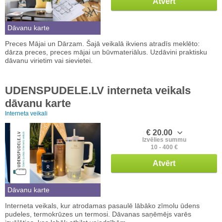
Atvērt
Dāvanu karte
Preces Mājai un Dārzam. Šajā veikalā ikviens atradīs meklēto:
dārza preces, preces mājai un būvmateriālus. Uzdāvini praktisku
dāvanu virietim vai sievietei.
UDENSPUDELE.LV interneta veikals
dāvanu karte
Interneta veikali
€ 20.00
Izvēlies summu
10 - 400 €
Atvērt
Dāvanu karte
Interneta veikals, kur atrodamas pasaulē lābāko zīmolu ūdens
pudeles, termokrūzes un termosi. Dāvanas saņēmējs varēs