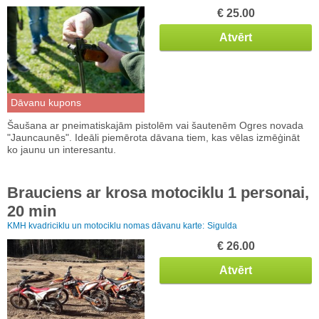
€ 25.00
Atvērt
Dāvanu kupons
Šaušana ar pneimatiskajām pistolēm vai šautenēm Ogres novada
"Jauncaunēs". Ideāli piemērota dāvana tiem, kas vēlas izmēģināt
ko jaunu un interesantu.
Brauciens ar krosa motociklu 1 personai,
20 min
KMH kvadriciklu un motociklu nomas dāvanu karte:
Sigulda
€ 26.00
Atvērt