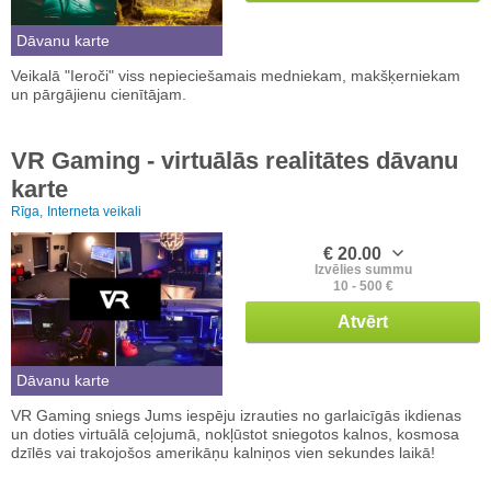
Dāvanu karte
Veikalā "Ieroči" viss nepieciešamais medniekam, makšķerniekam
un pārgājienu cienītājam.
VR Gaming - virtuālās realitātes dāvanu
karte
Rīga,
Interneta veikali
€ 20.00
Izvēlies summu
10 - 500 €
Atvērt
Dāvanu karte
VR Gaming sniegs Jums iespēju izrauties no garlaicīgās ikdienas
un doties virtuālā ceļojumā, nokļūstot sniegotos kalnos, kosmosa
dzīlēs vai trakojošos amerikāņu kalniņos vien sekundes laikā!