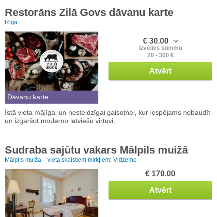
Restorāns Zilā Govs dāvanu karte
Rīga
€ 30.00
Izvēlies summu
20 - 300 €
Atvērt
Dāvanu karte
Īstā vieta mājīgai un nesteidzīgai gaisotnei, kur iespējams nobaudīt
un izgaršot moderno latviešu virtuvi.
Sudraba sajūtu vakars Mālpils muižā
Mālpils muiža – vieta skaistiem mirkļiem:
Vidzeme
€ 170.00
Atvērt