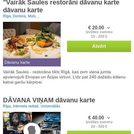
"Vairāk Saules restorāni dāvanu karte
dāvanu karte
Rīga,
Domina,
Mols, ...
€ 20.00
Izvēlies summu
10 - 200 €
Atvērt
Dāvanu karte
Vairāk Saules - restorāna tīkls Rīgā, kas zem viena jumta
apvienojuši Eiropas un Āzijas virtuvi. Līdz pat 240 dažādu ēdienu
katrai garšu kārpiņai.
DĀVANA VIŅAM dāvanu karte
Rīga,
Interneta veikali,
Universālās
€ 40.00
Izvēlies summu
20 - 300 €