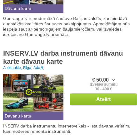
Dāvanu karte
Gunrange.lv ir modernākā šautuve Baltijas valstīs, kas piedāvā
augstākās kvalitātes šautuves pakalpojumus. Apmeklētājam būs
iespēja šaut ar personīgajiem šaujamieročiem, vai izvēlēties
ieročus no Gunrange.lv arsenāla.
INSERV.LV darba instrumenti dāvanu
karte dāvanu karte
Aizkraukle,
Rīga,
Ādaži, ...
€ 50.00
Izvēlies summu
30 - 400 €
Atvērt
Dāvanu karte
INSERV darba instrumentu internetveikals - īstā dāvana vīrietim,
kam noderēs remonta instrumenti.