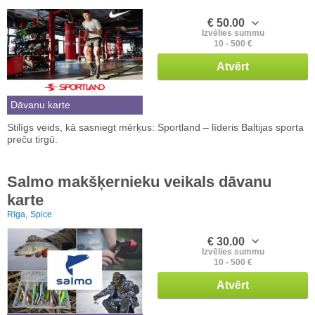
€ 50.00
Izvēlies summu
10 - 500 €
Atvērt
Dāvanu karte
Stilīgs veids, kā sasniegt mērķus: Sportland – līderis Baltijas sporta
preču tirgū.
Salmo makšķernieku veikals dāvanu
karte
Rīga,
Spice
€ 30.00
Izvēlies summu
10 - 500 €
Atvērt