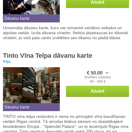
Atvērt
Dāvanu karte
Universāla dāvanu karte, kuru var izmantot vairākos veikalos un
atpūtas vietās. Izcila dāvana vīrietim. Nebūs jāsatraucas ko dāvināt
vīrietim, jo viņš pats varēs izvēlēties sev tīkamo no plašā klāsta.
Tinto Vīna Telpa dāvanu karte
Rīga
€ 50.00
Izvēlies summu
30 - 300 €
Atvērt
Dāvanu karte
TINTO vīna telpa restorāns ir viena no pirmajām vīna baudīšanas
vietām Rīgas centrā. Tā atrodas blakus vienam no skaistākajiem
kinoteātriem Eiropā - “Splendid Palace”, un to iecienījuši Rīgas vīna
cienītāji. Tinto piedāvā degustēt vairāk nekā 200 vīnus, kā arī