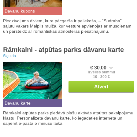
Dāvanu kupons
Piedzīvojums diviem, kura pēcgarša ir paliekoša, – “Sudraba”
sajūtu vakars Mālpils muižā, kur vēsture apvienojas ar mūsdienām
un pārsteidz ar romantiskas atmosfēras piesātinājumu.
Rāmkalni - atpūtas parks dāvanu karte
Sigulda
€ 30.00
Izvēlies summu
10 - 300 €
Atvērt
Dāvanu karte
Rāmkalni atpūtas parks piedāvā plašu aktīvās atpūtas pakalpojumu
klāstu. Personalizēta dāvanu karte, ko iegādāties internetā un
saņemt e-pastā 5 minūšu laikā.