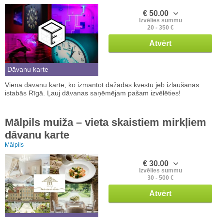
€ 50.00
Izvēlies summu
20 - 350 €
Atvērt
Dāvanu karte
Viena dāvanu karte, ko izmantot dažādās kvestu jeb izlaušanās
istabās Rīgā. Ļauj dāvanas saņēmējam pašam izvēlēties!
Mālpils muiža – vieta skaistiem mirkļiem
dāvanu karte
Mālpils
€ 30.00
Izvēlies summu
30 - 500 €
Atvērt