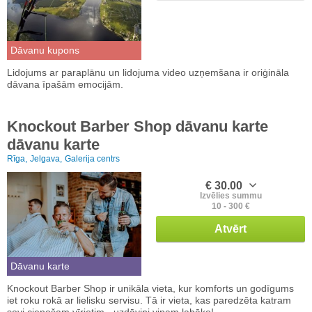
Dāvanu kupons
Lidojums ar paraplānu un lidojuma video uzņemšana ir oriģināla
dāvana īpašām emocijām.
Knockout Barber Shop dāvanu karte
dāvanu karte
Rīga,
Jelgava,
Galerija centrs
€ 30.00
Izvēlies summu
10 - 300 €
Atvērt
Dāvanu karte
Knockout Barber Shop ir unikāla vieta, kur komforts un godīgums
iet roku rokā ar lielisku servisu. Tā ir vieta, kas paredzēta katram
sevi cienošam vīrietim - uzdāvini viņam labāko!