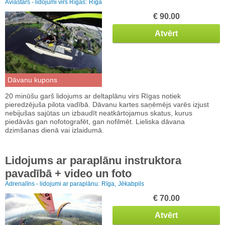
Aviastars - lidojumi virs Rīgas:
Rīga
€ 90.00
Atvērt
Dāvanu kupons
20 minūšu garš lidojums ar deltaplānu virs Rīgas notiek
pieredzējuša pilota vadībā. Dāvanu kartes saņēmējs varēs izjust
nebijušas sajūtas un izbaudīt neatkārtojamus skatus, kurus
piedāvās gan nofotografēt, gan nofilmēt. Lieliska dāvana
dzimšanas dienā vai izlaidumā.
Lidojums ar paraplānu instruktora
pavadībā + video un foto
Adrenalīns - lidojumi ar paraplānu:
Rīga,
Jēkabpils
€ 70.00
Atvērt