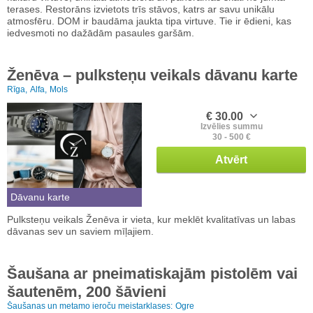
terases. Restorāns izvietots trīs stāvos, katrs ar savu unikālu
atmosfēru. DOM ir baudāma jaukta tipa virtuve. Tie ir ēdieni, kas
iedvesmoti no dažādām pasaules garšām.
Ženēva – pulksteņu veikals dāvanu karte
Rīga,
Alfa,
Mols
€ 30.00
Izvēlies summu
30 - 500 €
Atvērt
Dāvanu karte
Pulksteņu veikals Ženēva ir vieta, kur meklēt kvalitatīvas un labas
dāvanas sev un saviem mīļajiem.
Šaušana ar pneimatiskajām pistolēm vai
šautenēm, 200 šāvieni
Šaušanas un metamo ieroču meistarklases:
Ogre