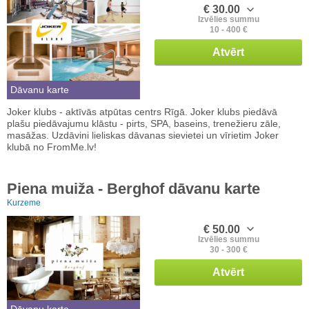
€ 30.00
Izvēlies summu
10 - 400 €
Atvērt
Dāvanu karte
Joker klubs - aktīvās atpūtas centrs Rīgā. Joker klubs piedāvā
plašu piedāvajumu klāstu - pirts, SPA, baseins, trenežieru zāle,
masāžas. Uzdāvini lieliskas dāvanas sievietei un vīrietim Joker
klubā no FromMe.lv!
Piena muiža - Berghof dāvanu karte
Kurzeme
€ 50.00
Izvēlies summu
30 - 300 €
Atvērt
Dāvanu karte