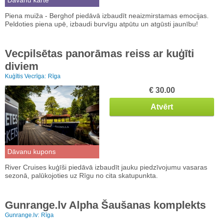
Piena muiža - Berghof piedāvā izbaudīt neaizmirstamas emocijas.
Peldoties piena upē, izbaudi burvīgu atpūtu un atgūsti jaunību!
Vecpilsētas panorāmas reiss ar kuģīti
diviem
Kuģītis Vecrīga:
Rīga
€ 30.00
Atvērt
Dāvanu kupons
River Cruises kuģīši piedāvā izbaudīt jauku piedzīvojumu vasaras
sezonā, palūkojoties uz Rīgu no cita skatupunkta.
Gunrange.lv Alpha Šaušanas komplekts
Gunrange.lv:
Rīga