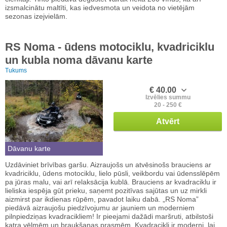
izsmalcinātu maltīti, kas iedvesmota un veidota no vietējām
sezonas izejvielām.
RS Noma - ūdens motociklu, kvadriciklu
un kubla noma dāvanu karte
Tukums
€ 40.00
Izvēlies summu
20 - 250 €
Atvērt
Dāvanu karte
Uzdāviniet brīvības garšu. Aizraujošs un atvēsinošs brauciens ar
kvadriciklu, ūdens motociklu, lielo pūsli, veikbordu vai ūdensslēpēm
pa jūras malu, vai arī relaksācija kublā. Brauciens ar kvadraciklu ir
lieliska iespēja gūt prieku, saņemt pozitīvas sajūtas un uz mirkli
aizmirst par ikdienas rūpēm, pavadot laiku dabā. „RS Noma”
piedāvā aizraujošu piedzīvojumu ar jauniem un moderniem
pilnpiedziņas kvadracikliem! Ir pieejami dažādi maršruti, atbilstoši
katra vēlmēm un braukšanas prasmēm. Kvadracikli ir moderni, lai