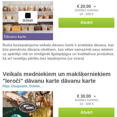
€ 20.00
Izvēlies summu
10 - 200 €
Atvērt
Dāvanu karte
Burka beziepakojuma veikala dāvanu karte ir praktiska dāvana, kas
būs piemērota dāvana cilvēkiem, kas vēlas samazināt savu ietekmi
uz apārtējo vidi un izmēģināt ilgstspējīgus un kvalitatīvus produktus,
kā arī veselīgu pārtiku bez iepakojuma (uz svara)
Veikals medniekiem un makšķerniekiem
"Ieroči" dāvanu karte dāvanu karte
Rīga,
Daugavpils,
Dobele, ...
€ 30.00
Izvēlies summu
10 - 400 €
Atvērt