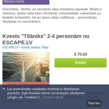
Dāvanu karte
Greznības, vērtību un senatnes elpa mūsdienu pasaulē. Muiža ir
viesnīca, īpaša vieta kāzu rīkošanai, romantiskām vakariņām un
laiskām brokastīm, kā arī jaunu ideju radīšanai – prezentāciju
rīkošanai un semināriem.
Kvests ''Titāniks'' 2-4 personām no
ESCAPE.LV
ESCAPE.LV – kvestu istabas:
Rīga
€ 70.00
Atvērt
Dāvanu kupons
✕
Lai nodrošinātu vislabāko fromme.lv lietošanas
Izlaušanās spēle Titāniks ir piedzīvojums visiem, kas mīl spēles un
pieredzi, šajā tīmekļa vietnē izmantojam sīkdatnes
prāta mežģus. Tā ir lieliska dāvana, lai interesanti un neierasti
(angļu val. "cookies").
Uzzināt vairāk.
pavadītu kopā laiku.
Sapratu